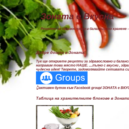
Зоната е Вкусна
Рецепти за здравословно и балансирано хранене -
Добре дошли в Зоната!
Тук ще откриете рецепти за здравословно и баланси
направим това място НАШЕ. ....пълно с вкусни , зд
чудесна идея! Творете, задоволявайте сетивата си.
👆активен бутон към Facebook group/ ЗОНАТА е ВК
Таблица на хранителните блокове в Зонат