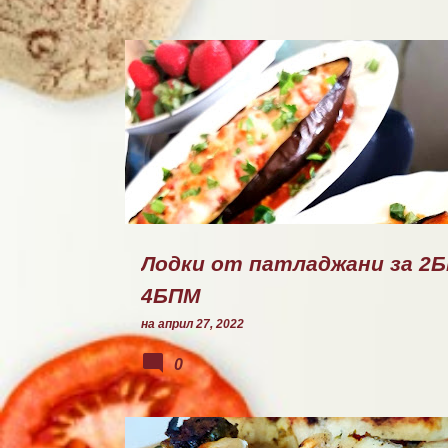
ГОТВЕНО
Лодки от патладжани за 2Б
4БПМ
на
април 27, 2022
0