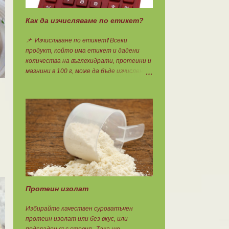
Как да изчисляваме по етикет?
📌 Изчисляване по етикет❗ Всеки
продукт, който има етикет и дадени
количества на въглехидрати, протеини и
мазнини в 100 г, може да бъде изчислен по
етикета. Винаги когато имате
възможност използвайте формулите за
изчисляване на блоковете по етикет:
Протеини: 700 : съдържанието на
протеин в 100 г = количеството протеин
за 1 блок. Въглехидрати: 900 :
съдържанието на въглехидрати в 100 г =
количеството въглехидрати за 1 блок.
Мазнини: 150 : количеството мазнини в
100 г продукт = мазнините за 1 блок.
Протеин изолат
Избирайте качествен суроватъчен
протеин изолат или без вкус, или