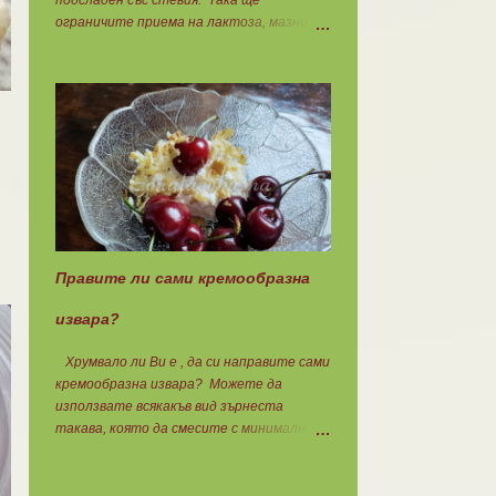
подсладен със стевия. Така ще
ограничите приема на лактоза, мазнини,
оцветители, овкусители и неподходящи
подсладители. Изолата има по-добра
разтворимост и малко по-бързо
усвояване. Протеинът изолат съдържа
90% протеин и ниски нива на мазнини.
Подходящ е за хора с лактозна
непоносимост. Самата технология на
филтрация при качествените продукти
отстранява млечната захар и по този
начин се избягват проблемите със
алергии, задържане на вода, подуване на
Правите ли сами кремообразна
стомаха, диария или друг тип
дискомфорт.
извара?
Хрумвало ли Ви е , да си направите сами
кремообразна извара? Можете да
използвате всякакъв вид зърнеста
такава, която да смесите с минимално
количество прясно мляко, без да го
броите. Ако предпочитате кефир или
кисело мляко.....използвайте тях.