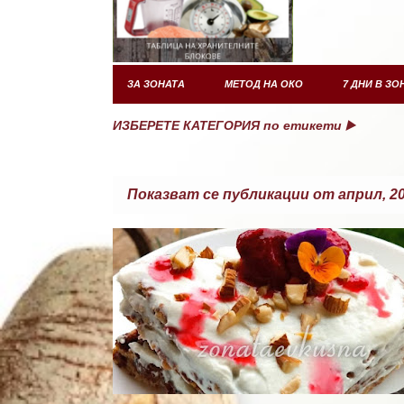
ЗА ЗОНАТА
МЕТОД НА ОКО
7 ДНИ В ЗО
ИЗБЕРЕТЕ КАТЕГОРИЯ по етикети ▶️
Показват се публикации от април, 2
П
ТОРТИ
у
б
л
и
к
а
ц
и