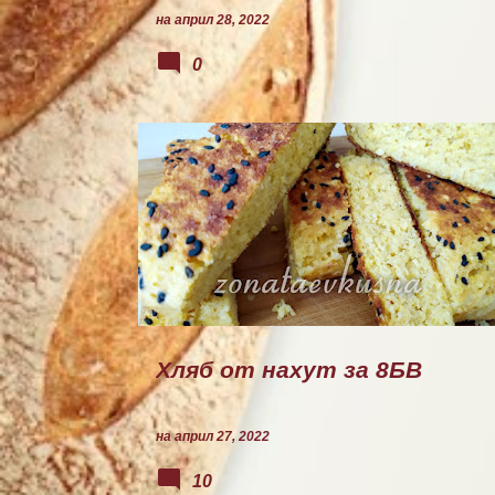
на
април 28, 2022
0
ХЛЯБ
Хляб от нахут за 8БВ
на
април 27, 2022
10