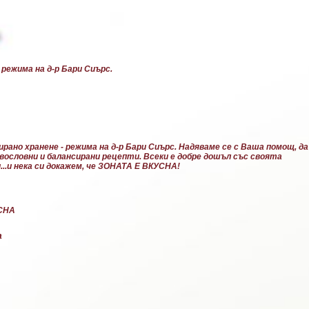
Пропускане към основното съдържание
 режима на д-р Бари Сиърс.
рано хранене - режима на д-р Бари Сиърс. Надяваме се с Ваша помощ, да
равословни и балансирани рецепти. Всеки е добре дошъл със своята
..и нека си докажем, че ЗОНАТА Е ВКУСНА!
УСНА
а