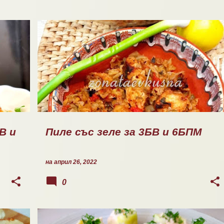
ГОТВЕНО
В и
Пиле със зеле за 3БВ и 6БПМ
на
април 26, 2022
0