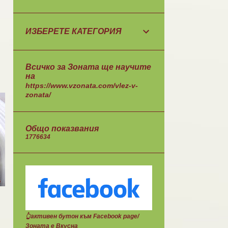
ИЗБЕРЕТЕ КАТЕГОРИЯ
Всичко за Зоната ще научите
на
https://www.vzonata.com/vlez-v-
zonata/
Общо показвания
1
7
7
6
6
3
4
👆активен бутон към Facebook page/
Зоната е Вкусна