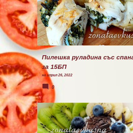
ГОТВЕНО
Пилешка руладина със спан
за 15БП
на
април 26, 2022
0
ПЛОДОВА ЗАКУСКА