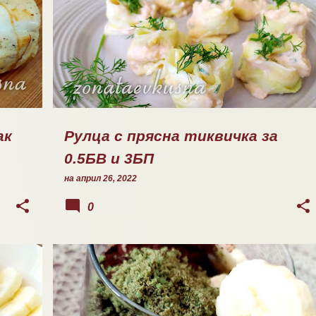
САЛАТИ
ак
Рулца с прясна тиквичка за
0.5БВ и 3БП
на
април 26, 2022
0
КРЕМ