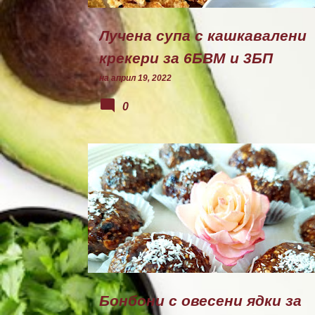
Лучена супа с кашкавалени
крекери за 6БВМ и 3БП
на
април 19, 2022
0
БОНБОНИ
Бонбони с овесени ядки за