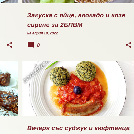
Закуска с яйце, авокадо и козе
сирене за 2БПВМ
на
април 19, 2022
0
ОБЯД/ВЕЧЕРЯ
Вечеря със суджук и кюфтенца