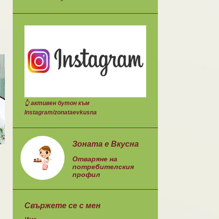
👆 активен бутон към
Instagram/zonataevkusna
Зоната е Вкусна
Отваряне на
потребителския
профил
Свържете се с мен