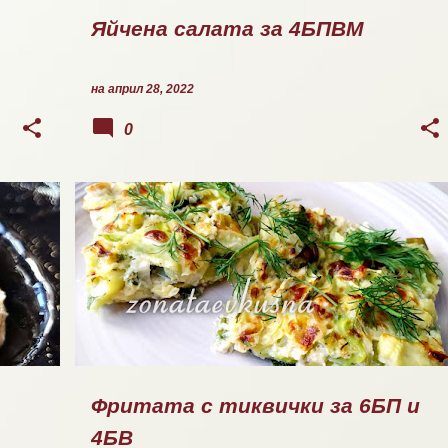
Яйчена салата за 4БПВМ
на
април 28, 2022
0
ГОТВЕНО
Фритата с тиквички за 6БП и
4БВ