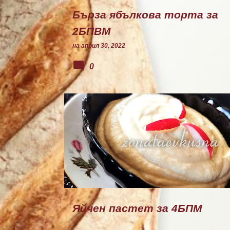
и
Бърза ябълкова торта за
2БПВМ
на
април 30, 2022
0
РАЗЯДКИ
Яйчен пастет за 4БПМ