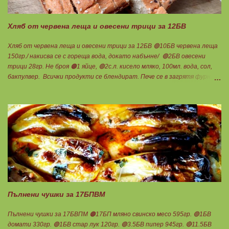
Ванилия Нека да ни е вкусно заедно! Люси
Хляб от червена леща и овесени трици за 12БВ
Хляб от червена леща и овесени трици за 12БВ 🟢10БВ червена леща
150гр./ накисва се с гореща вода, докато набънне/ 🟢2БВ овесени
трици 28гр. Не броя 🟠1 яйце, 🟢2с.л. кисело мляко, 100мл. вода, сол,
бакпулвер. Всички продукти се блендират. Пече се в загрятя фурна
на 180градуса до готовност. Нарязва се на 12 филийки, всяка за 1БВ.
Нека да ни е вкусно заедно! Люси
Пълнени чушки за 17БПВМ
Пълнени чушки за 17БВПМ 🟠17БП мляно свинско месо 595гр. 🟢1БВ
домати 330гр. 🟢1БВ стар лук 120гр. 🟢3.5БВ пипер 945гр. 🔴11.5БВ