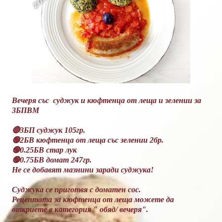
Вечеря със суджук и кюфтенца от леща и зелении за
3БПВМ
🔴3БП суджук 105гр.
🟢2БВ кюфтенца от леща със зелении 2бр.
🟢0.25БВ стар лук
🟢0.75БВ домат 247гр.
Не се добавят мазнини заради суджука!
Суджука се приготвя с доматен сос.
Рецептата за кюфтенца от леща можете да
откриете в категория " обяд/ вечеря".