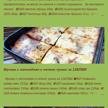
предразполага, за мисис на канела и сладко изкушение... За кексовото
тесто: 🟢2БВ овесени трици 28гр. 🔴2БВ пълнозърнесто брашно
1850 28гр. 🟢4БП белтъци 8бр. 🔴3БМ кокосово брашно 30гр. 🟢7БМ
бадемово брашно 21гр. 🟢5БМ сусамов тахан 15гр. Ванилия
Минимално количество стевия бленд. Бакпулвер Всичко се смесва
добре и се оставя на страна да набъбне. За чийз крема: 🟢3БП
обезмаслено крем сирене Кауфланд 200гр. + 1 равна с.л скир 🟠1БП
яйце 1бр. Ванилия Не подслаждам! За отгоре: 🟢4БВ сини сливи
360гр. Канела Мазнините са удвоени за белтъците и крем сиренето!
В голяма силиконова форма за тарт, разпределих така: 🥧1- ви слой
от кексово тесто 🥧2- ри слой чийз крем 🥧3- ти слой нарязани сини
сливи Канелата поръсих след изпичане, за да не е много натрапчива и
в голямо количество. Сладкиша изпекох в загрята фурна на 180
градуса , докато бялата смес стане леко златиста. Внимате...
Мусака с патладжан и печени чушки за 12БПВМ
Мусака с патладжан и печени чушки за 12БПВМ 🟠9БП домашна
кайма смес 315гр. 🟠2БП яйца 2бр. 🔴1БП кашкавал 28гр. 🟢1БВ печен
патладжан 150гр. 🟢1БВ печени чушки 140гр. 🟢1БВ стар лук 120гр. 🟢
1БВ домат домашна консерва 330гр. 🟠8БВ картофи 480гр. 🟢11БМ
зехтин почти 3ч.л. 🟢150гр. кисело мляко не се брои Подправки на вкус
Мазнините се намаляват за кашкавала! Ако ползвате много мазна
кайма, може изобщо да не добавяте мазнини... Каймата се задушава с