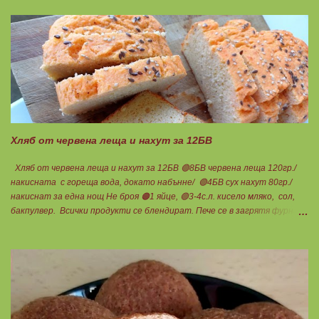
Подходящ е за хора с лактозна непоносимост. Самата технология на
филтрация при качествените продукти отстранява млечната захар
и по този начин се избягват проблемите със алергии, задържане на
вода, подуване на стомаха, диария или друг тип дискомфорт.
Хляб от червена леща и нахут за 12БВ
Хляб от червена леща и нахут за 12БВ 🟢8БВ червена леща 120гр./
накисната с гореща вода, докато набънне/ 🟢4БВ сух нахут 80гр./
накиснат за една нощ Не броя 🟠1 яйце, 🟢3-4с.л. кисело мляко, сол,
бакпулвер. Всички продукти се блендират. Пече се в загрятя фурна
на 180градуса до готовност. Нарязва се на 12 филийки, всяка за 1БВ.
Нека да ни е вкусно заедно! Люси