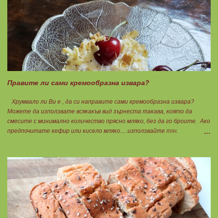
лука и картофите. Всичко останало с3 нарязва и добавя към сместа.
Пече се до готовност. Заливката е от яйца,кашкавал и 150гр. кисело
мляко. Цялото количество можете да разпределите на порции и да
хапвате както предпочитате. Нека да ни е вкусно заедно! Люси
Правите ли сами кремообразна извара?
Хрумвало ли Ви е , да си направите сами кремообразна извара?
Можете да използвате всякакъв вид зърнеста такава, която да
смесите с минимално количество прясно мляко, без да го броите. Ако
предпочитате кефир или кисело мляко.....използвайте тях.
Намачквате добре с вилица , или пасирате до абсолютно гладък крем
с пасатор. Уверявам Ви, че става невероятно вкусно и приятно за
приготвяне на всякакви плодови кремчета, крем за торти, за всякакви
разядки и салати... Ако изварата е обезмаслена можете да удвоявате
мазнините. Ако не е, броите като нискомаслен продукт. Можете да
си приготвите по- голямо количество и да съхранявате в хладилник
за няколко дни. Част от моята закуска днес, беше това вкусно
кремче... 🟢1БП извара 50гр. 🟢1БВ череши 8бр. 🟠1БМ орех 1бр.