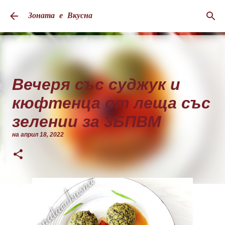
Пропускане към основното съдържание
Зоната е Вкусна
Вечеря със суджук и
кюфтенца от леща със
зелении за 3БПВМ
на
април 18, 2022