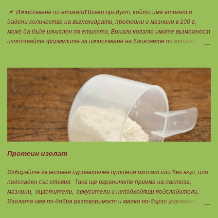
📌 Изчисляване по етикет❗ Всеки продукт, който има етикет и
дадени количества на въглехидрати, протеини и мазнини в 100 г,
може да бъде изчислен по етикета. Винаги когато имате възможност
използвайте формулите за изчисляване на блоковете по етикет:
Протеини: 700 : съдържанието на протеин в 100 г = количеството
протеин за 1 блок. Въглехидрати: 900 : съдържанието на
въглехидрати в 100 г = количеството въглехидрати за 1 блок.
Мазнини: 150 : количеството мазнини в 100 г продукт = мазнините за
1 блок.
Протеин изолат
Избирайте качествен суроватъчен протеин изолат или без вкус, или
подсладен със стевия. Така ще ограничите приема на лактоза,
мазнини, оцветители, овкусители и неподходящи подсладители.
Изолата има по-добра разтворимост и малко по-бързо усвояване.
Протеинът изолат съдържа 90% протеин и ниски нива на мазнини.