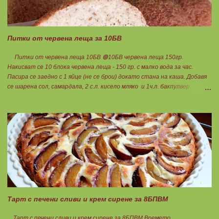
Питки от червена леща за 10БВ
Питки от червена леща 10БВ 🟢10БВ червена леща 150гр.
Накисват се 10 блока червена леща - 150 гр. с малко вода за час.
Пасира се заедно с 1 яйце (не се брои) докато стана на каша. Добавя
се шарена сол, самардала, 2 с.л. кисело мляко и 1ч.л. бакпулвер.
Добавям се хуск, докато стане много гъста смес, която може да се
оформя на топчета. Оставя се още малко, да поеме добре хуска и с
влажни ръце се оформят 10 еднакви топчета. Пече се в добре
загрята фурна на 200 градуса за 35-40 мин. Всяка питка е 1 блок
въглехидрат. Нека да ни е вкусно заедно! Споделено от Петя Чанева
Тарт с печени сливи и крем сирене за 8БПВМ
Тарт с печени сливи и крем сирене за 8БПВМ Времето