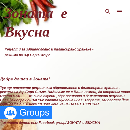
Пропускане към основното съдържание
Зоната е
Вкусна
Рецепти за здравословно и балансирано хранене -
режима на д-р Бари Сиърс.
Добре дошли в Зоната!
Тук ще откриете рецепти за здравословно и балансирано хранене -
режима на д-р Бари Сиърс. Надяваме се с Ваша помощ, да направим това
място НАШЕ. ....пълно с вкусни , здравословни и балансирани рецепти.
Всеки е добре дошъл със своята чудесна идея! Творете, задоволявайте
сетивата си...и нека си докажем, че ЗОНАТА Е ВКУСНА!
👆активен бутон към Facebook group/ ЗОНАТА е ВКУСНА