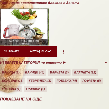
Таблица на хранителните блокове в Зоната
ЗА ЗОНАТА
МЕТОД НА ОКО
ИЗБЕРЕТЕ КАТЕГОРИЯ по етикети ▶️
БАНИЦА
2
БАНИЦИ
44
БАРЧЕТА
3
БЛАТЧЕТА
12
БОНБОНИ
15
ГЕВРЕЧЕТА
1
ГОТВЕНО
74
ГОФРЕТИ
5
ГРАНОЛА
1
ГРИЗИНИ
1
ДЕСЕРТИ
10
ДОМАШНО
26
ЕКЛЕРИ
1
ЗА ЗОНАТА
11
ПОКАЗВАНЕ НА ОЩЕ
ЗАКУСКА/СНАК
40
КАША
21
КЕКС
21
КОЗУНАЦИ
3