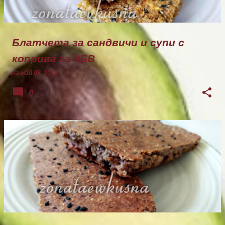
Блатчета за сандвичи и супи с
коприва за 9БВ
на
май 08, 2022
0