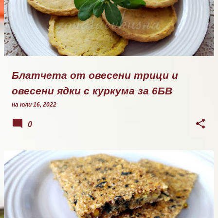
Блатчета от овесени трици и
овесени ядки с куркума за 6БВ
на
юли 16, 2022
0