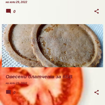
на
юли 29, 2022
0
Овесени блатчета за 6БВ
на
юли 23, 2022
0