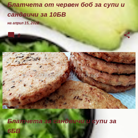
Блатчета от червен боб за супи и
сандвичи за 10БВ
на
април 15, 2022
0
Блатчета за сандвичи и супи за
6БВ