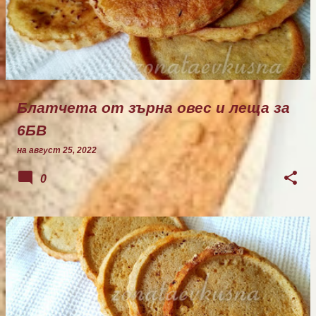
Блатчета от зърна овес и леща за
6БВ
на
август 25, 2022
0