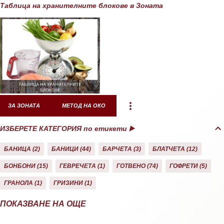
Таблица на хранителните блокове в Зоната
ЗА ЗОНАТА
МЕТОД НА ОКО
ИЗБЕРЕТЕ КАТЕГОРИЯ по етикети ▶️
БАНИЦА
2
БАНИЦИ
44
БАРЧЕТА
3
БЛАТЧЕТА
12
БОНБОНИ
15
ГЕВРЕЧЕТА
1
ГОТВЕНО
74
ГОФРЕТИ
5
ГРАНОЛА
1
ГРИЗИНИ
1
ДЕСЕРТИ
10
ДОМАШНО
26
ЕКЛЕРИ
1
ЗА ЗОНАТА
11
ПОКАЗВАНЕ НА ОЩЕ
ЗАКУСКА/СНАК
40
КАША
21
КЕКС
21
КОЗУНАЦИ
3