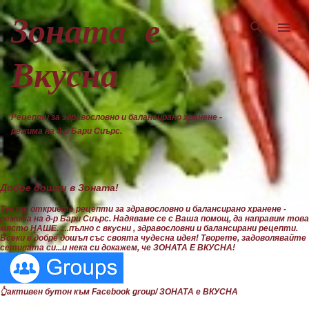
Пропускане към основното съдържание
Зоната е
Вкусна
Рецепти за здравословно и балансирано хранене -
режима на д-р Бари Сиърс.
Добре дошли в Зоната!
Тук ще откриете рецепти за здравословно и балансирано хранене -
режима на д-р Бари Сиърс. Надяваме се с Ваша помощ, да направим това
място НАШЕ. ....пълно с вкусни , здравословни и балансирани рецепти.
Всеки е добре дошъл със своята чудесна идея! Творете, задоволявайте
сетивата си...и нека си докажем, че ЗОНАТА Е ВКУСНА!
👆активен бутон към Facebook group/ ЗОНАТА е ВКУСНА