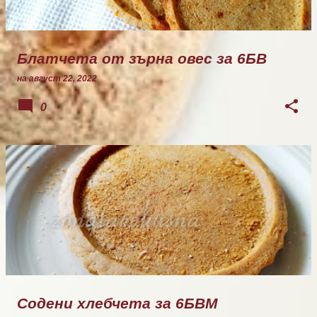
Блатчета от зърна овес за 6БВ
на
август 22, 2022
0
Содени хлебчета за 6БВМ