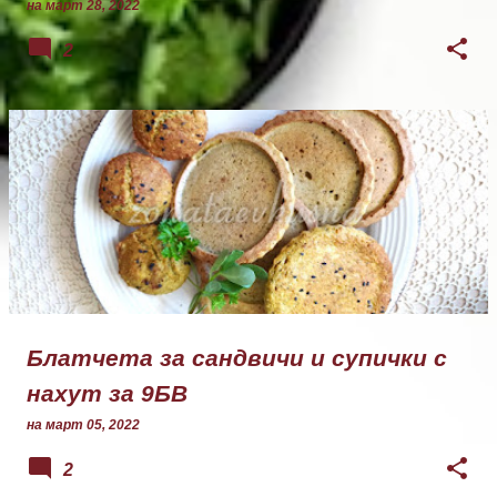
на
март 28, 2022
2
Блатчета за сандвичи и супички с
нахут за 9БВ
на
март 05, 2022
2