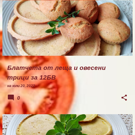
Блатчета от леща и овесени
трици за 12БВ
на
юли 20, 2022
0