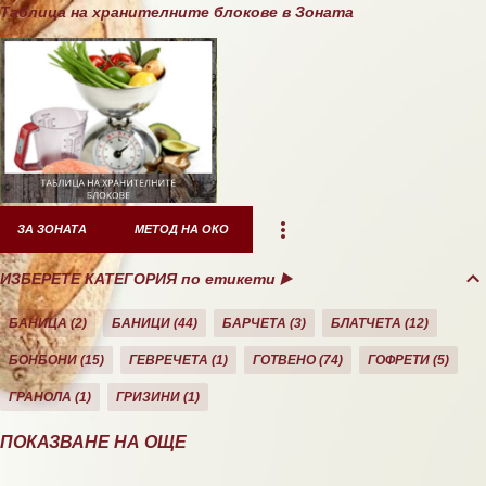
Таблица на хранителните блокове в Зоната
ЗА ЗОНАТА
МЕТОД НА ОКО
ИЗБЕРЕТЕ КАТЕГОРИЯ по етикети ▶️
БАНИЦА
2
БАНИЦИ
44
БАРЧЕТА
3
БЛАТЧЕТА
12
БОНБОНИ
15
ГЕВРЕЧЕТА
1
ГОТВЕНО
74
ГОФРЕТИ
5
ГРАНОЛА
1
ГРИЗИНИ
1
ДЕСЕРТИ
10
ДОМАШНО
26
ЕКЛЕРИ
1
ЗА ЗОНАТА
11
ПОКАЗВАНЕ НА ОЩЕ
ЗАКУСКА/СНАК
40
КАША
21
КЕКС
21
КОЗУНАЦИ
3