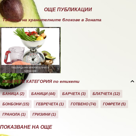
ОЩЕ ПУБЛИКАЦИИ
Таблица на хранителните блокове в Зоната
ИЗБЕРЕТЕ КАТЕГОРИЯ по етикети
БАНИЦА
2
БАНИЦИ
44
БАРЧЕТА
3
БЛАТЧЕТА
12
БОНБОНИ
15
ГЕВРЕЧЕТА
1
ГОТВЕНО
74
ГОФРЕТИ
5
ГРАНОЛА
1
ГРИЗИНИ
1
ДЕСЕРТИ
10
ДОМАШНО
26
ЕКЛЕРИ
1
ЗА ЗОНАТА
11
ПОКАЗВАНЕ НА ОЩЕ
ЗАКУСКА/СНАК
40
КАША
21
КЕКС
21
КОЗУНАЦИ
3