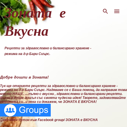
Пропускане към основното съдържание
Зоната е
Вкусна
Рецепти за здравословно и балансирано хранене -
режима на д-р Бари Сиърс.
Добре дошли в Зоната!
Тук ще откриете рецепти за здравословно и балансирано хранене -
режима на д-р Бари Сиърс. Надяваме се с Ваша помощ, да направим това
място НАШЕ. ....пълно с вкусни , здравословни и балансирани рецепти.
Всеки е добре дошъл със своята чудесна идея! Творете, задоволявайте
сетивата си...и нека си докажем, че ЗОНАТА Е ВКУСНА!
👆активен бутон към Facebook group/ ЗОНАТА е ВКУСНА