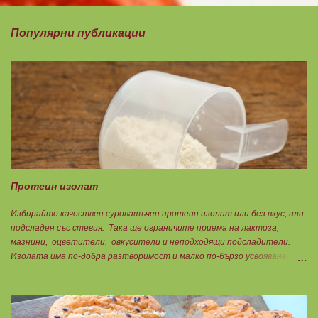
Популярни публикации
Протеин изолат
Избирайте качествен суроватъчен протеин изолат или без вкус, или
подсладен със стевия. Така ще ограничите приема на лактоза,
мазнини, оцветители, овкусители и неподходящи подсладители.
Изолата има по-добра разтворимост и малко по-бързо усвояване.
Протеинът изолат съдържа 90% протеин и ниски нива на мазнини.
Подходящ е за хора с лактозна непоносимост. Самата технология на
филтрация при качествените продукти отстранява млечната захар
и по този начин се избягват проблемите със алергии, задържане на