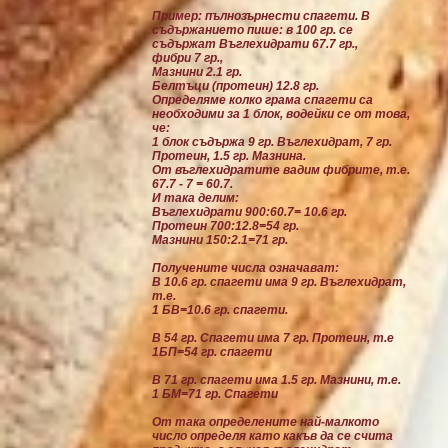
Пример: пълнозърнести спагети. В
съдържанието пише: в 100 гр. се
съдържат Въглехидрати 67.7 гр.,
фибри 7 гр.,
Мазнини 2.1 гр.
Белтъци (протеин) 12.8 гр.
Определяме колко грама спагети са
необходими за 1 блок, водейки се от това,
че:
1 блок съдържа 9 гр. Въглехидрат, 7 гр.
Протеин, 1.5 гр. Мазнина.
От въглехидратите вадим фибрите, т.е.
67.7 - 7 = 60.7.
И така делим:
Въглехидрати 900:60.7= 10.6 гр.
Протеин 700:12.8=54 гр.
Мазнини 150:2.1=71 гр.
Получените числа означават:
В 10.6 гр. спагети има 9 гр. Въглехидрат,
т.е.
1 БВ=10.6 гр. спагети.
В 54 гр. Спагети има 7 гр. Протеин, т.е
1БП=54 гр. спагети
В 71 гр. спагети има 1.5 гр. Мазнини, т.е.
1 БМ=71 гр. Спагети
От така определените най-малкото
число определя като какъв да се счита