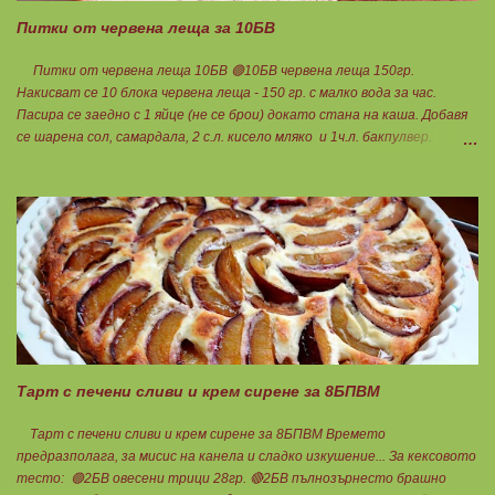
Питки от червена леща за 10БВ
Питки от червена леща 10БВ 🟢10БВ червена леща 150гр.
Накисват се 10 блока червена леща - 150 гр. с малко вода за час.
Пасира се заедно с 1 яйце (не се брои) докато стана на каша. Добавя
се шарена сол, самардала, 2 с.л. кисело мляко и 1ч.л. бакпулвер.
Добавям се хуск, докато стане много гъста смес, която може да се
оформя на топчета. Оставя се още малко, да поеме добре хуска и с
влажни ръце се оформят 10 еднакви топчета. Пече се в добре
загрята фурна на 200 градуса за 35-40 мин. Всяка питка е 1 блок
въглехидрат. Нека да ни е вкусно заедно! Споделено от Петя Чанева
Тарт с печени сливи и крем сирене за 8БПВМ
Тарт с печени сливи и крем сирене за 8БПВМ Времето
предразполага, за мисис на канела и сладко изкушение... За кексовото
тесто: 🟢2БВ овесени трици 28гр. 🔴2БВ пълнозърнесто брашно