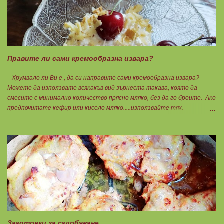
мляко. Цялото количество можете да разпределите на порции и да
хапвате както предпочитате. Нека да ни е вкусно заедно! Люси
Правите ли сами кремообразна извара?
Хрумвало ли Ви е , да си направите сами кремообразна извара?
Можете да използвате всякакъв вид зърнеста такава, която да
смесите с минимално количество прясно мляко, без да го броите. Ако
предпочитате кефир или кисело мляко.....използвайте тях.
Намачквате добре с вилица , или пасирате до абсолютно гладък крем
с пасатор. Уверявам Ви, че става невероятно вкусно и приятно за
приготвяне на всякакви плодови кремчета, крем за торти, за всякакви
разядки и салати... Ако изварата е обезмаслена можете да удвоявате
мазнините. Ако не е, броите като нискомаслен продукт. Можете да
си приготвите по- голямо количество и да съхранявате в хладилник
за няколко дни. Част от моята закуска днес, беше това вкусно
кремче... 🟢1БП извара 50гр. 🟢1БВ череши 8бр. 🟠1БМ орех 1бр.
Ванилия Нека да ни е вкусно заедно! Люси
Заготовки за сглобяване