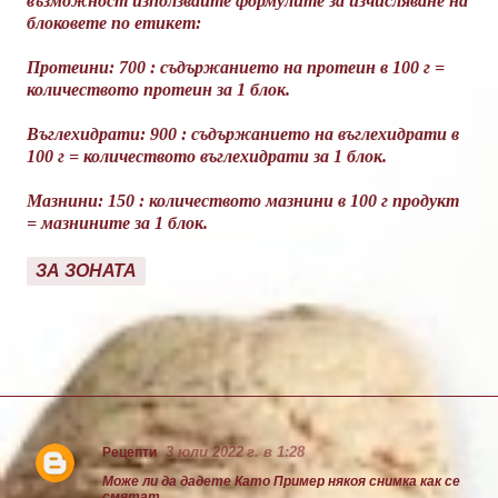
възможност използвайте формулите за изчисляване на
блоковете по етикет:
Протеини: 700 : съдържанието на протеин в 100 г =
количеството протеин за 1 блок.
Въглехидрати: 900 : съдържанието на въглехидрати в
100 г = количеството въглехидрати за 1 блок.
Мазнини: 150 : количеството мазнини в 100 г продукт
= мазнините за 1 блок.
ЗА ЗОНАТА
3 юли 2022 г. в 1:28
Рецепти
К
Може ли да дадете Като Пример някоя снимка как се
о
смятат