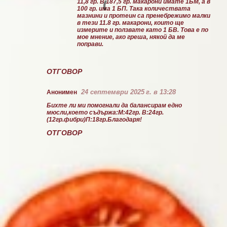
11,8 гр. В 187,5 гр. макарони имате 1БМ, а в
100 гр. има 1 БП. Така количествата
мазнини и протеин са пренебрежимо малки
в тези 11.8 гр. макарони, които ще
измерите и ползвате като 1 БВ. Това е по
мое мнение, ако греша, някой да ме
поправи.
ОТГОВОР
24 септември 2025 г. в 13:28
Анонимен
Бихте ли ми помогнали да балансирам едно
мюсли,което съдържа:М:42гр. В:24гр.
(12гр.фибри)П:18гр.Благодаря!
ОТГОВОР