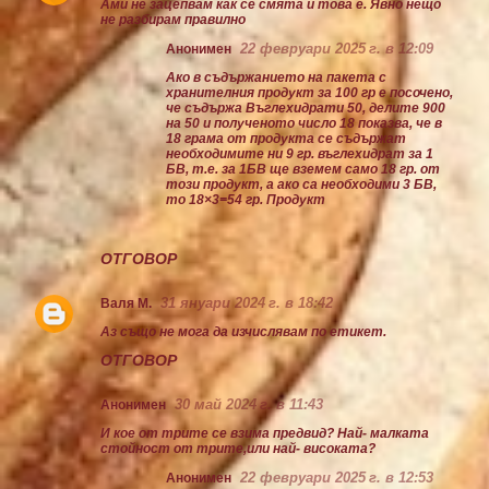
Ами не зацепвам как се смята и това е. Явно нещо
не разбирам правилно
22 февруари 2025 г. в 12:09
Анонимен
Ако в съдържанието на пакета с
хранителния продукт за 100 гр е посочено,
че съдържа Въглехидрати 50, делите 900
на 50 и полученото число 18 показва, че в
18 грама от продукта се съдържат
необходимите ни 9 гр. въглехидрат за 1
БВ, т.е. за 1БВ ще вземем само 18 гр. от
този продукт, а ако са необходими 3 БВ,
то 18×3=54 гр. Продукт
ОТГОВОР
31 януари 2024 г. в 18:42
Валя М.
Аз също не мога да изчислявам по етикет.
ОТГОВОР
30 май 2024 г. в 11:43
Анонимен
И кое от трите се взима предвид? Най- малката
стойност от трите,или най- високата?
22 февруари 2025 г. в 12:53
Анонимен