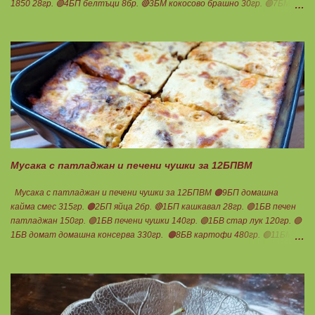
1850 28гр. 🟢4БП белтъци 8бр. 🔴3БМ кокосово брашно 30гр. 🟢7БМ
бадемово брашно 21гр. 🟢5БМ сусамов тахан 15гр. Ванилия
Минимално количество стевия бленд. Бакпулвер Всичко се смесва
добре и се оставя на страна да набъбне. За чийз крема: 🟢3БП
обезмаслено крем сирене Кауфланд 200гр. + 1 равна с.л скир 🟠1БП
яйце 1бр. Ванилия Не подслаждам! За отгоре: 🟢4БВ сини сливи
360гр. Канела Мазнините са удвоени за белтъците и крем сиренето!
В голяма силиконова форма за тарт, разпределих така: 🥧1- ви слой
от кексово тесто 🥧2- ри слой чийз крем 🥧3- ти слой нарязани сини
сливи Канелата поръсих след изпичане, за да не е много натрапчива и
в голямо количество. Сладкиша изпекох в загрята фурна на 180
градуса , докато бялата смес стане леко златиста. Внимате...
Мусака с патладжан и печени чушки за 12БПВМ
Мусака с патладжан и печени чушки за 12БПВМ 🟠9БП домашна
кайма смес 315гр. 🟠2БП яйца 2бр. 🔴1БП кашкавал 28гр. 🟢1БВ печен
патладжан 150гр. 🟢1БВ печени чушки 140гр. 🟢1БВ стар лук 120гр. 🟢
1БВ домат домашна консерва 330гр. 🟠8БВ картофи 480гр. 🟢11БМ
зехтин почти 3ч.л. 🟢150гр. кисело мляко не се брои Подправки на вкус
Мазнините се намаляват за кашкавала! Ако ползвате много мазна
кайма, може изобщо да не добавяте мазнини... Каймата се задушава с
лука и картофите. Всичко останало с3 нарязва и добавя към сместа.
Пече се до готовност. Заливката е от яйца,кашкавал и 150гр. кисело