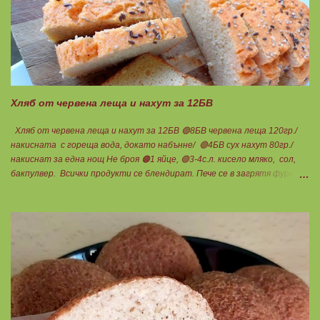
вода, подуване на стомаха, диария или друг тип дискомфорт.
Хляб от червена леща и нахут за 12БВ
Хляб от червена леща и нахут за 12БВ 🟢8БВ червена леща 120гр./
накисната с гореща вода, докато набънне/ 🟢4БВ сух нахут 80гр./
накиснат за една нощ Не броя 🟠1 яйце, 🟢3-4с.л. кисело мляко, сол,
бакпулвер. Всички продукти се блендират. Пече се в загрятя фурна
на 180градуса до готовност. Нарязва се на 12 филийки, всяка за 1БВ.
Нека да ни е вкусно заедно! Люси