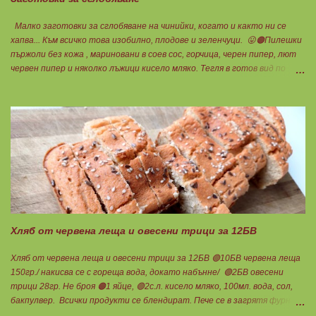
Малко заготовки за сглобяване на чинийки, когато и както ни се
хапва... Към всичко това изобилно, плодове и зеленчуци. 😛🟠Пилешки
пържоли без кожа , мариновани в соев сос, горчица, черен пипер, лют
червен пипер и няколко лъжици кисело мляко. Тегля в готов вид по
25гр.за 1БП. 😛Крем супа от тиквички за 4БВ 🟢3БВ тиквичка 1080гр.
🟢1БВ стар лук 120гр. Копър и сол на вкус. Всичко се сварява за
секунди под налягане със съвсем малко вода, пасира се и готово.
Обичам я студена, като всеки път ще си съчетавам различно, затова
в нея няма нито мазнина, нито протеин. Обичам свободата на избор...
Деля на 4 порции по 1БВ. 😛" Панирани чушки" за 3БП 4БВ 6БМ 🟢2БВ
печени чушки 340гр./ 6бр. 🔴2БВ брашно 28гр. 🟢2БП извара Брей
100гр. 🟠1БП яйце 1бр. 🟢8БМ зехтин почти 3ч.л. Мазнините удвоени
за изварата! Изпечените чушки се напълват с малко количество
извара, овкусена с копър и чесън. Ако обичате повече, може да
добавите още 1БП от нея и да изравните блоковет...
Хляб от червена леща и овесени трици за 12БВ
Хляб от червена леща и овесени трици за 12БВ 🟢10БВ червена леща
150гр./ накисва се с гореща вода, докато набънне/ 🟢2БВ овесени
трици 28гр. Не броя 🟠1 яйце, 🟢2с.л. кисело мляко, 100мл. вода, сол,
бакпулвер. Всички продукти се блендират. Пече се в загрятя фурна
на 180градуса до готовност. Нарязва се на 12 филийки, всяка за 1БВ.