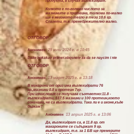
продукта, в случая въглехидрат.
Колкото е по-голямо числото за
мазнините и протеина, толкова по-малко
ще е неговото тегло в тези 10.6 гр.
Спагети, т.е. пренебрежително малко.
ОТГОВОР
29 юли 2024 г. в 10:45
Анонимен
Daite nqkakav primer.obqsnete za da se naycim i nie
ОТГОВОР
13 март 2025 г. в 13:18
Анонимен
В макарони от ориз има въглехидрати 76
гр.,мазнини 0.8 и протеин 7гр.
При изчисления се получава съответно:11.8 -
въглехидрати, 187.5 мазнини и 100 протеин,което
означава, че са въглехидрати. Така ли е и аконе,къде
бъркам?
13 април 2025 г. в 13:06
Анонимен
Да, въглехидрат са, в 11.8 гр. от
макароните се съдържат 9 гр.
въглехидрат, т.е. за 1 БВ ще премерите