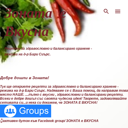
Пропускане към основното съдържание
Зоната е
Вкусна
Рецепти за здравословно и балансирано хранене -
режима на д-р Бари Сиърс.
Добре дошли в Зоната!
Тук ще откриете рецепти за здравословно и балансирано хранене -
режима на д-р Бари Сиърс. Надяваме се с Ваша помощ, да направим това
място НАШЕ. ....пълно с вкусни , здравословни и балансирани рецепти.
Всеки е добре дошъл със своята чудесна идея! Творете, задоволявайте
сетивата си...и нека си докажем, че ЗОНАТА Е ВКУСНА!
👆активен бутон към Facebook group/ ЗОНАТА е ВКУСНА