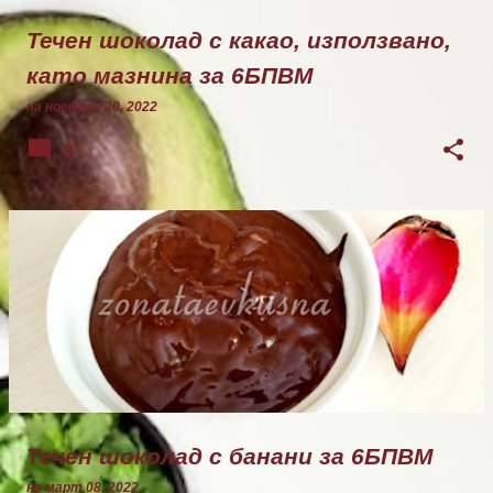
Течен шоколад с какао, използвано,
като мазнина за 6БПВМ
на
ноември 20, 2022
0
Течен шоколад с банани за 6БПВМ
на
март 08, 2022