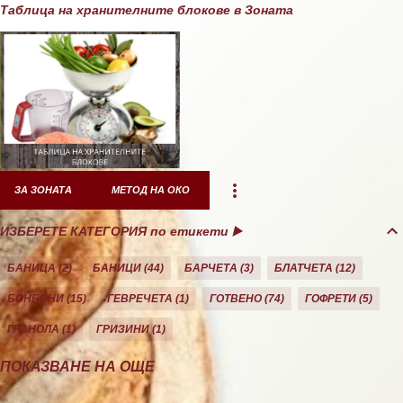
Таблица на хранителните блокове в Зоната
ЗА ЗОНАТА
МЕТОД НА ОКО
ИЗБЕРЕТЕ КАТЕГОРИЯ по етикети ▶️
БАНИЦА
2
БАНИЦИ
44
БАРЧЕТА
3
БЛАТЧЕТА
12
БОНБОНИ
15
ГЕВРЕЧЕТА
1
ГОТВЕНО
74
ГОФРЕТИ
5
ГРАНОЛА
1
ГРИЗИНИ
1
ДЕСЕРТИ
10
ДОМАШНО
26
ЕКЛЕРИ
1
ЗА ЗОНАТА
11
ПОКАЗВАНЕ НА ОЩЕ
ЗАКУСКА/СНАК
40
КАША
21
КЕКС
21
КОЗУНАЦИ
3