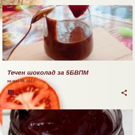
Течен шоколад за 5БВПМ
на
май 09, 2023
0