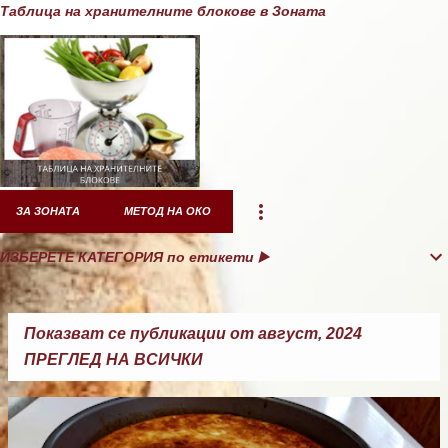
Таблица на хранителните блокове в Зоната
ЗА ЗОНАТА
МЕТОД НА ОКО
ИЗБЕРЕТЕ КАТЕГОРИЯ по етикети ▶️
Показват се публикации от август, 2024
ПРЕГЛЕД НА ВСИЧКИ
П
у