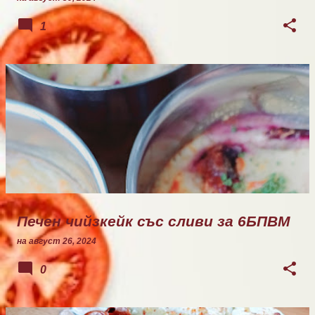
1
Печен чийзкейк със сливи за 6БПВМ
на
август 26, 2024
0