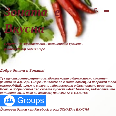
Пропускане към основното съдържание
Зоната е
Вкусна
Рецепти за здравословно и балансирано хранене -
режима на д-р Бари Сиърс.
Добре дошли в Зоната!
Тук ще откриете рецепти за здравословно и балансирано хранене -
режима на д-р Бари Сиърс. Надяваме се с Ваша помощ, да направим това
място НАШЕ. ....пълно с вкусни , здравословни и балансирани рецепти.
Всеки е добре дошъл със своята чудесна идея! Творете, задоволявайте
сетивата си...и нека си докажем, че ЗОНАТА Е ВКУСНА!
👆активен бутон към Facebook group/ ЗОНАТА е ВКУСНА