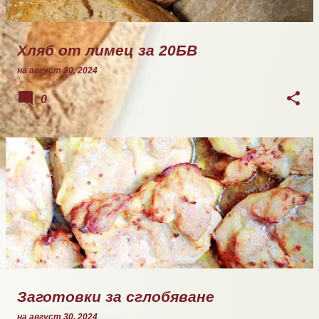
Хляб от лимец за 20БВ
на
август 30, 2024
0
Заготовки за сглобяване
на
август 30, 2024