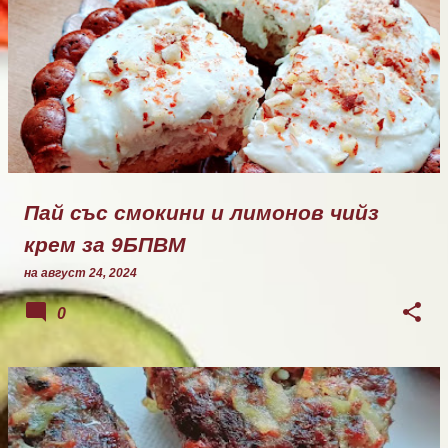
Пай със смокини и лимонов чийз
крем за 9БПВМ
на
август 24, 2024
0