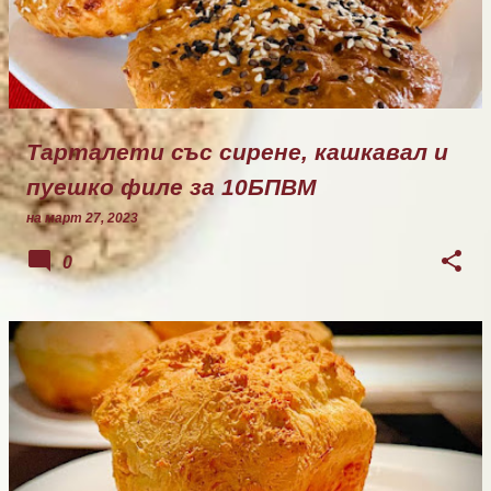
Тарталети със сирене, кашкавал и
пуешко филе за 10БПВМ
на
март 27, 2023
0