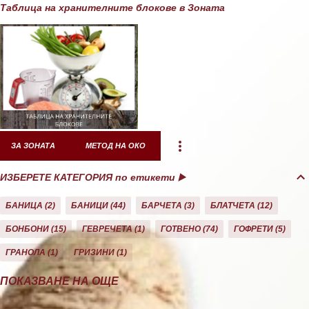
Таблица на хранителните блокове в Зоната
ЗА ЗОНАТА
МЕТОД НА ОКО
ИЗБЕРЕТЕ КАТЕГОРИЯ по етикети ▶️
БАНИЦА
2
БАНИЦИ
44
БАРЧЕТА
3
БЛАТЧЕТА
12
БОНБОНИ
15
ГЕВРЕЧЕТА
1
ГОТВЕНО
74
ГОФРЕТИ
5
ГРАНОЛА
1
ГРИЗИНИ
1
ДЕСЕРТИ
10
ДОМАШНО
26
ЕКЛЕРИ
1
ЗА ЗОНАТА
11
ПОКАЗВАНЕ НА ОЩЕ
ЗАКУСКА/СНАК
40
КАША
21
КЕКС
21
КОЗУНАЦИ
3