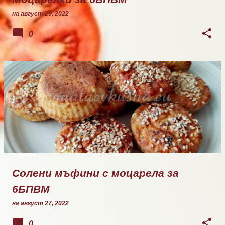
на
август 29, 2022
0
Солени мъфини с моцарела за
6БПВМ
на
август 27, 2022
0