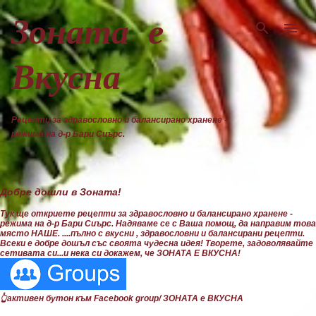
Пропускане към основното съдържание
Зоната е
Вкусна
Рецепти за здравословно и балансирано хранене -
режима на д-р Бари Сиърс.
Добре дошли в Зоната!
Тук ще откриете рецепти за здравословно и балансирано хранене -
режима на д-р Бари Сиърс. Надяваме се с Ваша помощ, да направим това
място НАШЕ. ....пълно с вкусни , здравословни и балансирани рецепти.
Всеки е добре дошъл със своята чудесна идея! Творете, задоволявайте
сетивата си...и нека си докажем, че ЗОНАТА Е ВКУСНА!
👆активен бутон към Facebook group/ ЗОНАТА е ВКУСНА