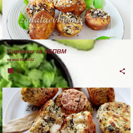
Сиренки за 9БПВМ
на
май 08, 2022
0