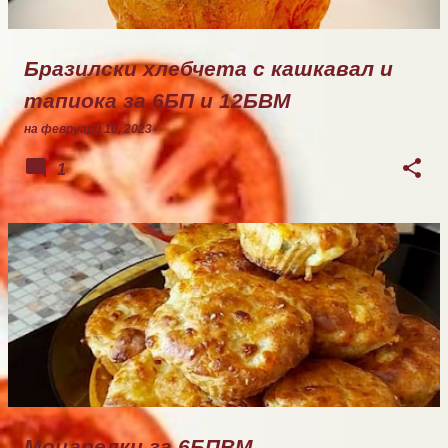
Бразилски хлебчета с кашкавал и
тапиока за 6БП и 12БВМ
на
февруари 10, 2023
1
Моцарелки за 6БПВМ