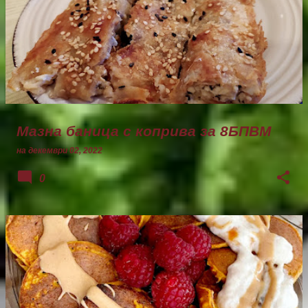
Мазна баница с коприва за 8БПВМ
на
декември 02, 2022
0