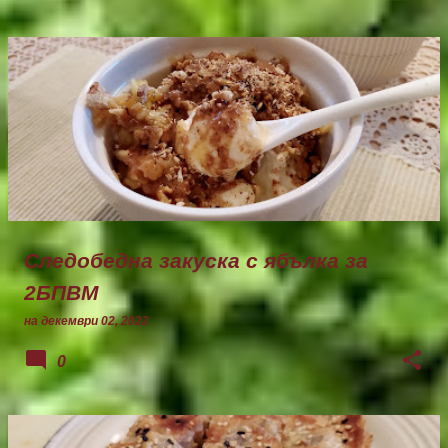
Следобедна закуска с ябълка за
2БПВМ
на
декември 02, 2022
0