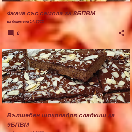
Фкача със семола за 8БПВМ
на
декември 14, 2022
0
Вълшебен шоколадов сладкиш за
9БПВМ