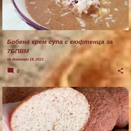
Бобена крем супа с кюфтенца за
7БПВМ
на
декември 18, 2022
0