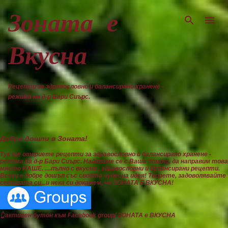
Пропускане към основното съдържание
Зоната е
Вкусна
Рецепти за здравословно и балансирано хранене -
режима на д-р Бари Сиърс.
Добре дошли в Зоната!
Тук ще откриете рецепти за здравословно и балансирано хранене -
режима на д-р Бари Сиърс. Надяваме се с Ваша помощ, да направим това
място НАШЕ. ....пълно с вкусни , здравословни и балансирани рецепти.
Всеки е добре дошъл със своята чудесна идея! Творете, задоволявайте
сетивата си...и нека си докажем, че ЗОНАТА Е ВКУСНА!
👆активен бутон към Facebook group/ ЗОНАТА е ВКУСНА