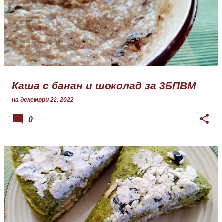
б
л
и
к
а
ц
и
и
Каша с банан и шоколад за 3БПВМ
на
декември 22, 2022
0