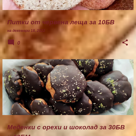
Питки от червена леща за 10БВ
на
декември 18, 2022
0
Меденки с орехи и шоколад за 30БВ