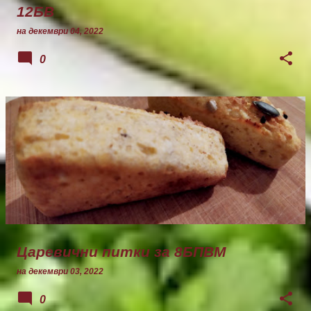
12БВ
на
декември 04, 2022
0
Царевични питки за 8БПВМ
на
декември 03, 2022
0