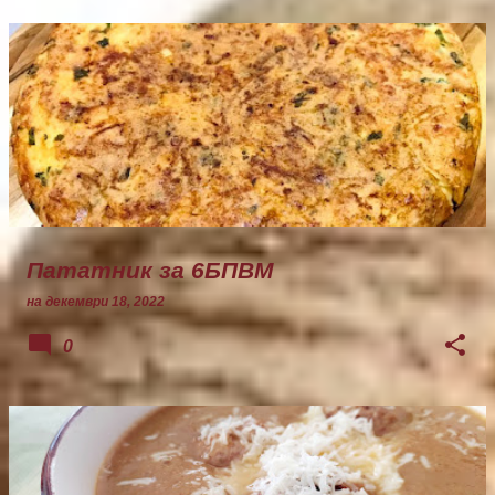
Пататник за 6БПВМ
на
декември 18, 2022
0