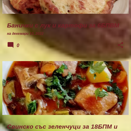
Банички с лук и картофи за 6БПВМ
на
декември 10, 2022
0
Свинско със зеленчуци за 18БПМ и