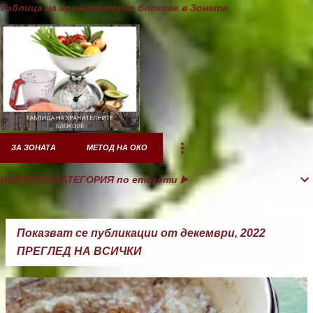
Таблица на хранителните блокове в Зоната
ЗА ЗОНАТА
МЕТОД НА ОКО
ИЗБЕРЕТЕ КАТЕГОРИЯ по етикети ▶️
Показват се публикации от декември, 2022
ПРЕГЛЕД НА ВСИЧКИ
П
у