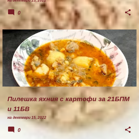
на
декември 15, 2022
0
Пилешка яхния с картофи за 21БПМ
и 11БВ
на
декември 15, 2022
0