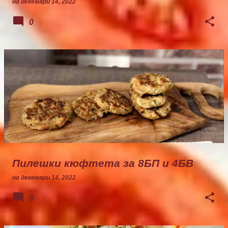
на
декември 14, 2022
0
Пилешки кюфтета за 8БП и 4БВ
на
декември 14, 2022
0