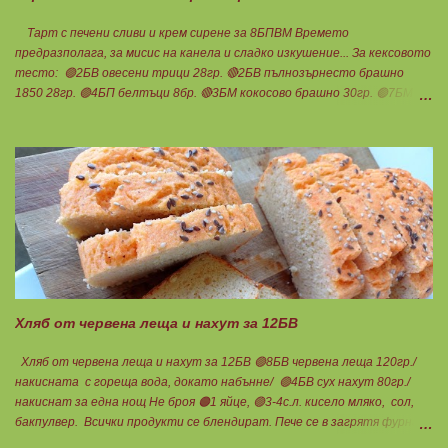
Тарт с печени сливи и крем сирене за 8БПВМ Времето
предразполага, за мисис на канела и сладко изкушение... За кексовото
тесто: 🟢2БВ овесени трици 28гр. 🔴2БВ пълнозърнесто брашно
1850 28гр. 🟢4БП белтъци 8бр. 🔴3БМ кокосово брашно 30гр. 🟢7БМ
бадемово брашно 21гр. 🟢5БМ сусамов тахан 15гр. Ванилия
Минимално количество стевия бленд. Бакпулвер Всичко се смесва
добре и се оставя на страна да набъбне. За чийз крема: 🟢3БП
обезмаслено крем сирене Кауфланд 200гр. + 1 равна с.л скир 🟠1БП
яйце 1бр. Ванилия Не подслаждам! За отгоре: 🟢4БВ сини сливи
360гр. Канела Мазнините са удвоени за белтъците и крем сиренето!
В голяма силиконова форма за тарт, разпределих така: 🥧1- ви слой
от кексово тесто 🥧2- ри слой чийз крем 🥧3- ти слой нарязани сини
сливи Канелата поръсих след изпичане, за да не е много натрапчива и
в голямо количество. Сладкиша изпекох в загрята фурна на 180
градуса , докато бялата смес стане леко златиста. Внимате...
Хляб от червена леща и нахут за 12БВ
Хляб от червена леща и нахут за 12БВ 🟢8БВ червена леща 120гр./
накисната с гореща вода, докато набънне/ 🟢4БВ сух нахут 80гр./
накиснат за една нощ Не броя 🟠1 яйце, 🟢3-4с.л. кисело мляко, сол,
бакпулвер. Всички продукти се блендират. Пече се в загрятя фурна
на 180градуса до готовност. Нарязва се на 12 филийки, всяка за 1БВ.