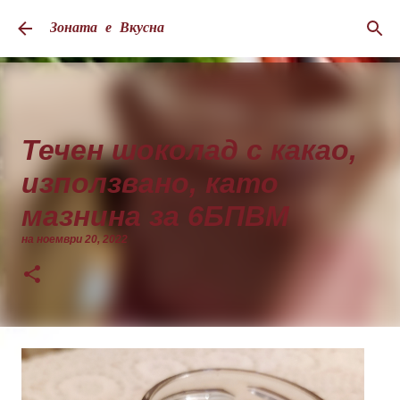
Пропускане към основното съдържание
Зоната е Вкусна
Течен шоколад с какао,
използвано, като
мазнина за 6БПВМ
на
ноември 20, 2022