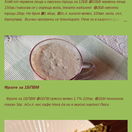
Хляб от червена леща и овесени трици за 12БВ 🟢10БВ червена леща
150гр./ накисва се с гореща вода, докато набънне/ 🟢2БВ овесени
трици 28гр. Не броя 🟠1 яйце, 🟢2с.л. кисело мляко, 100мл. вода, сол,
бакпулвер. Всички продукти се блендират. Пече се в загрятя фурна
на 180градуса до готовност. Нарязва се на 12 филийки, всяка за 1БВ.
Нека да ни е вкусно заедно! Люси
Фрапе за 1БПВМ
Фрапе за 1БПВМ 🟢1БПВ прясно мляко 1.7% 220гр. 🟢1БМ лешников
тахан 3гр. ☕1ч.л. нес кафе Нека да ни е вкусно заедно! Люси