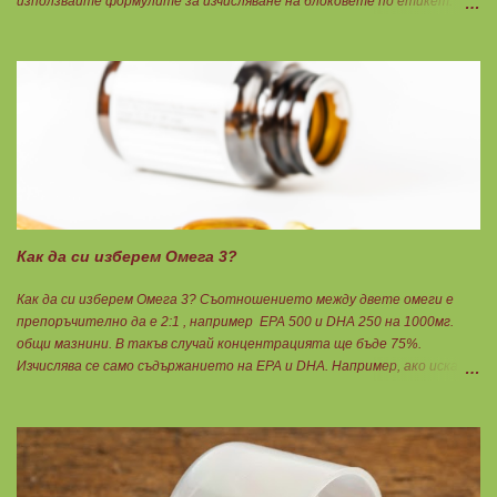
използвайте формулите за изчисляване на блоковете по етикет:
Протеини: 700 : съдържанието на протеин в 100 г = количеството
протеин за 1 блок. Въглехидрати: 900 : съдържанието на
въглехидрати в 100 г = количеството въглехидрати за 1 блок.
Мазнини: 150 : количеството мазнини в 100 г продукт = мазнините за
1 блок.
Как да си изберем Омега 3?
Как да си изберем Омега 3? Съотношението между двете омеги е
препоръчително да е 2:1 , например ЕРА 500 и DHA 250 на 1000мг.
общи мазнини. В такъв случай концентрацията ще бъде 75%.
Изчислява се само съдържанието на EPA и DHA. Например, ако искате
да приемате по 6гр. Омега 3, то с описаната концентрация следва да
вземате по 8бр. капсули. Концентрацията на Омега 3 не трябва да е
по-малко от 60%, което гарантира, че ще приемете по-малко
количество излишни мазнини като други омеги 6 и 9, и разни
наситени мазнини. Трябва да търсите на етикета от какви риби е