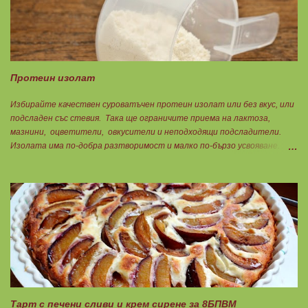
маслото. От по-дребни видове преработка е по-щадяща.
Технологията на пречистване и концентрация на рибеното масло до
омега-3 мастни киселини е различна. Крайната форма е или етил-
естерна от молекулярното пречистване, или триглицеридна чрез
обратен процес на реестеризация. Винаги избирайте
триглицеридната форма, защото тя е лесно усвоима естествена
Протеин изолат
форма. И накрая е важно ...
Избирайте качествен суроватъчен протеин изолат или без вкус, или
подсладен със стевия. Така ще ограничите приема на лактоза,
мазнини, оцветители, овкусители и неподходящи подсладители.
Изолата има по-добра разтворимост и малко по-бързо усвояване.
Протеинът изолат съдържа 90% протеин и ниски нива на мазнини.
Подходящ е за хора с лактозна непоносимост. Самата технология на
филтрация при качествените продукти отстранява млечната захар
и по този начин се избягват проблемите със алергии, задържане на
вода, подуване на стомаха, диария или друг тип дискомфорт.
Тарт с печени сливи и крем сирене за 8БПВМ