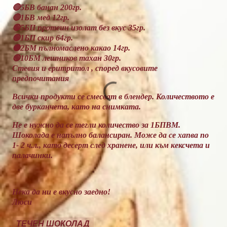
🔴5БВ банан 200гр.
🔴1БВ мед 12гр.
🟢5БП протеин изолат без вкус 35гр.
🟢1БП скир 64гр.
🟠2БМ пълномаслено какао 14гр.
🟢10БМ лешников тахан 30гр.
Стевия и еритритол , според вкусовите
предпочитания
Всички продукти се смесват в блендер. Количеството е
две бурканчета, като на снимката.
Не е нужно да се тегли количество за 1БПВМ.
Шоколада е напълно балансиран. Може да се хапва по
1- 2 ч.л., като десерт след хранене, или към кексчета и
палачинки.
Нека да ни е вкусно заедно!
Люси
ТЕЧЕН ШОКОЛАД