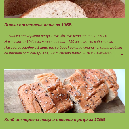
Питки от червена леща за 10БВ
Питки от червена леща 10БВ 🟢10БВ червена леща 150гр.
Накисват се 10 блока червена леща - 150 гр. с малко вода за час.
Пасира се заедно с 1 яйце (не се брои) докато стана на каша. Добавя
се шарена сол, самардала, 2 с.л. кисело мляко и 1ч.л. бакпулвер.
Добавям се хуск, докато стане много гъста смес, която може да се
оформя на топчета. Оставя се още малко, да поеме добре хуска и с
влажни ръце се оформят 10 еднакви топчета. Пече се в добре
загрята фурна на 200 градуса за 35-40 мин. Всяка питка е 1 блок
въглехидрат. Нека да ни е вкусно заедно! Споделено от Петя Чанева
Хляб от червена леща и овесени трици за 12БВ