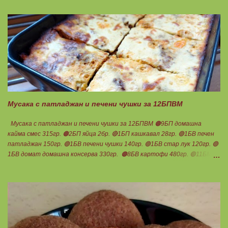
Нека да ни е вкусно заедно! Люси
Мусака с патладжан и печени чушки за 12БПВМ
Мусака с патладжан и печени чушки за 12БПВМ 🟠9БП домашна
кайма смес 315гр. 🟠2БП яйца 2бр. 🔴1БП кашкавал 28гр. 🟢1БВ печен
патладжан 150гр. 🟢1БВ печени чушки 140гр. 🟢1БВ стар лук 120гр. 🟢
1БВ домат домашна консерва 330гр. 🟠8БВ картофи 480гр. 🟢11БМ
зехтин почти 3ч.л. 🟢150гр. кисело мляко не се брои Подправки на вкус
Мазнините се намаляват за кашкавала! Ако ползвате много мазна
кайма, може изобщо да не добавяте мазнини... Каймата се задушава с
лука и картофите. Всичко останало с3 нарязва и добавя към сместа.
Пече се до готовност. Заливката е от яйца,кашкавал и 150гр. кисело
мляко. Цялото количество можете да разпределите на порции и да
хапвате както предпочитате. Нека да ни е вкусно заедно! Люси