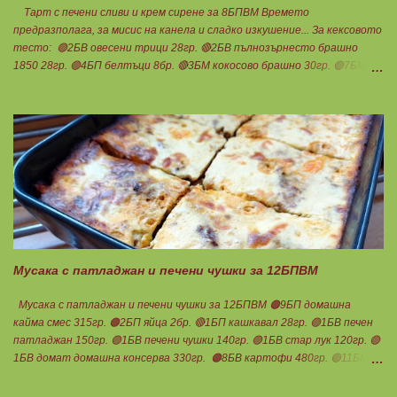
Тарт с печени сливи и крем сирене за 8БПВМ Времето
предразполага, за мисис на канела и сладко изкушение... За кексовото
тесто: 🟢2БВ овесени трици 28гр. 🔴2БВ пълнозърнесто брашно
1850 28гр. 🟢4БП белтъци 8бр. 🔴3БМ кокосово брашно 30гр. 🟢7БМ
бадемово брашно 21гр. 🟢5БМ сусамов тахан 15гр. Ванилия
Минимално количество стевия бленд. Бакпулвер Всичко се смесва
добре и се оставя на страна да набъбне. За чийз крема: 🟢3БП
обезмаслено крем сирене Кауфланд 200гр. + 1 равна с.л скир 🟠1БП
яйце 1бр. Ванилия Не подслаждам! За отгоре: 🟢4БВ сини сливи
360гр. Канела Мазнините са удвоени за белтъците и крем сиренето!
В голяма силиконова форма за тарт, разпределих така: 🥧1- ви слой
от кексово тесто 🥧2- ри слой чийз крем 🥧3- ти слой нарязани сини
сливи Канелата поръсих след изпичане, за да не е много натрапчива и
в голямо количество. Сладкиша изпекох в загрята фурна на 180
градуса , докато бялата смес стане леко златиста. Внимате...
Мусака с патладжан и печени чушки за 12БПВМ
Мусака с патладжан и печени чушки за 12БПВМ 🟠9БП домашна
кайма смес 315гр. 🟠2БП яйца 2бр. 🔴1БП кашкавал 28гр. 🟢1БВ печен
патладжан 150гр. 🟢1БВ печени чушки 140гр. 🟢1БВ стар лук 120гр. 🟢
1БВ домат домашна консерва 330гр. 🟠8БВ картофи 480гр. 🟢11БМ
зехтин почти 3ч.л. 🟢150гр. кисело мляко не се брои Подправки на вкус
Мазнините се намаляват за кашкавала! Ако ползвате много мазна