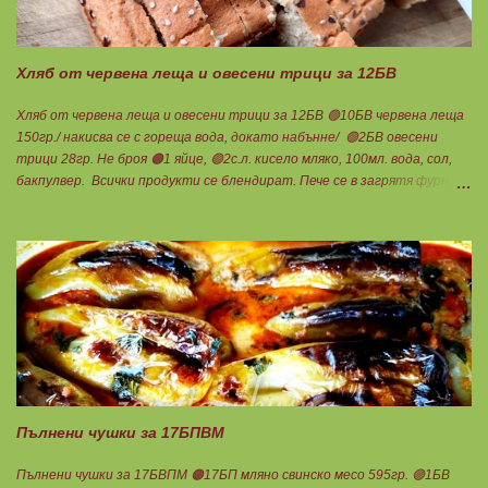
Ванилия Нека да ни е вкусно заедно! Люси
Хляб от червена леща и овесени трици за 12БВ
Хляб от червена леща и овесени трици за 12БВ 🟢10БВ червена леща
150гр./ накисва се с гореща вода, докато набънне/ 🟢2БВ овесени
трици 28гр. Не броя 🟠1 яйце, 🟢2с.л. кисело мляко, 100мл. вода, сол,
бакпулвер. Всички продукти се блендират. Пече се в загрятя фурна
на 180градуса до готовност. Нарязва се на 12 филийки, всяка за 1БВ.
Нека да ни е вкусно заедно! Люси
Пълнени чушки за 17БПВМ
Пълнени чушки за 17БВПМ 🟠17БП мляно свинско месо 595гр. 🟢1БВ