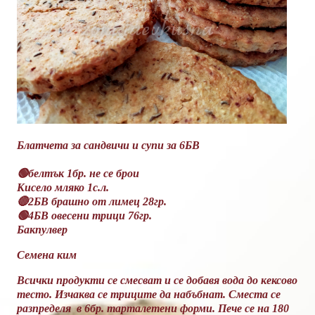
Блатчета за сандвичи и супи за 6БВ
🟢белтък 1бр. не се брои
Кисело мляко 1с.л.
🔴2БВ брашно от лимец 28гр.
🟢4БВ овесени трици 76гр.
Бакпулвер
Семена ким
Всички продукти се смесват и се добавя вода до кексово
тесто. Изчаква се триците да набъбнат. Сместа се
разпределя в 6бр. тарталетени форми. Пече се на 180