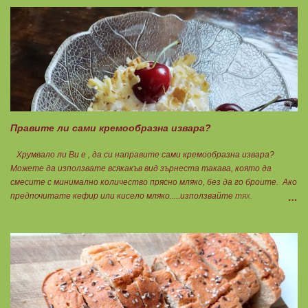
кайма, може изобщо да не добавяте мазнини... Каймата се задушава с
лука и картофите. Всичко останало с3 нарязва и добавя към сместа.
Пече се до готовност. Заливката е от яйца,кашкавал и 150гр. кисело
мляко. Цялото количество можете да разпределите на порции и да
хапвате както предпочитате. Нека да ни е вкусно заедно! Люси
Правите ли сами кремообразна извара?
Хрумвало ли Ви е , да си направите сами кремообразна извара?
Можете да използвате всякакъв вид зърнеста такава, която да
смесите с минимално количество прясно мляко, без да го броите. Ако
предпочитате кефир или кисело мляко.....използвайте тях.
Намачквате добре с вилица , или пасирате до абсолютно гладък крем
с пасатор. Уверявам Ви, че става невероятно вкусно и приятно за
приготвяне на всякакви плодови кремчета, крем за торти, за всякакви
разядки и салати... Ако изварата е обезмаслена можете да удвоявате
мазнините. Ако не е, броите като нискомаслен продукт. Можете да
си приготвите по- голямо количество и да съхранявате в хладилник
за няколко дни. Част от моята закуска днес, беше това вкусно
кремче... 🟢1БП извара 50гр. 🟢1БВ череши 8бр. 🟠1БМ орех 1бр.