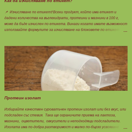
Как да изчисляваме по етикет?
📌 Изчисляване по етикет❗ Всеки продукт, който има етикет и
дадени количества на въглехидрати, протеини и мазнини в 100 г,
може да бъде изчислен по етикета. Винаги когато имате възможност
използвайте формулите за изчисляване на блоковете по етикет:
Протеини: 700 : съдържанието на протеин в 100 г = количеството
протеин за 1 блок. Въглехидрати: 900 : съдържанието на
въглехидрати в 100 г = количеството въглехидрати за 1 блок.
Мазнини: 150 : количеството мазнини в 100 г продукт = мазнините за
1 блок.
Протеин изолат
Избирайте качествен суроватъчен протеин изолат или без вкус, или
подсладен със стевия. Така ще ограничите приема на лактоза,
мазнини, оцветители, овкусители и неподходящи подсладители.
Изолата има по-добра разтворимост и малко по-бързо усвояване.