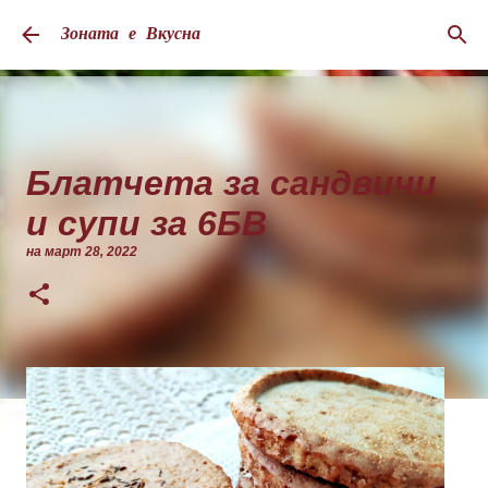
Пропускане към основното съдържание
Зоната е Вкусна
Блатчета за сандвичи
и супи за 6БВ
на
март 28, 2022