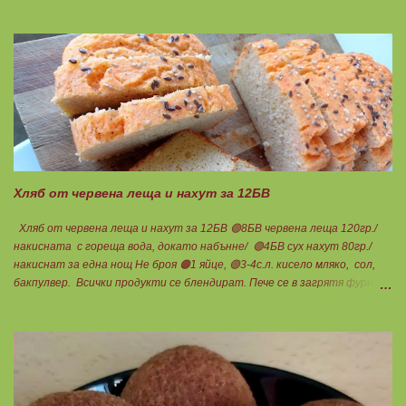
Протеинът изолат съдържа 90% протеин и ниски нива на мазнини.
Подходящ е за хора с лактозна непоносимост. Самата технология на
филтрация при качествените продукти отстранява млечната захар
и по този начин се избягват проблемите със алергии, задържане на
вода, подуване на стомаха, диария или друг тип дискомфорт.
Хляб от червена леща и нахут за 12БВ
Хляб от червена леща и нахут за 12БВ 🟢8БВ червена леща 120гр./
накисната с гореща вода, докато набънне/ 🟢4БВ сух нахут 80гр./
накиснат за една нощ Не броя 🟠1 яйце, 🟢3-4с.л. кисело мляко, сол,
бакпулвер. Всички продукти се блендират. Пече се в загрятя фурна
на 180градуса до готовност. Нарязва се на 12 филийки, всяка за 1БВ.
Нека да ни е вкусно заедно! Люси