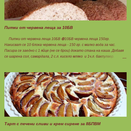
Питки от червена леща за 10БВ
Питки от червена леща 10БВ 🟢10БВ червена леща 150гр.
Накисват се 10 блока червена леща - 150 гр. с малко вода за час.
Пасира се заедно с 1 яйце (не се брои) докато стана на каша. Добавя
се шарена сол, самардала, 2 с.л. кисело мляко и 1ч.л. бакпулвер.
Добавям се хуск, докато стане много гъста смес, която може да се
оформя на топчета. Оставя се още малко, да поеме добре хуска и с
влажни ръце се оформят 10 еднакви топчета. Пече се в добре
загрята фурна на 200 градуса за 35-40 мин. Всяка питка е 1 блок
въглехидрат. Нека да ни е вкусно заедно! Споделено от Петя Чанева
Тарт с печени сливи и крем сирене за 8БПВМ