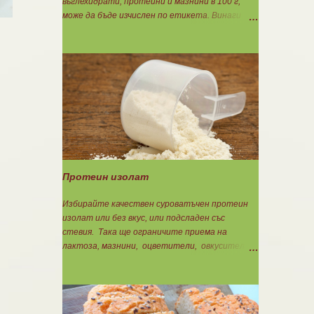
въглехидрати, протеини и мазнини в 100 г,
може да бъде изчислен по етикета. Винаги
когато имате възможност използвайте
формулите за изчисляване на блоковете по
етикет: Протеини: 700 : съдържанието на
протеин в 100 г = количеството протеин за 1
блок. Въглехидрати: 900 : съдържанието на
въглехидрати в 100 г = количеството
въглехидрати за 1 блок. Мазнини: 150 :
количеството мазнини в 100 г продукт =
мазнините за 1 блок.
Протеин изолат
Избирайте качествен суроватъчен протеин
изолат или без вкус, или подсладен със
стевия. Така ще ограничите приема на
лактоза, мазнини, оцветители, овкусители и
неподходящи подсладители. Изолата има по-
добра разтворимост и малко по-бързо
усвояване. Протеинът изолат съдържа 90%
протеин и ниски нива на мазнини. Подходящ е