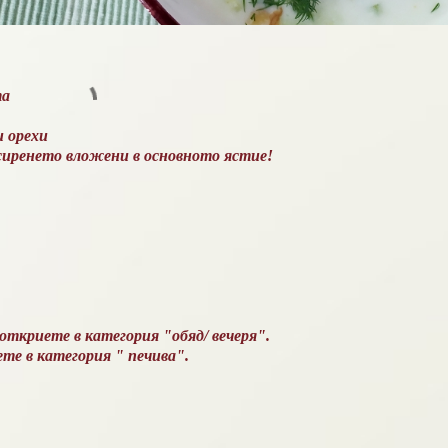
та
и орехи
сиренето вложени в основното ястие!
ткриете в категория "обяд/ вечеря".
те в категория " печива".