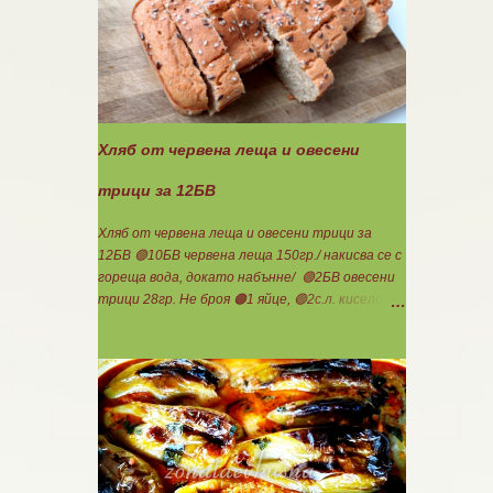
Ви, че става невероятно вкусно и приятно за
приготвяне на всякакви плодови кремчета,
крем за торти, за всякакви разядки и салати...
Ако изварата е обезмаслена можете да
удвоявате мазнините. Ако не е, броите като
нискомаслен продукт. Можете да си
приготвите по- голямо количество и да
Хляб от червена леща и овесени
съхранявате в хладилник за няколко дни. Част
от моята закуска днес, беше това вкусно
трици за 12БВ
кремче... 🟢1БП извара 50гр. 🟢1БВ череши 8бр.
🟠1БМ орех 1бр. Ванилия Нека да ни е вкусно
Хляб от червена леща и овесени трици за
заедно! Люси
12БВ 🟢10БВ червена леща 150гр./ накисва се с
гореща вода, докато набънне/ 🟢2БВ овесени
трици 28гр. Не броя 🟠1 яйце, 🟢2с.л. кисело
мляко, 100мл. вода, сол, бакпулвер. Всички
продукти се блендират. Пече се в загрятя
фурна на 180градуса до готовност. Нарязва
се на 12 филийки, всяка за 1БВ. Нека да ни е
вкусно заедно! Люси