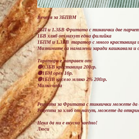
Вечеря за 3БПВМ
2БП и 1.3БВ Фритата с тиквички две парче
1БВ хляб от нахут една филийка
1БПМ и 1.3БВ таратор с много краставица 
Мазнините са намалени заради кашкавала и 
Таратора е направен от:
🟢0.3БВ краставица 200гр.
🟠1БМ орех 1бр.
🟢1БПВ кисело мляко 2% 200гр.
Малко вода
Рецепта за Фритата с тиквички можете да о
Рецепта за хляб от нахут, можете да открие
Нека да ни е вкусно заедно!
Люси