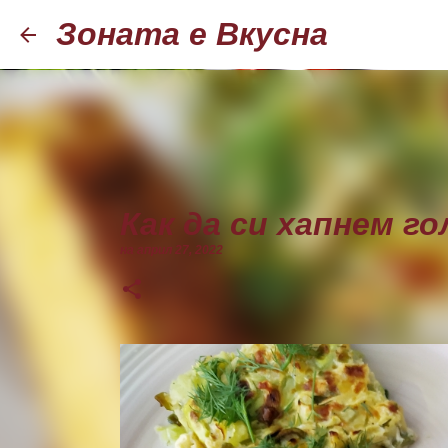
Зоната е Вкусна
Как да си хапнем г
на
април 27, 2022