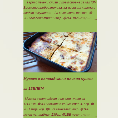
Тарт с печени сливи и крем сирене за 8БПВМ
Времето предразполага, за мисис на канела и
сладко изкушение... За кексовото тесто: 🟢
2БВ овесени трици 28гр. 🔴2БВ пълнозърнесто
брашно 1850 28гр. 🟢4БП белтъци 8бр. 🔴3БМ
кокосово брашно 30гр. 🟢7БМ бадемово брашно
21гр. 🟢5БМ сусамов тахан 15гр. Ванилия
Минимално количество стевия бленд.
Бакпулвер Всичко се смесва добре и се оставя
на страна да набъбне. За чийз крема: 🟢3БП
обезмаслено крем сирене Кауфланд 200гр. + 1
равна с.л скир 🟠1БП яйце 1бр. Ванилия Не
подслаждам! За отгоре: 🟢4БВ сини сливи
360гр. Канела Мазнините са удвоени за
белтъците и крем сиренето! В голяма
Мусака с патладжан и печени чушки
силиконова форма за тарт, разпределих
така: 🥧1- ви слой от кексово тесто 🥧2- ри
за 12БПВМ
слой чийз крем 🥧3- ти слой нарязани сини
сливи Канелата поръсих след изпичане, за да
Мусака с патладжан и печени чушки за
не е много натрапчива и в голямо количество.
12БПВМ 🟠9БП домашна кайма смес 315гр. 🟠
Сладкиша изпекох в загрята фурна на 180
2БП яйца 2бр. 🔴1БП кашкавал 28гр. 🟢1БВ
градуса , докато бялата смес стане леко
печен патладжан 150гр. 🟢1БВ печени чушки