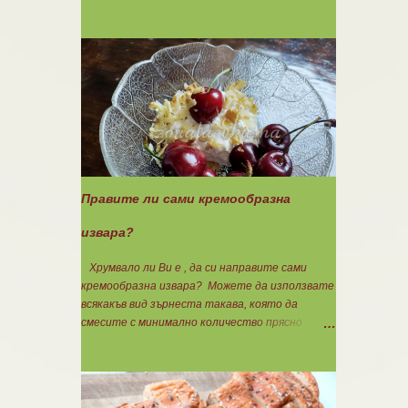
златиста. Внимате...
140гр. 🟢1БВ стар лук 120гр. 🟢1БВ домат
домашна консерва 330гр. 🟠8БВ картофи
480гр. 🟢11БМ зехтин почти 3ч.л. 🟢150гр.
кисело мляко не се брои Подправки на вкус
Мазнините се намаляват за кашкавала! Ако
ползвате много мазна кайма, може изобщо да
не добавяте мазнини... Каймата се задушава с
лука и картофите. Всичко останало с3
нарязва и добавя към сместа. Пече се до
готовност. Заливката е от яйца,кашкавал и
150гр. кисело мляко. Цялото количество
Правите ли сами кремообразна
можете да разпределите на порции и да
хапвате както предпочитате. Нека да ни е
извара?
вкусно заедно! Люси
Хрумвало ли Ви е , да си направите сами
кремообразна извара? Можете да използвате
всякакъв вид зърнеста такава, която да
смесите с минимално количество прясно
мляко, без да го броите. Ако предпочитате
кефир или кисело мляко.....използвайте тях.
Намачквате добре с вилица , или пасирате до
абсолютно гладък крем с пасатор. Уверявам