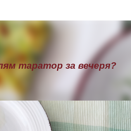
Пропускане към основното съдържание
олям таратор за вечеря?