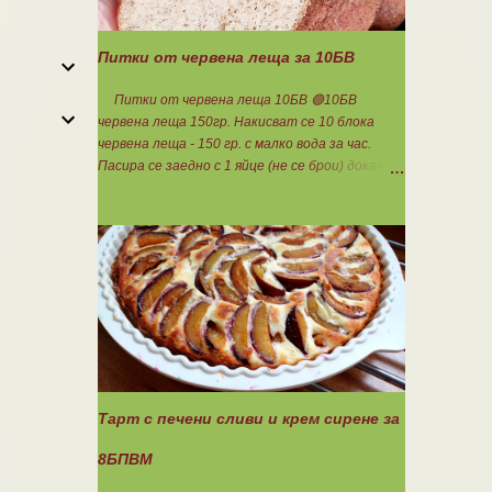
Питки от червена леща за 10БВ
Питки от червена леща 10БВ 🟢10БВ
червена леща 150гр. Накисват се 10 блока
червена леща - 150 гр. с малко вода за час.
Пасира се заедно с 1 яйце (не се брои) докато
стана на каша. Добавя се шарена сол,
самардала, 2 с.л. кисело мляко и 1ч.л.
бакпулвер. Добавям се хуск, докато стане
много гъста смес, която може да се оформя на
топчета. Оставя се още малко, да поеме
добре хуска и с влажни ръце се оформят 10
еднакви топчета. Пече се в добре загрята
фурна на 200 градуса за 35-40 мин. Всяка
питка е 1 блок въглехидрат. Нека да ни е
вкусно заедно! Споделено от Петя Чанева
Тарт с печени сливи и крем сирене за
8БПВМ