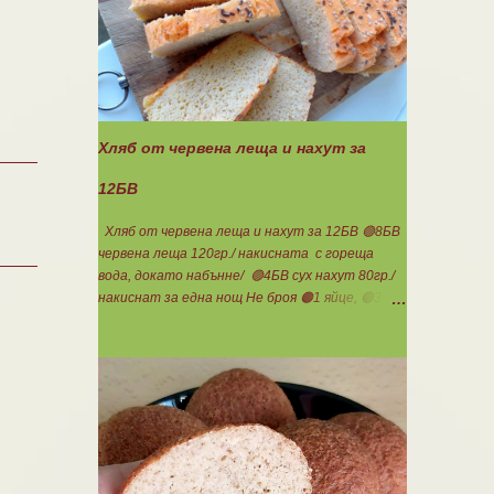
за хора с лактозна непоносимост. Самата
технология на филтрация при качествените
продукти отстранява млечната захар и по
този начин се избягват проблемите със
алергии, задържане на вода, подуване на
стомаха, диария или друг тип дискомфорт.
Хляб от червена леща и нахут за
12БВ
Хляб от червена леща и нахут за 12БВ 🟢8БВ
червена леща 120гр./ накисната с гореща
вода, докато набънне/ 🟢4БВ сух нахут 80гр./
накиснат за една нощ Не броя 🟠1 яйце, 🟢3-
4с.л. кисело мляко, сол, бакпулвер. Всички
продукти се блендират. Пече се в загрятя
фурна на 180градуса до готовност. Нарязва
се на 12 филийки, всяка за 1БВ. Нека да ни е
вкусно заедно! Люси