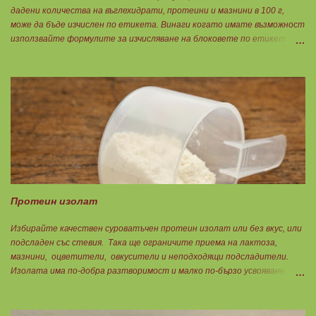
дадени количества на въглехидрати, протеини и мазнини в 100 г,
може да бъде изчислен по етикета. Винаги когато имате възможност
използвайте формулите за изчисляване на блоковете по етикет:
Протеини: 700 : съдържанието на протеин в 100 г = количеството
протеин за 1 блок. Въглехидрати: 900 : съдържанието на
въглехидрати в 100 г = количеството въглехидрати за 1 блок.
Мазнини: 150 : количеството мазнини в 100 г продукт = мазнините за
1 блок.
Протеин изолат
Избирайте качествен суроватъчен протеин изолат или без вкус, или
подсладен със стевия. Така ще ограничите приема на лактоза,
мазнини, оцветители, овкусители и неподходящи подсладители.
Изолата има по-добра разтворимост и малко по-бързо усвояване.
Протеинът изолат съдържа 90% протеин и ниски нива на мазнини.
Подходящ е за хора с лактозна непоносимост. Самата технология на
филтрация при качествените продукти отстранява млечната захар