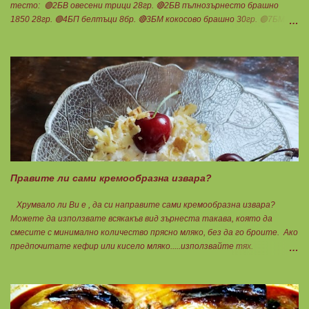
тесто: 🟢2БВ овесени трици 28гр. 🔴2БВ пълнозърнесто брашно
1850 28гр. 🟢4БП белтъци 8бр. 🔴3БМ кокосово брашно 30гр. 🟢7БМ
бадемово брашно 21гр. 🟢5БМ сусамов тахан 15гр. Ванилия
Минимално количество стевия бленд. Бакпулвер Всичко се смесва
добре и се оставя на страна да набъбне. За чийз крема: 🟢3БП
обезмаслено крем сирене Кауфланд 200гр. + 1 равна с.л скир 🟠1БП
яйце 1бр. Ванилия Не подслаждам! За отгоре: 🟢4БВ сини сливи
360гр. Канела Мазнините са удвоени за белтъците и крем сиренето!
В голяма силиконова форма за тарт, разпределих така: 🥧1- ви слой
от кексово тесто 🥧2- ри слой чийз крем 🥧3- ти слой нарязани сини
сливи Канелата поръсих след изпичане, за да не е много натрапчива и
в голямо количество. Сладкиша изпекох в загрята фурна на 180
градуса , докато бялата смес стане леко златиста. Внимате...
Правите ли сами кремообразна извара?
Хрумвало ли Ви е , да си направите сами кремообразна извара?
Можете да използвате всякакъв вид зърнеста такава, която да
смесите с минимално количество прясно мляко, без да го броите. Ако
предпочитате кефир или кисело мляко.....използвайте тях.
Намачквате добре с вилица , или пасирате до абсолютно гладък крем
с пасатор. Уверявам Ви, че става невероятно вкусно и приятно за
приготвяне на всякакви плодови кремчета, крем за торти, за всякакви
разядки и салати... Ако изварата е обезмаслена можете да удвоявате