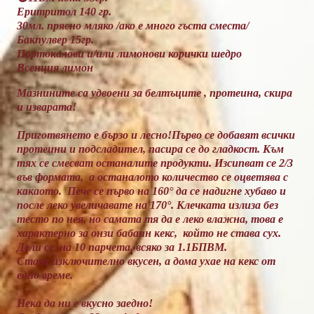
Еритритол 140 гр.
30мл. прясно мляко /ако е много гъста сместа/
Бакпулвер 15гр.
Портокалови и/или лимонови корички шедро
Всенция лимон
Мазнините са удвоени за белтъците , протеина, скира
и изварата!
Приготвянето е бързо и лесно!Първо се добавят всички
протеини и подсладител, пасира се до гладкост. Към
тях се смесват останалите продукти. Изсипват се 2/3
във формата, а останалото количество се оцветява с
какаото. Пече се първо на 160° да се надигне хубаво и
после леко увеличавате на 170°. Клечката излиза без
тесто по нея, но самата тя да е леко влажна, това е
характерно за онзи бабаин кекс, който не става сух.
Дели се на 10 парчета, всяко за 1.1БПВМ.
Става изключително вкусен, а дома ухае на кекс от
едно време.
Нека да ни е вкусно заедно!