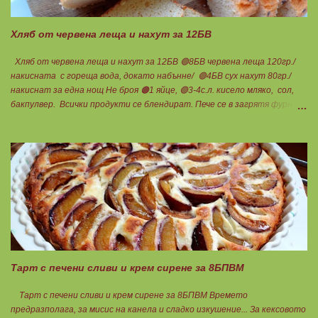
Хляб от червена леща и нахут за 12БВ
Хляб от червена леща и нахут за 12БВ 🟢8БВ червена леща 120гр./
накисната с гореща вода, докато набънне/ 🟢4БВ сух нахут 80гр./
накиснат за една нощ Не броя 🟠1 яйце, 🟢3-4с.л. кисело мляко, сол,
бакпулвер. Всички продукти се блендират. Пече се в загрятя фурна
на 180градуса до готовност. Нарязва се на 12 филийки, всяка за 1БВ.
Нека да ни е вкусно заедно! Люси
Тарт с печени сливи и крем сирене за 8БПВМ
Тарт с печени сливи и крем сирене за 8БПВМ Времето
предразполага, за мисис на канела и сладко изкушение... За кексовото