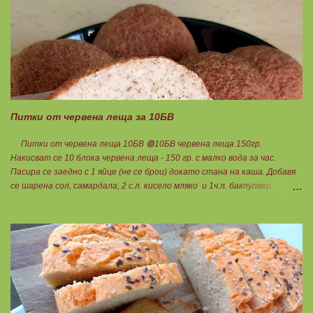
и по този начин се избягват проблемите със алергии, задържане на
вода, подуване на стомаха, диария или друг тип дискомфорт.
Питки от червена леща за 10БВ
Питки от червена леща 10БВ 🟢10БВ червена леща 150гр.
Накисват се 10 блока червена леща - 150 гр. с малко вода за час.
Пасира се заедно с 1 яйце (не се брои) докато стана на каша. Добавя
се шарена сол, самардала, 2 с.л. кисело мляко и 1ч.л. бакпулвер.
Добавям се хуск, докато стане много гъста смес, която може да се
оформя на топчета. Оставя се още малко, да поеме добре хуска и с
влажни ръце се оформят 10 еднакви топчета. Пече се в добре
загрята фурна на 200 градуса за 35-40 мин. Всяка питка е 1 блок
въглехидрат. Нека да ни е вкусно заедно! Споделено от Петя Чанева