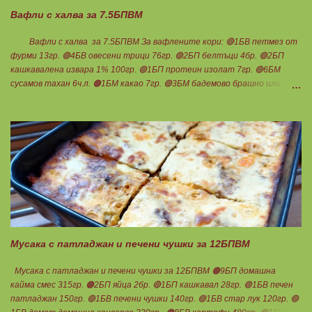
Споделено от Нина Тодорова
Вафли с халва за 7.5БПВМ
Вафли с халва за 7.5БПВМ За вафлените кори: 🔴1БВ петмез от
фурми 13гр. 🟢4БВ овесени трици 76гр. 🟢2БП белтъци 4бр. 🟢2БП
кашкавалена извара 1% 100гр. 🟢1БП протеин изолат 7гр. 🟢6БМ
сусамов тахан 6ч.л. 🟠1БМ какао 7гр. 🟢3БМ бадемово брашно или
смлени бадеми 9гр. Щипка бакпулвер и ванилия. За халвата: 🟢2.5БП
протеин изолат 20гр. 🔴2.5БВ мед 30гр. 🟢5БМ сусамов тахан 5ч.л.
Мазнините са удвоени заради изварата, протеина и белтъците! 👉
Начин на приготвяне на вафлените кори: Всичко се смесва заедно и се
изчаква триците да набъбнат. Сместа става гъста, разпределя се
на две равни части. Пече се в гофретник, на степен 2 - 3- 4 от 5.
Получават се плътни кори, без да лепнат и изварата не се усеща.
Трябва да се изпекат добре. След като се охладят се втвърдяват.
Ако покритието на гофретника е добро, не се притеснявайте да
печете, няма да залепне нищо. 👉Начин на приготвяне на
халвата: Всички продукти се размесват доб...
Мусака с патладжан и печени чушки за 12БПВМ
Мусака с патладжан и печени чушки за 12БПВМ 🟠9БП домашна
кайма смес 315гр. 🟠2БП яйца 2бр. 🔴1БП кашкавал 28гр. 🟢1БВ печен
патладжан 150гр. 🟢1БВ печени чушки 140гр. 🟢1БВ стар лук 120гр. 🟢