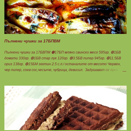
мазнините. Ако не е, броите като нискомаслен продукт. Можете да
си приготвите по- голямо количество и да съхранявате в хладилник
за няколко дни. Част от моята закуска днес, беше това вкусно
кремче... 🟢1БП извара 50гр. 🟢1БВ череши 8бр. 🟠1БМ орех 1бр.
Ванилия Нека да ни е вкусно заедно! Люси
Пълнени чушки за 17БПВМ
Пълнени чушки за 17БВПМ 🟠17БП мляно свинско месо 595гр. 🟢1БВ
домати 330гр. 🟢1БВ стар лук 120гр. 🟢3.5БВ пипер 945гр. 🔴11.5БВ
ориз 138гр. 🟢15БМ зехтин 2.5 с.л./ останалите от месото Червен,
чер пипер, соев сос,чесънче, чубрица, девисил. Задушават се лука и
каймата в мазнината с малко вода. Каймата да стане на трохи и да
остане на мазнина. Добавя се червен пипер, разбърква се и се добавя
чаша вода. Готви се на слаб огън докато изври водата. Овкусява се с
останалите подправки и се пълня пиперките. Подреждат се в тава,
добавят се доматите, вода до средата на чушките и се пече до
готовност. В купичка се разбиват по 3 с.л кисело и прясно мляко,
които се добавят след като се извади гозбата от фурната.
Претегля се общото количество , разделя се на 17 и се определя за
1БПВМ. Предварително трябва да сте определили теглото на
тавата, в която се готвят чушките. Нека да ни е вкусно заедно!