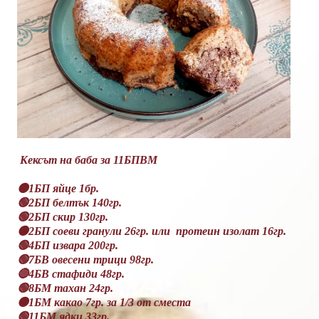
Кексът на баба за 11БПВМ
🟠1БП яйце 1бр.
🟢2БП белтък 140гр.
🟢2БП скир 130гр.
🟠2БП соеви гранули 26гр. или протеин изолат 16гр.
🟢4БП извара 200гр.
🟢7БВ овесени трици 98гр.
🔴4БВ стафиди 48гр.
🟢8БМ тахан 24гр.
🟠1БМ какао 7гр. за 1/3 от сместа
🟢11БМ ядки 33гр.