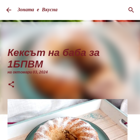
Пропускане към основното съдържание
Зоната е Вкусна
Кексът на баба за
1БПВМ
на
октомври 03, 2024