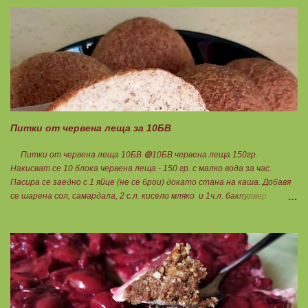
кайма, може изобщо да не добавяте мазнини... Каймата се задушава с
лука и картофите. Всичко останало с3 нарязва и добавя към сместа.
Пече се до готовност. Заливката е от яйца,кашкавал и 150гр. кисело
мляко. Цялото количество можете да разпределите на порции и да
хапвате както предпочитате. Нека да ни е вкусно заедно! Люси
Питки от червена леща за 10БВ
Питки от червена леща 10БВ 🟢10БВ червена леща 150гр.
Накисват се 10 блока червена леща - 150 гр. с малко вода за час.
Пасира се заедно с 1 яйце (не се брои) докато стана на каша. Добавя
се шарена сол, самардала, 2 с.л. кисело мляко и 1ч.л. бакпулвер.
Добавям се хуск, докато стане много гъста смес, която може да се
оформя на топчета. Оставя се още малко, да поеме добре хуска и с
влажни ръце се оформят 10 еднакви топчета. Пече се в добре
загрята фурна на 200 градуса за 35-40 мин. Всяка питка е 1 блок
въглехидрат. Нека да ни е вкусно заедно! Споделено от Петя Чанева