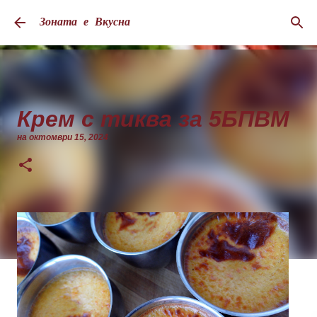
Пропускане към основното съдържание
Зоната е Вкусна
Крем с тиква за 5БПВМ
на
октомври 15, 2024