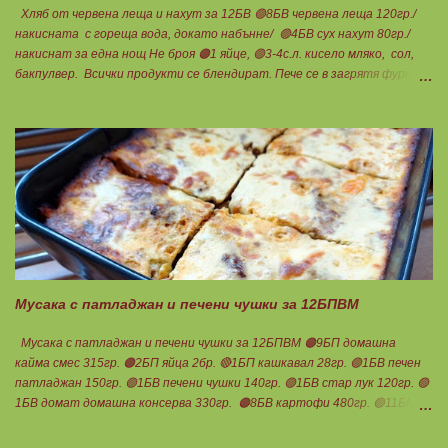
Хляб от червена леща и нахут за 12БВ 🟢8БВ червена леща 120гр./
накисната с гореща вода, докато набънне/ 🟢4БВ сух нахут 80гр./
накиснат за една нощ Не броя 🟠1 яйце, 🟢3-4с.л. кисело мляко, сол,
бакпулвер. Всички продукти се блендират. Пече се в загрятя фурна
на 180градуса до готовност. Нарязва се на 12 филийки, всяка за 1БВ.
Нека да ни е вкусно заедно! Люси
Мусака с патладжан и печени чушки за 12БПВМ
Мусака с патладжан и печени чушки за 12БПВМ 🟠9БП домашна
кайма смес 315гр. 🟠2БП яйца 2бр. 🔴1БП кашкавал 28гр. 🟢1БВ печен
патладжан 150гр. 🟢1БВ печени чушки 140гр. 🟢1БВ стар лук 120гр. 🟢
1БВ домат домашна консерва 330гр. 🟠8БВ картофи 480гр. 🟢11БМ
зехтин почти 3ч.л. 🟢150гр. кисело мляко не се брои Подправки на вкус
Мазнините се намаляват за кашкавала! Ако ползвате много мазна