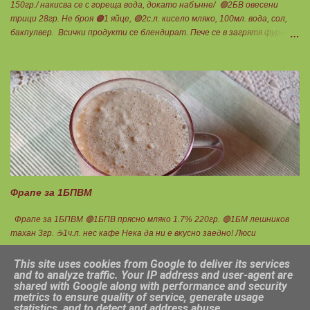
150гр./ накисва се с гореща вода, докато набънне/ 🟢2БВ овесени
трици 28гр. Не броя 🟠1 яйце, 🟢2с.л. кисело мляко, 100мл. вода, сол,
бакпулвер. Всички продукти се блендират. Пече се в загрятя фурна
на 180градуса до готовност. Нарязва се на 12 филийки, всяка за 1БВ.
Нека да ни е вкусно заедно! Люси
Фрапе за 1БПВМ
Фрапе за 1БПВМ 🟢1БПВ прясно мляко 1.7% 220гр. 🟢1БМ лешников
тахан 3гр. ☕1ч.л. нес кафе Нека да ни е вкусно заедно! Люси
This site uses cookies from Google to deliver its services
and to analyze traffic. Your IP address and user-agent are
shared with Google along with performance and security
metrics to ensure quality of service, generate usage
Предоставено от Blogger
statistics, and to detect and address abuse.