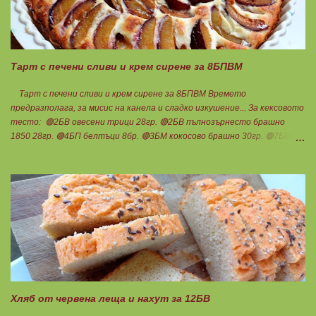
Тарт с печени сливи и крем сирене за 8БПВМ
Тарт с печени сливи и крем сирене за 8БПВМ Времето
предразполага, за мисис на канела и сладко изкушение... За кексовото
тесто: 🟢2БВ овесени трици 28гр. 🔴2БВ пълнозърнесто брашно
1850 28гр. 🟢4БП белтъци 8бр. 🔴3БМ кокосово брашно 30гр. 🟢7БМ
бадемово брашно 21гр. 🟢5БМ сусамов тахан 15гр. Ванилия
Минимално количество стевия бленд. Бакпулвер Всичко се смесва
добре и се оставя на страна да набъбне. За чийз крема: 🟢3БП
обезмаслено крем сирене Кауфланд 200гр. + 1 равна с.л скир 🟠1БП
яйце 1бр. Ванилия Не подслаждам! За отгоре: 🟢4БВ сини сливи
360гр. Канела Мазнините са удвоени за белтъците и крем сиренето!
В голяма силиконова форма за тарт, разпределих така: 🥧1- ви слой
от кексово тесто 🥧2- ри слой чийз крем 🥧3- ти слой нарязани сини
сливи Канелата поръсих след изпичане, за да не е много натрапчива и
в голямо количество. Сладкиша изпекох в загрята фурна на 180
градуса , докато бялата смес стане леко златиста. Внимате...
Хляб от червена леща и нахут за 12БВ