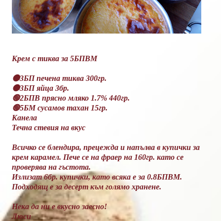
Крем с тиква за 5БПВМ
🟠3БП печена тиква 300гр.
🟠3БП яйца 3бр.
🟢2БПВ прясно мляко 1.7% 440гр.
🟢5БМ сусамов тахан 15гр.
Канела
Течна стевия на вкус
Всичко се блендира, прецежда и напълва в купички за
крем карамел. Пече се на фраер на 160гр. като се
проверява на гъстота.
Излизат 6бр. купички, като всяка е за 0.8БПВМ.
Подходящ е за десерт към голямо хранене.
Нека да ни е вкусно заесно!
Люси