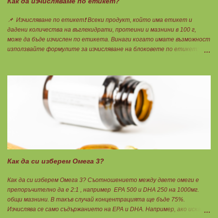
Как да изчисляваме по етикет?
📌 Изчисляване по етикет❗ Всеки продукт, който има етикет и
дадени количества на въглехидрати, протеини и мазнини в 100 г,
може да бъде изчислен по етикета. Винаги когато имате възможност
използвайте формулите за изчисляване на блоковете по етикет:
Протеини: 700 : съдържанието на протеин в 100 г = количеството
протеин за 1 блок. Въглехидрати: 900 : съдържанието на
въглехидрати в 100 г = количеството въглехидрати за 1 блок.
Мазнини: 150 : количеството мазнини в 100 г продукт = мазнините за
1 блок.
Как да си изберем Омега 3?
Как да си изберем Омега 3? Съотношението между двете омеги е
препоръчително да е 2:1 , например ЕРА 500 и DHA 250 на 1000мг.
общи мазнини. В такъв случай концентрацията ще бъде 75%.
Изчислява се само съдържанието на EPA и DHA. Например, ако искате