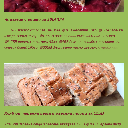
Чийзкейк с вишни за 18БПВМ
Чийзкейк с вишни за 18БПВМ 🟢1БП желатин 10гр. 🟢17БП гладка
извара Лидъл 952гр. 🔴10.5БВ обикновенни бисквити Лидъл 126гр.
🔴3.5БВ петмез от фурми 45гр. 🟢4БВ домашно сладко от вишни със
стевия бленд 165гр. 🟢36БМ фъстъчено масло смесено с малко какао (
така си забърках в буркана ) 108гр. Ванилия 1с.л.стевия бленд в крема
Мазнините са удвоени заради обезмасленото извара!
Бисквитките не го предполагат много, но мигвам...Начуках ги по-
едро и смесих с фъстъченото масло. Получи се доволно количество.
Загладих с чашка във формата. Изварата смесих с петмез от фурми и
супена лъжица стевия бленд. Добавих ванилия и разтопения
предварително на водна баня желатин. Веднага изсипах крема върху
бисквитките и прибрах да стегне. Когато е готово добавям
сладкото... Нека да ни е вкусно заедно! Люси
Хляб от червена леща и овесени трици за 12БВ
Хляб от червена леща и овесени трици за 12БВ 🟢10БВ червена леща