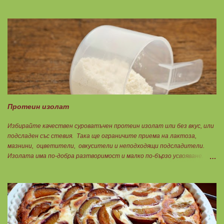
да приемате по 6гр. Омега 3, то с описаната концентрация следва да
вземате по 8бр. капсули. Концентрацията на Омега 3 не трябва да е
по-малко от 60%, което гарантира, че ще приемете по-малко
количество излишни мазнини като други омеги 6 и 9, и разни
наситени мазнини. Трябва да търсите на етикета от какви риби е
маслото. От по-дребни видове преработка е по-щадяща.
Технологията на пречистване и концентрация на рибеното масло до
омега-3 мастни киселини е различна. Крайната форма е или етил-
естерна от молекулярното пречистване, или триглицеридна чрез
обратен процес на реестеризация. Винаги избирайте
триглицеридната форма, защото тя е лесно усвоима естествена
Протеин изолат
форма. И накрая е важно ...
Избирайте качествен суроватъчен протеин изолат или без вкус, или
подсладен със стевия. Така ще ограничите приема на лактоза,
мазнини, оцветители, овкусители и неподходящи подсладители.
Изолата има по-добра разтворимост и малко по-бързо усвояване.
Протеинът изолат съдържа 90% протеин и ниски нива на мазнини.
Подходящ е за хора с лактозна непоносимост. Самата технология на
филтрация при качествените продукти отстранява млечната захар
и по този начин се избягват проблемите със алергии, задържане на
вода, подуване на стомаха, диария или друг тип дискомфорт.