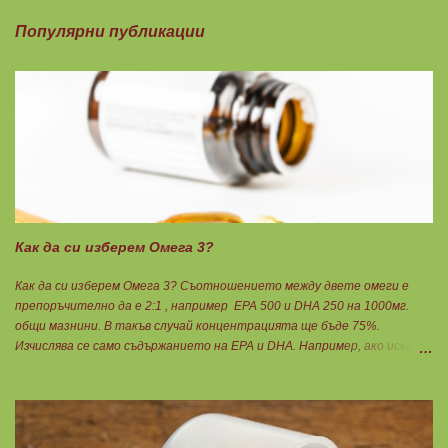
Популярни публикации
Как да си изберем Омега 3?
Как да си изберем Омега 3? Съотношението между двете омеги е
препоръчително да е 2:1 , например ЕРА 500 и DHA 250 на 1000мг.
общи мазнини. В такъв случай концентрацията ще бъде 75%.
Изчислява се само съдържанието на EPA и DHA. Например, ако искате
да приемате по 6гр. Омега 3, то с описаната концентрация следва да
вземате по 8бр. капсули. Концентрацията на Омега 3 не трябва да е
по-малко от 60%, което гарантира, че ще приемете по-малко
количество излишни мазнини като други омеги 6 и 9, и разни
наситени мазнини. Трябва да търсите на етикета от какви риби е