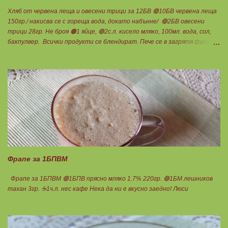
Хляб от червена леща и овесени трици за 12БВ 🟢10БВ червена леща
150гр./ накисва се с гореща вода, докато набънне/ 🟢2БВ овесени
трици 28гр. Не броя 🟠1 яйце, 🟢2с.л. кисело мляко, 100мл. вода, сол,
бакпулвер. Всички продукти се блендират. Пече се в загрятя фурна
на 180градуса до готовност. Нарязва се на 12 филийки, всяка за 1БВ.
Нека да ни е вкусно заедно! Люси
Фрапе за 1БПВМ
Фрапе за 1БПВМ 🟢1БПВ прясно мляко 1.7% 220гр. 🟢1БМ лешников
тахан 3гр. ☕1ч.л. нес кафе Нека да ни е вкусно заедно! Люси