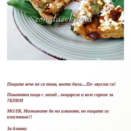
Пиците вече не са това, което бяха....По- вкусни са!
Пикантна пица с лапад , моцарела и козе сирене за
7БПВМ
МОЛЯ, Мазнините да ни извинят, но пицата ги
изискваше!
!
За блата: