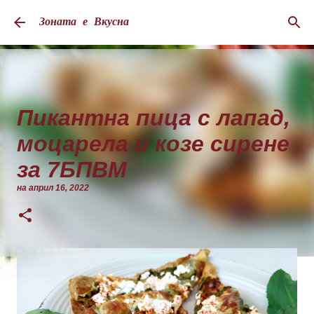
Пропускане към основното съдържание
Зоната е Вкусна
Пикантна пица с лапад,
моцарела и козе сирене
за 7БПВМ
на
април 16, 2022