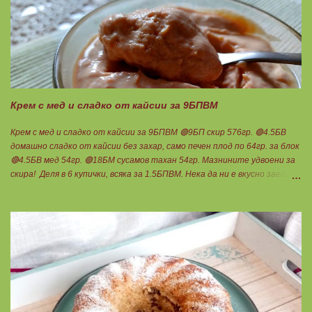
Крем с мед и сладко от кайсии за 9БПВМ
Крем с мед и сладко от кайсии за 9БПВМ 🟢9БП скир 576гр. 🟢4.5БВ
домашно сладко от кайсии без захар, само печен плод по 64гр. за блок
🔴4.5БВ мед 54гр. 🟢18БМ сусамов тахан 54гр. Мазнините удвоени за
скира! Деля в 6 купички, всяка за 1.5БПВМ. Нека да ни е вкусно заедно!
Люси