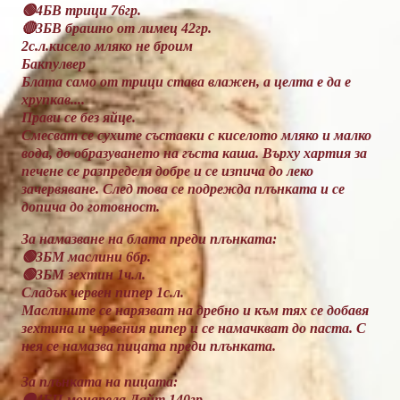
🟢4БВ трици 76гр.
🔴3БВ брашно от лимец 42гр.
2с.л.кисело мляко не броим
Бакпулвер
Блата само от трици става влажен, а целта е да е
хрупкав....
Прави се без яйце.
Смесват се сухите съставки с киселото мляко и малко
вода, до образуването на гъста каша. Върху хартия за
печене се разпределя добре и се изпича до леко
зачервяване. След това се подрежда плънката и се
допича до готовност.
За намазване на блата преди плънката:
🟢3БМ маслини 6бр.
🟢3БМ зехтин 1ч.л.
Сладък червен пипер 1с.л.
Маслините се нарязват на дребно и към тях се добавя
зехтина и червения пипер и се намачкват до паста. С
нея се намазва пицата преди плънката.
За плънката на пицата:
🟠4БП моцарела Лайт 140гр.