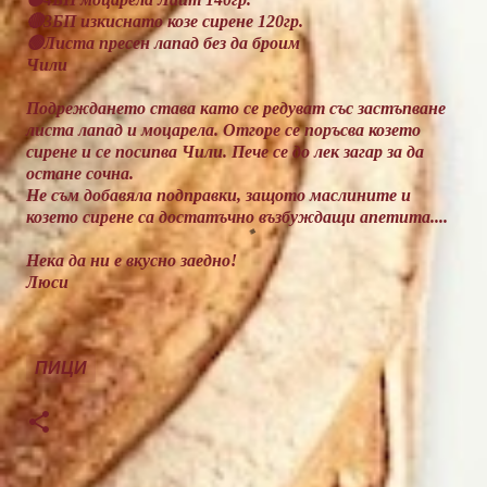
🔴3БП изкиснато козе сирене 120гр.
🟢Листа пресен лапад без да броим
Чили
Подреждането става като се редуват със застъпване
листа лапад и моцарела. Отгоре се поръсва козето
сирене и се посипва Чили.
Пече се до лек загар за да
остане сочна.
Не съм добавяла подправки, защото маслините и
козето сирене са достатъчно възбуждащи апетита....
Нека да ни е вкусно заедно!
Люси
ПИЦИ