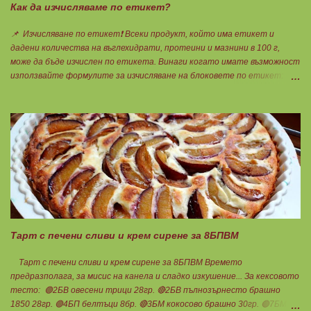
Как да изчисляваме по етикет?
📌 Изчисляване по етикет❗ Всеки продукт, който има етикет и
дадени количества на въглехидрати, протеини и мазнини в 100 г,
може да бъде изчислен по етикета. Винаги когато имате възможност
използвайте формулите за изчисляване на блоковете по етикет:
Протеини: 700 : съдържанието на протеин в 100 г = количеството
протеин за 1 блок. Въглехидрати: 900 : съдържанието на
въглехидрати в 100 г = количеството въглехидрати за 1 блок.
Мазнини: 150 : количеството мазнини в 100 г продукт = мазнините за
1 блок.
Тарт с печени сливи и крем сирене за 8БПВМ
Тарт с печени сливи и крем сирене за 8БПВМ Времето
предразполага, за мисис на канела и сладко изкушение... За кексовото
тесто: 🟢2БВ овесени трици 28гр. 🔴2БВ пълнозърнесто брашно
1850 28гр. 🟢4БП белтъци 8бр. 🔴3БМ кокосово брашно 30гр. 🟢7БМ