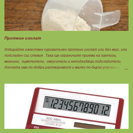
маслото. От по-дребни видове преработка е по-щадяща.
Технологията на пречистване и концентрация на рибеното масло до
омега-3 мастни киселини е различна. Крайната форма е или етил-
естерна от молекулярното пречистване, или триглицеридна чрез
обратен процес на реестеризация. Винаги избирайте
триглицеридната форма, защото тя е лесно усвоима естествена
Протеин изолат
форма. И накрая е важно ...
Избирайте качествен суроватъчен протеин изолат или без вкус, или
подсладен със стевия. Така ще ограничите приема на лактоза,
мазнини, оцветители, овкусители и неподходящи подсладители.
Изолата има по-добра разтворимост и малко по-бързо усвояване.
Протеинът изолат съдържа 90% протеин и ниски нива на мазнини.
Подходящ е за хора с лактозна непоносимост. Самата технология на
филтрация при качествените продукти отстранява млечната захар
и по този начин се избягват проблемите със алергии, задържане на
вода, подуване на стомаха, диария или друг тип дискомфорт.