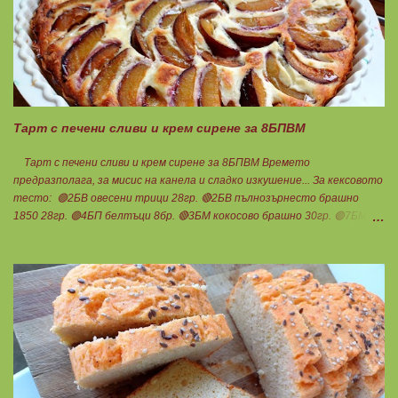
въглехидрат. Нека да ни е вкусно заедно! Споделено от Петя Чанева
Тарт с печени сливи и крем сирене за 8БПВМ
Тарт с печени сливи и крем сирене за 8БПВМ Времето
предразполага, за мисис на канела и сладко изкушение... За кексовото
тесто: 🟢2БВ овесени трици 28гр. 🔴2БВ пълнозърнесто брашно
1850 28гр. 🟢4БП белтъци 8бр. 🔴3БМ кокосово брашно 30гр. 🟢7БМ
бадемово брашно 21гр. 🟢5БМ сусамов тахан 15гр. Ванилия
Минимално количество стевия бленд. Бакпулвер Всичко се смесва
добре и се оставя на страна да набъбне. За чийз крема: 🟢3БП
обезмаслено крем сирене Кауфланд 200гр. + 1 равна с.л скир 🟠1БП
яйце 1бр. Ванилия Не подслаждам! За отгоре: 🟢4БВ сини сливи
360гр. Канела Мазнините са удвоени за белтъците и крем сиренето!
В голяма силиконова форма за тарт, разпределих така: 🥧1- ви слой
от кексово тесто 🥧2- ри слой чийз крем 🥧3- ти слой нарязани сини
сливи Канелата поръсих след изпичане, за да не е много натрапчива и
в голямо количество. Сладкиша изпекох в загрята фурна на 180