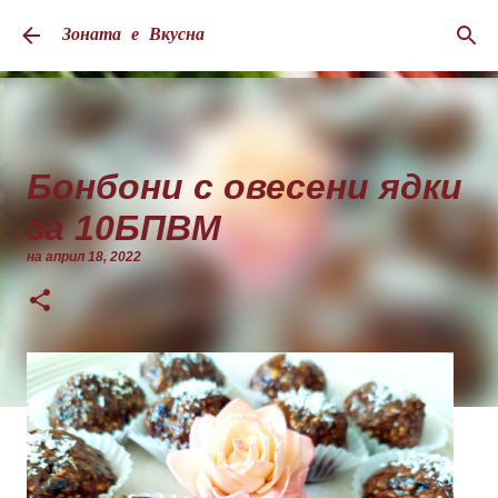
Пропускане към основното съдържание
Зоната е Вкусна
Бонбони с овесени ядки
за 10БПВМ
на
април 18, 2022