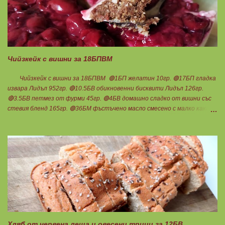
зачервяване. Още топъл се намазва с тахан и се поръсва с ядки.
Нарязва се на 6 равни части, всяка за 1БПВМ. Чудесна следобедна
закуска с чаша мляко ... Нека да ни е вкусно заедно! Люси
Чийзкейк с вишни за 18БПВМ
Чийзкейк с вишни за 18БПВМ 🟢1БП желатин 10гр. 🟢17БП гладка
извара Лидъл 952гр. 🔴10.5БВ обикновенни бисквити Лидъл 126гр.
🔴3.5БВ петмез от фурми 45гр. 🟢4БВ домашно сладко от вишни със
стевия бленд 165гр. 🟢36БМ фъстъчено масло смесено с малко какао (
така си забърках в буркана ) 108гр. Ванилия 1с.л.стевия бленд в крема
Мазнините са удвоени заради обезмасленото извара!
Бисквитките не го предполагат много, но мигвам...Начуках ги по-
едро и смесих с фъстъченото масло. Получи се доволно количество.
Загладих с чашка във формата. Изварата смесих с петмез от фурми и
супена лъжица стевия бленд. Добавих ванилия и разтопения
предварително на водна баня желатин. Веднага изсипах крема върху
бисквитките и прибрах да стегне. Когато е готово добавям
сладкото... Нека да ни е вкусно заедно! Люси
Хляб от червена леща и овесени трици за 12БВ