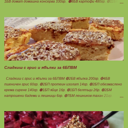
1БВ домат домашна консерва 330гр. 🟠8БВ картофи 480гр. 🟢11БМ
зехтин почти 3ч.л. 🟢150гр. кисело мляко не се брои Подправки на вкус
Мазнините се намаляват за кашкавала! Ако ползвате много мазна
кайма, може изобщо да не добавяте мазнини... Каймата се задушава с
лука и картофите. Всичко останало с3 нарязва и добавя към сместа.
Пече се до готовност. Заливката е от яйца,кашкавал и 150гр. кисело
мляко. Цялото количество можете да разпределите на порции и да
хапвате както предпочитате. Нека да ни е вкусно заедно! Люси
Сладкиш с грис и ябълки за 6БПВМ
Сладкиш с грис и ябълки за 6БПВМ 🟢2БВ ябълка 200гр. 🔴4БВ
пшеничен грис 60гр. 🟢2БП протеин изолат 14гр. 🟢2БП обезмаслено
крема сирене 140гр. 🟠1БП яйце 1бр. 🟢1БП белтъци 2бр. 🟢2БМ
натрошени бадеми и лешници 6гр. 🟢7БМ лешников тахан 21гр.
Ванилия Бакпулвер Мазнините са удвоени заради крема сиренето,
протеина и белтъците! Ябълките се настъргват. Добавят се към
добре разбитите яйца. Към тях се добавят и останалите продукти
без тахана и ядките. Ако не разполагате с крема сирене, може да
замените със скир. 2БП 128гр. Пече се в загрята фурна до