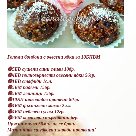
Големи бонбони с овесени ядки за 10БПВМ
🔴5БВ сушени сини сливи 10бр.
🔴4БВ пълнозърнести овесени ядки 56гр.
🔴1БВ стафиди 1с.л.
🟢5БМ бадеми 15бр.
🟢5БМ лешници 15бр.
🟢10БП шоколадов протеин 80гр.
🟢4БМ фъстъчено масло 2ч.л.
🟢4БМ небелен сусам 12гр.
🔴2БМ кокосови стърготини 6гр.
Прясно мляко 50мл. не се брои.
Мазнините са удвоени заради протеина!