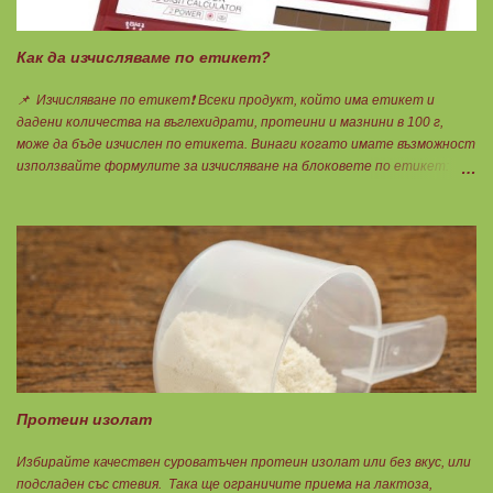
естерна от молекулярното пречистване, или триглицеридна чрез
обратен процес на реестеризация. Винаги избирайте
триглицеридната форма, защото тя е лесно усвоима естествена
Как да изчисляваме по етикет?
форма. И накрая е важно ...
📌 Изчисляване по етикет❗ Всеки продукт, който има етикет и
дадени количества на въглехидрати, протеини и мазнини в 100 г,
може да бъде изчислен по етикета. Винаги когато имате възможност
използвайте формулите за изчисляване на блоковете по етикет:
Протеини: 700 : съдържанието на протеин в 100 г = количеството
протеин за 1 блок. Въглехидрати: 900 : съдържанието на
въглехидрати в 100 г = количеството въглехидрати за 1 блок.
Мазнини: 150 : количеството мазнини в 100 г продукт = мазнините за
1 блок.
Протеин изолат
Избирайте качествен суроватъчен протеин изолат или без вкус, или
подсладен със стевия. Така ще ограничите приема на лактоза,