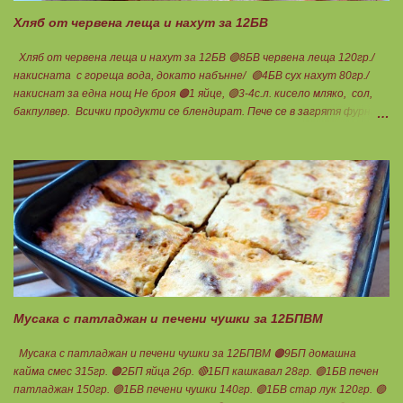
градуса , докато бялата смес стане леко златиста. Внимате...
Хляб от червена леща и нахут за 12БВ
Хляб от червена леща и нахут за 12БВ 🟢8БВ червена леща 120гр./
накисната с гореща вода, докато набънне/ 🟢4БВ сух нахут 80гр./
накиснат за една нощ Не броя 🟠1 яйце, 🟢3-4с.л. кисело мляко, сол,
бакпулвер. Всички продукти се блендират. Пече се в загрятя фурна
на 180градуса до готовност. Нарязва се на 12 филийки, всяка за 1БВ.
Нека да ни е вкусно заедно! Люси
Мусака с патладжан и печени чушки за 12БПВМ
Мусака с патладжан и печени чушки за 12БПВМ 🟠9БП домашна
кайма смес 315гр. 🟠2БП яйца 2бр. 🔴1БП кашкавал 28гр. 🟢1БВ печен
патладжан 150гр. 🟢1БВ печени чушки 140гр. 🟢1БВ стар лук 120гр. 🟢