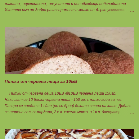
мазнини, оцветители, овкусители и неподходящи подсладители.
Изолата има по-добра разтворимост и малко по-бързо усвояване.
Протеинът изолат съдържа 90% протеин и ниски нива на мазнини.
Подходящ е за хора с лактозна непоносимост. Самата технология на
филтрация при качествените продукти отстранява млечната захар
и по този начин се избягват проблемите със алергии, задържане на
вода, подуване на стомаха, диария или друг тип дискомфорт.
Питки от червена леща за 10БВ
Питки от червена леща 10БВ 🟢10БВ червена леща 150гр.
Накисват се 10 блока червена леща - 150 гр. с малко вода за час.
Пасира се заедно с 1 яйце (не се брои) докато стана на каша. Добавя
се шарена сол, самардала, 2 с.л. кисело мляко и 1ч.л. бакпулвер.
Добавям се хуск, докато стане много гъста смес, която може да се
оформя на топчета. Оставя се още малко, да поеме добре хуска и с
влажни ръце се оформят 10 еднакви топчета. Пече се в добре
загрята фурна на 200 градуса за 35-40 мин. Всяка питка е 1 блок