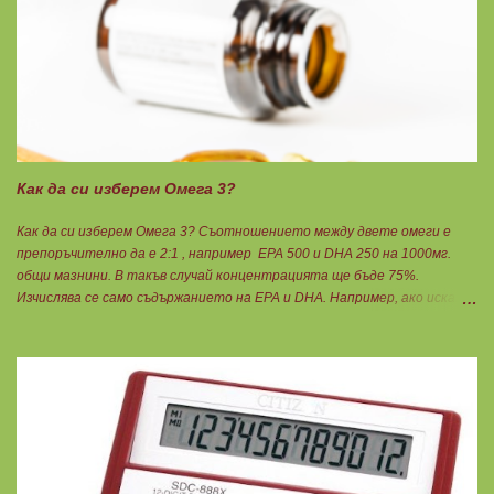
Как да си изберем Омега 3?
Как да си изберем Омега 3? Съотношението между двете омеги е
препоръчително да е 2:1 , например ЕРА 500 и DHA 250 на 1000мг.
общи мазнини. В такъв случай концентрацията ще бъде 75%.
Изчислява се само съдържанието на EPA и DHA. Например, ако искате
да приемате по 6гр. Омега 3, то с описаната концентрация следва да
вземате по 8бр. капсули. Концентрацията на Омега 3 не трябва да е
по-малко от 60%, което гарантира, че ще приемете по-малко
количество излишни мазнини като други омеги 6 и 9, и разни
наситени мазнини. Трябва да търсите на етикета от какви риби е
маслото. От по-дребни видове преработка е по-щадяща.
Технологията на пречистване и концентрация на рибеното масло до
омега-3 мастни киселини е различна. Крайната форма е или етил-