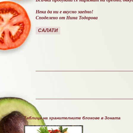
Нека да ни е вкусно заедно!
Споделено от Нина Тодорова
САЛАТИ
К
о
м
е
н
т
а
Таблица на хранителните блокове в Зоната
р
и