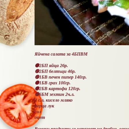
Яйчена салата за 4БПВМ
🟠2БП яйца 2бр.
🟢2БП белтъци 4бр.
🟢1БВ печен пипер 140гр.
🟠1БВ грах 100гр.
🟠2БВ картофи 120гр.
🟢6БМ зехтин 2ч.л.
3 с.л. кисело мляко
перца лук
сол
оцет
Всички продукти се нарязват на дребно, овкуся