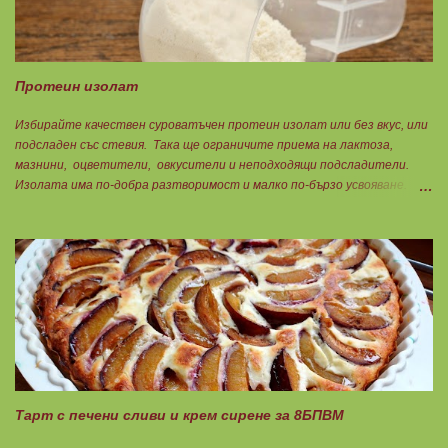
Протеин изолат
Избирайте качествен суроватъчен протеин изолат или без вкус, или
подсладен със стевия. Така ще ограничите приема на лактоза,
мазнини, оцветители, овкусители и неподходящи подсладители.
Изолата има по-добра разтворимост и малко по-бързо усвояване.
Протеинът изолат съдържа 90% протеин и ниски нива на мазнини.
Подходящ е за хора с лактозна непоносимост. Самата технология на
филтрация при качествените продукти отстранява млечната захар
и по този начин се избягват проблемите със алергии, задържане на
вода, подуване на стомаха, диария или друг тип дискомфорт.
Тарт с печени сливи и крем сирене за 8БПВМ