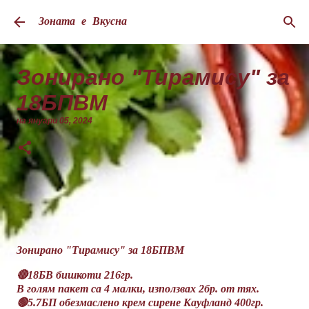
Пропускане към основното съдържание
Зоната е Вкусна
Зонирано "Тирамису" за
18БПВМ
на
януари 05, 2024
Зонирано "Тирамису" за 18БПВМ
🔴18БВ бишкоти 216гр.
В голям пакет са 4 малки, използвах 2бр. от тях.
🟢5.7БП обезмаслено крем сирене Кауфланд 400гр.