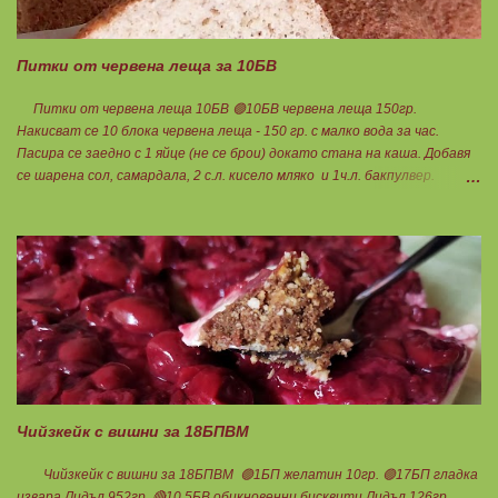
Питки от червена леща за 10БВ
Питки от червена леща 10БВ 🟢10БВ червена леща 150гр.
Накисват се 10 блока червена леща - 150 гр. с малко вода за час.
Пасира се заедно с 1 яйце (не се брои) докато стана на каша. Добавя
се шарена сол, самардала, 2 с.л. кисело мляко и 1ч.л. бакпулвер.
Добавям се хуск, докато стане много гъста смес, която може да се
оформя на топчета. Оставя се още малко, да поеме добре хуска и с
влажни ръце се оформят 10 еднакви топчета. Пече се в добре
загрята фурна на 200 градуса за 35-40 мин. Всяка питка е 1 блок
въглехидрат. Нека да ни е вкусно заедно! Споделено от Петя Чанева
Чийзкейк с вишни за 18БПВМ
Чийзкейк с вишни за 18БПВМ 🟢1БП желатин 10гр. 🟢17БП гладка
извара Лидъл 952гр. 🔴10.5БВ обикновенни бисквити Лидъл 126гр.