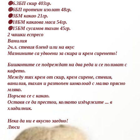
🟢6.3БП скир 403гр.
🟢6БП протеин изолат 48гр.
🟠3БМ какао 21гр.
🟠18БМ какаова маса 54гр.
🟢15БМ сусамов тахан 45гр.
2 чашки еспресо
Ванилия
2ч.л. стевия бленд или на вкус
Мазнините са удвоени за скира и крем сиренето!
Бишкотите се подреждат на два реда и се поливат с
кафето.
Между тях крем от скир, крем сирене, стевия,
ванилия, тахан и разтопен шоколоад с малко прясно
мляко.
Поръсва се с какао.
Оставя се да престои, колкото издържите ... в
хладилник.
Нека да ни е вкусно заедно!
Люси