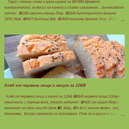
Тарт с печени сливи и крем сирене за 8БПВМ Времето
предразполага, за мисис на канела и сладко изкушение... За кексовото
тесто: 🟢2БВ овесени трици 28гр. 🔴2БВ пълнозърнесто брашно
1850 28гр. 🟢4БП белтъци 8бр. 🔴3БМ кокосово брашно 30гр. 🟢7БМ
бадемово брашно 21гр. 🟢5БМ сусамов тахан 15гр. Ванилия
Минимално количество стевия бленд. Бакпулвер Всичко се смесва
добре и се оставя на страна да набъбне. За чийз крема: 🟢3БП
обезмаслено крем сирене Кауфланд 200гр. + 1 равна с.л скир 🟠1БП
яйце 1бр. Ванилия Не подслаждам! За отгоре: 🟢4БВ сини сливи
360гр. Канела Мазнините са удвоени за белтъците и крем сиренето!
В голяма силиконова форма за тарт, разпределих така: 🥧1- ви слой
от кексово тесто 🥧2- ри слой чийз крем 🥧3- ти слой нарязани сини
сливи Канелата поръсих след изпичане, за да не е много натрапчива и
в голямо количество. Сладкиша изпекох в загрята фурна на 180
градуса , докато бялата смес стане леко златиста. Внимате...
Хляб от червена леща и нахут за 12БВ
Хляб от червена леща и нахут за 12БВ 🟢8БВ червена леща 120гр./
накисната с гореща вода, докато набънне/ 🟢4БВ сух нахут 80гр./
накиснат за една нощ Не броя 🟠1 яйце, 🟢3-4с.л. кисело мляко, сол,
бакпулвер. Всички продукти се блендират. Пече се в загрятя фурна
на 180градуса до готовност. Нарязва се на 12 филийки, всяка за 1БВ.
Нека да ни е вкусно заедно! Люси