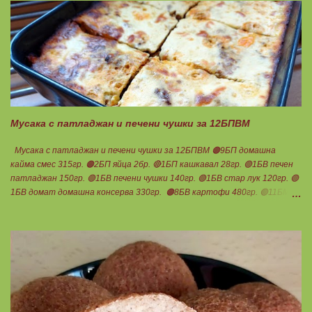
Мусака с патладжан и печени чушки за 12БПВМ
Мусака с патладжан и печени чушки за 12БПВМ 🟠9БП домашна
кайма смес 315гр. 🟠2БП яйца 2бр. 🔴1БП кашкавал 28гр. 🟢1БВ печен
патладжан 150гр. 🟢1БВ печени чушки 140гр. 🟢1БВ стар лук 120гр. 🟢
1БВ домат домашна консерва 330гр. 🟠8БВ картофи 480гр. 🟢11БМ
зехтин почти 3ч.л. 🟢150гр. кисело мляко не се брои Подправки на вкус
Мазнините се намаляват за кашкавала! Ако ползвате много мазна
кайма, може изобщо да не добавяте мазнини... Каймата се задушава с
лука и картофите. Всичко останало с3 нарязва и добавя към сместа.
Пече се до готовност. Заливката е от яйца,кашкавал и 150гр. кисело
мляко. Цялото количество можете да разпределите на порции и да
хапвате както предпочитате. Нека да ни е вкусно заедно! Люси