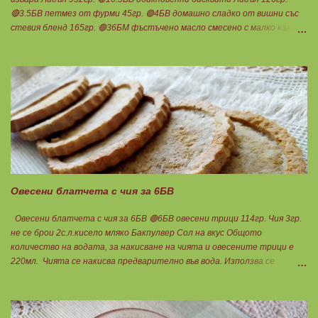
🔴3.5БВ петмез от фурми 45гр. 🟢4БВ домашно сладко от вишни със
стевия бленд 165гр. 🟢36БМ фъстъчено масло смесено с малко какао (
така си забърках в буркана ) 108гр. Ванилия 1с.л.стевия бленд в крема
Мазнините са удвоени заради обезмасленото извара!
Бисквитките не го предполагат много, но мигвам...Начуках ги по-
едро и смесих с фъстъченото масло. Получи се доволно количество.
Загладих с чашка във формата. Изварата смесих с петмез от фурми и
супена лъжица стевия бленд. Добавих ванилия и разтопения
предварително на водна баня желатин. Веднага изсипах крема върху
бисквитките и прибрах да стегне. Когато е готово добавям
сладкото... Нека да ни е вкусно заедно! Люси
Овесени блатчета с чия за 6БВ
Овесени блатчета с чия за 6БВ 🟢6БВ овесени трици 114гр. Чия 3гр.
не се брои 2с.л.кисело мляко Бакпулвер Сол на вкус Общото
количество на водата, за накисване на чията и овесените трици е
220мл. Чията се накисва предварително във вода. Използва се
вместо белтък. Всички продукти се смесват добре. Добавя се вода и
се изчаква триците да набъбнат. Сместа трябва да е толкова рядка,
че да се разпредели лесно по формичките, 6 на брой. Пече се в