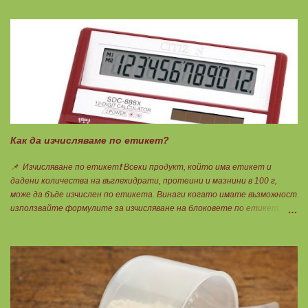
вземате по 8бр. капсули. Концентрацията на Омега 3 не трябва да е
по-малко от 60%, което гарантира, че ще приемете по-малко
количество излишни мазнини като други омеги 6 и 9, и разни
наситени мазнини. Трябва да търсите на етикета от какви риби е
маслото. От по-дребни видове преработка е по-щадяща.
Технологията на пречистване и концентрация на рибеното масло до
омега-3 мастни киселини е различна. Крайната форма е или етил-
естерна от молекулярното пречистване, или триглицеридна чрез
обратен процес на реестеризация. Винаги избирайте
триглицеридната форма, защото тя е лесно усвоима естествена
Как да изчисляваме по етикет?
форма. И накрая е важно ...
📌 Изчисляване по етикет❗ Всеки продукт, който има етикет и
дадени количества на въглехидрати, протеини и мазнини в 100 г,
може да бъде изчислен по етикета. Винаги когато имате възможност
използвайте формулите за изчисляване на блоковете по етикет:
Протеини: 700 : съдържанието на протеин в 100 г = количеството
протеин за 1 блок. Въглехидрати: 900 : съдържанието на
въглехидрати в 100 г = количеството въглехидрати за 1 блок.
Мазнини: 150 : количеството мазнини в 100 г продукт = мазнините за
1 блок.