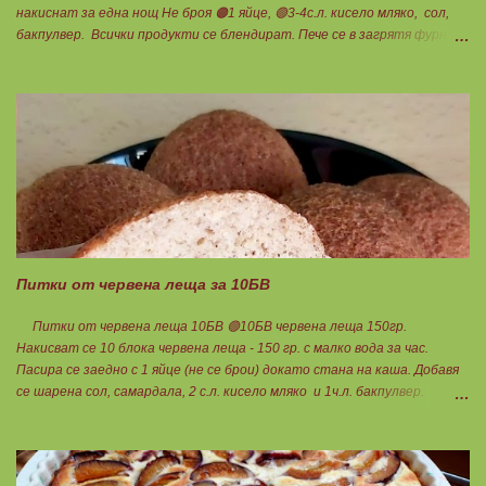
накиснат за една нощ Не броя 🟠1 яйце, 🟢3-4с.л. кисело мляко, сол,
бакпулвер. Всички продукти се блендират. Пече се в загрятя фурна
на 180градуса до готовност. Нарязва се на 12 филийки, всяка за 1БВ.
Нека да ни е вкусно заедно! Люси
Питки от червена леща за 10БВ
Питки от червена леща 10БВ 🟢10БВ червена леща 150гр.
Накисват се 10 блока червена леща - 150 гр. с малко вода за час.
Пасира се заедно с 1 яйце (не се брои) докато стана на каша. Добавя
се шарена сол, самардала, 2 с.л. кисело мляко и 1ч.л. бакпулвер.
Добавям се хуск, докато стане много гъста смес, която може да се
оформя на топчета. Оставя се още малко, да поеме добре хуска и с
влажни ръце се оформят 10 еднакви топчета. Пече се в добре
загрята фурна на 200 градуса за 35-40 мин. Всяка питка е 1 блок