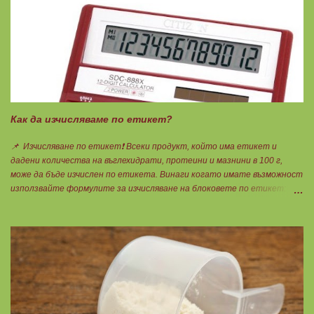
Как да изчисляваме по етикет?
📌 Изчисляване по етикет❗ Всеки продукт, който има етикет и
дадени количества на въглехидрати, протеини и мазнини в 100 г,
може да бъде изчислен по етикета. Винаги когато имате възможност
използвайте формулите за изчисляване на блоковете по етикет:
Протеини: 700 : съдържанието на протеин в 100 г = количеството
протеин за 1 блок. Въглехидрати: 900 : съдържанието на
въглехидрати в 100 г = количеството въглехидрати за 1 блок.
Мазнини: 150 : количеството мазнини в 100 г продукт = мазнините за
1 блок.