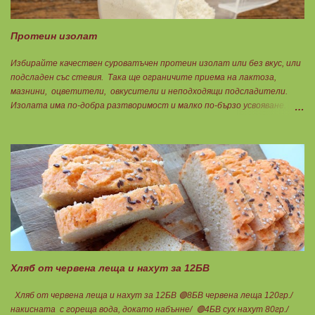
Протеин изолат
Избирайте качествен суроватъчен протеин изолат или без вкус, или
подсладен със стевия. Така ще ограничите приема на лактоза,
мазнини, оцветители, овкусители и неподходящи подсладители.
Изолата има по-добра разтворимост и малко по-бързо усвояване.
Протеинът изолат съдържа 90% протеин и ниски нива на мазнини.
Подходящ е за хора с лактозна непоносимост. Самата технология на
филтрация при качествените продукти отстранява млечната захар
и по този начин се избягват проблемите със алергии, задържане на
вода, подуване на стомаха, диария или друг тип дискомфорт.
Хляб от червена леща и нахут за 12БВ
Хляб от червена леща и нахут за 12БВ 🟢8БВ червена леща 120гр./
накисната с гореща вода, докато набънне/ 🟢4БВ сух нахут 80гр./