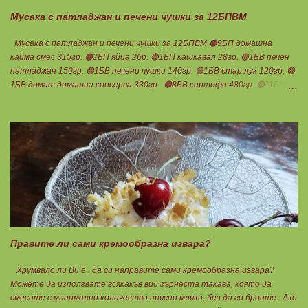
градуса , докато бялата смес стане леко златиста. Внимате...
Мусака с патладжан и печени чушки за 12БПВМ
Мусака с патладжан и печени чушки за 12БПВМ 🟠9БП домашна
кайма смес 315гр. 🟠2БП яйца 2бр. 🔴1БП кашкавал 28гр. 🟢1БВ печен
патладжан 150гр. 🟢1БВ печени чушки 140гр. 🟢1БВ стар лук 120гр. 🟢
1БВ домат домашна консерва 330гр. 🟠8БВ картофи 480гр. 🟢11БМ
зехтин почти 3ч.л. 🟢150гр. кисело мляко не се брои Подправки на вкус
Мазнините се намаляват за кашкавала! Ако ползвате много мазна
кайма, може изобщо да не добавяте мазнини... Каймата се задушава с
лука и картофите. Всичко останало с3 нарязва и добавя към сместа.
Пече се до готовност. Заливката е от яйца,кашкавал и 150гр. кисело
мляко. Цялото количество можете да разпределите на порции и да
хапвате както предпочитате. Нека да ни е вкусно заедно! Люси
Правите ли сами кремообразна извара?
Хрумвало ли Ви е , да си направите сами кремообразна извара?
Можете да използвате всякакъв вид зърнеста такава, която да
смесите с минимално количество прясно мляко, без да го броите. Ако