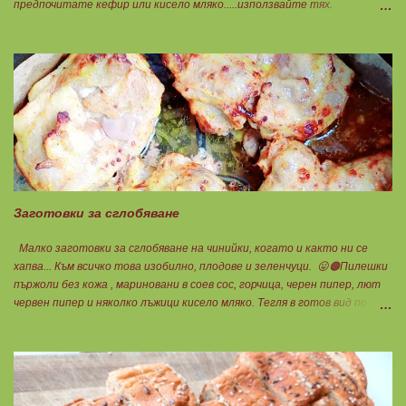
предпочитате кефир или кисело мляко.....използвайте тях.
Намачквате добре с вилица , или пасирате до абсолютно гладък крем
с пасатор. Уверявам Ви, че става невероятно вкусно и приятно за
приготвяне на всякакви плодови кремчета, крем за торти, за всякакви
разядки и салати... Ако изварата е обезмаслена можете да удвоявате
мазнините. Ако не е, броите като нискомаслен продукт. Можете да
си приготвите по- голямо количество и да съхранявате в хладилник
за няколко дни. Част от моята закуска днес, беше това вкусно
кремче... 🟢1БП извара 50гр. 🟢1БВ череши 8бр. 🟠1БМ орех 1бр.
Ванилия Нека да ни е вкусно заедно! Люси
Заготовки за сглобяване
Малко заготовки за сглобяване на чинийки, когато и както ни се
хапва... Към всичко това изобилно, плодове и зеленчуци. 😛🟠Пилешки
пържоли без кожа , мариновани в соев сос, горчица, черен пипер, лют
червен пипер и няколко лъжици кисело мляко. Тегля в готов вид по
25гр.за 1БП. 😛Крем супа от тиквички за 4БВ 🟢3БВ тиквичка 1080гр.
🟢1БВ стар лук 120гр. Копър и сол на вкус. Всичко се сварява за
секунди под налягане със съвсем малко вода, пасира се и готово.
Обичам я студена, като всеки път ще си съчетавам различно, затова
в нея няма нито мазнина, нито протеин. Обичам свободата на избор...