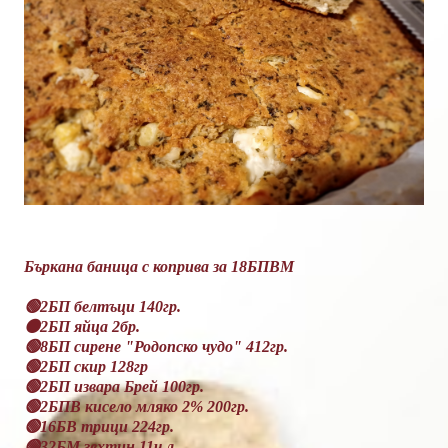
Бъркана баница с коприва за 18БПВМ
🟢2БП белтъци 140гр.
🟠2БП яйца 2бр.
🟢8БП сирене "Родопско чудо" 412гр.
🟢2БП скир 128гр
🟢2БП извара Брей 100гр.
🟢2БПВ кисело мляко 2% 200гр.
🟢16БВ трици 224гр.
🟢32БМ зехтин 11ч.л.