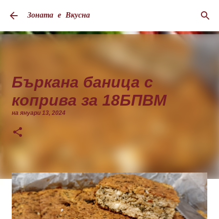
Пропускане към основното съдържание
Зоната е Вкусна
Бъркана баница с
коприва за 18БПВМ
на
януари 13, 2024