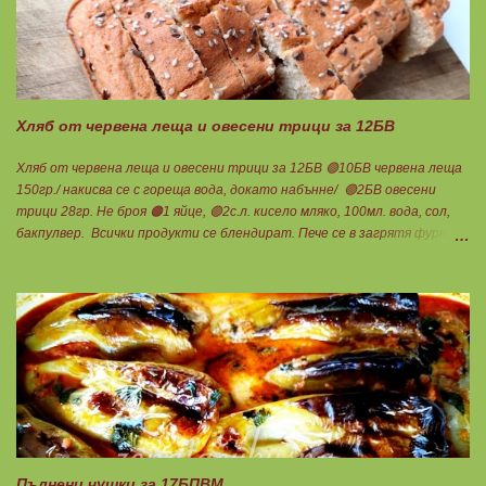
Деля на 4 порции по 1БВ. 😛" Панирани чушки" за 3БП 4БВ 6БМ 🟢2БВ
печени чушки 340гр./ 6бр. 🔴2БВ брашно 28гр. 🟢2БП извара Брей
100гр. 🟠1БП яйце 1бр. 🟢8БМ зехтин почти 3ч.л. Мазнините удвоени
за изварата! Изпечените чушки се напълват с малко количество
извара, овкусена с копър и чесън. Ако обичате повече, може да
добавите още 1БП от нея и да изравните блоковет...
Хляб от червена леща и овесени трици за 12БВ
Хляб от червена леща и овесени трици за 12БВ 🟢10БВ червена леща
150гр./ накисва се с гореща вода, докато набънне/ 🟢2БВ овесени
трици 28гр. Не броя 🟠1 яйце, 🟢2с.л. кисело мляко, 100мл. вода, сол,
бакпулвер. Всички продукти се блендират. Пече се в загрятя фурна
на 180градуса до готовност. Нарязва се на 12 филийки, всяка за 1БВ.
Нека да ни е вкусно заедно! Люси
Пълнени чушки за 17БПВМ