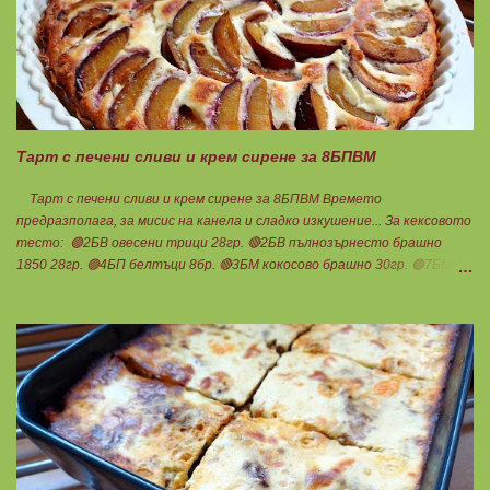
въглехидрат. Нека да ни е вкусно заедно! Споделено от Петя Чанева
Тарт с печени сливи и крем сирене за 8БПВМ
Тарт с печени сливи и крем сирене за 8БПВМ Времето
предразполага, за мисис на канела и сладко изкушение... За кексовото
тесто: 🟢2БВ овесени трици 28гр. 🔴2БВ пълнозърнесто брашно
1850 28гр. 🟢4БП белтъци 8бр. 🔴3БМ кокосово брашно 30гр. 🟢7БМ
бадемово брашно 21гр. 🟢5БМ сусамов тахан 15гр. Ванилия
Минимално количество стевия бленд. Бакпулвер Всичко се смесва
добре и се оставя на страна да набъбне. За чийз крема: 🟢3БП
обезмаслено крем сирене Кауфланд 200гр. + 1 равна с.л скир 🟠1БП
яйце 1бр. Ванилия Не подслаждам! За отгоре: 🟢4БВ сини сливи
360гр. Канела Мазнините са удвоени за белтъците и крем сиренето!
В голяма силиконова форма за тарт, разпределих така: 🥧1- ви слой
от кексово тесто 🥧2- ри слой чийз крем 🥧3- ти слой нарязани сини
сливи Канелата поръсих след изпичане, за да не е много натрапчива и
в голямо количество. Сладкиша изпекох в загрята фурна на 180