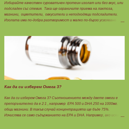
Избирайте качествен суроватъчен протеин изолат или без вкус, или
подсладен със стевия. Така ще ограничите приема на лактоза,
мазнини, оцветители, овкусители и неподходящи подсладители.
Изолата има по-добра разтворимост и малко по-бързо усвояване.
Протеинът изолат съдържа 90% протеин и ниски нива на мазнини.
Подходящ е за хора с лактозна непоносимост. Самата технология на
филтрация при качествените продукти отстранява млечната захар
и по този начин се избягват проблемите със алергии, задържане на
вода, подуване на стомаха, диария или друг тип дискомфорт.
Как да си изберем Омега 3?
Как да си изберем Омега 3? Съотношението между двете омеги е
препоръчително да е 2:1 , например ЕРА 500 и DHA 250 на 1000мг.
общи мазнини. В такъв случай концентрацията ще бъде 75%.
Изчислява се само съдържанието на EPA и DHA. Например, ако искате
да приемате по 6гр. Омега 3, то с описаната концентрация следва да
вземате по 8бр. капсули. Концентрацията на Омега 3 не трябва да е