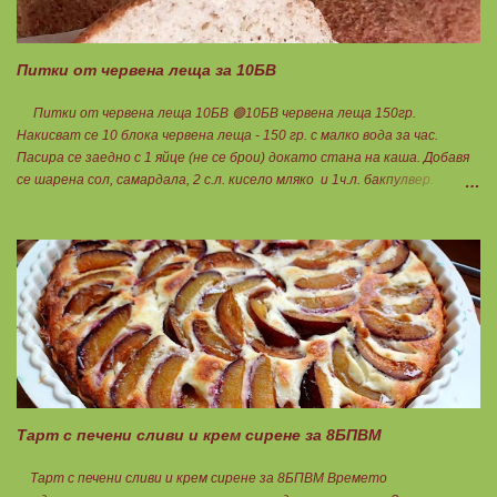
Питки от червена леща за 10БВ
Питки от червена леща 10БВ 🟢10БВ червена леща 150гр.
Накисват се 10 блока червена леща - 150 гр. с малко вода за час.
Пасира се заедно с 1 яйце (не се брои) докато стана на каша. Добавя
се шарена сол, самардала, 2 с.л. кисело мляко и 1ч.л. бакпулвер.
Добавям се хуск, докато стане много гъста смес, която може да се
оформя на топчета. Оставя се още малко, да поеме добре хуска и с
влажни ръце се оформят 10 еднакви топчета. Пече се в добре
загрята фурна на 200 градуса за 35-40 мин. Всяка питка е 1 блок
въглехидрат. Нека да ни е вкусно заедно! Споделено от Петя Чанева
Тарт с печени сливи и крем сирене за 8БПВМ
Тарт с печени сливи и крем сирене за 8БПВМ Времето