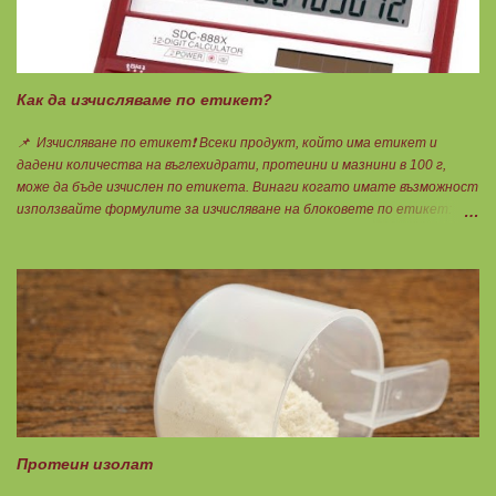
Как да изчисляваме по етикет?
📌 Изчисляване по етикет❗ Всеки продукт, който има етикет и
дадени количества на въглехидрати, протеини и мазнини в 100 г,
може да бъде изчислен по етикета. Винаги когато имате възможност
използвайте формулите за изчисляване на блоковете по етикет:
Протеини: 700 : съдържанието на протеин в 100 г = количеството
протеин за 1 блок. Въглехидрати: 900 : съдържанието на
въглехидрати в 100 г = количеството въглехидрати за 1 блок.
Мазнини: 150 : количеството мазнини в 100 г продукт = мазнините за
1 блок.
Протеин изолат