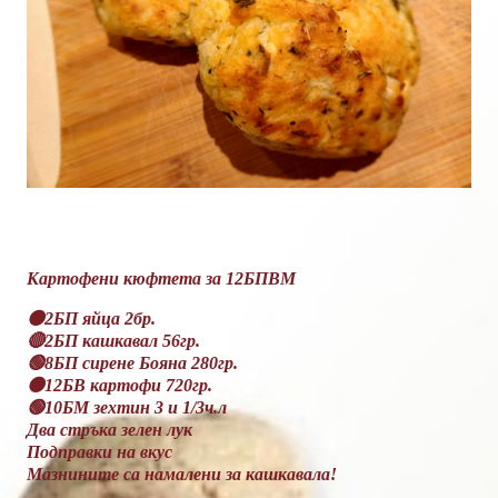
Картофени кюфтета за 12БПВМ
🟠2БП яйца 2бр.
🔴2БП кашкавал 56гр.
🟢8БП сирене Бояна 280гр.
🟠12БВ картофи 720гр.
🟢10БМ зехтин 3 и 1/3ч.л
Два стръка зелен лук
Подправки на вкус
Мазнините са намалени за кашкавала!