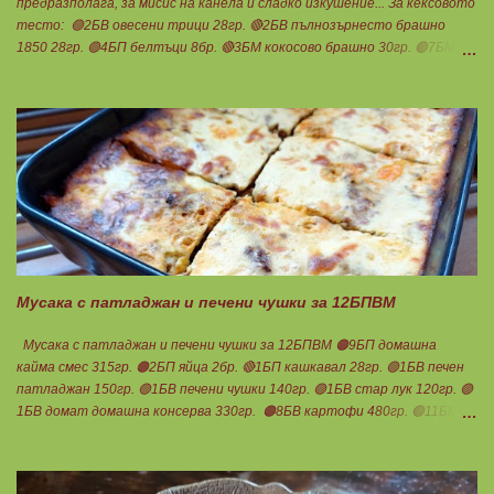
предразполага, за мисис на канела и сладко изкушение... За кексовото
тесто: 🟢2БВ овесени трици 28гр. 🔴2БВ пълнозърнесто брашно
1850 28гр. 🟢4БП белтъци 8бр. 🔴3БМ кокосово брашно 30гр. 🟢7БМ
бадемово брашно 21гр. 🟢5БМ сусамов тахан 15гр. Ванилия
Минимално количество стевия бленд. Бакпулвер Всичко се смесва
добре и се оставя на страна да набъбне. За чийз крема: 🟢3БП
обезмаслено крем сирене Кауфланд 200гр. + 1 равна с.л скир 🟠1БП
яйце 1бр. Ванилия Не подслаждам! За отгоре: 🟢4БВ сини сливи
360гр. Канела Мазнините са удвоени за белтъците и крем сиренето!
В голяма силиконова форма за тарт, разпределих така: 🥧1- ви слой
от кексово тесто 🥧2- ри слой чийз крем 🥧3- ти слой нарязани сини
сливи Канелата поръсих след изпичане, за да не е много натрапчива и
в голямо количество. Сладкиша изпекох в загрята фурна на 180
градуса , докато бялата смес стане леко златиста. Внимате...
Мусака с патладжан и печени чушки за 12БПВМ
Мусака с патладжан и печени чушки за 12БПВМ 🟠9БП домашна
кайма смес 315гр. 🟠2БП яйца 2бр. 🔴1БП кашкавал 28гр. 🟢1БВ печен
патладжан 150гр. 🟢1БВ печени чушки 140гр. 🟢1БВ стар лук 120гр. 🟢
1БВ домат домашна консерва 330гр. 🟠8БВ картофи 480гр. 🟢11БМ
зехтин почти 3ч.л. 🟢150гр. кисело мляко не се брои Подправки на вкус
Мазнините се намаляват за кашкавала! Ако ползвате много мазна
кайма, може изобщо да не добавяте мазнини... Каймата се задушава с