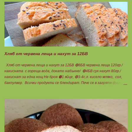
по-малко от 60%, което гарантира, че ще приемете по-малко
количество излишни мазнини като други омеги 6 и 9, и разни
наситени мазнини. Трябва да търсите на етикета от какви риби е
маслото. От по-дребни видове преработка е по-щадяща.
Технологията на пречистване и концентрация на рибеното масло до
омега-3 мастни киселини е различна. Крайната форма е или етил-
естерна от молекулярното пречистване, или триглицеридна чрез
обратен процес на реестеризация. Винаги избирайте
триглицеридната форма, защото тя е лесно усвоима естествена
Хляб от червена леща и нахут за 12БВ
форма. И накрая е важно ...
Хляб от червена леща и нахут за 12БВ 🟢8БВ червена леща 120гр./
накисната с гореща вода, докато набънне/ 🟢4БВ сух нахут 80гр./
накиснат за една нощ Не броя 🟠1 яйце, 🟢3-4с.л. кисело мляко, сол,
бакпулвер. Всички продукти се блендират. Пече се в загрятя фурна
на 180градуса до готовност. Нарязва се на 12 филийки, всяка за 1БВ.
Нека да ни е вкусно заедно! Люси