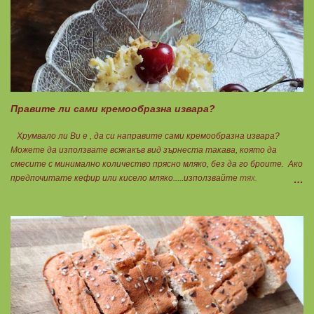
лука и картофите. Всичко останало с3 нарязва и добавя към сместа.
Пече се до готовност. Заливката е от яйца,кашкавал и 150гр. кисело
мляко. Цялото количество можете да разпределите на порции и да
хапвате както предпочитате. Нека да ни е вкусно заедно! Люси
Правите ли сами кремообразна извара?
Хрумвало ли Ви е , да си направите сами кремообразна извара?
Можете да използвате всякакъв вид зърнеста такава, която да
смесите с минимално количество прясно мляко, без да го броите. Ако
предпочитате кефир или кисело мляко.....използвайте тях.
Намачквате добре с вилица , или пасирате до абсолютно гладък крем
с пасатор. Уверявам Ви, че става невероятно вкусно и приятно за
приготвяне на всякакви плодови кремчета, крем за торти, за всякакви
разядки и салати... Ако изварата е обезмаслена можете да удвоявате
мазнините. Ако не е, броите като нискомаслен продукт. Можете да
си приготвите по- голямо количество и да съхранявате в хладилник
за няколко дни. Част от моята закуска днес, беше това вкусно
кремче... 🟢1БП извара 50гр. 🟢1БВ череши 8бр. 🟠1БМ орех 1бр.
Ванилия Нека да ни е вкусно заедно! Люси