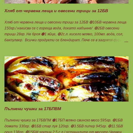
Хляб от червена леща и овесени трици за 12БВ
Хляб от червена леща и овесени трици за 12БВ 🟢10БВ червена леща
150гр./ накисва се с гореща вода, докато набънне/ 🟢2БВ овесени
трици 28гр. Не броя 🟠1 яйце, 🟢2с.л. кисело мляко, 100мл. вода, сол,
бакпулвер. Всички продукти се блендират. Пече се в загрятя фурна
на 180градуса до готовност. Нарязва се на 12 филийки, всяка за 1БВ.
Нека да ни е вкусно заедно! Люси
Пълнени чушки за 17БПВМ
Пълнени чушки за 17БВПМ 🟠17БП мляно свинско месо 595гр. 🟢1БВ
домати 330гр. 🟢1БВ стар лук 120гр. 🟢3.5БВ пипер 945гр. 🔴11.5БВ
ориз 138гр. 🟢15БМ зехтин 2.5 с.л./ останалите от месото Червен,