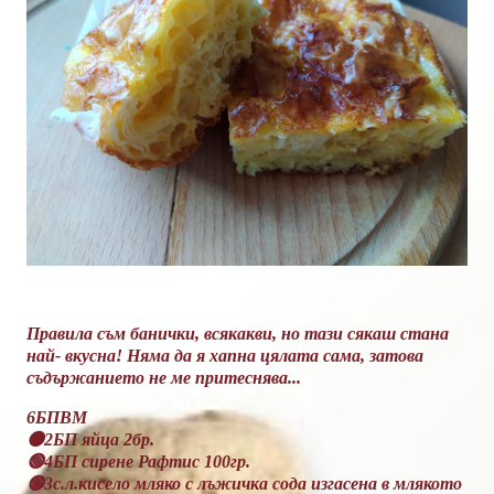
Правила съм банички, всякакви, но тази сякаш стана
най- вкусна! Няма да я хапна цялата сама, затова
съдържанието не ме притеснява...
6БПВМ
🟠2БП яйца 2бр.
🟢4БП сирене Рафтис 100гр.
🟢3с.л.кисело мляко с лъжичка сода изгасена в млякото