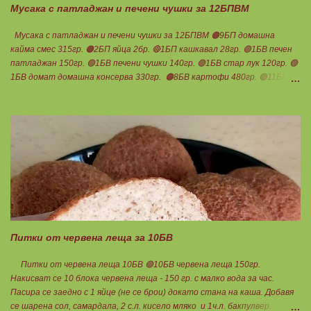
Мусака с патладжан и печени чушки за 12БПВМ
Мусака с патладжан и печени чушки за 12БПВМ 🟠9БП домашна
кайма смес 315гр. 🟠2БП яйца 2бр. 🔴1БП кашкавал 28гр. 🟢1БВ печен
патладжан 150гр. 🟢1БВ печени чушки 140гр. 🟢1БВ стар лук 120гр. 🟢
1БВ домат домашна консерва 330гр. 🟠8БВ картофи 480гр. 🟢11БМ
зехтин почти 3ч.л. 🟢150гр. кисело мляко не се брои Подправки на вкус
Мазнините се намаляват за кашкавала! Ако ползвате много мазна
кайма, може изобщо да не добавяте мазнини... Каймата се задушава с
лука и картофите. Всичко останало с3 нарязва и добавя към сместа.
Пече се до готовност. Заливката е от яйца,кашкавал и 150гр. кисело
мляко. Цялото количество можете да разпределите на порции и да
хапвате както предпочитате. Нека да ни е вкусно заедно! Люси
Питки от червена леща за 10БВ
Питки от червена леща 10БВ 🟢10БВ червена леща 150гр.
Накисват се 10 блока червена леща - 150 гр. с малко вода за час.
Пасира се заедно с 1 яйце (не се брои) докато стана на каша. Добавя
се шарена сол, самардала, 2 с.л. кисело мляко и 1ч.л. бакпулвер.