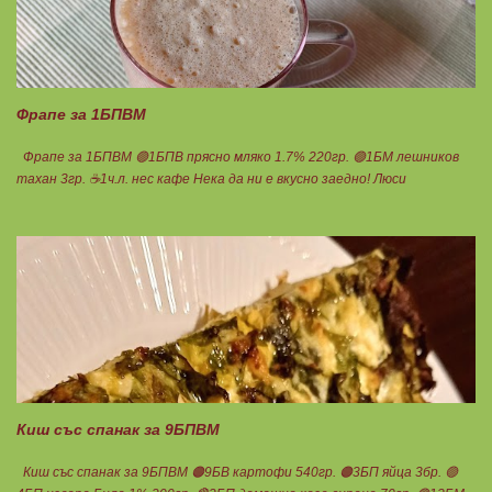
Фрапе за 1БПВМ
Фрапе за 1БПВМ 🟢1БПВ прясно мляко 1.7% 220гр. 🟢1БМ лешников
тахан 3гр. ☕1ч.л. нес кафе Нека да ни е вкусно заедно! Люси
Киш със спанак за 9БПВМ
Киш със спанак за 9БПВМ 🟠9БВ картофи 540гр. 🟠3БП яйца 3бр. 🟢