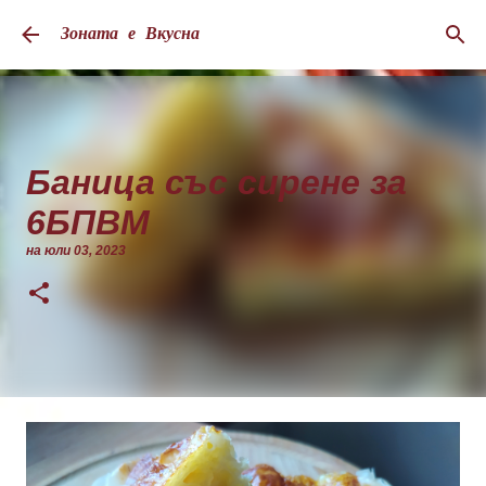
Пропускане към основното съдържание
Зоната е Вкусна
Баница със сирене за
6БПВМ
на
юли 03, 2023