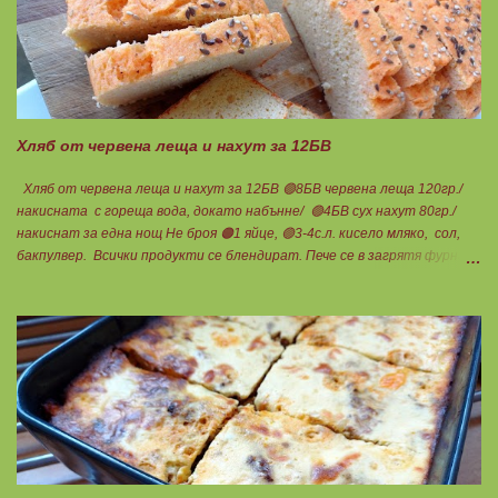
яйце 1бр. Ванилия Не подслаждам! За отгоре: 🟢4БВ сини сливи
360гр. Канела Мазнините са удвоени за белтъците и крем сиренето!
В голяма силиконова форма за тарт, разпределих така: 🥧1- ви слой
от кексово тесто 🥧2- ри слой чийз крем 🥧3- ти слой нарязани сини
сливи Канелата поръсих след изпичане, за да не е много натрапчива и
в голямо количество. Сладкиша изпекох в загрята фурна на 180
градуса , докато бялата смес стане леко златиста. Внимате...
Хляб от червена леща и нахут за 12БВ
Хляб от червена леща и нахут за 12БВ 🟢8БВ червена леща 120гр./
накисната с гореща вода, докато набънне/ 🟢4БВ сух нахут 80гр./
накиснат за една нощ Не броя 🟠1 яйце, 🟢3-4с.л. кисело мляко, сол,
бакпулвер. Всички продукти се блендират. Пече се в загрятя фурна
на 180градуса до готовност. Нарязва се на 12 филийки, всяка за 1БВ.
Нека да ни е вкусно заедно! Люси