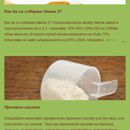
Как да си изберем Омега 3?
Как да си изберем Омега 3? Съотношението между двете омеги е
препоръчително да е 2:1 , например ЕРА 500 и DHA 250 на 1000мг.
общи мазнини. В такъв случай концентрацията ще бъде 75%.
Изчислява се само съдържанието на EPA и DHA. Например, ако искате
да приемате по 6гр. Омега 3, то с описаната концентрация следва да
вземате по 8бр. капсули. Концентрацията на Омега 3 не трябва да е
по-малко от 60%, което гарантира, че ще приемете по-малко
количество излишни мазнини като други омеги 6 и 9, и разни
наситени мазнини. Трябва да търсите на етикета от какви риби е
маслото. От по-дребни видове преработка е по-щадяща.
Технологията на пречистване и концентрация на рибеното масло до
омега-3 мастни киселини е различна. Крайната форма е или етил-
естерна от молекулярното пречистване, или триглицеридна чрез
обратен процес на реестеризация. Винаги избирайте
триглицеридната форма, защото тя е лесно усвоима естествена
Протеин изолат
форма. И накрая е важно ...
Избирайте качествен суроватъчен протеин изолат или без вкус, или
подсладен със стевия. Така ще ограничите приема на лактоза,
мазнини, оцветители, овкусители и неподходящи подсладители.