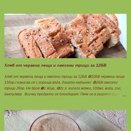
Добавям се хуск, докато стане много гъста смес, която може да се
оформя на топчета. Оставя се още малко, да поеме добре хуска и с
влажни ръце се оформят 10 еднакви топчета. Пече се в добре
загрята фурна на 200 градуса за 35-40 мин. Всяка питка е 1 блок
въглехидрат. Нека да ни е вкусно заедно! Споделено от Петя Чанева
Хляб от червена леща и овесени трици за 12БВ
Хляб от червена леща и овесени трици за 12БВ 🟢10БВ червена леща
150гр./ накисва се с гореща вода, докато набънне/ 🟢2БВ овесени
трици 28гр. Не броя 🟠1 яйце, 🟢2с.л. кисело мляко, 100мл. вода, сол,
бакпулвер. Всички продукти се блендират. Пече се в загрятя фурна
на 180градуса до готовност. Нарязва се на 12 филийки, всяка за 1БВ.
Нека да ни е вкусно заедно! Люси