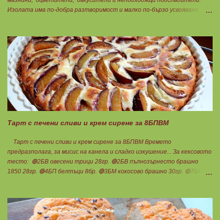
Изолата има по-добра разтворимост и малко по-бързо усвояване.
Протеинът изолат съдържа 90% протеин и ниски нива на мазнини.
Подходящ е за хора с лактозна непоносимост. Самата технология на
филтрация при качествените продукти отстранява млечната захар
и по този начин се избягват проблемите със алергии, задържане на
вода, подуване на стомаха, диария или друг тип дискомфорт.
Тарт с печени сливи и крем сирене за 8БПВМ
Тарт с печени сливи и крем сирене за 8БПВМ Времето
предразполага, за мисис на канела и сладко изкушение... За кексовото
тесто: 🟢2БВ овесени трици 28гр. 🔴2БВ пълнозърнесто брашно
1850 28гр. 🟢4БП белтъци 8бр. 🔴3БМ кокосово брашно 30гр. 🟢7БМ
бадемово брашно 21гр. 🟢5БМ сусамов тахан 15гр. Ванилия
Минимално количество стевия бленд. Бакпулвер Всичко се смесва
добре и се оставя на страна да набъбне. За чийз крема: 🟢3БП
обезмаслено крем сирене Кауфланд 200гр. + 1 равна с.л скир 🟠1БП