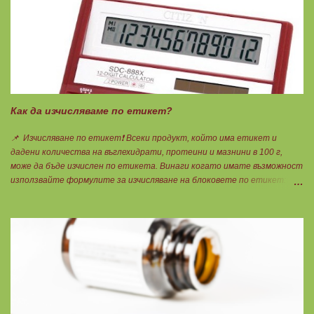
Как да изчисляваме по етикет?
📌 Изчисляване по етикет❗ Всеки продукт, който има етикет и
дадени количества на въглехидрати, протеини и мазнини в 100 г,
може да бъде изчислен по етикета. Винаги когато имате възможност
използвайте формулите за изчисляване на блоковете по етикет:
Протеини: 700 : съдържанието на протеин в 100 г = количеството
протеин за 1 блок. Въглехидрати: 900 : съдържанието на
въглехидрати в 100 г = количеството въглехидрати за 1 блок.
Мазнини: 150 : количеството мазнини в 100 г продукт = мазнините за
1 блок.