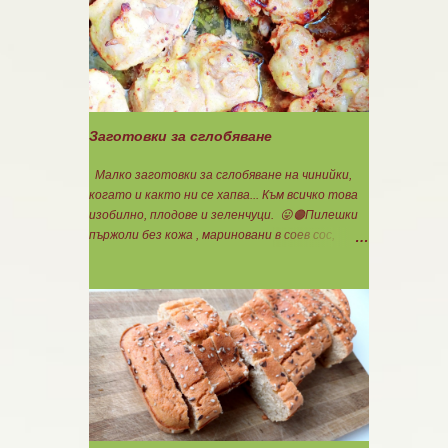
Ви, че става невероятно вкусно и приятно за
приготвяне на всякакви плодови кремчета,
крем за торти, за всякакви разядки и салати...
Ако изварата е обезмаслена можете да
удвоявате мазнините. Ако не е, броите като
нискомаслен продукт. Можете да си
приготвите по- голямо количество и да
Заготовки за сглобяване
съхранявате в хладилник за няколко дни. Част
от моята закуска днес, беше това вкусно
Малко заготовки за сглобяване на чинийки,
кремче... 🟢1БП извара 50гр. 🟢1БВ череши 8бр.
когато и както ни се хапва... Към всичко това
🟠1БМ орех 1бр. Ванилия Нека да ни е вкусно
изобилно, плодове и зеленчуци. 😛🟠Пилешки
заедно! Люси
пържоли без кожа , мариновани в соев сос,
горчица, черен пипер, лют червен пипер и
няколко лъжици кисело мляко. Тегля в готов
вид по 25гр.за 1БП. 😛Крем супа от тиквички
за 4БВ 🟢3БВ тиквичка 1080гр. 🟢1БВ стар лук
120гр. Копър и сол на вкус. Всичко се сварява
за секунди под налягане със съвсем малко вода,
пасира се и готово. Обичам я студена, като
всеки път ще си съчетавам различно, затова в
нея няма нито мазнина, нито протеин. Обичам
свободата на избор... Деля на 4 порции по 1БВ.