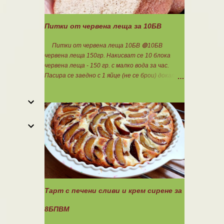
Питки от червена леща за 10БВ
Питки от червена леща 10БВ 🟢10БВ
червена леща 150гр. Накисват се 10 блока
червена леща - 150 гр. с малко вода за час.
Пасира се заедно с 1 яйце (не се брои) докато
стана на каша. Добавя се шарена сол,
самардала, 2 с.л. кисело мляко и 1ч.л.
бакпулвер. Добавям се хуск, докато стане
много гъста смес, която може да се оформя на
топчета. Оставя се още малко, да поеме
добре хуска и с влажни ръце се оформят 10
еднакви топчета. Пече се в добре загрята
фурна на 200 градуса за 35-40 мин. Всяка
питка е 1 блок въглехидрат. Нека да ни е
вкусно заедно! Споделено от Петя Чанева
Тарт с печени сливи и крем сирене за
8БПВМ