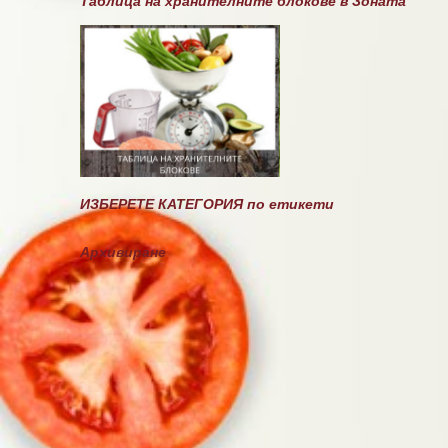
Таблица на хранителните блокове в Зоната
р
и
ИЗБЕРЕТЕ КАТЕГОРИЯ по етикети
Архивиране