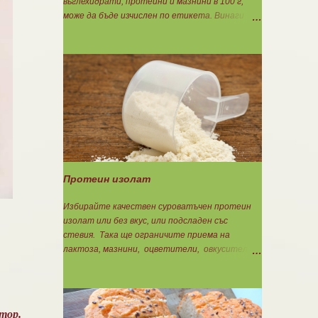
въглехидрати, протеини и мазнини в 100 г,
може да бъде изчислен по етикета. Винаги
когато имате възможност използвайте
формулите за изчисляване на блоковете по
етикет: Протеини: 700 : съдържанието на
протеин в 100 г = количеството протеин за 1
блок. Въглехидрати: 900 : съдържанието на
въглехидрати в 100 г = количеството
въглехидрати за 1 блок. Мазнини: 150 :
количеството мазнини в 100 г продукт =
мазнините за 1 блок.
Протеин изолат
Избирайте качествен суроватъчен протеин
изолат или без вкус, или подсладен със
стевия. Така ще ограничите приема на
лактоза, мазнини, оцветители, овкусители и
неподходящи подсладители. Изолата има по-
добра разтворимост и малко по-бързо
усвояване. Протеинът изолат съдържа 90%
протеин и ниски нива на мазнини. Подходящ е
тор.