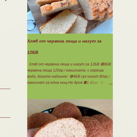
за хора с лактозна непоносимост. Самата
технология на филтрация при качествените
продукти отстранява млечната захар и по
този начин се избягват проблемите със
алергии, задържане на вода, подуване на
стомаха, диария или друг тип дискомфорт.
Хляб от червена леща и нахут за
12БВ
Хляб от червена леща и нахут за 12БВ 🟢8БВ
червена леща 120гр./ накисната с гореща
вода, докато набънне/ 🟢4БВ сух нахут 80гр./
накиснат за една нощ Не броя 🟠1 яйце, 🟢3-
4с.л. кисело мляко, сол, бакпулвер. Всички
продукти се блендират. Пече се в загрятя
фурна на 180градуса до готовност. Нарязва
се на 12 филийки, всяка за 1БВ. Нека да ни е
вкусно заедно! Люси