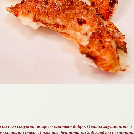
да съм сигурна, че ще се сготвят добре. Овалях жулиените в
незалепваща тава. Пекох във фурната, на 250 градуса с вентила