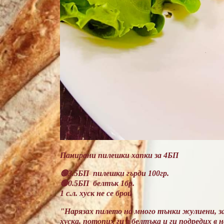
Панирани пилешки хапки за 4БП
🟢3.5БП пилешки гърди 100гр.
🟢0.5БП белтък 1бр.
1 с.л. хуск не се брои
"Нарязах пилето на много тънки жулиени, за 
хуска, потопих ги в белтъка и ги подредих в 