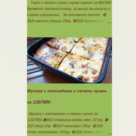
Тарт с печени сливи и крем сирене за 8БПВМ
Времето предразполага, за мисис на канела и
сладко изкушение... За кексовото тесто: 🟢
2БВ овесени трици 28гр. 🔴2БВ пълнозърнесто
брашно 1850 28гр. 🟢4БП белтъци 8бр. 🔴3БМ
кокосово брашно 30гр. 🟢7БМ бадемово брашно
21гр. 🟢5БМ сусамов тахан 15гр. Ванилия
Минимално количество стевия бленд.
Бакпулвер Всичко се смесва добре и се оставя
на страна да набъбне. За чийз крема: 🟢3БП
обезмаслено крем сирене Кауфланд 200гр. + 1
равна с.л скир 🟠1БП яйце 1бр. Ванилия Не
подслаждам! За отгоре: 🟢4БВ сини сливи
360гр. Канела Мазнините са удвоени за
белтъците и крем сиренето! В голяма
Мусака с патладжан и печени чушки
силиконова форма за тарт, разпределих
така: 🥧1- ви слой от кексово тесто 🥧2- ри
за 12БПВМ
слой чийз крем 🥧3- ти слой нарязани сини
сливи Канелата поръсих след изпичане, за да
Мусака с патладжан и печени чушки за
не е много натрапчива и в голямо количество.
12БПВМ 🟠9БП домашна кайма смес 315гр. 🟠
Сладкиша изпекох в загрята фурна на 180
2БП яйца 2бр. 🔴1БП кашкавал 28гр. 🟢1БВ
градуса , докато бялата смес стане леко
печен патладжан 150гр. 🟢1БВ печени чушки