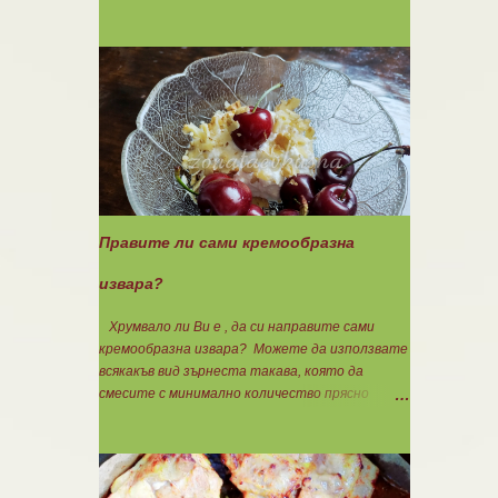
златиста. Внимате...
140гр. 🟢1БВ стар лук 120гр. 🟢1БВ домат
домашна консерва 330гр. 🟠8БВ картофи
480гр. 🟢11БМ зехтин почти 3ч.л. 🟢150гр.
кисело мляко не се брои Подправки на вкус
Мазнините се намаляват за кашкавала! Ако
ползвате много мазна кайма, може изобщо да
не добавяте мазнини... Каймата се задушава с
лука и картофите. Всичко останало с3
нарязва и добавя към сместа. Пече се до
готовност. Заливката е от яйца,кашкавал и
150гр. кисело мляко. Цялото количество
Правите ли сами кремообразна
можете да разпределите на порции и да
хапвате както предпочитате. Нека да ни е
извара?
вкусно заедно! Люси
Хрумвало ли Ви е , да си направите сами
кремообразна извара? Можете да използвате
всякакъв вид зърнеста такава, която да
смесите с минимално количество прясно
мляко, без да го броите. Ако предпочитате
кефир или кисело мляко.....използвайте тях.
Намачквате добре с вилица , или пасирате до
абсолютно гладък крем с пасатор. Уверявам