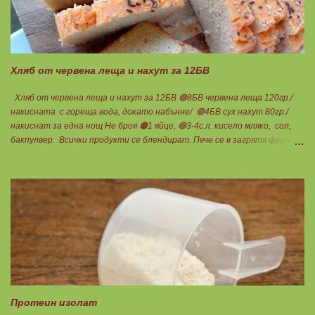
Хляб от червена леща и нахут за 12БВ
Хляб от червена леща и нахут за 12БВ 🟢8БВ червена леща 120гр./
накисната с гореща вода, докато набънне/ 🟢4БВ сух нахут 80гр./
накиснат за една нощ Не броя 🟠1 яйце, 🟢3-4с.л. кисело мляко, сол,
бакпулвер. Всички продукти се блендират. Пече се в загрятя фурна
на 180градуса до готовност. Нарязва се на 12 филийки, всяка за 1БВ.
Нека да ни е вкусно заедно! Люси
Протеин изолат