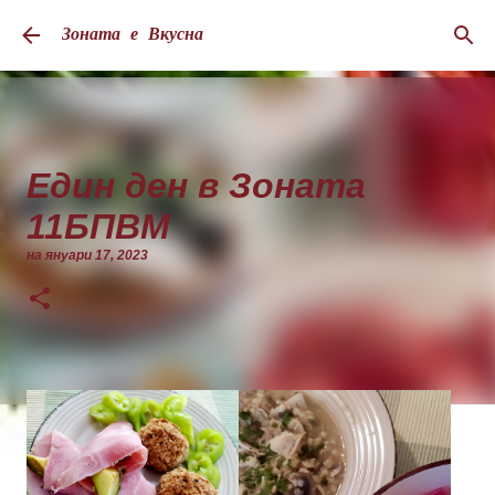
Пропускане към основното съдържание
Зоната е Вкусна
Един ден в Зоната
11БПВМ
на
януари 17, 2023