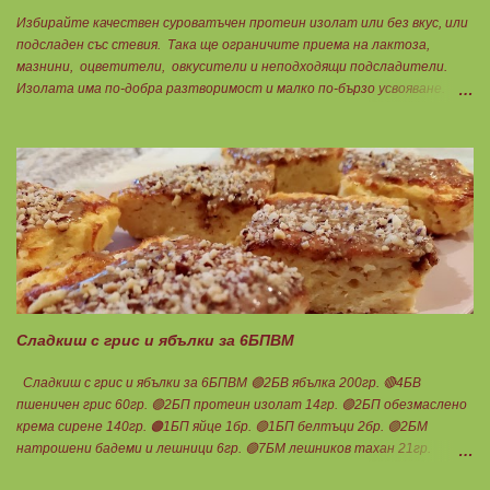
Избирайте качествен суроватъчен протеин изолат или без вкус, или
подсладен със стевия. Така ще ограничите приема на лактоза,
мазнини, оцветители, овкусители и неподходящи подсладители.
Изолата има по-добра разтворимост и малко по-бързо усвояване.
Протеинът изолат съдържа 90% протеин и ниски нива на мазнини.
Подходящ е за хора с лактозна непоносимост. Самата технология на
филтрация при качествените продукти отстранява млечната захар
и по този начин се избягват проблемите със алергии, задържане на
вода, подуване на стомаха, диария или друг тип дискомфорт.
Сладкиш с грис и ябълки за 6БПВМ
Сладкиш с грис и ябълки за 6БПВМ 🟢2БВ ябълка 200гр. 🔴4БВ
пшеничен грис 60гр. 🟢2БП протеин изолат 14гр. 🟢2БП обезмаслено
крема сирене 140гр. 🟠1БП яйце 1бр. 🟢1БП белтъци 2бр. 🟢2БМ
натрошени бадеми и лешници 6гр. 🟢7БМ лешников тахан 21гр.
Ванилия Бакпулвер Мазнините са удвоени заради крема сиренето,