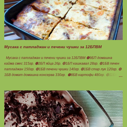
останалите подправки и се пълня пиперките. Подреждат се в тава,
добавят се доматите, вода до средата на чушките и се пече до
готовност. В купичка се разбиват по 3 с.л кисело и прясно мляко,
които се добавят след като се извади гозбата от фурната.
Претегля се общото количество , разделя се на 17 и се определя за
1БПВМ. Предварително трябва да сте определили теглото на
тавата, в която се готвят чушките. Нека да ни е вкусно заедно!
Споделено от Нина Тодорова
Мусака с патладжан и печени чушки за 12БПВМ
Мусака с патладжан и печени чушки за 12БПВМ 🟠9БП домашна
кайма смес 315гр. 🟠2БП яйца 2бр. 🔴1БП кашкавал 28гр. 🟢1БВ печен
патладжан 150гр. 🟢1БВ печени чушки 140гр. 🟢1БВ стар лук 120гр. 🟢
1БВ домат домашна консерва 330гр. 🟠8БВ картофи 480гр. 🟢11БМ
зехтин почти 3ч.л. 🟢150гр. кисело мляко не се брои Подправки на вкус
Мазнините се намаляват за кашкавала! Ако ползвате много мазна
кайма, може изобщо да не добавяте мазнини... Каймата се задушава с
лука и картофите. Всичко останало с3 нарязва и добавя към сместа.
Пече се до готовност. Заливката е от яйца,кашкавал и 150гр. кисело
мляко. Цялото количество можете да разпределите на порции и да
хапвате както предпочитате. Нека да ни е вкусно заедно! Люси