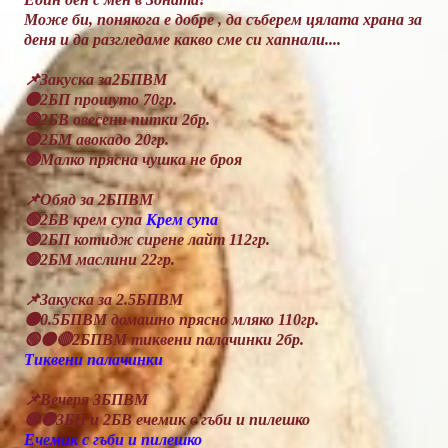
Може би, понякога е добре , да съберем цялата храна за
деня и да разгледаме какво сме си хапнали....
📌Закуска за2БПВМ
🟠2БП прошуто 70гр.
🟢2БВ овесени питки 2бр.
🟢2БМ авокадо 20гр.
🟢Малко прясна чушка не броя
📌Обяд за 2БПВМ
🟢2БВ крем супа
Крем супа
🟢2БП котидж сирене лайт 112гр.
🟢2БМ маслини 22гр.
📌Закуска за 2.5БПВМ
🟠0.5БПВМ домашно прясно мляко 110гр.
🟢🟠🔴2БПВМ тиквени палачинки 2бр.
Тиквени палачинки
📌Вечеря 3БПВМ
🟢🟠3БП и 2БВ ечемик с гъби и пилешко
Ечемик с гъби и пилешко