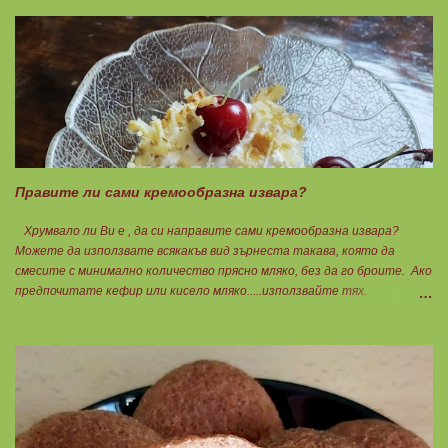
протеина и белтъците! Ябълките се настъргват. Добавят се към
добре разбитите яйца. Към тях се добавят и останалите продукти
без тахана и ядките. Ако не разполагате с крема сирене, може да
замените със скир. 2БП 128гр. Пече се в загрята фурна до
зачервяване. Още топъл се намазва с тахан и се поръсва с ядки.
Нарязва се на 6 равни части, всяка за 1БПВМ. Чудесна следобедна
закуска с чаша мляко ... Нека да ни е вкусно заедно! Люси
Правите ли сами кремообразна извара?
Хрумвало ли Ви е , да си направите сами кремообразна извара?
Можете да използвате всякакъв вид зърнеста такава, която да
смесите с минимално количество прясно мляко, без да го броите. Ако
предпочитате кефир или кисело мляко.....използвайте тях.
Намачквате добре с вилица , или пасирате до абсолютно гладък крем
с пасатор. Уверявам Ви, че става невероятно вкусно и приятно за
приготвяне на всякакви плодови кремчета, крем за торти, за всякакви
разядки и салати... Ако изварата е обезмаслена можете да удвоявате
мазнините. Ако не е, броите като нискомаслен продукт. Можете да
си приготвите по- голямо количество и да съхранявате в хладилник
за няколко дни. Част от моята закуска днес, беше това вкусно