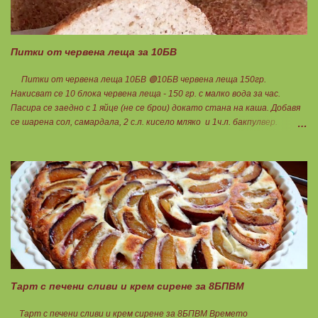
кремче... 🟢1БП извара 50гр. 🟢1БВ череши 8бр. 🟠1БМ орех 1бр.
Ванилия Нека да ни е вкусно заедно! Люси
Питки от червена леща за 10БВ
Питки от червена леща 10БВ 🟢10БВ червена леща 150гр.
Накисват се 10 блока червена леща - 150 гр. с малко вода за час.
Пасира се заедно с 1 яйце (не се брои) докато стана на каша. Добавя
се шарена сол, самардала, 2 с.л. кисело мляко и 1ч.л. бакпулвер.
Добавям се хуск, докато стане много гъста смес, която може да се
оформя на топчета. Оставя се още малко, да поеме добре хуска и с
влажни ръце се оформят 10 еднакви топчета. Пече се в добре
загрята фурна на 200 градуса за 35-40 мин. Всяка питка е 1 блок
въглехидрат. Нека да ни е вкусно заедно! Споделено от Петя Чанева
Тарт с печени сливи и крем сирене за 8БПВМ
Тарт с печени сливи и крем сирене за 8БПВМ Времето