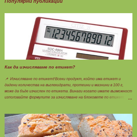
Популярни публикации
Как да изчисляваме по етикет?
📌 Изчисляване по етикет❗ Всеки продукт, който има етикет и
дадени количества на въглехидрати, протеини и мазнини в 100 г,
може да бъде изчислен по етикета. Винаги когато имате възможност
използвайте формулите за изчисляване на блоковете по етикет:
Протеини: 700 : съдържанието на протеин в 100 г = количеството
протеин за 1 блок. Въглехидрати: 900 : съдържанието на
въглехидрати в 100 г = количеството въглехидрати за 1 блок.
Мазнини: 150 : количеството мазнини в 100 г продукт = мазнините за
1 блок.