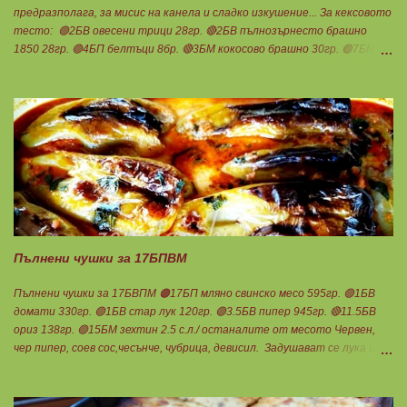
предразполага, за мисис на канела и сладко изкушение... За кексовото
тесто: 🟢2БВ овесени трици 28гр. 🔴2БВ пълнозърнесто брашно
1850 28гр. 🟢4БП белтъци 8бр. 🔴3БМ кокосово брашно 30гр. 🟢7БМ
бадемово брашно 21гр. 🟢5БМ сусамов тахан 15гр. Ванилия
Минимално количество стевия бленд. Бакпулвер Всичко се смесва
добре и се оставя на страна да набъбне. За чийз крема: 🟢3БП
обезмаслено крем сирене Кауфланд 200гр. + 1 равна с.л скир 🟠1БП
яйце 1бр. Ванилия Не подслаждам! За отгоре: 🟢4БВ сини сливи
360гр. Канела Мазнините са удвоени за белтъците и крем сиренето!
В голяма силиконова форма за тарт, разпределих така: 🥧1- ви слой
от кексово тесто 🥧2- ри слой чийз крем 🥧3- ти слой нарязани сини
сливи Канелата поръсих след изпичане, за да не е много натрапчива и
в голямо количество. Сладкиша изпекох в загрята фурна на 180
градуса , докато бялата смес стане леко златиста. Внимате...
Пълнени чушки за 17БПВМ
Пълнени чушки за 17БВПМ 🟠17БП мляно свинско месо 595гр. 🟢1БВ
домати 330гр. 🟢1БВ стар лук 120гр. 🟢3.5БВ пипер 945гр. 🔴11.5БВ
ориз 138гр. 🟢15БМ зехтин 2.5 с.л./ останалите от месото Червен,
чер пипер, соев сос,чесънче, чубрица, девисил. Задушават се лука и
каймата в мазнината с малко вода. Каймата да стане на трохи и да
остане на мазнина. Добавя се червен пипер, разбърква се и се добавя
чаша вода. Готви се на слаб огън докато изври водата. Овкусява се с