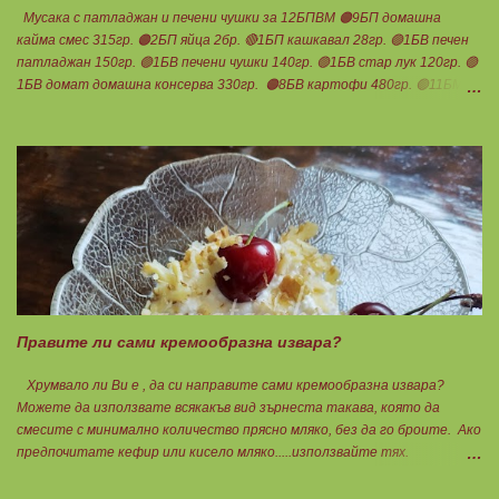
Мусака с патладжан и печени чушки за 12БПВМ 🟠9БП домашна
кайма смес 315гр. 🟠2БП яйца 2бр. 🔴1БП кашкавал 28гр. 🟢1БВ печен
патладжан 150гр. 🟢1БВ печени чушки 140гр. 🟢1БВ стар лук 120гр. 🟢
1БВ домат домашна консерва 330гр. 🟠8БВ картофи 480гр. 🟢11БМ
зехтин почти 3ч.л. 🟢150гр. кисело мляко не се брои Подправки на вкус
Мазнините се намаляват за кашкавала! Ако ползвате много мазна
кайма, може изобщо да не добавяте мазнини... Каймата се задушава с
лука и картофите. Всичко останало с3 нарязва и добавя към сместа.
Пече се до готовност. Заливката е от яйца,кашкавал и 150гр. кисело
мляко. Цялото количество можете да разпределите на порции и да
хапвате както предпочитате. Нека да ни е вкусно заедно! Люси
Правите ли сами кремообразна извара?
Хрумвало ли Ви е , да си направите сами кремообразна извара?
Можете да използвате всякакъв вид зърнеста такава, която да
смесите с минимално количество прясно мляко, без да го броите. Ако
предпочитате кефир или кисело мляко.....използвайте тях.
Намачквате добре с вилица , или пасирате до абсолютно гладък крем
с пасатор. Уверявам Ви, че става невероятно вкусно и приятно за