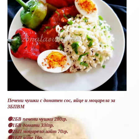
Печени чушки с доматен сос, яйце и моцарела за
3БПВМ
🟢2БВ печени чушки 280гр.
🟢1БВ домати 330гр.
🟠2БП моцарела лайт 70гр.
🟠1БП яйце 1бр.