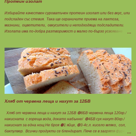
Протеин изолат
Избирайте качествен суроватъчен протеин изолат или без вкус, или
подсладен със стевия. Така ще ограничите приема на лактоза,
мазнини, оцветители, овкусители и неподходящи подсладители.
Изолата има по-добра разтворимост и малко по-бързо усвояване.
Протеинът изолат съдържа 90% протеин и ниски нива на мазнини.
Подходящ е за хора с лактозна непоносимост. Самата технология на
филтрация при качествените продукти отстранява млечната захар
и по този начин се избягват проблемите със алергии, задържане на
вода, подуване на стомаха, диария или друг тип дискомфорт.
Хляб от червена леща и нахут за 12БВ
Хляб от червена леща и нахут за 12БВ 🟢8БВ червена леща 120гр./
накисната с гореща вода, докато набънне/ 🟢4БВ сух нахут 80гр./
накиснат за една нощ Не броя 🟠1 яйце, 🟢3-4с.л. кисело мляко, сол,
бакпулвер. Всички продукти се блендират. Пече се в загрятя фурна