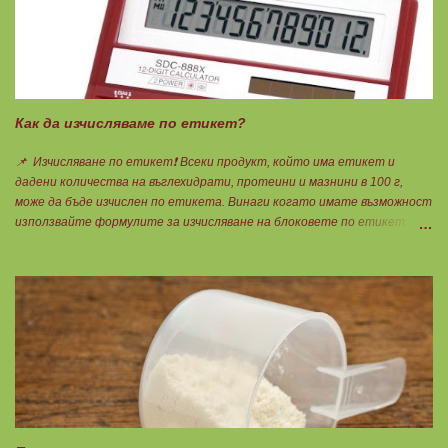
Как да изчисляваме по етикет?
📌 Изчисляване по етикет❗ Всеки продукт, който има етикет и
дадени количества на въглехидрати, протеини и мазнини в 100 г,
може да бъде изчислен по етикета. Винаги когато имате възможност
използвайте формулите за изчисляване на блоковете по етикет:
Протеини: 700 : съдържанието на протеин в 100 г = количеството
протеин за 1 блок. Въглехидрати: 900 : съдържанието на
въглехидрати в 100 г = количеството въглехидрати за 1 блок.
Мазнини: 150 : количеството мазнини в 100 г продукт = мазнините за
1 блок.