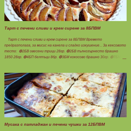
Тарт с печени сливи и крем сирене за 8БПВМ
Тарт с печени сливи и крем сирене за 8БПВМ Времето
предразполага, за мисис на канела и сладко изкушение... За кексовото
тесто: 🟢2БВ овесени трици 28гр. 🔴2БВ пълнозърнесто брашно
1850 28гр. 🟢4БП белтъци 8бр. 🔴3БМ кокосово брашно 30гр. 🟢7БМ
бадемово брашно 21гр. 🟢5БМ сусамов тахан 15гр. Ванилия
Минимално количество стевия бленд. Бакпулвер Всичко се смесва
добре и се оставя на страна да набъбне. За чийз крема: 🟢3БП
обезмаслено крем сирене Кауфланд 200гр. + 1 равна с.л скир 🟠1БП
яйце 1бр. Ванилия Не подслаждам! За отгоре: 🟢4БВ сини сливи
360гр. Канела Мазнините са удвоени за белтъците и крем сиренето!
В голяма силиконова форма за тарт, разпределих така: 🥧1- ви слой
от кексово тесто 🥧2- ри слой чийз крем 🥧3- ти слой нарязани сини
сливи Канелата поръсих след изпичане, за да не е много натрапчива и
в голямо количество. Сладкиша изпекох в загрята фурна на 180
градуса , докато бялата смес стане леко златиста. Внимате...
Мусака с патладжан и печени чушки за 12БПВМ