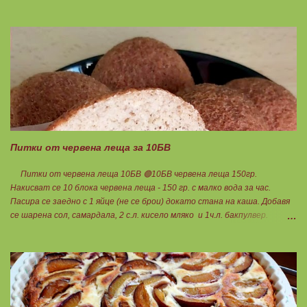
на 180градуса до готовност. Нарязва се на 12 филийки, всяка за 1БВ.
Нека да ни е вкусно заедно! Люси
Питки от червена леща за 10БВ
Питки от червена леща 10БВ 🟢10БВ червена леща 150гр.
Накисват се 10 блока червена леща - 150 гр. с малко вода за час.
Пасира се заедно с 1 яйце (не се брои) докато стана на каша. Добавя
се шарена сол, самардала, 2 с.л. кисело мляко и 1ч.л. бакпулвер.
Добавям се хуск, докато стане много гъста смес, която може да се
оформя на топчета. Оставя се още малко, да поеме добре хуска и с
влажни ръце се оформят 10 еднакви топчета. Пече се в добре
загрята фурна на 200 градуса за 35-40 мин. Всяка питка е 1 блок
въглехидрат. Нека да ни е вкусно заедно! Споделено от Петя Чанева