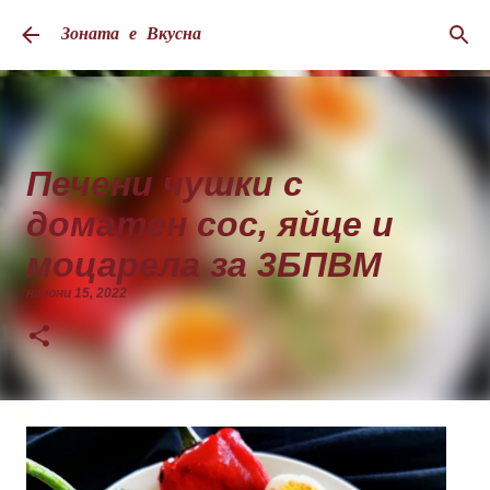
Пропускане към основното съдържание
Зоната е Вкусна
Печени чушки с
доматен сос, яйце и
моцарела за 3БПВМ
на
юни 15, 2022