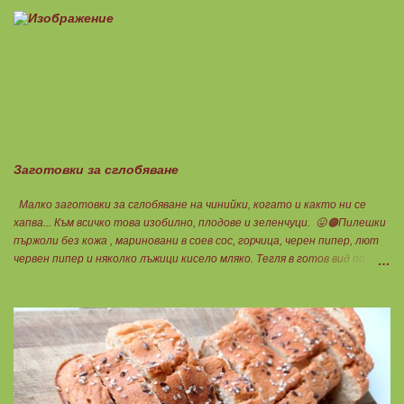
приготвяне на всякакви плодови кремчета, крем за торти, за всякакви
разядки и салати... Ако изварата е обезмаслена можете да удвоявате
мазнините. Ако не е, броите като нискомаслен продукт. Можете да
си приготвите по- голямо количество и да съхранявате в хладилник
за няколко дни. Част от моята закуска днес, беше това вкусно
кремче... 🟢1БП извара 50гр. 🟢1БВ череши 8бр. 🟠1БМ орех 1бр.
Ванилия Нека да ни е вкусно заедно! Люси
Заготовки за сглобяване
Малко заготовки за сглобяване на чинийки, когато и както ни се
хапва... Към всичко това изобилно, плодове и зеленчуци. 😛🟠Пилешки
пържоли без кожа , мариновани в соев сос, горчица, черен пипер, лют
червен пипер и няколко лъжици кисело мляко. Тегля в готов вид по
25гр.за 1БП. 😛Крем супа от тиквички за 4БВ 🟢3БВ тиквичка 1080гр.
🟢1БВ стар лук 120гр. Копър и сол на вкус. Всичко се сварява за
секунди под налягане със съвсем малко вода, пасира се и готово.
Обичам я студена, като всеки път ще си съчетавам различно, затова
в нея няма нито мазнина, нито протеин. Обичам свободата на избор...
Деля на 4 порции по 1БВ. 😛" Панирани чушки" за 3БП 4БВ 6БМ 🟢2БВ
печени чушки 340гр./ 6бр. 🔴2БВ брашно 28гр. 🟢2БП извара Брей
100гр. 🟠1БП яйце 1бр. 🟢8БМ зехтин почти 3ч.л. Мазнините удвоени