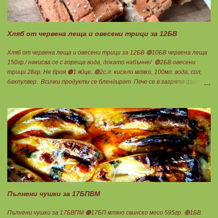
за изварата! Изпечените чушки се напълват с малко количество
извара, овкусена с копър и чесън. Ако обичате повече, може да
добавите още 1БП от нея и да изравните блоковет...
Хляб от червена леща и овесени трици за 12БВ
Хляб от червена леща и овесени трици за 12БВ 🟢10БВ червена леща
150гр./ накисва се с гореща вода, докато набънне/ 🟢2БВ овесени
трици 28гр. Не броя 🟠1 яйце, 🟢2с.л. кисело мляко, 100мл. вода, сол,
бакпулвер. Всички продукти се блендират. Пече се в загрятя фурна
на 180градуса до готовност. Нарязва се на 12 филийки, всяка за 1БВ.
Нека да ни е вкусно заедно! Люси
Пълнени чушки за 17БПВМ
Пълнени чушки за 17БВПМ 🟠17БП мляно свинско месо 595гр. 🟢1БВ