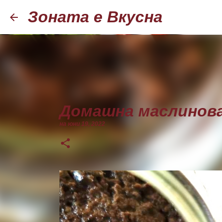
Зоната е Вкусна
Домашна маслинова
на
юни 19, 2022