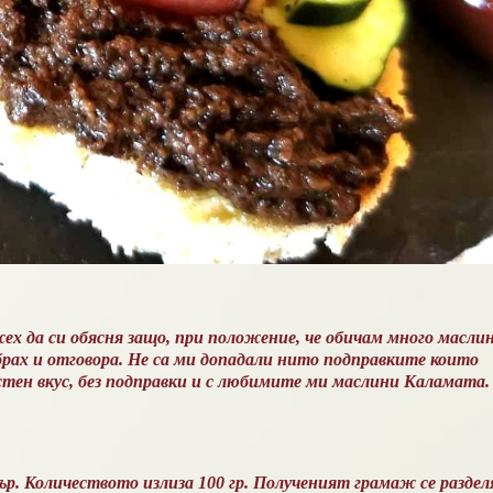
ех да си обясня защо, при положение, че обичам много маслин
азбрах и отговора. Не са ми допадали нито подправките които
стен вкус, без подправки и с любимите ми маслини Каламата.
р. Количеството излиза 100 гр. Полученият грамаж се раздел