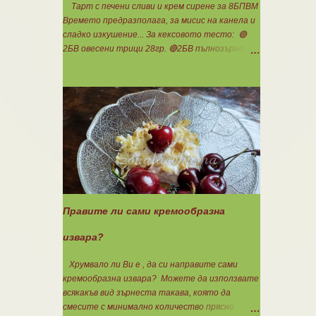
Тарт с печени сливи и крем сирене за 8БПВМ
Времето предразполага, за мисис на канела и
сладко изкушение... За кексовото тесто: 🟢
2БВ овесени трици 28гр. 🔴2БВ пълнозърнесто
брашно 1850 28гр. 🟢4БП белтъци 8бр. 🔴3БМ
кокосово брашно 30гр. 🟢7БМ бадемово брашно
21гр. 🟢5БМ сусамов тахан 15гр. Ванилия
Минимално количество стевия бленд.
Бакпулвер Всичко се смесва добре и се оставя
на страна да набъбне. За чийз крема: 🟢3БП
обезмаслено крем сирене Кауфланд 200гр. + 1
равна с.л скир 🟠1БП яйце 1бр. Ванилия Не
подслаждам! За отгоре: 🟢4БВ сини сливи
360гр. Канела Мазнините са удвоени за
белтъците и крем сиренето! В голяма
Правите ли сами кремообразна
силиконова форма за тарт, разпределих
така: 🥧1- ви слой от кексово тесто 🥧2- ри
извара?
слой чийз крем 🥧3- ти слой нарязани сини
сливи Канелата поръсих след изпичане, за да
Хрумвало ли Ви е , да си направите сами
не е много натрапчива и в голямо количество.
кремообразна извара? Можете да използвате
Сладкиша изпекох в загрята фурна на 180
всякакъв вид зърнеста такава, която да
градуса , докато бялата смес стане леко
смесите с минимално количество прясно