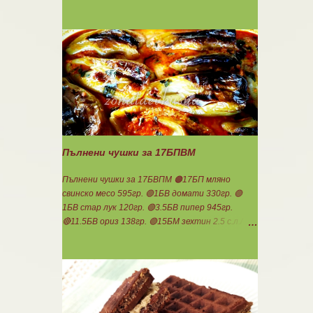
златиста. Внимате...
мляко, без да го броите. Ако предпочитате
кефир или кисело мляко.....използвайте тях.
Намачквате добре с вилица , или пасирате до
абсолютно гладък крем с пасатор. Уверявам
Ви, че става невероятно вкусно и приятно за
приготвяне на всякакви плодови кремчета,
крем за торти, за всякакви разядки и салати...
Ако изварата е обезмаслена можете да
удвоявате мазнините. Ако не е, броите като
нискомаслен продукт. Можете да си
приготвите по- голямо количество и да
Пълнени чушки за 17БПВМ
съхранявате в хладилник за няколко дни. Част
от моята закуска днес, беше това вкусно
Пълнени чушки за 17БВПМ 🟠17БП мляно
кремче... 🟢1БП извара 50гр. 🟢1БВ череши 8бр.
свинско месо 595гр. 🟢1БВ домати 330гр. 🟢
🟠1БМ орех 1бр. Ванилия Нека да ни е вкусно
1БВ стар лук 120гр. 🟢3.5БВ пипер 945гр.
заедно! Люси
🔴11.5БВ ориз 138гр. 🟢15БМ зехтин 2.5 с.л./
останалите от месото Червен, чер пипер,
соев сос,чесънче, чубрица, девисил. Задушават
се лука и каймата в мазнината с малко вода.
Каймата да стане на трохи и да остане на
мазнина. Добавя се червен пипер, разбърква се
и се добавя чаша вода. Готви се на слаб огън