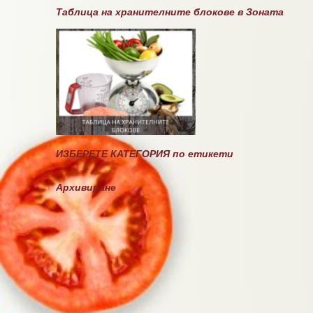
а
Таблица на хранителните блокове в Зоната
р
и
ИЗБЕРЕТЕ КАТЕГОРИЯ по етикети
Архивиране