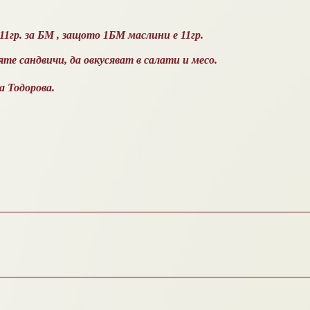
11гр. за БМ , защото 1БМ маслини е 11гр.
е сандвичи, да овкусяват в салати и месо.
а Тодорова.