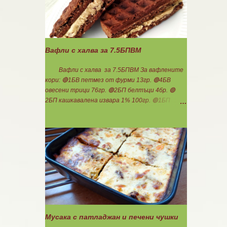
докато изври водата. Овкусява се с
останалите подправки и се пълня пиперките.
Подреждат се в тава, добавят се доматите,
вода до средата на чушките и се пече до
готовност. В купичка се разбиват по 3 с.л
Вафли с халва за 7.5БПВМ
кисело и прясно мляко, които се добавят след
като се извади гозбата от фурната.
Вафли с халва за 7.5БПВМ За вафлените
Претегля се общото количество , разделя се
кори: 🔴1БВ петмез от фурми 13гр. 🟢4БВ
на 17 и се определя за 1БПВМ. Предварително
овесени трици 76гр. 🟢2БП белтъци 4бр. 🟢
трябва да сте определили теглото на
2БП кашкавалена извара 1% 100гр. 🟢1БП
тавата, в която се готвят чушките. Нека да
протеин изолат 7гр. 🟢6БМ сусамов тахан
ни е вкусно заедно! Споделено от Нина
6ч.л. 🟠1БМ какао 7гр. 🟢3БМ бадемово брашно
Тодорова
или смлени бадеми 9гр. Щипка бакпулвер и
ванилия. За халвата: 🟢2.5БП протеин изолат
20гр. 🔴2.5БВ мед 30гр. 🟢5БМ сусамов тахан
5ч.л. Мазнините са удвоени заради изварата,
протеина и белтъците! 👉Начин на
приготвяне на вафлените кори: Всичко се
смесва заедно и се изчаква триците да
набъбнат. Сместа става гъста, разпределя се
на две равни части. Пече се в гофретник, на
Мусака с патладжан и печени чушки
степен 2 - 3- 4 от 5. Получават се плътни