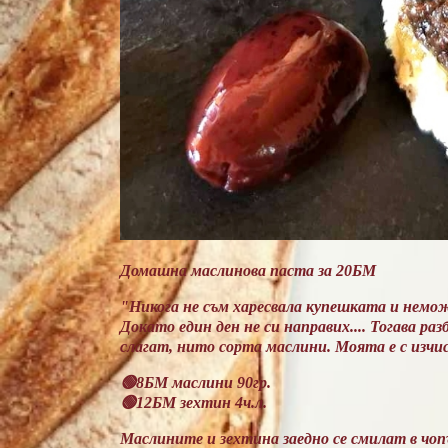
Домашна маслинова паста за 20БМ
"Никога не съм харесвала купешката и немож
Докато един ден не си направих.... Тогава р
слагат, нито сорта маслини. Моята е с изчи
🟢8БМ маслини 90гр.
🟢12БМ зехтин 4ч.л.
Маслините и зехтина заедно се смилат в чопъ