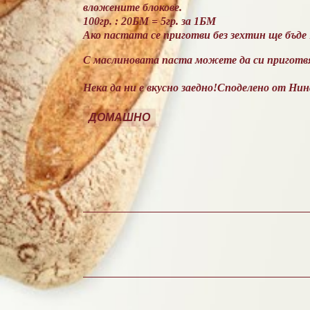
вложените блокове.
100гр. : 20БМ = 5гр. за 1БМ
Ако пастата се приготви без зехтин ще бъде 
С маслиновата паста можете да си приготвят
Нека да ни е вкусно заедно!Споделено от Нин
ДОМАШНО
К
о
м
е
н
т