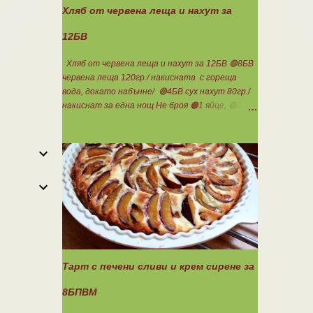
Хляб от червена леща и нахут за
12БВ
Хляб от червена леща и нахут за 12БВ 🟢8БВ
червена леща 120гр./ накисната с гореща
вода, докато набънне/ 🟢4БВ сух нахут 80гр./
накиснат за една нощ Не броя 🟠1 яйце, 🟢3-
4с.л. кисело мляко, сол, бакпулвер. Всички
продукти се блендират. Пече се в загрятя
фурна на 180градуса до готовност. Нарязва
се на 12 филийки, всяка за 1БВ. Нека да ни е
вкусно заедно! Люси
Тарт с печени сливи и крем сирене за
8БПВМ