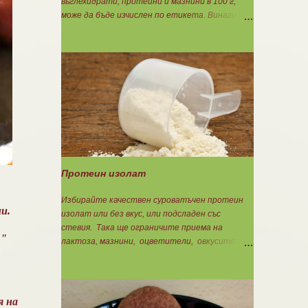
въглехидрати, протеини и мазнини в 100 г,
може да бъде изчислен по етикета. Винаги
когато имате възможност използвайте
формулите за изчисляване на блоковете по
етикет: Протеини: 700 : съдържанието на
протеин в 100 г = количеството протеин за 1
блок. Въглехидрати: 900 : съдържанието на
въглехидрати в 100 г = количеството
въглехидрати за 1 блок. Мазнини: 150 :
количеството мазнини в 100 г продукт =
мазнините за 1 блок.
Протеин изолат
Избирайте качествен суроватъчен протеин
и.
изолат или без вкус, или подсладен със
стевия. Така ще ограничите приема на
 "
лактоза, мазнини, оцветители, овкусители и
неподходящи подсладители. Изолата има по-
добра разтворимост и малко по-бързо
усвояване. Протеинът изолат съдържа 90%
протеин и ниски нива на мазнини. Подходящ е
я на