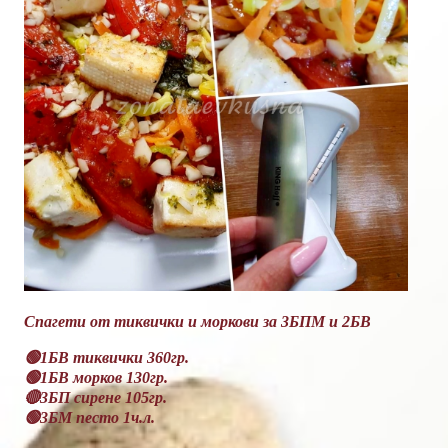
Спагети от тиквички и моркови за 3БПМ и 2БВ
🟢1БВ тиквички 360гр.
🟢1БВ морков 130гр.
🔴3БП сирене 105гр.
🟢3БМ песто 1ч.л.