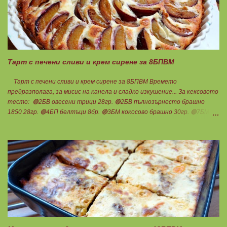
Тарт с печени сливи и крем сирене за 8БПВМ
Тарт с печени сливи и крем сирене за 8БПВМ Времето
предразполага, за мисис на канела и сладко изкушение... За кексовото
тесто: 🟢2БВ овесени трици 28гр. 🔴2БВ пълнозърнесто брашно
1850 28гр. 🟢4БП белтъци 8бр. 🔴3БМ кокосово брашно 30гр. 🟢7БМ
бадемово брашно 21гр. 🟢5БМ сусамов тахан 15гр. Ванилия
Минимално количество стевия бленд. Бакпулвер Всичко се смесва
добре и се оставя на страна да набъбне. За чийз крема: 🟢3БП
обезмаслено крем сирене Кауфланд 200гр. + 1 равна с.л скир 🟠1БП
яйце 1бр. Ванилия Не подслаждам! За отгоре: 🟢4БВ сини сливи
360гр. Канела Мазнините са удвоени за белтъците и крем сиренето!
В голяма силиконова форма за тарт, разпределих така: 🥧1- ви слой
от кексово тесто 🥧2- ри слой чийз крем 🥧3- ти слой нарязани сини
сливи Канелата поръсих след изпичане, за да не е много натрапчива и
в голямо количество. Сладкиша изпекох в загрята фурна на 180
градуса , докато бялата смес стане леко златиста. Внимате...