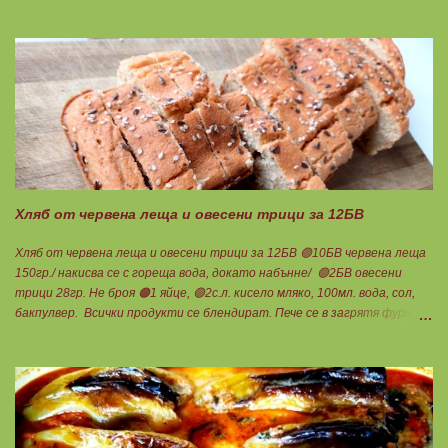
Намачквате добре с вилица , или пасирате до абсолютно гладък крем
с пасатор. Уверявам Ви, че става невероятно вкусно и приятно за
приготвяне на всякакви плодови кремчета, крем за торти, за всякакви
разядки и салати... Ако изварата е обезмаслена можете да удвоявате
мазнините. Ако не е, броите като нискомаслен продукт. Можете да
си приготвите по- голямо количество и да съхранявате в хладилник
за няколко дни. Част от моята закуска днес, беше това вкусно
кремче... 🟢1БП извара 50гр. 🟢1БВ череши 8бр. 🟠1БМ орех 1бр.
Ванилия Нека да ни е вкусно заедно! Люси
Хляб от червена леща и овесени трици за 12БВ
Хляб от червена леща и овесени трици за 12БВ 🟢10БВ червена леща
150гр./ накисва се с гореща вода, докато набънне/ 🟢2БВ овесени
трици 28гр. Не броя 🟠1 яйце, 🟢2с.л. кисело мляко, 100мл. вода, сол,
бакпулвер. Всички продукти се блендират. Пече се в загрятя фурна
на 180градуса до готовност. Нарязва се на 12 филийки, всяка за 1БВ.
Нека да ни е вкусно заедно! Люси