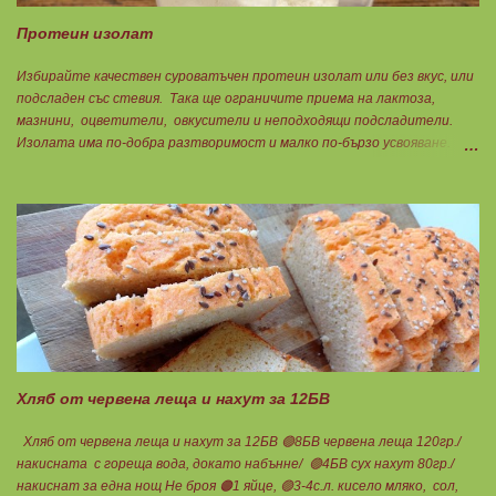
Протеин изолат
Избирайте качествен суроватъчен протеин изолат или без вкус, или
подсладен със стевия. Така ще ограничите приема на лактоза,
мазнини, оцветители, овкусители и неподходящи подсладители.
Изолата има по-добра разтворимост и малко по-бързо усвояване.
Протеинът изолат съдържа 90% протеин и ниски нива на мазнини.
Подходящ е за хора с лактозна непоносимост. Самата технология на
филтрация при качествените продукти отстранява млечната захар
и по този начин се избягват проблемите със алергии, задържане на
вода, подуване на стомаха, диария или друг тип дискомфорт.
Хляб от червена леща и нахут за 12БВ
Хляб от червена леща и нахут за 12БВ 🟢8БВ червена леща 120гр./
накисната с гореща вода, докато набънне/ 🟢4БВ сух нахут 80гр./
накиснат за една нощ Не броя 🟠1 яйце, 🟢3-4с.л. кисело мляко, сол,