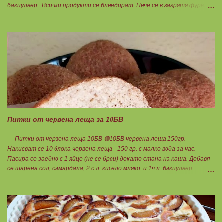
бакпулвер. Всички продукти се блендират. Пече се в загрятя фурна
на 180градуса до готовност. Нарязва се на 12 филийки, всяка за 1БВ.
Нека да ни е вкусно заедно! Люси
Питки от червена леща за 10БВ
Питки от червена леща 10БВ 🟢10БВ червена леща 150гр.
Накисват се 10 блока червена леща - 150 гр. с малко вода за час.
Пасира се заедно с 1 яйце (не се брои) докато стана на каша. Добавя
се шарена сол, самардала, 2 с.л. кисело мляко и 1ч.л. бакпулвер.
Добавям се хуск, докато стане много гъста смес, която може да се
оформя на топчета. Оставя се още малко, да поеме добре хуска и с
влажни ръце се оформят 10 еднакви топчета. Пече се в добре
загрята фурна на 200 градуса за 35-40 мин. Всяка питка е 1 блок
въглехидрат. Нека да ни е вкусно заедно! Споделено от Петя Чанева