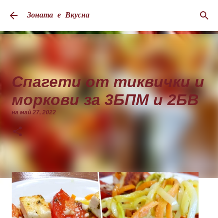
Пропускане към основното съдържание
Зоната е Вкусна
Спагети от тиквички и
моркови за 3БПМ и 2БВ
на
май 27, 2022