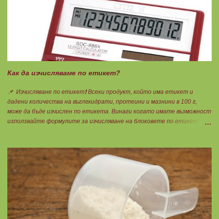
Как да изчисляваме по етикет?
📌 Изчисляване по етикет❗ Всеки продукт, който има етикет и
дадени количества на въглехидрати, протеини и мазнини в 100 г,
може да бъде изчислен по етикета. Винаги когато имате възможност
използвайте формулите за изчисляване на блоковете по етикет:
Протеини: 700 : съдържанието на протеин в 100 г = количеството
протеин за 1 блок. Въглехидрати: 900 : съдържанието на
въглехидрати в 100 г = количеството въглехидрати за 1 блок.
Мазнини: 150 : количеството мазнини в 100 г продукт = мазнините за
1 блок.