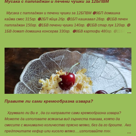
Мусака с патладжан и печени чушки за 12БПВМ
Мусака с патладжан и печени чушки за 12БПВМ 🟠9БП домашна
кайма смес 315гр. 🟠2БП яйца 2бр. 🔴1БП кашкавал 28гр. 🟢1БВ печен
патладжан 150гр. 🟢1БВ печени чушки 140гр. 🟢1БВ стар лук 120гр. 🟢
1БВ домат домашна консерва 330гр. 🟠8БВ картофи 480гр. 🟢11БМ
зехтин почти 3ч.л. 🟢150гр. кисело мляко не се брои Подправки на вкус
Мазнините се намаляват за кашкавала! Ако ползвате много мазна
кайма, може изобщо да не добавяте мазнини... Каймата се задушава с
лука и картофите. Всичко останало с3 нарязва и добавя към сместа.
Пече се до готовност. Заливката е от яйца,кашкавал и 150гр. кисело
мляко. Цялото количество можете да разпределите на порции и да
хапвате както предпочитате. Нека да ни е вкусно заедно! Люси
Правите ли сами кремообразна извара?
Хрумвало ли Ви е , да си направите сами кремообразна извара?
Можете да използвате всякакъв вид зърнеста такава, която да
смесите с минимално количество прясно мляко, без да го броите. Ако
предпочитате кефир или кисело мляко.....използвайте тях.