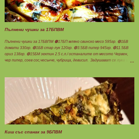
Пълнени чушки за 17БПВМ
Пълнени чушки за 17БВПМ 🟠17БП мляно свинско месо 595гр. 🟢1БВ
домати 330гр. 🟢1БВ стар лук 120гр. 🟢3.5БВ пипер 945гр. 🔴11.5БВ
ориз 138гр. 🟢15БМ зехтин 2.5 с.л./ останалите от месото Червен,
чер пипер, соев сос,чесънче, чубрица, девисил. Задушават се лука и
каймата в мазнината с малко вода. Каймата да стане на трохи и да
остане на мазнина. Добавя се червен пипер, разбърква се и се добавя
чаша вода. Готви се на слаб огън докато изври водата. Овкусява се с
останалите подправки и се пълня пиперките. Подреждат се в тава,
добавят се доматите, вода до средата на чушките и се пече до
готовност. В купичка се разбиват по 3 с.л кисело и прясно мляко,
които се добавят след като се извади гозбата от фурната.
Претегля се общото количество , разделя се на 17 и се определя за
1БПВМ. Предварително трябва да сте определили теглото на
тавата, в която се готвят чушките. Нека да ни е вкусно заедно!
Споделено от Нина Тодорова
Киш със спанак за 9БПВМ