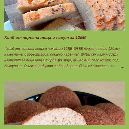
Хляб от червена леща и нахут за 12БВ
Хляб от червена леща и нахут за 12БВ 🟢8БВ червена леща 120гр./
накисната с гореща вода, докато набънне/ 🟢4БВ сух нахут 80гр./
накиснат за една нощ Не броя 🟠1 яйце, 🟢3-4с.л. кисело мляко, сол,
бакпулвер. Всички продукти се блендират. Пече се в загрятя фурна
на 180градуса до готовност. Нарязва се на 12 филийки, всяка за 1БВ.
Нека да ни е вкусно заедно! Люси