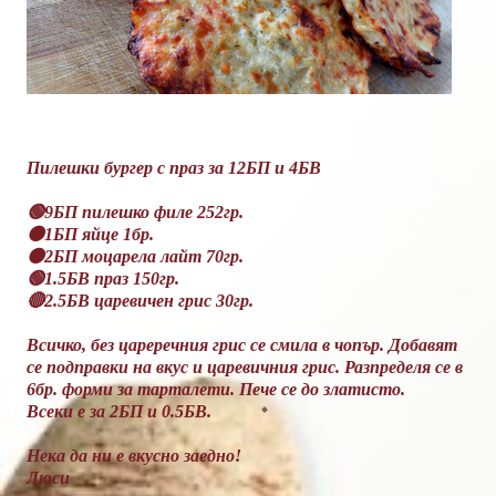
Пилешки бургер с праз за 12БП и 4БВ
🟢9БП пилешко филе 252гр.
🟠1БП яйце 1бр.
🟠2БП моцарела лайт 70гр.
🟢1.5БВ праз 150гр.
🔴2.5БВ царевичен грис 30гр.
Всичко, без цареречния грис се смила в чопър. Добавят
се подправки на вкус и царевичния грис. Разпределя се в
6бр. форми за тарталети. Пече се до златисто.
Всеки е за 2БП и 0.5БВ.
Нека да ни е вкусно заедно!
Люси