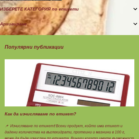
ИЗБЕРЕТЕ КАТЕГОРИЯ по етикети
Архивиране
Популярни публикации
Как да изчисляваме по етикет?
📌 Изчисляване по етикет❗ Всеки продукт, който има етикет и
дадени количества на въглехидрати, протеини и мазнини в 100 г,
може да бъде изчислен по етикета. Винаги когато имате възможност