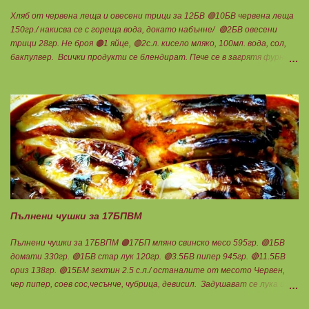
Хляб от червена леща и овесени трици за 12БВ 🟢10БВ червена леща
150гр./ накисва се с гореща вода, докато набънне/ 🟢2БВ овесени
трици 28гр. Не броя 🟠1 яйце, 🟢2с.л. кисело мляко, 100мл. вода, сол,
бакпулвер. Всички продукти се блендират. Пече се в загрятя фурна
на 180градуса до готовност. Нарязва се на 12 филийки, всяка за 1БВ.
Нека да ни е вкусно заедно! Люси
Пълнени чушки за 17БПВМ
Пълнени чушки за 17БВПМ 🟠17БП мляно свинско месо 595гр. 🟢1БВ
домати 330гр. 🟢1БВ стар лук 120гр. 🟢3.5БВ пипер 945гр. 🔴11.5БВ
ориз 138гр. 🟢15БМ зехтин 2.5 с.л./ останалите от месото Червен,
чер пипер, соев сос,чесънче, чубрица, девисил. Задушават се лука и
каймата в мазнината с малко вода. Каймата да стане на трохи и да