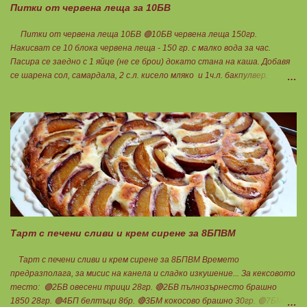
Питки от червена леща за 10БВ
Питки от червена леща 10БВ 🟢10БВ червена леща 150гр.
Накисват се 10 блока червена леща - 150 гр. с малко вода за час.
Пасира се заедно с 1 яйце (не се брои) докато стана на каша. Добавя
се шарена сол, самардала, 2 с.л. кисело мляко и 1ч.л. бакпулвер.
Добавям се хуск, докато стане много гъста смес, която може да се
оформя на топчета. Оставя се още малко, да поеме добре хуска и с
влажни ръце се оформят 10 еднакви топчета. Пече се в добре
загрята фурна на 200 градуса за 35-40 мин. Всяка питка е 1 блок
въглехидрат. Нека да ни е вкусно заедно! Споделено от Петя Чанева
Тарт с печени сливи и крем сирене за 8БПВМ
Тарт с печени сливи и крем сирене за 8БПВМ Времето
предразполага, за мисис на канела и сладко изкушение... За кексовото
тесто: 🟢2БВ овесени трици 28гр. 🔴2БВ пълнозърнесто брашно
1850 28гр. 🟢4БП белтъци 8бр. 🔴3БМ кокосово брашно 30гр. 🟢7БМ