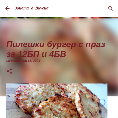
Пропускане към основното съдържание
Зоната е Вкусна
Пилешки бургер с праз
за 12БП и 4БВ
на
октомври 15, 2024