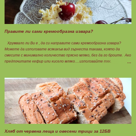
хапвате както предпочитате. Нека да ни е вкусно заедно! Люси
Правите ли сами кремообразна извара?
Хрумвало ли Ви е , да си направите сами кремообразна извара?
Можете да използвате всякакъв вид зърнеста такава, която да
смесите с минимално количество прясно мляко, без да го броите. Ако
предпочитате кефир или кисело мляко.....използвайте тях.
Намачквате добре с вилица , или пасирате до абсолютно гладък крем
с пасатор. Уверявам Ви, че става невероятно вкусно и приятно за
приготвяне на всякакви плодови кремчета, крем за торти, за всякакви
разядки и салати... Ако изварата е обезмаслена можете да удвоявате
мазнините. Ако не е, броите като нискомаслен продукт. Можете да
си приготвите по- голямо количество и да съхранявате в хладилник
за няколко дни. Част от моята закуска днес, беше това вкусно
кремче... 🟢1БП извара 50гр. 🟢1БВ череши 8бр. 🟠1БМ орех 1бр.
Ванилия Нека да ни е вкусно заедно! Люси
Хляб от червена леща и овесени трици за 12БВ