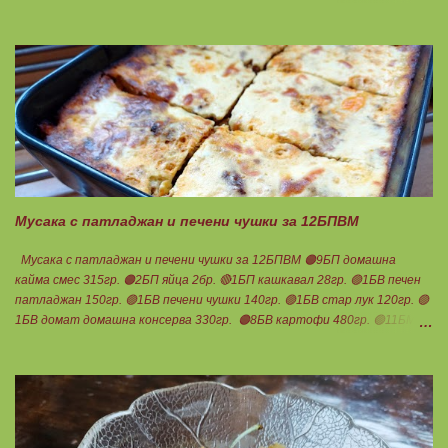
бадемово брашно 21гр. 🟢5БМ сусамов тахан 15гр. Ванилия
Минимално количество стевия бленд. Бакпулвер Всичко се смесва
добре и се оставя на страна да набъбне. За чийз крема: 🟢3БП
обезмаслено крем сирене Кауфланд 200гр. + 1 равна с.л скир 🟠1БП
яйце 1бр. Ванилия Не подслаждам! За отгоре: 🟢4БВ сини сливи
360гр. Канела Мазнините са удвоени за белтъците и крем сиренето!
В голяма силиконова форма за тарт, разпределих така: 🥧1- ви слой
от кексово тесто 🥧2- ри слой чийз крем 🥧3- ти слой нарязани сини
сливи Канелата поръсих след изпичане, за да не е много натрапчива и
в голямо количество. Сладкиша изпекох в загрята фурна на 180
градуса , докато бялата смес стане леко златиста. Внимате...
Мусака с патладжан и печени чушки за 12БПВМ
Мусака с патладжан и печени чушки за 12БПВМ 🟠9БП домашна
кайма смес 315гр. 🟠2БП яйца 2бр. 🔴1БП кашкавал 28гр. 🟢1БВ печен
патладжан 150гр. 🟢1БВ печени чушки 140гр. 🟢1БВ стар лук 120гр. 🟢
1БВ домат домашна консерва 330гр. 🟠8БВ картофи 480гр. 🟢11БМ
зехтин почти 3ч.л. 🟢150гр. кисело мляко не се брои Подправки на вкус
Мазнините се намаляват за кашкавала! Ако ползвате много мазна
кайма, може изобщо да не добавяте мазнини... Каймата се задушава с
лука и картофите. Всичко останало с3 нарязва и добавя към сместа.
Пече се до готовност. Заливката е от яйца,кашкавал и 150гр. кисело
мляко. Цялото количество можете да разпределите на порции и да