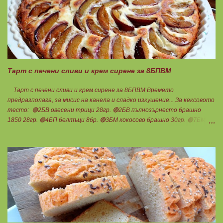
вода, подуване на стомаха, диария или друг тип дискомфорт.
Тарт с печени сливи и крем сирене за 8БПВМ
Тарт с печени сливи и крем сирене за 8БПВМ Времето
предразполага, за мисис на канела и сладко изкушение... За кексовото
тесто: 🟢2БВ овесени трици 28гр. 🔴2БВ пълнозърнесто брашно
1850 28гр. 🟢4БП белтъци 8бр. 🔴3БМ кокосово брашно 30гр. 🟢7БМ
бадемово брашно 21гр. 🟢5БМ сусамов тахан 15гр. Ванилия
Минимално количество стевия бленд. Бакпулвер Всичко се смесва
добре и се оставя на страна да набъбне. За чийз крема: 🟢3БП
обезмаслено крем сирене Кауфланд 200гр. + 1 равна с.л скир 🟠1БП
яйце 1бр. Ванилия Не подслаждам! За отгоре: 🟢4БВ сини сливи
360гр. Канела Мазнините са удвоени за белтъците и крем сиренето!
В голяма силиконова форма за тарт, разпределих така: 🥧1- ви слой
от кексово тесто 🥧2- ри слой чийз крем 🥧3- ти слой нарязани сини
сливи Канелата поръсих след изпичане, за да не е много натрапчива и
в голямо количество. Сладкиша изпекох в загрята фурна на 180