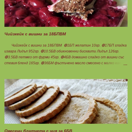
Чийзкейк с вишни за 18БПВМ
Чийзкейк с вишни за 18БПВМ 🟢1БП желатин 10гр. 🟢17БП гладка
извара Лидъл 952гр. 🔴10.5БВ обикновенни бисквити Лидъл 126гр.
🔴3.5БВ петмез от фурми 45гр. 🟢4БВ домашно сладко от вишни със
стевия бленд 165гр. 🟢36БМ фъстъчено масло смесено с малко какао (
така си забърках в буркана ) 108гр. Ванилия 1с.л.стевия бленд в крема
Мазнините са удвоени заради обезмасленото извара!
Бисквитките не го предполагат много, но мигвам...Начуках ги по-
едро и смесих с фъстъченото масло. Получи се доволно количество.
Загладих с чашка във формата. Изварата смесих с петмез от фурми и
супена лъжица стевия бленд. Добавих ванилия и разтопения
предварително на водна баня желатин. Веднага изсипах крема върху
бисквитките и прибрах да стегне. Когато е готово добавям
сладкото... Нека да ни е вкусно заедно! Люси
Овесени блатчета с чия за 6БВ