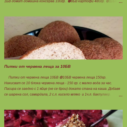
1БВ домат домашна консерва 330гр. 🟠8БВ картофи 480гр. 🟢11БМ
зехтин почти 3ч.л. 🟢150гр. кисело мляко не се брои Подправки на вкус
Мазнините се намаляват за кашкавала! Ако ползвате много мазна
кайма, може изобщо да не добавяте мазнини... Каймата се задушава с
лука и картофите. Всичко останало с3 нарязва и добавя към сместа.
Пече се до готовност. Заливката е от яйца,кашкавал и 150гр. кисело
мляко. Цялото количество можете да разпределите на порции и да
хапвате както предпочитате. Нека да ни е вкусно заедно! Люси
Питки от червена леща за 10БВ
Питки от червена леща 10БВ 🟢10БВ червена леща 150гр.
Накисват се 10 блока червена леща - 150 гр. с малко вода за час.
Пасира се заедно с 1 яйце (не се брои) докато стана на каша. Добавя
се шарена сол, самардала, 2 с.л. кисело мляко и 1ч.л. бакпулвер.
Добавям се хуск, докато стане много гъста смес, която може да се
оформя на топчета. Оставя се още малко, да поеме добре хуска и с
влажни ръце се оформят 10 еднакви топчета. Пече се в добре
загрята фурна на 200 градуса за 35-40 мин. Всяка питка е 1 блок
въглехидрат. Нека да ни е вкусно заедно! Споделено от Петя Чанева