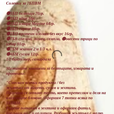
Соленки за 7БПВМ
🟢1БП белтъци 70гр.
🟠1БП яйце 1бр.
🟢1БП извара Мероне 64гр.
🔴2БП сирене 88гр.
🟢2БП протеин изолат без вкус 16гр.
🔴7БВ спелта, лимец, семпла, 🟢овесени трици по
избор 91гр.
🟢7БМ зехтин 2 и 1/3 ч.л.
🟢4БМ сусам 12гр.
1/2 бакпулвер, самардала
Мазнините завишени за белтъците, изварата и
протеина!
"Смесвам всички продукти / без
жълтъка от яйцето, сусам и зехтина.
Получава се лепкаво тесто, което претеглям и деля на
вложените блокове. Оформям 7 топки всяка по
1БПВМ.
Ръцете потапям в зехтина и оформям фитил,
прегъвам на 2 и оплитам. Разбивам жълтъка с малко