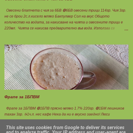
Овесени блатчета с чия за 6БВ 🟢6БВ овесени трици 114гр. Чия 3гр.
не се брои 2с.л.кисело мляко Бакпулвер Сол на вкус Общото
количество на водата, за накисване на чията и овесените трици е
220мл. Чията се накисва предварително във вода. Използва се
вместо белтък. Всички продукти се смесват добре. Добавя се вода и
се изчаква триците да набъбнат. Сместа трябва да е толкова рядка,
че да се разпредели лесно по формичките, 6 на брой. Пече се в
загрята фурна до златисто. Нека да ни е вкусно заедно! Люси
Фрапе за 1БПВМ
Фрапе за 1БПВМ 🟢1БПВ прясно мляко 1.7% 220гр. 🟢1БМ лешников
тахан 3гр. ☕1ч.л. нес кафе Нека да ни е вкусно заедно! Люси
This site uses cookies from Google to deliver its services
and to analyze traffic. Your IP address and user-agent are