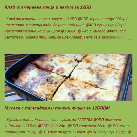
градуса , докато бялата смес стане леко златиста. Внимате...
Хляб от червена леща и нахут за 12БВ
Хляб от червена леща и нахут за 12БВ 🟢8БВ червена леща 120гр./
накисната с гореща вода, докато набънне/ 🟢4БВ сух нахут 80гр./
накиснат за една нощ Не броя 🟠1 яйце, 🟢3-4с.л. кисело мляко, сол,
бакпулвер. Всички продукти се блендират. Пече се в загрятя фурна
на 180градуса до готовност. Нарязва се на 12 филийки, всяка за 1БВ.
Нека да ни е вкусно заедно! Люси
Мусака с патладжан и печени чушки за 12БПВМ
Мусака с патладжан и печени чушки за 12БПВМ 🟠9БП домашна
кайма смес 315гр. 🟠2БП яйца 2бр. 🔴1БП кашкавал 28гр. 🟢1БВ печен
патладжан 150гр. 🟢1БВ печени чушки 140гр. 🟢1БВ стар лук 120гр. 🟢