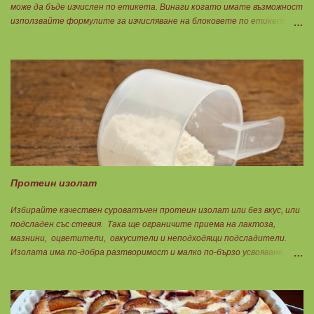
може да бъде изчислен по етикета. Винаги когато имате възможност
използвайте формулите за изчисляване на блоковете по етикет:
Протеини: 700 : съдържанието на протеин в 100 г = количеството
протеин за 1 блок. Въглехидрати: 900 : съдържанието на
въглехидрати в 100 г = количеството въглехидрати за 1 блок.
Мазнини: 150 : количеството мазнини в 100 г продукт = мазнините за
1 блок.
Протеин изолат
Избирайте качествен суроватъчен протеин изолат или без вкус, или
подсладен със стевия. Така ще ограничите приема на лактоза,
мазнини, оцветители, овкусители и неподходящи подсладители.
Изолата има по-добра разтворимост и малко по-бързо усвояване.
Протеинът изолат съдържа 90% протеин и ниски нива на мазнини.
Подходящ е за хора с лактозна непоносимост. Самата технология на
филтрация при качествените продукти отстранява млечната захар
и по този начин се избягват проблемите със алергии, задържане на