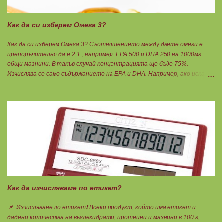
Как да си изберем Омега 3?
Как да си изберем Омега 3? Съотношението между двете омеги е
препоръчително да е 2:1 , например ЕРА 500 и DHA 250 на 1000мг.
общи мазнини. В такъв случай концентрацията ще бъде 75%.
Изчислява се само съдържанието на EPA и DHA. Например, ако искате
да приемате по 6гр. Омега 3, то с описаната концентрация следва да
вземате по 8бр. капсули. Концентрацията на Омега 3 не трябва да е
по-малко от 60%, което гарантира, че ще приемете по-малко
количество излишни мазнини като други омеги 6 и 9, и разни
наситени мазнини. Трябва да търсите на етикета от какви риби е
маслото. От по-дребни видове преработка е по-щадяща.
Технологията на пречистване и концентрация на рибеното масло до
омега-3 мастни киселини е различна. Крайната форма е или етил-
естерна от молекулярното пречистване, или триглицеридна чрез
обратен процес на реестеризация. Винаги избирайте
триглицеридната форма, защото тя е лесно усвоима естествена
Как да изчисляваме по етикет?
форма. И накрая е важно ...
📌 Изчисляване по етикет❗ Всеки продукт, който има етикет и
дадени количества на въглехидрати, протеини и мазнини в 100 г,