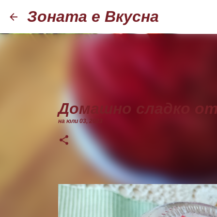
Зоната е Вкусна
Домашно сладко от
на
юли 03, 2023