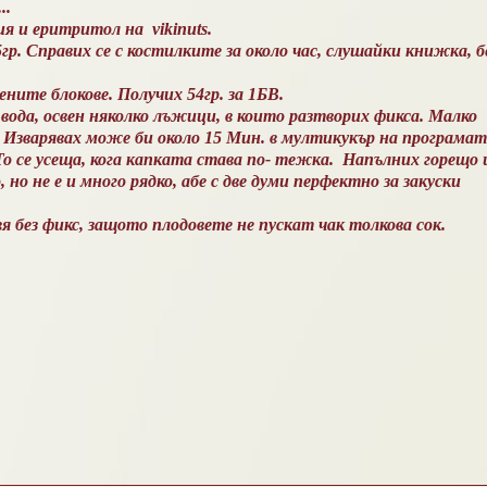
..
я и еритритол на vikinuts.
гр. Справих се с костилките за около час, слушайки книжка, б
ените блокове. Получих 54гр. за 1БВ.
вода, освен няколко лъжици, в които разтворих фикса. Малко
 Изварявах може би около 15 Мин. в мултикукър на програмат
 То се усеща, кога капката става по- тежка. Напълних горещо 
 но не е и много рядко, абе с две думи перфектно за закуски
я без фикс, защото плодовете не пускат чак толкова сок.