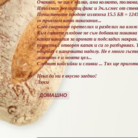
Очаквах, че ще е малко, ама колкото, толкова.
Използвах желиращ фикс и 3ч.л.смес от стеви
Почистените плодове излязоха 15.5 БВ = 1245
го приемам като наказание...
След сваряване претеглих и разделих на влож
Към самите плодове не съм добавяла никаква 
капки ванилия за аромат и подсладих накрая.
пържене с отворен капак и си го разбърквах.
обърнах с капачката надолу. Не е много гъсто,
,каквато е и моята цел...
Следват кайсийки и сливки ... Тях ще приготв
Нека да ни е вкусно заедно!
Люси
ДОМАШНО