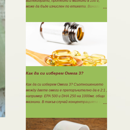
въглехидрати, протеини и мазнини в 100 г,
може да бъде изчислен по етикета. Винаги
когато имате възможност използвайте
формулите за изчисляване на блоковете по
етикет: Протеини: 700 : съдържанието на
протеин в 100 г = количеството протеин за 1
блок. Въглехидрати: 900 : съдържанието на
въглехидрати в 100 г = количеството
въглехидрати за 1 блок. Мазнини: 150 :
количеството мазнини в 100 г продукт =
мазнините за 1 блок.
Как да си изберем Омега 3?
Как да си изберем Омега 3? Съотношението
между двете омеги е препоръчително да е 2:1 ,
например ЕРА 500 и DHA 250 на 1000мг. общи
мазнини. В такъв случай концентрацията ще
бъде 75%. Изчислява се само съдържанието на
EPA и DHA. Например, ако искате да приемате
по 6гр. Омега 3, то с описаната концентрация
следва да вземате по 8бр. капсули.