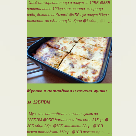
сливи Канелата поръсих след изпичане, за да
Хляб от червена леща и нахут за 12БВ 🟢8БВ
не е много натрапчива и в голямо количество.
червена леща 120гр./ накисната с гореща
Сладкиша изпекох в загрята фурна на 180
вода, докато набънне/ 🟢4БВ сух нахут 80гр./
градуса , докато бялата смес стане леко
накиснат за една нощ Не броя 🟠1 яйце, 🟢3-
златиста. Внимате...
4с.л. кисело мляко, сол, бакпулвер. Всички
продукти се блендират. Пече се в загрятя
фурна на 180градуса до готовност. Нарязва
се на 12 филийки, всяка за 1БВ. Нека да ни е
вкусно заедно! Люси
Мусака с патладжан и печени чушки
за 12БПВМ
Мусака с патладжан и печени чушки за
12БПВМ 🟠9БП домашна кайма смес 315гр. 🟠
2БП яйца 2бр. 🔴1БП кашкавал 28гр. 🟢1БВ
печен патладжан 150гр. 🟢1БВ печени чушки