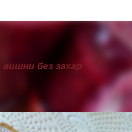
Пропускане към основното съдържание
 вишни без захар