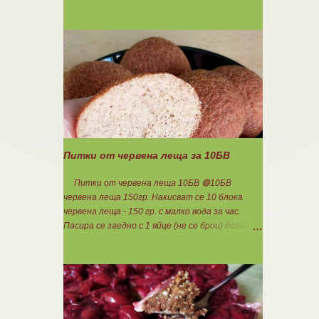
140гр. 🟢1БВ стар лук 120гр. 🟢1БВ домат
домашна консерва 330гр. 🟠8БВ картофи
480гр. 🟢11БМ зехтин почти 3ч.л. 🟢150гр.
кисело мляко не се брои Подправки на вкус
Мазнините се намаляват за кашкавала! Ако
ползвате много мазна кайма, може изобщо да
не добавяте мазнини... Каймата се задушава с
лука и картофите. Всичко останало с3
нарязва и добавя към сместа. Пече се до
готовност. Заливката е от яйца,кашкавал и
150гр. кисело мляко. Цялото количество
Питки от червена леща за 10БВ
можете да разпределите на порции и да
хапвате както предпочитате. Нека да ни е
Питки от червена леща 10БВ 🟢10БВ
вкусно заедно! Люси
червена леща 150гр. Накисват се 10 блока
червена леща - 150 гр. с малко вода за час.
Пасира се заедно с 1 яйце (не се брои) докато
стана на каша. Добавя се шарена сол,
самардала, 2 с.л. кисело мляко и 1ч.л.
бакпулвер. Добавям се хуск, докато стане
много гъста смес, която може да се оформя на
топчета. Оставя се още малко, да поеме
добре хуска и с влажни ръце се оформят 10