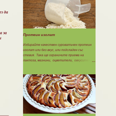
Концентрацията на Омега 3 не трябва да е
по-малко от 60%, което гарантира, че ще
приемете по-малко количество излишни
ез да
мазнини като други омеги 6 и 9, и разни
наситени мазнини. Трябва да търсите на
етикета от какви риби е маслото. От по-
дребни видове преработка е по-щадяща.
а за
Протеин изолат
Технологията на пречистване и концентрация
и
на рибеното масло до омега-3 мастни
Избирайте качествен суроватъчен протеин
киселини е различна. Крайната форма е или
изолат или без вкус, или подсладен със
етил-естерна от молекулярното
стевия. Така ще ограничите приема на
пречистване, или триглицеридна чрез
лактоза, мазнини, оцветители, овкусители и
обратен процес на реестеризация. Винаги
неподходящи подсладители. Изолата има по-
избирайте триглицеридната форма, защото
добра разтворимост и малко по-бързо
тя е лесно усвоима естествена форма. И
усвояване. Протеинът изолат съдържа 90%
накрая е важно ...
протеин и ниски нива на мазнини. Подходящ е
за хора с лактозна непоносимост. Самата
технология на филтрация при качествените
продукти отстранява млечната захар и по
този начин се избягват проблемите със
алергии, задържане на вода, подуване на
стомаха, диария или друг тип дискомфорт.