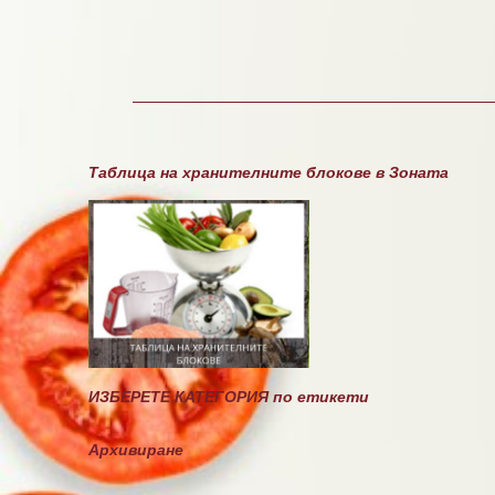
К
о
м
е
н
т
а
Таблица на хранителните блокове в Зоната
р
и
ИЗБЕРЕТЕ КАТЕГОРИЯ по етикети
Архивиране