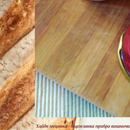
Хайде мецанка - мързеланка прибра вишничк