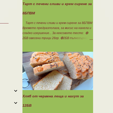
Тарт с печени сливи и крем сирене за
8БПВМ
Тарт с печени сливи и крем сирене за 8БПВМ
Времето предразполага, за мисис на канела и
сладко изкушение... За кексовото тесто: 🟢
2БВ овесени трици 28гр. 🔴2БВ пълнозърнесто
брашно 1850 28гр. 🟢4БП белтъци 8бр. 🔴3БМ
кокосово брашно 30гр. 🟢7БМ бадемово брашно
21гр. 🟢5БМ сусамов тахан 15гр. Ванилия
Минимално количество стевия бленд.
Бакпулвер Всичко се смесва добре и се оставя
на страна да набъбне. За чийз крема: 🟢3БП
обезмаслено крем сирене Кауфланд 200гр. + 1
равна с.л скир 🟠1БП яйце 1бр. Ванилия Не
подслаждам! За отгоре: 🟢4БВ сини сливи
360гр. Канела Мазнините са удвоени за
белтъците и крем сиренето! В голяма
Хляб от червена леща и нахут за
силиконова форма за тарт, разпределих
така: 🥧1- ви слой от кексово тесто 🥧2- ри
12БВ
слой чийз крем 🥧3- ти слой нарязани сини