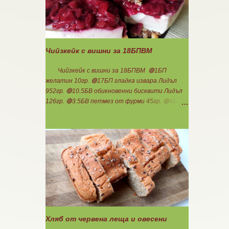
еднакви топчета. Пече се в добре загрята
фурна на 200 градуса за 35-40 мин. Всяка
питка е 1 блок въглехидрат. Нека да ни е
вкусно заедно! Споделено от Петя Чанева
Чийзкейк с вишни за 18БПВМ
Чийзкейк с вишни за 18БПВМ 🟢1БП
желатин 10гр. 🟢17БП гладка извара Лидъл
952гр. 🔴10.5БВ обикновенни бисквити Лидъл
126гр. 🔴3.5БВ петмез от фурми 45гр. 🟢4БВ
домашно сладко от вишни със стевия бленд
165гр. 🟢36БМ фъстъчено масло смесено с
малко какао ( така си забърках в буркана )
108гр. Ванилия 1с.л.стевия бленд в крема
Мазнините са удвоени заради обезмасленото
извара! Бисквитките не го предполагат
много, но мигвам...Начуках ги по- едро и смесих
с фъстъченото масло. Получи се доволно
количество. Загладих с чашка във формата.
Изварата смесих с петмез от фурми и супена
лъжица стевия бленд. Добавих ванилия и
Хляб от червена леща и овесени
разтопения предварително на водна баня