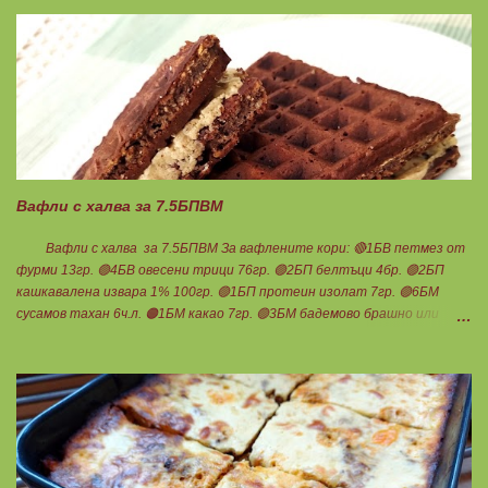
чаша вода. Готви се на слаб огън докато изври водата. Овкусява се с
останалите подправки и се пълня пиперките. Подреждат се в тава,
добавят се доматите, вода до средата на чушките и се пече до
готовност. В купичка се разбиват по 3 с.л кисело и прясно мляко,
които се добавят след като се извади гозбата от фурната.
Претегля се общото количество , разделя се на 17 и се определя за
1БПВМ. Предварително трябва да сте определили теглото на
тавата, в която се готвят чушките. Нека да ни е вкусно заедно!
Споделено от Нина Тодорова
Вафли с халва за 7.5БПВМ
Вафли с халва за 7.5БПВМ За вафлените кори: 🔴1БВ петмез от
фурми 13гр. 🟢4БВ овесени трици 76гр. 🟢2БП белтъци 4бр. 🟢2БП
кашкавалена извара 1% 100гр. 🟢1БП протеин изолат 7гр. 🟢6БМ
сусамов тахан 6ч.л. 🟠1БМ какао 7гр. 🟢3БМ бадемово брашно или
смлени бадеми 9гр. Щипка бакпулвер и ванилия. За халвата: 🟢2.5БП
протеин изолат 20гр. 🔴2.5БВ мед 30гр. 🟢5БМ сусамов тахан 5ч.л.
Мазнините са удвоени заради изварата, протеина и белтъците! 👉
Начин на приготвяне на вафлените кори: Всичко се смесва заедно и се
изчаква триците да набъбнат. Сместа става гъста, разпределя се
на две равни части. Пече се в гофретник, на степен 2 - 3- 4 от 5.
Получават се плътни кори, без да лепнат и изварата не се усеща.