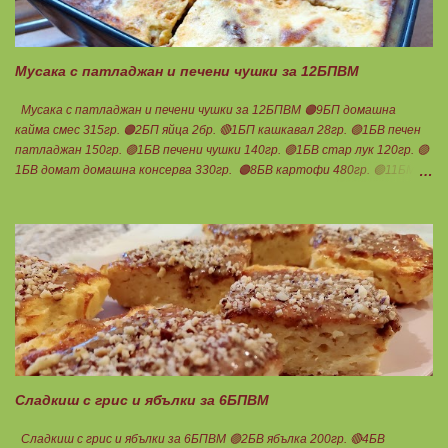
Трябва да се изпекат добре. След като се охладят се втвърдяват.
Ако покритието на гофретника е добро, не се притеснявайте да
печете, няма да залепне нищо. 👉Начин на приготвяне на
халвата: Всички продукти се размесват доб...
Мусака с патладжан и печени чушки за 12БПВМ
Мусака с патладжан и печени чушки за 12БПВМ 🟠9БП домашна
кайма смес 315гр. 🟠2БП яйца 2бр. 🔴1БП кашкавал 28гр. 🟢1БВ печен
патладжан 150гр. 🟢1БВ печени чушки 140гр. 🟢1БВ стар лук 120гр. 🟢
1БВ домат домашна консерва 330гр. 🟠8БВ картофи 480гр. 🟢11БМ
зехтин почти 3ч.л. 🟢150гр. кисело мляко не се брои Подправки на вкус
Мазнините се намаляват за кашкавала! Ако ползвате много мазна
кайма, може изобщо да не добавяте мазнини... Каймата се задушава с
лука и картофите. Всичко останало с3 нарязва и добавя към сместа.
Пече се до готовност. Заливката е от яйца,кашкавал и 150гр. кисело
мляко. Цялото количество можете да разпределите на порции и да
хапвате както предпочитате. Нека да ни е вкусно заедно! Люси
Сладкиш с грис и ябълки за 6БПВМ
Сладкиш с грис и ябълки за 6БПВМ 🟢2БВ ябълка 200гр. 🔴4БВ