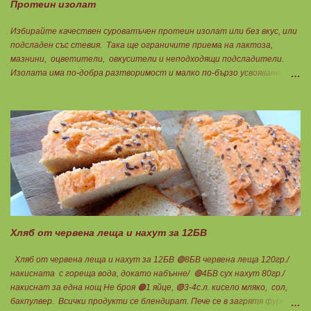
Протеин изолат
Избирайте качествен суроватъчен протеин изолат или без вкус, или
подсладен със стевия. Така ще ограничите приема на лактоза,
мазнини, оцветители, овкусители и неподходящи подсладители.
Изолата има по-добра разтворимост и малко по-бързо усвояване.
Протеинът изолат съдържа 90% протеин и ниски нива на мазнини.
Подходящ е за хора с лактозна непоносимост. Самата технология на
филтрация при качествените продукти отстранява млечната захар
и по този начин се избягват проблемите със алергии, задържане на
вода, подуване на стомаха, диария или друг тип дискомфорт.
Хляб от червена леща и нахут за 12БВ
Хляб от червена леща и нахут за 12БВ 🟢8БВ червена леща 120гр./
накисната с гореща вода, докато набънне/ 🟢4БВ сух нахут 80гр./
накиснат за една нощ Не броя 🟠1 яйце, 🟢3-4с.л. кисело мляко, сол,
бакпулвер. Всички продукти се блендират. Пече се в загрятя фурна