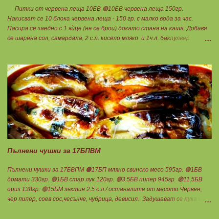
Питки от червена леща 10БВ 🟢10БВ червена леща 150гр.
Накисват се 10 блока червена леща - 150 гр. с малко вода за час.
Пасира се заедно с 1 яйце (не се брои) докато стана на каша. Добавя
се шарена сол, самардала, 2 с.л. кисело мляко и 1ч.л. бакпулвер.
Добавям се хуск, докато стане много гъста смес, която може да се
оформя на топчета. Оставя се още малко, да поеме добре хуска и с
влажни ръце се оформят 10 еднакви топчета. Пече се в добре
загрята фурна на 200 градуса за 35-40 мин. Всяка питка е 1 блок
въглехидрат. Нека да ни е вкусно заедно! Споделено от Петя Чанева
Пълнени чушки за 17БПВМ
Пълнени чушки за 17БВПМ 🟠17БП мляно свинско месо 595гр. 🟢1БВ
домати 330гр. 🟢1БВ стар лук 120гр. 🟢3.5БВ пипер 945гр. 🔴11.5БВ
ориз 138гр. 🟢15БМ зехтин 2.5 с.л./ останалите от месото Червен,
чер пипер, соев сос,чесънче, чубрица, девисил. Задушават се лука и
каймата в мазнината с малко вода. Каймата да стане на трохи и да
остане на мазнина. Добавя се червен пипер, разбърква се и се добавя