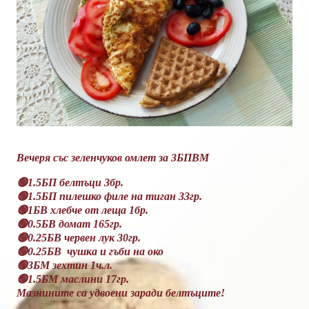
Вечеря със зеленчуков омлет за 3БПВМ
🟢1.5БП белтъци 3бр.
🟢1.5БП пилешко филе на тиган 33гр.
🟢1БВ хлебче от леща 1бр.
🟢0.5БВ домат 165гр.
🟢0.25БВ червен лук 30гр.
🟢0.25БВ чушка и гъби на око
🟢3БМ зехтин 1ч.л.
🟢1.5БМ маслини 17гр.
Мазнините са удвоени заради белтъците!