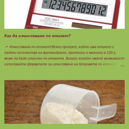
Как да изчисляваме по етикет?
📌 Изчисляване по етикет❗ Всеки продукт, който има етикет и
дадени количества на въглехидрати, протеини и мазнини в 100 г,
може да бъде изчислен по етикета. Винаги когато имате възможност
използвайте формулите за изчисляване на блоковете по етикет:
Протеини: 700 : съдържанието на протеин в 100 г = количеството
протеин за 1 блок. Въглехидрати: 900 : съдържанието на
въглехидрати в 100 г = количеството въглехидрати за 1 блок.
Мазнини: 150 : количеството мазнини в 100 г продукт = мазнините за
1 блок.