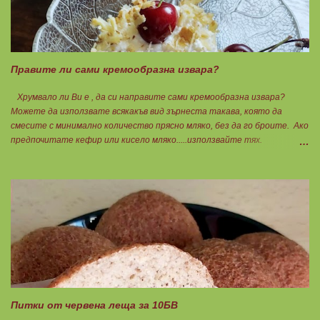
В голяма силиконова форма за тарт, разпределих така: 🥧1- ви слой
от кексово тесто 🥧2- ри слой чийз крем 🥧3- ти слой нарязани сини
сливи Канелата поръсих след изпичане, за да не е много натрапчива и
в голямо количество. Сладкиша изпекох в загрята фурна на 180
градуса , докато бялата смес стане леко златиста. Внимате...
Правите ли сами кремообразна извара?
Хрумвало ли Ви е , да си направите сами кремообразна извара?
Можете да използвате всякакъв вид зърнеста такава, която да
смесите с минимално количество прясно мляко, без да го броите. Ако
предпочитате кефир или кисело мляко.....използвайте тях.
Намачквате добре с вилица , или пасирате до абсолютно гладък крем
с пасатор. Уверявам Ви, че става невероятно вкусно и приятно за
приготвяне на всякакви плодови кремчета, крем за торти, за всякакви
разядки и салати... Ако изварата е обезмаслена можете да удвоявате
мазнините. Ако не е, броите като нискомаслен продукт. Можете да
си приготвите по- голямо количество и да съхранявате в хладилник
за няколко дни. Част от моята закуска днес, беше това вкусно
кремче... 🟢1БП извара 50гр. 🟢1БВ череши 8бр. 🟠1БМ орех 1бр.
Ванилия Нека да ни е вкусно заедно! Люси
Питки от червена леща за 10БВ