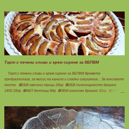
на 180градуса до готовност. Нарязва се на 12 филийки, всяка за 1БВ.
Нека да ни е вкусно заедно! Люси
Тарт с печени сливи и крем сирене за 8БПВМ
Тарт с печени сливи и крем сирене за 8БПВМ Времето
предразполага, за мисис на канела и сладко изкушение... За кексовото
тесто: 🟢2БВ овесени трици 28гр. 🔴2БВ пълнозърнесто брашно
1850 28гр. 🟢4БП белтъци 8бр. 🔴3БМ кокосово брашно 30гр. 🟢7БМ
бадемово брашно 21гр. 🟢5БМ сусамов тахан 15гр. Ванилия
Минимално количество стевия бленд. Бакпулвер Всичко се смесва
добре и се оставя на страна да набъбне. За чийз крема: 🟢3БП
обезмаслено крем сирене Кауфланд 200гр. + 1 равна с.л скир 🟠1БП
яйце 1бр. Ванилия Не подслаждам! За отгоре: 🟢4БВ сини сливи
360гр. Канела Мазнините са удвоени за белтъците и крем сиренето!