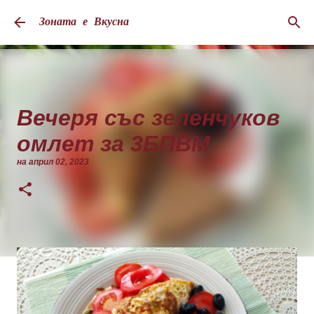
Пропускане към основното съдържание
Зоната е Вкусна
Вечеря със зеленчуков
омлет за 3БПВМ
на
април 02, 2023