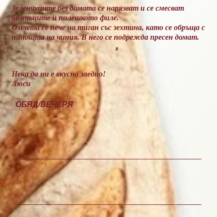
Зеленчуците без домата се нарязват и се смесват
белтъците и пилешкото филе.
Омлета се пече на тиган със зехтина, като се обръща с
помощта на чиния. В него се подрежда пресен домат.
Нека да ни е вкусно заедно!
Люси
ОБЯД/ВЕЧЕРЯ
К
о
м
е
н