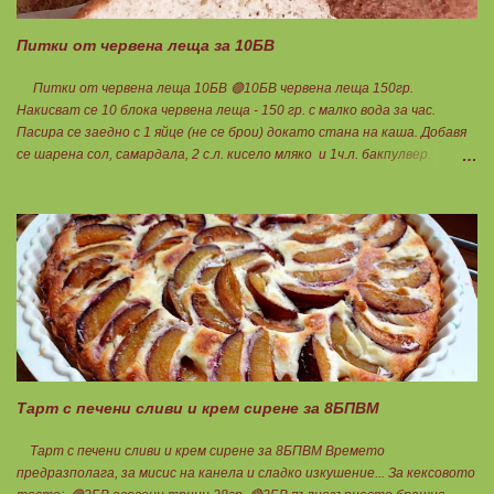
Питки от червена леща за 10БВ
Питки от червена леща 10БВ 🟢10БВ червена леща 150гр.
Накисват се 10 блока червена леща - 150 гр. с малко вода за час.
Пасира се заедно с 1 яйце (не се брои) докато стана на каша. Добавя
се шарена сол, самардала, 2 с.л. кисело мляко и 1ч.л. бакпулвер.
Добавям се хуск, докато стане много гъста смес, която може да се
оформя на топчета. Оставя се още малко, да поеме добре хуска и с
влажни ръце се оформят 10 еднакви топчета. Пече се в добре
загрята фурна на 200 градуса за 35-40 мин. Всяка питка е 1 блок
въглехидрат. Нека да ни е вкусно заедно! Споделено от Петя Чанева
Тарт с печени сливи и крем сирене за 8БПВМ
Тарт с печени сливи и крем сирене за 8БПВМ Времето
предразполага, за мисис на канела и сладко изкушение... За кексовото