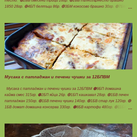
тесто: 🟢2БВ овесени трици 28гр. 🔴2БВ пълнозърнесто брашно
1850 28гр. 🟢4БП белтъци 8бр. 🔴3БМ кокосово брашно 30гр. 🟢7БМ
бадемово брашно 21гр. 🟢5БМ сусамов тахан 15гр. Ванилия
Минимално количество стевия бленд. Бакпулвер Всичко се смесва
добре и се оставя на страна да набъбне. За чийз крема: 🟢3БП
обезмаслено крем сирене Кауфланд 200гр. + 1 равна с.л скир 🟠1БП
яйце 1бр. Ванилия Не подслаждам! За отгоре: 🟢4БВ сини сливи
360гр. Канела Мазнините са удвоени за белтъците и крем сиренето!
В голяма силиконова форма за тарт, разпределих така: 🥧1- ви слой
от кексово тесто 🥧2- ри слой чийз крем 🥧3- ти слой нарязани сини
сливи Канелата поръсих след изпичане, за да не е много натрапчива и
в голямо количество. Сладкиша изпекох в загрята фурна на 180
градуса , докато бялата смес стане леко златиста. Внимате...
Мусака с патладжан и печени чушки за 12БПВМ
Мусака с патладжан и печени чушки за 12БПВМ 🟠9БП домашна
кайма смес 315гр. 🟠2БП яйца 2бр. 🔴1БП кашкавал 28гр. 🟢1БВ печен
патладжан 150гр. 🟢1БВ печени чушки 140гр. 🟢1БВ стар лук 120гр. 🟢
1БВ домат домашна консерва 330гр. 🟠8БВ картофи 480гр. 🟢11БМ
зехтин почти 3ч.л. 🟢150гр. кисело мляко не се брои Подправки на вкус
Мазнините се намаляват за кашкавала! Ако ползвате много мазна
кайма, може изобщо да не добавяте мазнини... Каймата се задушава с
лука и картофите. Всичко останало с3 нарязва и добавя към сместа.