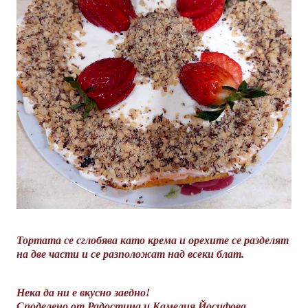
Тортата се сглобява като крема и орехите се разделят
на две части и се разположат над всеки блат.
Нека да ни е вкусно заедно!
Споделено от Радостина и Камелия Йосифова