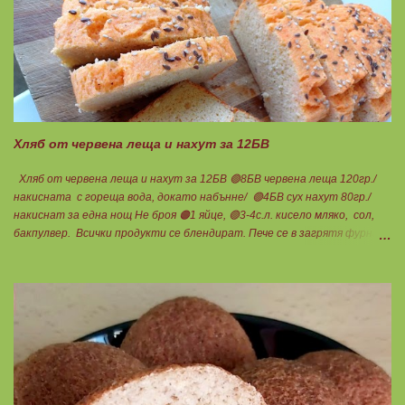
и по този начин се избягват проблемите със алергии, задържане на
вода, подуване на стомаха, диария или друг тип дискомфорт.
Хляб от червена леща и нахут за 12БВ
Хляб от червена леща и нахут за 12БВ 🟢8БВ червена леща 120гр./
накисната с гореща вода, докато набънне/ 🟢4БВ сух нахут 80гр./
накиснат за една нощ Не броя 🟠1 яйце, 🟢3-4с.л. кисело мляко, сол,
бакпулвер. Всички продукти се блендират. Пече се в загрятя фурна
на 180градуса до готовност. Нарязва се на 12 филийки, всяка за 1БВ.
Нека да ни е вкусно заедно! Люси