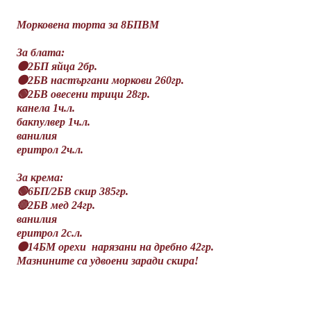
Морковена торта за 8БПВМ
За блата:
🟠2БП яйца 2бр.
🟠2БВ настъргани моркови 260гр.
🟢2БВ овесени трици 28гр.
канела 1ч.л.
бакпулвер 1ч.л.
ванилия
еритрол 2ч.л.
За крема:
🟢6БП/2БВ скир 385гр.
🔴2БВ мед 24гр.
ванилия
еритрол 2с.л.
🟠14БМ орехи нарязани на дребно 42гр.
Мазнините са удвоени заради скира!