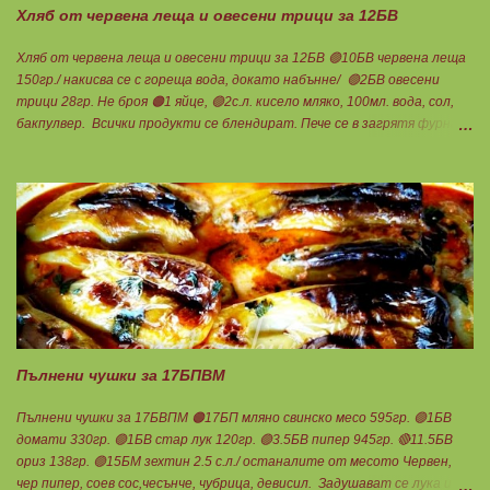
Хляб от червена леща и овесени трици за 12БВ
Хляб от червена леща и овесени трици за 12БВ 🟢10БВ червена леща
150гр./ накисва се с гореща вода, докато набънне/ 🟢2БВ овесени
трици 28гр. Не броя 🟠1 яйце, 🟢2с.л. кисело мляко, 100мл. вода, сол,
бакпулвер. Всички продукти се блендират. Пече се в загрятя фурна
на 180градуса до готовност. Нарязва се на 12 филийки, всяка за 1БВ.
Нека да ни е вкусно заедно! Люси
Пълнени чушки за 17БПВМ
Пълнени чушки за 17БВПМ 🟠17БП мляно свинско месо 595гр. 🟢1БВ
домати 330гр. 🟢1БВ стар лук 120гр. 🟢3.5БВ пипер 945гр. 🔴11.5БВ
ориз 138гр. 🟢15БМ зехтин 2.5 с.л./ останалите от месото Червен,
чер пипер, соев сос,чесънче, чубрица, девисил. Задушават се лука и