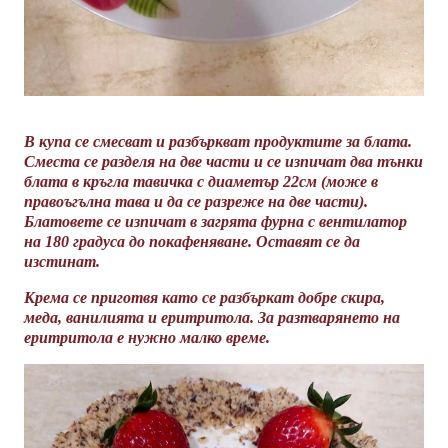
В купа се смесват и разбъркват продуктите за блата.
Сместа се разделя на две части и се изпичат два тънки
блата в кръгла тавичка с диаметър 22см (може в
правоъгълна тава и да се разреже на две части).
Блатовете се изпичат в загрята фурна с вентилатор
на 180 градуса до покафеняване. Оставят се да
изстинат.
Крема се приготвя като се разбъркат добре скира,
меда, ванилията и еритритола. За разтварянето на
еритритола е нужно малко време.