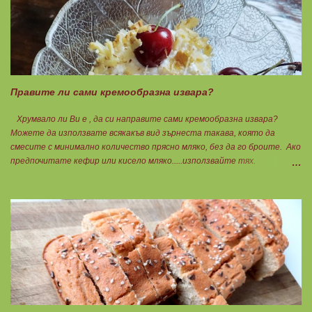
Пече се до готовност. Заливката е от яйца,кашкавал и 150гр. кисело
мляко. Цялото количество можете да разпределите на порции и да
хапвате както предпочитате. Нека да ни е вкусно заедно! Люси
Правите ли сами кремообразна извара?
Хрумвало ли Ви е , да си направите сами кремообразна извара?
Можете да използвате всякакъв вид зърнеста такава, която да
смесите с минимално количество прясно мляко, без да го броите. Ако
предпочитате кефир или кисело мляко.....използвайте тях.
Намачквате добре с вилица , или пасирате до абсолютно гладък крем
с пасатор. Уверявам Ви, че става невероятно вкусно и приятно за
приготвяне на всякакви плодови кремчета, крем за торти, за всякакви
разядки и салати... Ако изварата е обезмаслена можете да удвоявате
мазнините. Ако не е, броите като нискомаслен продукт. Можете да
си приготвите по- голямо количество и да съхранявате в хладилник
за няколко дни. Част от моята закуска днес, беше това вкусно
кремче... 🟢1БП извара 50гр. 🟢1БВ череши 8бр. 🟠1БМ орех 1бр.
Ванилия Нека да ни е вкусно заедно! Люси