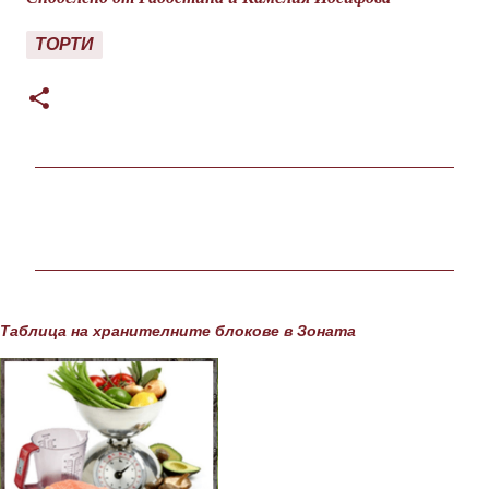
ТОРТИ
К
о
м
е
н
т
а
Таблица на хранителните блокове в Зоната
р
и