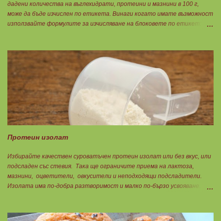
дадени количества на въглехидрати, протеини и мазнини в 100 г,
може да бъде изчислен по етикета. Винаги когато имате възможност
използвайте формулите за изчисляване на блоковете по етикет:
Протеини: 700 : съдържанието на протеин в 100 г = количеството
протеин за 1 блок. Въглехидрати: 900 : съдържанието на
въглехидрати в 100 г = количеството въглехидрати за 1 блок.
Мазнини: 150 : количеството мазнини в 100 г продукт = мазнините за
1 блок.
Протеин изолат
Избирайте качествен суроватъчен протеин изолат или без вкус, или
подсладен със стевия. Така ще ограничите приема на лактоза,
мазнини, оцветители, овкусители и неподходящи подсладители.
Изолата има по-добра разтворимост и малко по-бързо усвояване.
Протеинът изолат съдържа 90% протеин и ниски нива на мазнини.
Подходящ е за хора с лактозна непоносимост. Самата технология на
филтрация при качествените продукти отстранява млечната захар