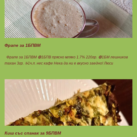
Фрапе за 1БПВМ
Фрапе за 1БПВМ 🟢1БПВ прясно мляко 1.7% 220гр. 🟢1БМ лешников
тахан 3гр. ☕1ч.л. нес кафе Нека да ни е вкусно заедно! Люси
Киш със спанак за 9БПВМ