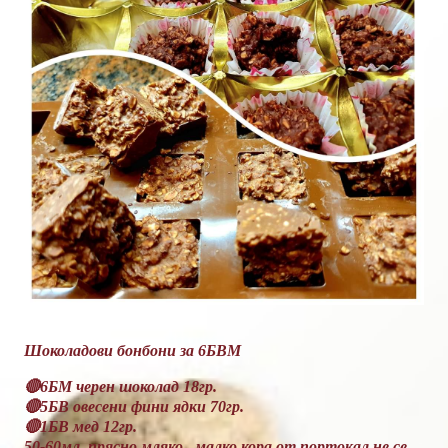
Шоколадови бонбони за 6БВМ
🔴6БМ черен шоколад 18гр.
🔴5БВ овесени фини ядки 70гр.
🔴1БВ мед 12гр.
50-60мл. прясно мляко , малко кора от портокал не се