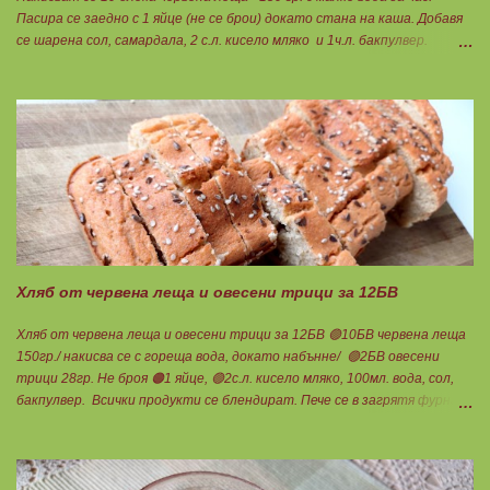
Пасира се заедно с 1 яйце (не се брои) докато стана на каша. Добавя
се шарена сол, самардала, 2 с.л. кисело мляко и 1ч.л. бакпулвер.
Добавям се хуск, докато стане много гъста смес, която може да се
оформя на топчета. Оставя се още малко, да поеме добре хуска и с
влажни ръце се оформят 10 еднакви топчета. Пече се в добре
загрята фурна на 200 градуса за 35-40 мин. Всяка питка е 1 блок
въглехидрат. Нека да ни е вкусно заедно! Споделено от Петя Чанева
Хляб от червена леща и овесени трици за 12БВ
Хляб от червена леща и овесени трици за 12БВ 🟢10БВ червена леща
150гр./ накисва се с гореща вода, докато набънне/ 🟢2БВ овесени
трици 28гр. Не броя 🟠1 яйце, 🟢2с.л. кисело мляко, 100мл. вода, сол,
бакпулвер. Всички продукти се блендират. Пече се в загрятя фурна
на 180градуса до готовност. Нарязва се на 12 филийки, всяка за 1БВ.
Нека да ни е вкусно заедно! Люси