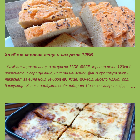
добре и се оставя на страна да набъбне. За чийз крема: 🟢3БП
обезмаслено крем сирене Кауфланд 200гр. + 1 равна с.л скир 🟠1БП
яйце 1бр. Ванилия Не подслаждам! За отгоре: 🟢4БВ сини сливи
360гр. Канела Мазнините са удвоени за белтъците и крем сиренето!
В голяма силиконова форма за тарт, разпределих така: 🥧1- ви слой
от кексово тесто 🥧2- ри слой чийз крем 🥧3- ти слой нарязани сини
сливи Канелата поръсих след изпичане, за да не е много натрапчива и
в голямо количество. Сладкиша изпекох в загрята фурна на 180
градуса , докато бялата смес стане леко златиста. Внимате...
Хляб от червена леща и нахут за 12БВ
Хляб от червена леща и нахут за 12БВ 🟢8БВ червена леща 120гр./
накисната с гореща вода, докато набънне/ 🟢4БВ сух нахут 80гр./
накиснат за една нощ Не броя 🟠1 яйце, 🟢3-4с.л. кисело мляко, сол,
бакпулвер. Всички продукти се блендират. Пече се в загрятя фурна
на 180градуса до готовност. Нарязва се на 12 филийки, всяка за 1БВ.
Нека да ни е вкусно заедно! Люси