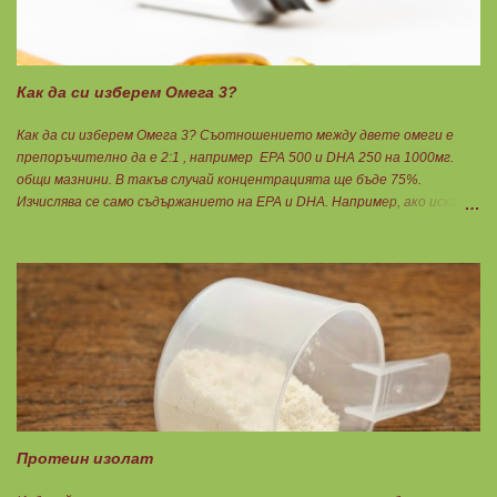
Как да си изберем Омега 3?
Как да си изберем Омега 3? Съотношението между двете омеги е
препоръчително да е 2:1 , например ЕРА 500 и DHA 250 на 1000мг.
общи мазнини. В такъв случай концентрацията ще бъде 75%.
Изчислява се само съдържанието на EPA и DHA. Например, ако искате
да приемате по 6гр. Омега 3, то с описаната концентрация следва да
вземате по 8бр. капсули. Концентрацията на Омега 3 не трябва да е
по-малко от 60%, което гарантира, че ще приемете по-малко
количество излишни мазнини като други омеги 6 и 9, и разни
наситени мазнини. Трябва да търсите на етикета от какви риби е
маслото. От по-дребни видове преработка е по-щадяща.
Технологията на пречистване и концентрация на рибеното масло до
омега-3 мастни киселини е различна. Крайната форма е или етил-
естерна от молекулярното пречистване, или триглицеридна чрез
обратен процес на реестеризация. Винаги избирайте
триглицеридната форма, защото тя е лесно усвоима естествена
Протеин изолат
форма. И накрая е важно ...