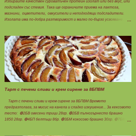
Избирайте качествен суроватъчен протеин изолат или без вкус, или
подсладен със стевия. Така ще ограничите приема на лактоза,
мазнини, оцветители, овкусители и неподходящи подсладители.
Изолата има по-добра разтворимост и малко по-бързо усвояване.
Протеинът изолат съдържа 90% протеин и ниски нива на мазнини.
Подходящ е за хора с лактозна непоносимост. Самата технология на
филтрация при качествените продукти отстранява млечната захар
и по този начин се избягват проблемите със алергии, задържане на
вода, подуване на стомаха, диария или друг тип дискомфорт.
Тарт с печени сливи и крем сирене за 8БПВМ
Тарт с печени сливи и крем сирене за 8БПВМ Времето
предразполага, за мисис на канела и сладко изкушение... За кексовото
тесто: 🟢2БВ овесени трици 28гр. 🔴2БВ пълнозърнесто брашно
1850 28гр. 🟢4БП белтъци 8бр. 🔴3БМ кокосово брашно 30гр. 🟢7БМ
бадемово брашно 21гр. 🟢5БМ сусамов тахан 15гр. Ванилия
Минимално количество стевия бленд. Бакпулвер Всичко се смесва