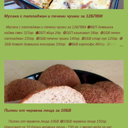
Мусака с патладжан и печени чушки за 12БПВМ
Мусака с патладжан и печени чушки за 12БПВМ 🟠9БП домашна
кайма смес 315гр. 🟠2БП яйца 2бр. 🔴1БП кашкавал 28гр. 🟢1БВ печен
патладжан 150гр. 🟢1БВ печени чушки 140гр. 🟢1БВ стар лук 120гр. 🟢
1БВ домат домашна консерва 330гр. 🟠8БВ картофи 480гр. 🟢11БМ
зехтин почти 3ч.л. 🟢150гр. кисело мляко не се брои Подправки на вкус
Мазнините се намаляват за кашкавала! Ако ползвате много мазна
кайма, може изобщо да не добавяте мазнини... Каймата се задушава с
лука и картофите. Всичко останало с3 нарязва и добавя към сместа.
Пече се до готовност. Заливката е от яйца,кашкавал и 150гр. кисело
мляко. Цялото количество можете да разпределите на порции и да
хапвате както предпочитате. Нека да ни е вкусно заедно! Люси
Питки от червена леща за 10БВ
Питки от червена леща 10БВ 🟢10БВ червена леща 150гр.
Накисват се 10 блока червена леща - 150 гр. с малко вода за час.