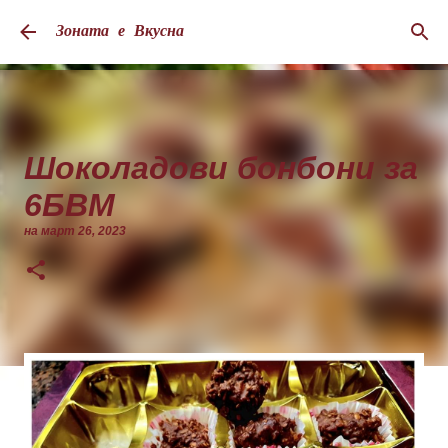
Пропускане към основното съдържание
Зоната е Вкусна
Шоколадови бонбони за
6БВМ
на
март 26, 2023