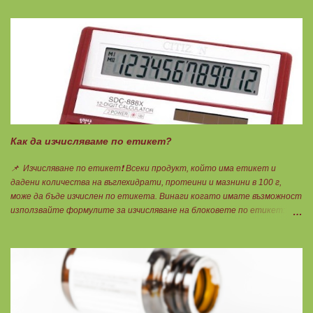
Как да изчисляваме по етикет?
📌 Изчисляване по етикет❗ Всеки продукт, който има етикет и
дадени количества на въглехидрати, протеини и мазнини в 100 г,
може да бъде изчислен по етикета. Винаги когато имате възможност
използвайте формулите за изчисляване на блоковете по етикет:
Протеини: 700 : съдържанието на протеин в 100 г = количеството
протеин за 1 блок. Въглехидрати: 900 : съдържанието на
въглехидрати в 100 г = количеството въглехидрати за 1 блок.
Мазнини: 150 : количеството мазнини в 100 г продукт = мазнините за
1 блок.