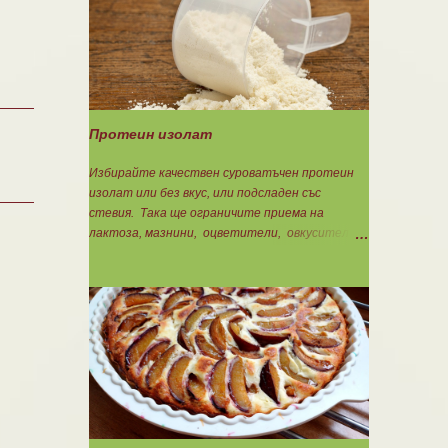
Концентрацията на Омега 3 не трябва да е
по-малко от 60%, което гарантира, че ще
приемете по-малко количество излишни
мазнини като други омеги 6 и 9, и разни
наситени мазнини. Трябва да търсите на
етикета от какви риби е маслото. От по-
дребни видове преработка е по-щадяща.
Протеин изолат
Технологията на пречистване и концентрация
на рибеното масло до омега-3 мастни
Избирайте качествен суроватъчен протеин
киселини е различна. Крайната форма е или
изолат или без вкус, или подсладен със
етил-естерна от молекулярното
стевия. Така ще ограничите приема на
пречистване, или триглицеридна чрез
лактоза, мазнини, оцветители, овкусители и
обратен процес на реестеризация. Винаги
неподходящи подсладители. Изолата има по-
избирайте триглицеридната форма, защото
добра разтворимост и малко по-бързо
тя е лесно усвоима естествена форма. И
усвояване. Протеинът изолат съдържа 90%
накрая е важно ...
протеин и ниски нива на мазнини. Подходящ е
за хора с лактозна непоносимост. Самата
технология на филтрация при качествените
продукти отстранява млечната захар и по
този начин се избягват проблемите със
алергии, задържане на вода, подуване на
стомаха, диария или друг тип дискомфорт.