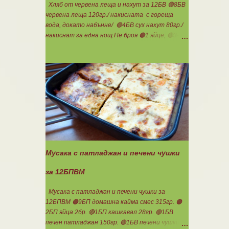
сливи Канелата поръсих след изпичане, за да
Хляб от червена леща и нахут за 12БВ 🟢8БВ
не е много натрапчива и в голямо количество.
червена леща 120гр./ накисната с гореща
Сладкиша изпекох в загрята фурна на 180
вода, докато набънне/ 🟢4БВ сух нахут 80гр./
градуса , докато бялата смес стане леко
накиснат за една нощ Не броя 🟠1 яйце, 🟢3-
златиста. Внимате...
4с.л. кисело мляко, сол, бакпулвер. Всички
продукти се блендират. Пече се в загрятя
фурна на 180градуса до готовност. Нарязва
се на 12 филийки, всяка за 1БВ. Нека да ни е
вкусно заедно! Люси
Мусака с патладжан и печени чушки
за 12БПВМ
Мусака с патладжан и печени чушки за
12БПВМ 🟠9БП домашна кайма смес 315гр. 🟠
2БП яйца 2бр. 🔴1БП кашкавал 28гр. 🟢1БВ
печен патладжан 150гр. 🟢1БВ печени чушки