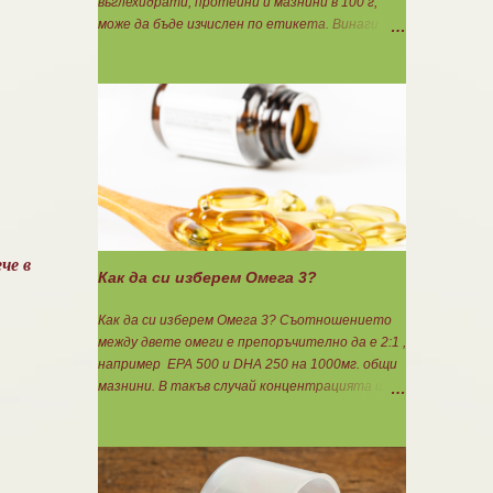
въглехидрати, протеини и мазнини в 100 г,
може да бъде изчислен по етикета. Винаги
когато имате възможност използвайте
формулите за изчисляване на блоковете по
етикет: Протеини: 700 : съдържанието на
протеин в 100 г = количеството протеин за 1
блок. Въглехидрати: 900 : съдържанието на
въглехидрати в 100 г = количеството
въглехидрати за 1 блок. Мазнини: 150 :
количеството мазнини в 100 г продукт =
мазнините за 1 блок.
че в
Как да си изберем Омега 3?
Как да си изберем Омега 3? Съотношението
между двете омеги е препоръчително да е 2:1 ,
например ЕРА 500 и DHA 250 на 1000мг. общи
мазнини. В такъв случай концентрацията ще
бъде 75%. Изчислява се само съдържанието на
EPA и DHA. Например, ако искате да приемате
по 6гр. Омега 3, то с описаната концентрация
следва да вземате по 8бр. капсули.