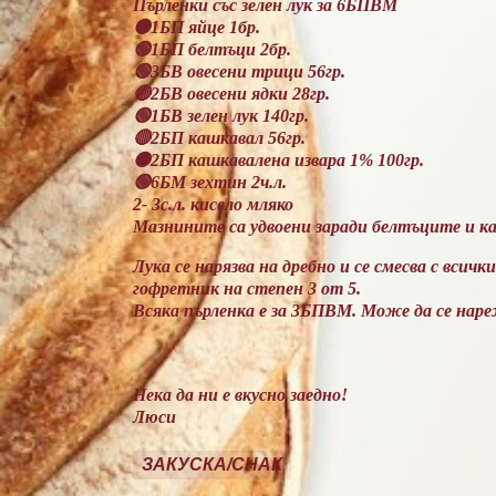
Пърленки със зелен лук за 6БПВМ
🟠1БП яйце 1бр.
🟢1БП белтъци 2бр.
🟢3БВ овесени трици 56гр.
🔴2БВ овесени ядки 28гр.
🟢1БВ зелен лук 140гр.
🔴2БП кашкавал 56гр.
🟠2БП кашкавалена извара 1% 100гр.
🟢6БМ зехтин 2ч.л.
2- 3с.л. кисело мляко
Мазнините са удвоени заради белтъците и к
Лука се нарязва на дребно и се смесва с всичк
гофретник на степен 3 от 5.
Всяка пърленка е за 3БПВМ. Може да се наре
Нека да ни е вкусно заедно!
Люси
ЗАКУСКА/СНАК