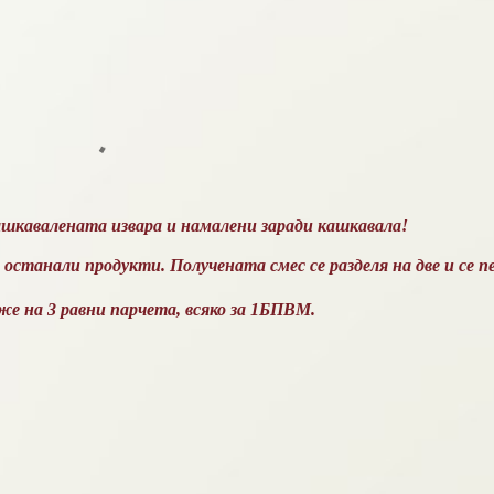
ашкавалената извара и намалени заради кашкавала!
и останали продукти. Получената смес се разделя на две и се пе
же на 3 равни парчета, всяко за 1БПВМ.