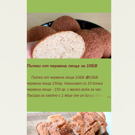
140гр. 🟢1БВ стар лук 120гр. 🟢1БВ домат
домашна консерва 330гр. 🟠8БВ картофи
480гр. 🟢11БМ зехтин почти 3ч.л. 🟢150гр.
кисело мляко не се брои Подправки на вкус
Мазнините се намаляват за кашкавала! Ако
ползвате много мазна кайма, може изобщо да
не добавяте мазнини... Каймата се задушава с
лука и картофите. Всичко останало с3
нарязва и добавя към сместа. Пече се до
готовност. Заливката е от яйца,кашкавал и
150гр. кисело мляко. Цялото количество
Питки от червена леща за 10БВ
можете да разпределите на порции и да
хапвате както предпочитате. Нека да ни е
Питки от червена леща 10БВ 🟢10БВ
вкусно заедно! Люси
червена леща 150гр. Накисват се 10 блока
червена леща - 150 гр. с малко вода за час.
Пасира се заедно с 1 яйце (не се брои) докато
стана на каша. Добавя се шарена сол,
самардала, 2 с.л. кисело мляко и 1ч.л.
бакпулвер. Добавям се хуск, докато стане
много гъста смес, която може да се оформя на
топчета. Оставя се още малко, да поеме
добре хуска и с влажни ръце се оформят 10