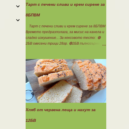
Тарт с печени сливи и крем сирене за
8БПВМ
Тарт с печени сливи и крем сирене за 8БПВМ
Времето предразполага, за мисис на канела и
сладко изкушение... За кексовото тесто: 🟢
2БВ овесени трици 28гр. 🔴2БВ пълнозърнесто
брашно 1850 28гр. 🟢4БП белтъци 8бр. 🔴3БМ
кокосово брашно 30гр. 🟢7БМ бадемово брашно
21гр. 🟢5БМ сусамов тахан 15гр. Ванилия
Минимално количество стевия бленд.
Бакпулвер Всичко се смесва добре и се оставя
на страна да набъбне. За чийз крема: 🟢3БП
обезмаслено крем сирене Кауфланд 200гр. + 1
равна с.л скир 🟠1БП яйце 1бр. Ванилия Не
подслаждам! За отгоре: 🟢4БВ сини сливи
360гр. Канела Мазнините са удвоени за
белтъците и крем сиренето! В голяма
Хляб от червена леща и нахут за
силиконова форма за тарт, разпределих
така: 🥧1- ви слой от кексово тесто 🥧2- ри
12БВ
слой чийз крем 🥧3- ти слой нарязани сини