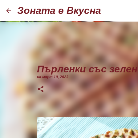
Зоната е Вкусна
Пърленки със зелен
на
март 10, 2023