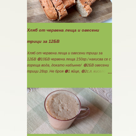
еднакви топчета. Пече се в добре загрята
фурна на 200 градуса за 35-40 мин. Всяка
питка е 1 блок въглехидрат. Нека да ни е
вкусно заедно! Споделено от Петя Чанева
Хляб от червена леща и овесени
трици за 12БВ
Хляб от червена леща и овесени трици за
12БВ 🟢10БВ червена леща 150гр./ накисва се с
гореща вода, докато набънне/ 🟢2БВ овесени
трици 28гр. Не броя 🟠1 яйце, 🟢2с.л. кисело
мляко, 100мл. вода, сол, бакпулвер. Всички
продукти се блендират. Пече се в загрятя
фурна на 180градуса до готовност. Нарязва
се на 12 филийки, всяка за 1БВ. Нека да ни е
вкусно заедно! Люси