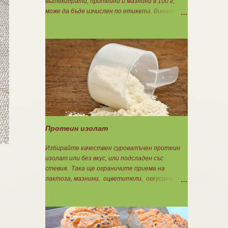
въглехидрати, протеини и мазнини в 100 г,
може да бъде изчислен по етикета. Винаги
когато имате възможност използвайте
формулите за изчисляване на блоковете по
етикет: Протеини: 700 : съдържанието на
протеин в 100 г = количеството протеин за 1
блок. Въглехидрати: 900 : съдържанието на
въглехидрати в 100 г = количеството
въглехидрати за 1 блок. Мазнини: 150 :
количеството мазнини в 100 г продукт =
мазнините за 1 блок.
Протеин изолат
Избирайте качествен суроватъчен протеин
изолат или без вкус, или подсладен със
стевия. Така ще ограничите приема на
лактоза, мазнини, оцветители, овкусители и
неподходящи подсладители. Изолата има по-
добра разтворимост и малко по-бързо
усвояване. Протеинът изолат съдържа 90%
протеин и ниски нива на мазнини. Подходящ е