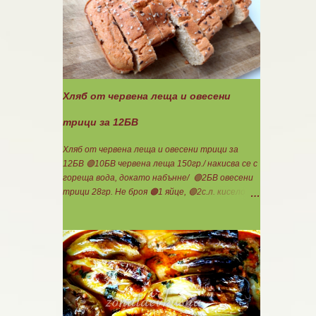
Ви, че става невероятно вкусно и приятно за
приготвяне на всякакви плодови кремчета,
крем за торти, за всякакви разядки и салати...
Ако изварата е обезмаслена можете да
удвоявате мазнините. Ако не е, броите като
нискомаслен продукт. Можете да си
приготвите по- голямо количество и да
Хляб от червена леща и овесени
съхранявате в хладилник за няколко дни. Част
от моята закуска днес, беше това вкусно
трици за 12БВ
кремче... 🟢1БП извара 50гр. 🟢1БВ череши 8бр.
🟠1БМ орех 1бр. Ванилия Нека да ни е вкусно
Хляб от червена леща и овесени трици за
заедно! Люси
12БВ 🟢10БВ червена леща 150гр./ накисва се с
гореща вода, докато набънне/ 🟢2БВ овесени
трици 28гр. Не броя 🟠1 яйце, 🟢2с.л. кисело
мляко, 100мл. вода, сол, бакпулвер. Всички
продукти се блендират. Пече се в загрятя
фурна на 180градуса до готовност. Нарязва
се на 12 филийки, всяка за 1БВ. Нека да ни е
вкусно заедно! Люси