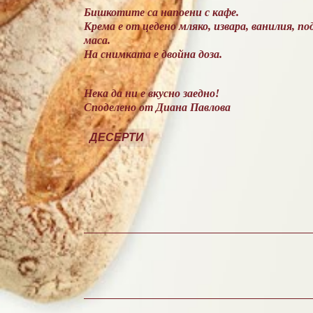
Бишкотите са напоени с кафе.
Крема е от цедено мляко, извара, ванилия, п
маса.
На снимката е двойна доза.
Нека да ни е вкусно заедно!
Споделено от Диана Павлова
ДЕСЕРТИ
К
о
м
е
н