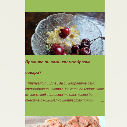
златиста. Внимате...
140гр. 🟢1БВ стар лук 120гр. 🟢1БВ домат
домашна консерва 330гр. 🟠8БВ картофи
480гр. 🟢11БМ зехтин почти 3ч.л. 🟢150гр.
кисело мляко не се брои Подправки на вкус
Мазнините се намаляват за кашкавала! Ако
ползвате много мазна кайма, може изобщо да
не добавяте мазнини... Каймата се задушава с
лука и картофите. Всичко останало с3
нарязва и добавя към сместа. Пече се до
готовност. Заливката е от яйца,кашкавал и
150гр. кисело мляко. Цялото количество
Правите ли сами кремообразна
можете да разпределите на порции и да
хапвате както предпочитате. Нека да ни е
извара?
вкусно заедно! Люси
Хрумвало ли Ви е , да си направите сами
кремообразна извара? Можете да използвате
всякакъв вид зърнеста такава, която да
смесите с минимално количество прясно
мляко, без да го броите. Ако предпочитате
кефир или кисело мляко.....използвайте тях.
Намачквате добре с вилица , или пасирате до
абсолютно гладък крем с пасатор. Уверявам