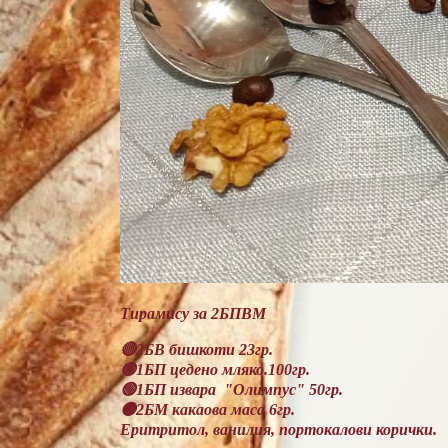
Тирамису за 2БПВМ
🔴2БВ бишкоти 23гр.
🟢1БП цедено мляко.100гр.
🟢1БП извара "Олимпус" 50гр.
🟠2БМ какаова маса 6гр.
Еритритол, ванилия, портокалови корички.