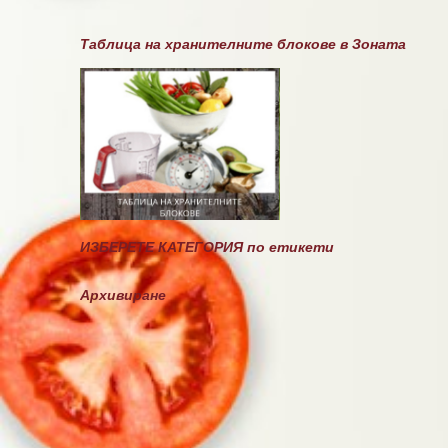
т
а
Таблица на хранителните блокове в Зоната
р
и
ИЗБЕРЕТЕ КАТЕГОРИЯ по етикети
Архивиране