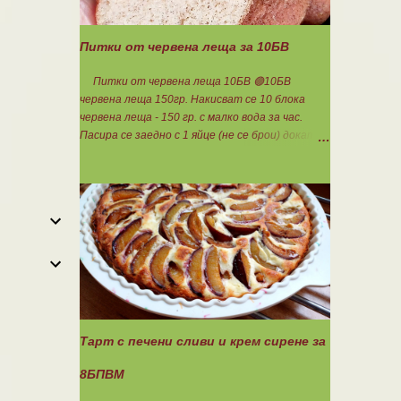
Питки от червена леща за 10БВ
Питки от червена леща 10БВ 🟢10БВ
червена леща 150гр. Накисват се 10 блока
червена леща - 150 гр. с малко вода за час.
Пасира се заедно с 1 яйце (не се брои) докато
стана на каша. Добавя се шарена сол,
самардала, 2 с.л. кисело мляко и 1ч.л.
бакпулвер. Добавям се хуск, докато стане
много гъста смес, която може да се оформя на
топчета. Оставя се още малко, да поеме
добре хуска и с влажни ръце се оформят 10
еднакви топчета. Пече се в добре загрята
фурна на 200 градуса за 35-40 мин. Всяка
питка е 1 блок въглехидрат. Нека да ни е
вкусно заедно! Споделено от Петя Чанева
Тарт с печени сливи и крем сирене за
8БПВМ