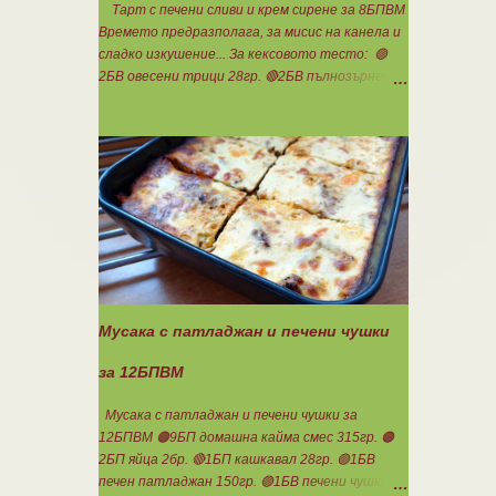
Тарт с печени сливи и крем сирене за 8БПВМ
Времето предразполага, за мисис на канела и
сладко изкушение... За кексовото тесто: 🟢
2БВ овесени трици 28гр. 🔴2БВ пълнозърнесто
брашно 1850 28гр. 🟢4БП белтъци 8бр. 🔴3БМ
кокосово брашно 30гр. 🟢7БМ бадемово брашно
21гр. 🟢5БМ сусамов тахан 15гр. Ванилия
Минимално количество стевия бленд.
Бакпулвер Всичко се смесва добре и се оставя
на страна да набъбне. За чийз крема: 🟢3БП
обезмаслено крем сирене Кауфланд 200гр. + 1
равна с.л скир 🟠1БП яйце 1бр. Ванилия Не
подслаждам! За отгоре: 🟢4БВ сини сливи
360гр. Канела Мазнините са удвоени за
белтъците и крем сиренето! В голяма
Мусака с патладжан и печени чушки
силиконова форма за тарт, разпределих
така: 🥧1- ви слой от кексово тесто 🥧2- ри
за 12БПВМ
слой чийз крем 🥧3- ти слой нарязани сини
сливи Канелата поръсих след изпичане, за да
Мусака с патладжан и печени чушки за
не е много натрапчива и в голямо количество.
12БПВМ 🟠9БП домашна кайма смес 315гр. 🟠
Сладкиша изпекох в загрята фурна на 180
2БП яйца 2бр. 🔴1БП кашкавал 28гр. 🟢1БВ
градуса , докато бялата смес стане леко
печен патладжан 150гр. 🟢1БВ печени чушки