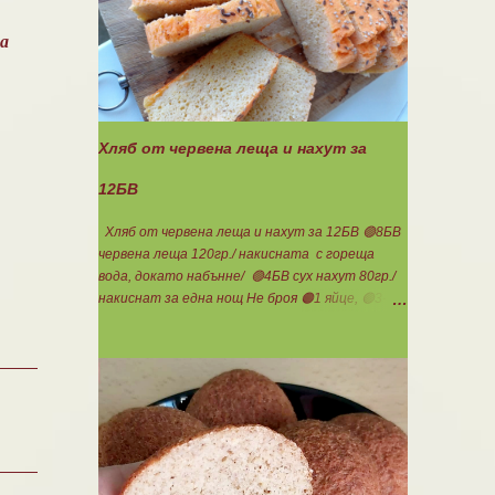
за хора с лактозна непоносимост. Самата
технология на филтрация при качествените
ва
продукти отстранява млечната захар и по
този начин се избягват проблемите със
алергии, задържане на вода, подуване на
стомаха, диария или друг тип дискомфорт.
Хляб от червена леща и нахут за
12БВ
Хляб от червена леща и нахут за 12БВ 🟢8БВ
червена леща 120гр./ накисната с гореща
вода, докато набънне/ 🟢4БВ сух нахут 80гр./
накиснат за една нощ Не броя 🟠1 яйце, 🟢3-
4с.л. кисело мляко, сол, бакпулвер. Всички
продукти се блендират. Пече се в загрятя
фурна на 180градуса до готовност. Нарязва
се на 12 филийки, всяка за 1БВ. Нека да ни е
вкусно заедно! Люси