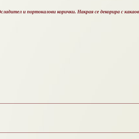
одсладител и портокалови корички. Накрая се декорира с какао