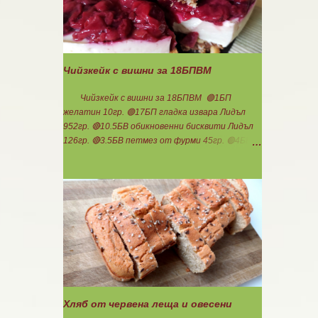
еднакви топчета. Пече се в добре загрята
фурна на 200 градуса за 35-40 мин. Всяка
питка е 1 блок въглехидрат. Нека да ни е
вкусно заедно! Споделено от Петя Чанева
Чийзкейк с вишни за 18БПВМ
Чийзкейк с вишни за 18БПВМ 🟢1БП
желатин 10гр. 🟢17БП гладка извара Лидъл
952гр. 🔴10.5БВ обикновенни бисквити Лидъл
126гр. 🔴3.5БВ петмез от фурми 45гр. 🟢4БВ
домашно сладко от вишни със стевия бленд
165гр. 🟢36БМ фъстъчено масло смесено с
малко какао ( така си забърках в буркана )
108гр. Ванилия 1с.л.стевия бленд в крема
Мазнините са удвоени заради обезмасленото
извара! Бисквитките не го предполагат
много, но мигвам...Начуках ги по- едро и смесих
с фъстъченото масло. Получи се доволно
количество. Загладих с чашка във формата.
Изварата смесих с петмез от фурми и супена
лъжица стевия бленд. Добавих ванилия и
Хляб от червена леща и овесени
разтопения предварително на водна баня