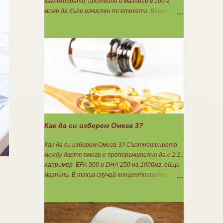
въглехидрати, протеини и мазнини в 100 г,
може да бъде изчислен по етикета. Винаги
когато имате възможност използвайте
формулите за изчисляване на блоковете по
етикет: Протеини: 700 : съдържанието на
протеин в 100 г = количеството протеин за 1
блок. Въглехидрати: 900 : съдържанието на
въглехидрати в 100 г = количеството
въглехидрати за 1 блок. Мазнини: 150 :
количеството мазнини в 100 г продукт =
мазнините за 1 блок.
Как да си изберем Омега 3?
Как да си изберем Омега 3? Съотношението
между двете омеги е препоръчително да е 2:1 ,
например ЕРА 500 и DHA 250 на 1000мг. общи
мазнини. В такъв случай концентрацията ще
бъде 75%. Изчислява се само съдържанието на
EPA и DHA. Например, ако искате да приемате
по 6гр. Омега 3, то с описаната концентрация
следва да вземате по 8бр. капсули.