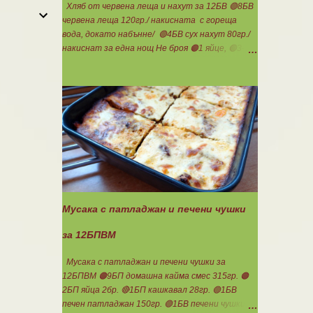
сливи Канелата поръсих след изпичане, за да
Хляб от червена леща и нахут за 12БВ 🟢8БВ
не е много натрапчива и в голямо количество.
червена леща 120гр./ накисната с гореща
Сладкиша изпекох в загрята фурна на 180
вода, докато набънне/ 🟢4БВ сух нахут 80гр./
градуса , докато бялата смес стане леко
накиснат за една нощ Не броя 🟠1 яйце, 🟢3-
златиста. Внимате...
4с.л. кисело мляко, сол, бакпулвер. Всички
продукти се блендират. Пече се в загрятя
фурна на 180градуса до готовност. Нарязва
се на 12 филийки, всяка за 1БВ. Нека да ни е
вкусно заедно! Люси
Мусака с патладжан и печени чушки
за 12БПВМ
Мусака с патладжан и печени чушки за
12БПВМ 🟠9БП домашна кайма смес 315гр. 🟠
2БП яйца 2бр. 🔴1БП кашкавал 28гр. 🟢1БВ
печен патладжан 150гр. 🟢1БВ печени чушки