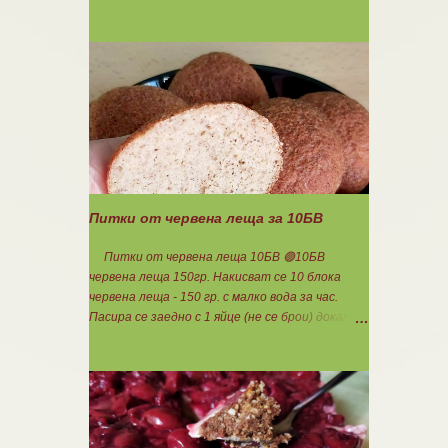
140гр. 🟢1БВ стар лук 120гр. 🟢1БВ домат
домашна консерва 330гр. 🟠8БВ картофи
480гр. 🟢11БМ зехтин почти 3ч.л. 🟢150гр.
кисело мляко не се брои Подправки на вкус
Мазнините се намаляват за кашкавала! Ако
ползвате много мазна кайма, може изобщо да
не добавяте мазнини... Каймата се задушава с
лука и картофите. Всичко останало с3
нарязва и добавя към сместа. Пече се до
готовност. Заливката е от яйца,кашкавал и
150гр. кисело мляко. Цялото количество
Питки от червена леща за 10БВ
можете да разпределите на порции и да
хапвате както предпочитате. Нека да ни е
Питки от червена леща 10БВ 🟢10БВ
вкусно заедно! Люси
червена леща 150гр. Накисват се 10 блока
червена леща - 150 гр. с малко вода за час.
Пасира се заедно с 1 яйце (не се брои) докато
стана на каша. Добавя се шарена сол,
самардала, 2 с.л. кисело мляко и 1ч.л.
бакпулвер. Добавям се хуск, докато стане
много гъста смес, която може да се оформя на
топчета. Оставя се още малко, да поеме
добре хуска и с влажни ръце се оформят 10