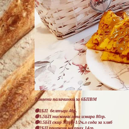
Тиквени палачинки за 6БПВМ
🟢2БП белтъци 4бр.
🟢1.5БП нискомаслена извара 80гр.
🟢0.5БП скир 30гр.+1/2ч.л сода за хляб
🟢2БП протеин на прах 14гр.