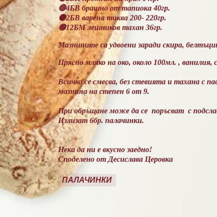
🔴4БВ брашно от тапиока 40гр.
🟠2БВ варена тиква 200- 220гр.
🟢12БМ лешников тахан 36гр.
Мазнините са удвоени заради скира, белтъци
Прясно мляко на око, около 100мл. , ванилия
Всичко се смесва, без стевията и тахана с п
мазнина на степен 6 от 9.
При обръщане може да се поръсват с подслад
Излизат 6бр. палачинки.
Нека да ни е вкусно заедно!
Споделено от Десислава Церовка
ПАЛАЧИНКИ