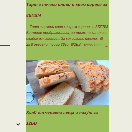
Тарт с печени сливи и крем сирене за
8БПВМ
Тарт с печени сливи и крем сирене за 8БПВМ
Времето предразполага, за мисис на канела и
сладко изкушение... За кексовото тесто: 🟢
2БВ овесени трици 28гр. 🔴2БВ пълнозърнесто
брашно 1850 28гр. 🟢4БП белтъци 8бр. 🔴3БМ
кокосово брашно 30гр. 🟢7БМ бадемово брашно
21гр. 🟢5БМ сусамов тахан 15гр. Ванилия
Минимално количество стевия бленд.
Бакпулвер Всичко се смесва добре и се оставя
на страна да набъбне. За чийз крема: 🟢3БП
обезмаслено крем сирене Кауфланд 200гр. + 1
равна с.л скир 🟠1БП яйце 1бр. Ванилия Не
подслаждам! За отгоре: 🟢4БВ сини сливи
360гр. Канела Мазнините са удвоени за
белтъците и крем сиренето! В голяма
Хляб от червена леща и нахут за
силиконова форма за тарт, разпределих
така: 🥧1- ви слой от кексово тесто 🥧2- ри
12БВ
слой чийз крем 🥧3- ти слой нарязани сини