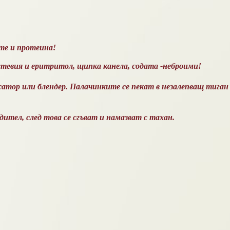
те и протеина!
, стевия и еритритол, щипка канела, содата -неброими!
асатор или блендер. Палачинките се пекат в незалепващ тиган 
ител, след това се сгъват и намазват с тахан.