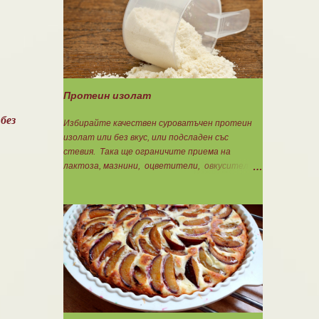
Концентрацията на Омега 3 не трябва да е
по-малко от 60%, което гарантира, че ще
приемете по-малко количество излишни
мазнини като други омеги 6 и 9, и разни
наситени мазнини. Трябва да търсите на
етикета от какви риби е маслото. От по-
дребни видове преработка е по-щадяща.
Протеин изолат
Технологията на пречистване и концентрация
на рибеното масло до омега-3 мастни
без
Избирайте качествен суроватъчен протеин
киселини е различна. Крайната форма е или
изолат или без вкус, или подсладен със
етил-естерна от молекулярното
стевия. Така ще ограничите приема на
пречистване, или триглицеридна чрез
лактоза, мазнини, оцветители, овкусители и
обратен процес на реестеризация. Винаги
неподходящи подсладители. Изолата има по-
избирайте триглицеридната форма, защото
добра разтворимост и малко по-бързо
тя е лесно усвоима естествена форма. И
усвояване. Протеинът изолат съдържа 90%
накрая е важно ...
протеин и ниски нива на мазнини. Подходящ е
за хора с лактозна непоносимост. Самата
технология на филтрация при качествените
продукти отстранява млечната захар и по
този начин се избягват проблемите със
алергии, задържане на вода, подуване на
стомаха, диария или друг тип дискомфорт.