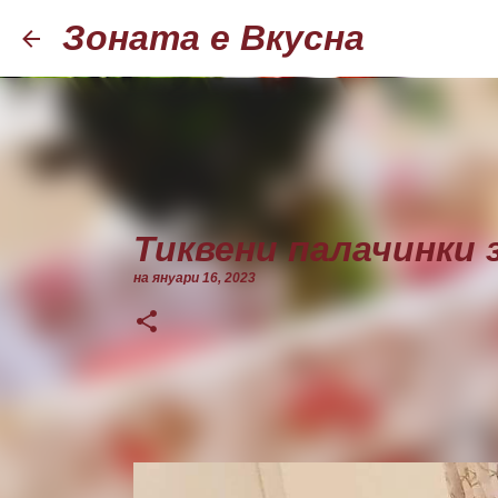
Зоната е Вкусна
Тиквени палачинки 
на
януари 16, 2023