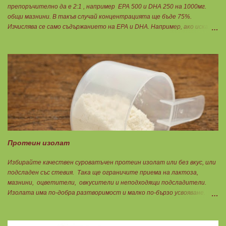
препоръчително да е 2:1 , например ЕРА 500 и DHA 250 на 1000мг.
общи мазнини. В такъв случай концентрацията ще бъде 75%.
Изчислява се само съдържанието на EPA и DHA. Например, ако искате
да приемате по 6гр. Омега 3, то с описаната концентрация следва да
вземате по 8бр. капсули. Концентрацията на Омега 3 не трябва да е
по-малко от 60%, което гарантира, че ще приемете по-малко
количество излишни мазнини като други омеги 6 и 9, и разни
наситени мазнини. Трябва да търсите на етикета от какви риби е
маслото. От по-дребни видове преработка е по-щадяща.
Технологията на пречистване и концентрация на рибеното масло до
омега-3 мастни киселини е различна. Крайната форма е или етил-
естерна от молекулярното пречистване, или триглицеридна чрез
обратен процес на реестеризация. Винаги избирайте
триглицеридната форма, защото тя е лесно усвоима естествена
Протеин изолат
форма. И накрая е важно ...
Избирайте качествен суроватъчен протеин изолат или без вкус, или
подсладен със стевия. Така ще ограничите приема на лактоза,
мазнини, оцветители, овкусители и неподходящи подсладители.
Изолата има по-добра разтворимост и малко по-бързо усвояване.
Протеинът изолат съдържа 90% протеин и ниски нива на мазнини.
Подходящ е за хора с лактозна непоносимост. Самата технология на
филтрация при качествените продукти отстранява млечната захар