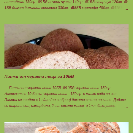
патладжан 150гр. 🟢1БВ печени чушки 140гр. 🟢1БВ стар лук 120гр. 🟢
1БВ домат домашна консерва 330гр. 🟠8БВ картофи 480гр. 🟢11БМ
зехтин почти 3ч.л. 🟢150гр. кисело мляко не се брои Подправки на вкус
Мазнините се намаляват за кашкавала! Ако ползвате много мазна
кайма, може изобщо да не добавяте мазнини... Каймата се задушава с
лука и картофите. Всичко останало с3 нарязва и добавя към сместа.
Пече се до готовност. Заливката е от яйца,кашкавал и 150гр. кисело
мляко. Цялото количество можете да разпределите на порции и да
хапвате както предпочитате. Нека да ни е вкусно заедно! Люси
Питки от червена леща за 10БВ
Питки от червена леща 10БВ 🟢10БВ червена леща 150гр.
Накисват се 10 блока червена леща - 150 гр. с малко вода за час.
Пасира се заедно с 1 яйце (не се брои) докато стана на каша. Добавя
се шарена сол, самардала, 2 с.л. кисело мляко и 1ч.л. бакпулвер.
Добавям се хуск, докато стане много гъста смес, която може да се
оформя на топчета. Оставя се още малко, да поеме добре хуска и с
влажни ръце се оформят 10 еднакви топчета. Пече се в добре
загрята фурна на 200 градуса за 35-40 мин. Всяка питка е 1 блок