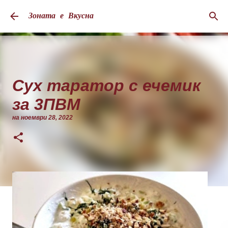
Пропускане към основното съдържание
Зоната е Вкусна
Сух таратор с ечемик
за 3ПВМ
на
ноември 28, 2022