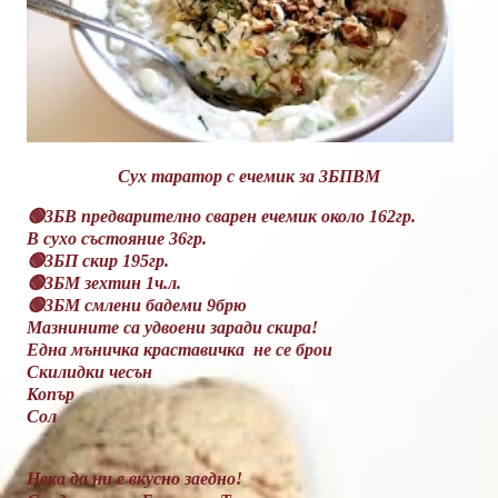
Сух таратор с ечемик за 3БПВМ
🟢3БВ предварително сварен ечемик около 162гр.
В сухо състояние 36гр.
🟢3БП скир 195гр.
🟢3БМ зехтин 1ч.л.
🟢3БМ смлени бадеми 9брю
Мазнините са удвоени заради скира!
Една мъничка краставичка не се брои
Скилидки чесън
Копър
Сол
Нека да ни е вкусно заедно!