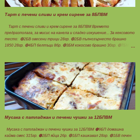
Тарт с печени сливи и крем сирене за 8БПВМ
Тарт с печени сливи и крем сирене за 8БПВМ Времето
предразполага, за мисис на канела и сладко изкушение... За кексовото
тесто: 🟢2БВ овесени трици 28гр. 🔴2БВ пълнозърнесто брашно
1850 28гр. 🟢4БП белтъци 8бр. 🔴3БМ кокосово брашно 30гр. 🟢7БМ
бадемово брашно 21гр. 🟢5БМ сусамов тахан 15гр. Ванилия
Минимално количество стевия бленд. Бакпулвер Всичко се смесва
добре и се оставя на страна да набъбне. За чийз крема: 🟢3БП
обезмаслено крем сирене Кауфланд 200гр. + 1 равна с.л скир 🟠1БП
яйце 1бр. Ванилия Не подслаждам! За отгоре: 🟢4БВ сини сливи
360гр. Канела Мазнините са удвоени за белтъците и крем сиренето!
В голяма силиконова форма за тарт, разпределих така: 🥧1- ви слой
от кексово тесто 🥧2- ри слой чийз крем 🥧3- ти слой нарязани сини
сливи Канелата поръсих след изпичане, за да не е много натрапчива и
в голямо количество. Сладкиша изпекох в загрята фурна на 180
градуса , докато бялата смес стане леко златиста. Внимате...
Мусака с патладжан и печени чушки за 12БПВМ
Мусака с патладжан и печени чушки за 12БПВМ 🟠9БП домашна
кайма смес 315гр. 🟠2БП яйца 2бр. 🔴1БП кашкавал 28гр. 🟢1БВ печен