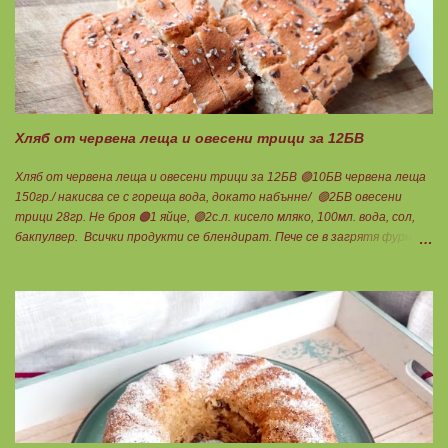
въглехидрат. Нека да ни е вкусно заедно! Споделено от Петя Чанева
Хляб от червена леща и овесени трици за 12БВ
Хляб от червена леща и овесени трици за 12БВ 🟢10БВ червена леща
150гр./ накисва се с гореща вода, докато набънне/ 🟢2БВ овесени
трици 28гр. Не броя 🟠1 яйце, 🟢2с.л. кисело мляко, 100мл. вода, сол,
бакпулвер. Всички продукти се блендират. Пече се в загрятя фурна
на 180градуса до готовност. Нарязва се на 12 филийки, всяка за 1БВ.
Нека да ни е вкусно заедно! Люси