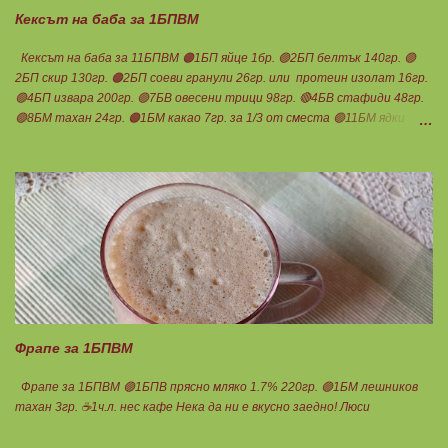
Кексът на баба за 1БПВМ
Кексът на баба за 11БПВМ 🟠1БП яйце 1бр. 🟢2БП белтък 140гр. 🟢
2БП скир 130гр. 🟠2БП соеви гранули 26гр. или протеин изолат 16гр.
🟢4БП извара 200гр. 🟢7БВ овесени трици 98гр. 🔴4БВ стафиди 48гр.
🟢8БМ тахан 24гр. 🟠1БМ какао 7гр. за 1/3 от сместа 🟢11БМ ядки
33гр. Еритритол 140 гр. 30мл. прясно мляко /ако е много гъста
сместа/ Бакпулвер 15гр. Портокалови и/или лимонови корички шедро
Всенция лимон Мазнините са удвоени за белтъците , протеина,
скира и изварата! Приготвянето е бързо и лесно!Първо се добавят
всички протеини и подсладител, пасира се до гладкост. Към тях се
смесват останалите продукти. Изсипват се 2/3 във формата, а
останалото количество се оцветява с какаото. Пече се първо на
160° да се надигне хубаво и после леко увеличавате на 170°. Клечката
излиза без тесто по нея, но самата тя да е леко влажна, това е
характерно за онзи бабаин кекс, който не става сух. Дели се на 10
парчета, всяко за 1.1БПВМ. Става изключител...
Фрапе за 1БПВМ
Фрапе за 1БПВМ 🟢1БПВ прясно мляко 1.7% 220гр. 🟢1БМ лешников
тахан 3гр. ☕1ч.л. нес кафе Нека да ни е вкусно заедно! Люси