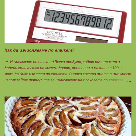
и по този начин се избягват проблемите със алергии, задържане на
вода, подуване на стомаха, диария или друг тип дискомфорт.
Как да изчисляваме по етикет?
📌 Изчисляване по етикет❗ Всеки продукт, който има етикет и
дадени количества на въглехидрати, протеини и мазнини в 100 г,
може да бъде изчислен по етикета. Винаги когато имате възможност
използвайте формулите за изчисляване на блоковете по етикет:
Протеини: 700 : съдържанието на протеин в 100 г = количеството
протеин за 1 блок. Въглехидрати: 900 : съдържанието на
въглехидрати в 100 г = количеството въглехидрати за 1 блок.
Мазнини: 150 : количеството мазнини в 100 г продукт = мазнините за
1 блок.