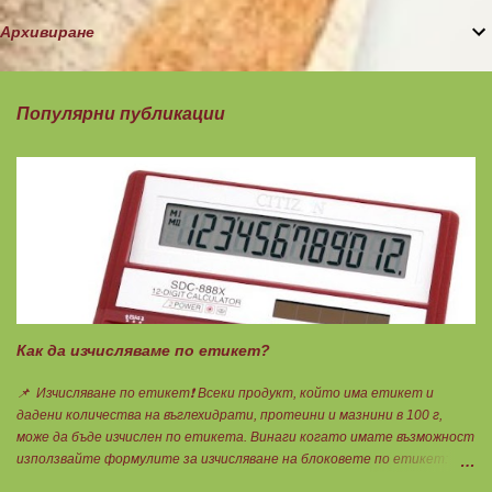
Архивиране
Популярни публикации
Как да изчисляваме по етикет?
📌 Изчисляване по етикет❗ Всеки продукт, който има етикет и
дадени количества на въглехидрати, протеини и мазнини в 100 г,
може да бъде изчислен по етикета. Винаги когато имате възможност
използвайте формулите за изчисляване на блоковете по етикет:
Протеини: 700 : съдържанието на протеин в 100 г = количеството