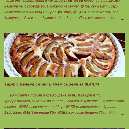
Хляб от червена леща и нахут за 12БВ 🟢8БВ червена леща 120гр./
накисната с гореща вода, докато набънне/ 🟢4БВ сух нахут 80гр./
накиснат за една нощ Не броя 🟠1 яйце, 🟢3-4с.л. кисело мляко, сол,
бакпулвер. Всички продукти се блендират. Пече се в загрятя фурна
на 180градуса до готовност. Нарязва се на 12 филийки, всяка за 1БВ.
Нека да ни е вкусно заедно! Люси
Тарт с печени сливи и крем сирене за 8БПВМ
Тарт с печени сливи и крем сирене за 8БПВМ Времето
предразполага, за мисис на канела и сладко изкушение... За кексовото
тесто: 🟢2БВ овесени трици 28гр. 🔴2БВ пълнозърнесто брашно
1850 28гр. 🟢4БП белтъци 8бр. 🔴3БМ кокосово брашно 30гр. 🟢7БМ
бадемово брашно 21гр. 🟢5БМ сусамов тахан 15гр. Ванилия
Минимално количество стевия бленд. Бакпулвер Всичко се смесва