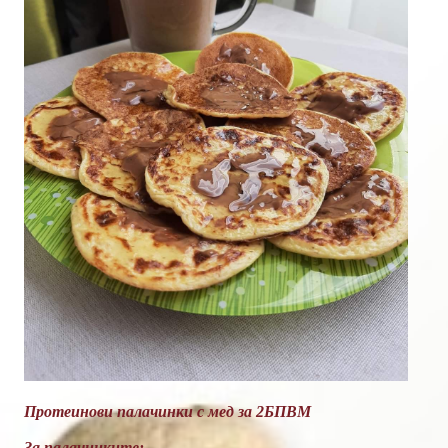
Протеинови палачинки с мед за 2БПВМ
За палачинките: