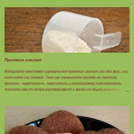
протеин за 1 блок. Въглехидрати: 900 : съдържанието на
въглехидрати в 100 г = количеството въглехидрати за 1 блок.
Мазнини: 150 : количеството мазнини в 100 г продукт = мазнините за
1 блок.
Протеин изолат
Избирайте качествен суроватъчен протеин изолат или без вкус, или
подсладен със стевия. Така ще ограничите приема на лактоза,
мазнини, оцветители, овкусители и неподходящи подсладители.
Изолата има по-добра разтворимост и малко по-бързо усвояване.
Протеинът изолат съдържа 90% протеин и ниски нива на мазнини.
Подходящ е за хора с лактозна непоносимост. Самата технология на
филтрация при качествените продукти отстранява млечната захар
и по този начин се избягват проблемите със алергии, задържане на
вода, подуване на стомаха, диария или друг тип дискомфорт.