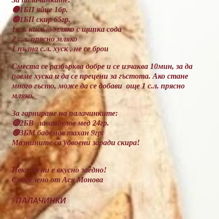
🟠1БП яйце 1бр.
🟢1БП скир 65гр.
1с.л. кисело мляко с щипка сода
2 с.л. прясно мляко
1 пълна с.л. хуск , не се брои
Сместа се разбърква добре и се изчаква 10мин, за да
поеме хуска и да се прецени за гъстота. Ако стане
много гъсто, може да се добави още 1 с.л. прясно
мляко.
За гарниране на палачинките:
🔴2БВ лавандулов мед 24гр.
🟢3БМ бадемов тахан 9гр.
Мазнините са удвоени заради скира!
Нека да ни е вкусно заедно!
Споделено от Ася Монова
ПАЛАЧИНКИ