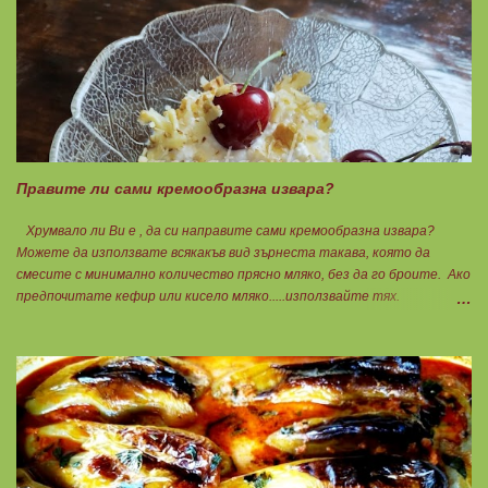
добре и се оставя на страна да набъбне. За чийз крема: 🟢3БП
обезмаслено крем сирене Кауфланд 200гр. + 1 равна с.л скир 🟠1БП
яйце 1бр. Ванилия Не подслаждам! За отгоре: 🟢4БВ сини сливи
360гр. Канела Мазнините са удвоени за белтъците и крем сиренето!
В голяма силиконова форма за тарт, разпределих така: 🥧1- ви слой
от кексово тесто 🥧2- ри слой чийз крем 🥧3- ти слой нарязани сини
сливи Канелата поръсих след изпичане, за да не е много натрапчива и
в голямо количество. Сладкиша изпекох в загрята фурна на 180
градуса , докато бялата смес стане леко златиста. Внимате...
Правите ли сами кремообразна извара?
Хрумвало ли Ви е , да си направите сами кремообразна извара?
Можете да използвате всякакъв вид зърнеста такава, която да
смесите с минимално количество прясно мляко, без да го броите. Ако
предпочитате кефир или кисело мляко.....използвайте тях.
Намачквате добре с вилица , или пасирате до абсолютно гладък крем
с пасатор. Уверявам Ви, че става невероятно вкусно и приятно за
приготвяне на всякакви плодови кремчета, крем за торти, за всякакви
разядки и салати... Ако изварата е обезмаслена можете да удвоявате
мазнините. Ако не е, броите като нискомаслен продукт. Можете да
си приготвите по- голямо количество и да съхранявате в хладилник
за няколко дни. Част от моята закуска днес, беше това вкусно
кремче... 🟢1БП извара 50гр. 🟢1БВ череши 8бр. 🟠1БМ орех 1бр.