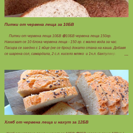
Питки от червена леща за 10БВ
Питки от червена леща 10БВ 🟢10БВ червена леща 150гр.
Накисват се 10 блока червена леща - 150 гр. с малко вода за час.
Пасира се заедно с 1 яйце (не се брои) докато стана на каша. Добавя
се шарена сол, самардала, 2 с.л. кисело мляко и 1ч.л. бакпулвер.
Добавям се хуск, докато стане много гъста смес, която може да се
оформя на топчета. Оставя се още малко, да поеме добре хуска и с
влажни ръце се оформят 10 еднакви топчета. Пече се в добре
загрята фурна на 200 градуса за 35-40 мин. Всяка питка е 1 блок
въглехидрат. Нека да ни е вкусно заедно! Споделено от Петя Чанева
Хляб от червена леща и нахут за 12БВ