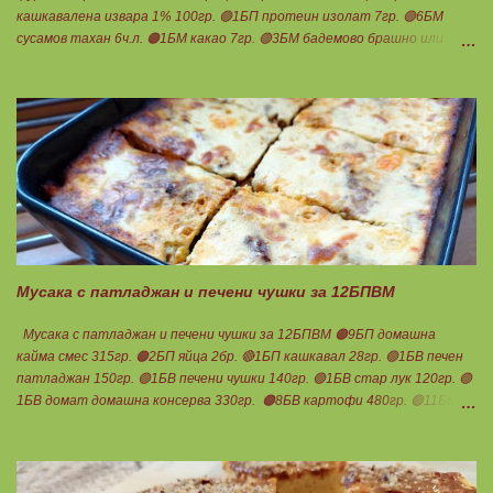
кашкавалена извара 1% 100гр. 🟢1БП протеин изолат 7гр. 🟢6БМ
сусамов тахан 6ч.л. 🟠1БМ какао 7гр. 🟢3БМ бадемово брашно или
смлени бадеми 9гр. Щипка бакпулвер и ванилия. За халвата: 🟢2.5БП
протеин изолат 20гр. 🔴2.5БВ мед 30гр. 🟢5БМ сусамов тахан 5ч.л.
Мазнините са удвоени заради изварата, протеина и белтъците! 👉
Начин на приготвяне на вафлените кори: Всичко се смесва заедно и се
изчаква триците да набъбнат. Сместа става гъста, разпределя се
на две равни части. Пече се в гофретник, на степен 2 - 3- 4 от 5.
Получават се плътни кори, без да лепнат и изварата не се усеща.
Трябва да се изпекат добре. След като се охладят се втвърдяват.
Ако покритието на гофретника е добро, не се притеснявайте да
печете, няма да залепне нищо. 👉Начин на приготвяне на
халвата: Всички продукти се размесват доб...
Мусака с патладжан и печени чушки за 12БПВМ
Мусака с патладжан и печени чушки за 12БПВМ 🟠9БП домашна
кайма смес 315гр. 🟠2БП яйца 2бр. 🔴1БП кашкавал 28гр. 🟢1БВ печен
патладжан 150гр. 🟢1БВ печени чушки 140гр. 🟢1БВ стар лук 120гр. 🟢
1БВ домат домашна консерва 330гр. 🟠8БВ картофи 480гр. 🟢11БМ
зехтин почти 3ч.л. 🟢150гр. кисело мляко не се брои Подправки на вкус
Мазнините се намаляват за кашкавала! Ако ползвате много мазна
кайма, може изобщо да не добавяте мазнини... Каймата се задушава с
лука и картофите. Всичко останало с3 нарязва и добавя към сместа.