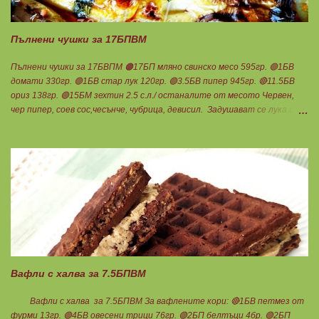
Ванилия Нека да ни е вкусно заедно! Люси
Пълнени чушки за 17БПВМ
Пълнени чушки за 17БВПМ 🟠17БП мляно свинско месо 595гр. 🟢1БВ
домати 330гр. 🟢1БВ стар лук 120гр. 🟢3.5БВ пипер 945гр. 🔴11.5БВ
ориз 138гр. 🟢15БМ зехтин 2.5 с.л./ останалите от месото Червен,
чер пипер, соев сос,чесънче, чубрица, девисил. Задушават се лука и
каймата в мазнината с малко вода. Каймата да стане на трохи и да
остане на мазнина. Добавя се червен пипер, разбърква се и се добавя
чаша вода. Готви се на слаб огън докато изври водата. Овкусява се с
останалите подправки и се пълня пиперките. Подреждат се в тава,
добавят се доматите, вода до средата на чушките и се пече до
готовност. В купичка се разбиват по 3 с.л кисело и прясно мляко,
които се добавят след като се извади гозбата от фурната.
Претегля се общото количество , разделя се на 17 и се определя за
1БПВМ. Предварително трябва да сте определили теглото на
тавата, в която се готвят чушките. Нека да ни е вкусно заедно!
Споделено от Нина Тодорова
Вафли с халва за 7.5БПВМ
Вафли с халва за 7.5БПВМ За вафлените кори: 🔴1БВ петмез от
фурми 13гр. 🟢4БВ овесени трици 76гр. 🟢2БП белтъци 4бр. 🟢2БП