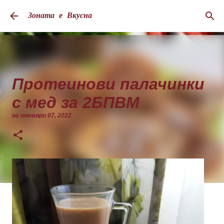
Пропускане към основното съдържание
Зоната е Вкусна
Протеинови палачинки
с мед за 2БПВМ
на
ноември 07, 2022