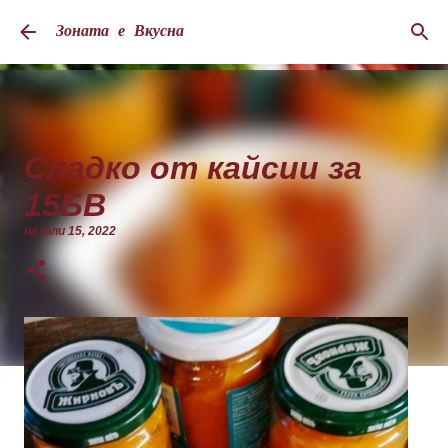
Пропускане към основното съдържание
Зоната е Вкусна
Сладко от кайсии за
15БВ
на
юли 15, 2022