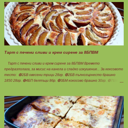
влажни ръце се оформят 10 еднакви топчета. Пече се в добре
загрята фурна на 200 градуса за 35-40 мин. Всяка питка е 1 блок
въглехидрат. Нека да ни е вкусно заедно! Споделено от Петя Чанева
Тарт с печени сливи и крем сирене за 8БПВМ
Тарт с печени сливи и крем сирене за 8БПВМ Времето
предразполага, за мисис на канела и сладко изкушение... За кексовото
тесто: 🟢2БВ овесени трици 28гр. 🔴2БВ пълнозърнесто брашно
1850 28гр. 🟢4БП белтъци 8бр. 🔴3БМ кокосово брашно 30гр. 🟢7БМ
бадемово брашно 21гр. 🟢5БМ сусамов тахан 15гр. Ванилия
Минимално количество стевия бленд. Бакпулвер Всичко се смесва
добре и се оставя на страна да набъбне. За чийз крема: 🟢3БП
обезмаслено крем сирене Кауфланд 200гр. + 1 равна с.л скир 🟠1БП
яйце 1бр. Ванилия Не подслаждам! За отгоре: 🟢4БВ сини сливи
360гр. Канела Мазнините са удвоени за белтъците и крем сиренето!
В голяма силиконова форма за тарт, разпределих така: 🥧1- ви слой
от кексово тесто 🥧2- ри слой чийз крем 🥧3- ти слой нарязани сини