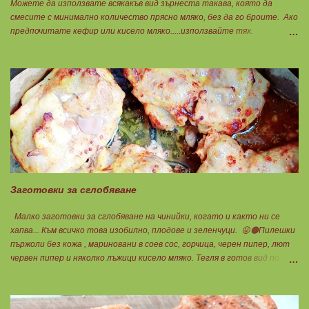
Можете да използвате всякакъв вид зърнеста такава, която да
смесите с минимално количество прясно мляко, без да го броите. Ако
предпочитате кефир или кисело мляко.....използвайте тях.
Намачквате добре с вилица , или пасирате до абсолютно гладък крем
с пасатор. Уверявам Ви, че става невероятно вкусно и приятно за
приготвяне на всякакви плодови кремчета, крем за торти, за всякакви
разядки и салати... Ако изварата е обезмаслена можете да удвоявате
мазнините. Ако не е, броите като нискомаслен продукт. Можете да
си приготвите по- голямо количество и да съхранявате в хладилник
за няколко дни. Част от моята закуска днес, беше това вкусно
кремче... 🟢1БП извара 50гр. 🟢1БВ череши 8бр. 🟠1БМ орех 1бр.
Ванилия Нека да ни е вкусно заедно! Люси
Заготовки за сглобяване
Малко заготовки за сглобяване на чинийки, когато и както ни се
хапва... Към всичко това изобилно, плодове и зеленчуци. 😛🟠Пилешки
пържоли без кожа , мариновани в соев сос, горчица, черен пипер, лют
червен пипер и няколко лъжици кисело мляко. Тегля в готов вид по
25гр.за 1БП. 😛Крем супа от тиквички за 4БВ 🟢3БВ тиквичка 1080гр.
🟢1БВ стар лук 120гр. Копър и сол на вкус. Всичко се сварява за
секунди под налягане със съвсем малко вода, пасира се и готово.