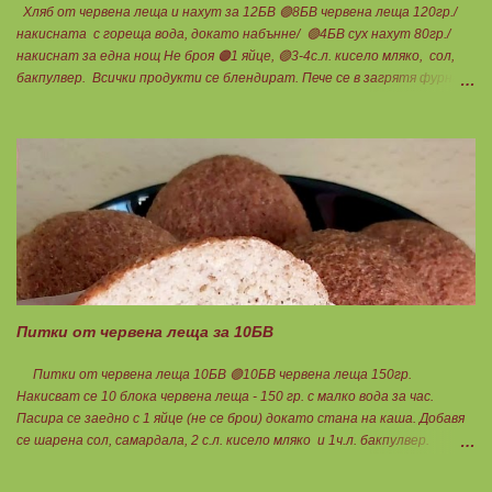
Хляб от червена леща и нахут за 12БВ 🟢8БВ червена леща 120гр./
накисната с гореща вода, докато набънне/ 🟢4БВ сух нахут 80гр./
накиснат за една нощ Не броя 🟠1 яйце, 🟢3-4с.л. кисело мляко, сол,
бакпулвер. Всички продукти се блендират. Пече се в загрятя фурна
на 180градуса до готовност. Нарязва се на 12 филийки, всяка за 1БВ.
Нека да ни е вкусно заедно! Люси
Питки от червена леща за 10БВ
Питки от червена леща 10БВ 🟢10БВ червена леща 150гр.
Накисват се 10 блока червена леща - 150 гр. с малко вода за час.
Пасира се заедно с 1 яйце (не се брои) докато стана на каша. Добавя
се шарена сол, самардала, 2 с.л. кисело мляко и 1ч.л. бакпулвер.
Добавям се хуск, докато стане много гъста смес, която може да се
оформя на топчета. Оставя се още малко, да поеме добре хуска и с