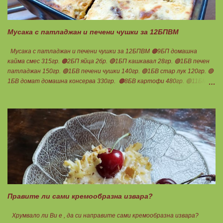
сливи Канелата поръсих след изпичане, за да не е много натрапчива и
в голямо количество. Сладкиша изпекох в загрята фурна на 180
градуса , докато бялата смес стане леко златиста. Внимате...
Мусака с патладжан и печени чушки за 12БПВМ
Мусака с патладжан и печени чушки за 12БПВМ 🟠9БП домашна
кайма смес 315гр. 🟠2БП яйца 2бр. 🔴1БП кашкавал 28гр. 🟢1БВ печен
патладжан 150гр. 🟢1БВ печени чушки 140гр. 🟢1БВ стар лук 120гр. 🟢
1БВ домат домашна консерва 330гр. 🟠8БВ картофи 480гр. 🟢11БМ
зехтин почти 3ч.л. 🟢150гр. кисело мляко не се брои Подправки на вкус
Мазнините се намаляват за кашкавала! Ако ползвате много мазна
кайма, може изобщо да не добавяте мазнини... Каймата се задушава с
лука и картофите. Всичко останало с3 нарязва и добавя към сместа.
Пече се до готовност. Заливката е от яйца,кашкавал и 150гр. кисело
мляко. Цялото количество можете да разпределите на порции и да
хапвате както предпочитате. Нека да ни е вкусно заедно! Люси
Правите ли сами кремообразна извара?
Хрумвало ли Ви е , да си направите сами кремообразна извара?