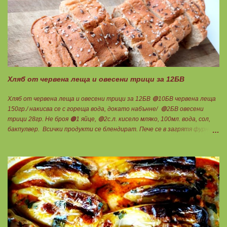
Обичам я студена, като всеки път ще си съчетавам различно, затова
в нея няма нито мазнина, нито протеин. Обичам свободата на избор...
Деля на 4 порции по 1БВ. 😛" Панирани чушки" за 3БП 4БВ 6БМ 🟢2БВ
печени чушки 340гр./ 6бр. 🔴2БВ брашно 28гр. 🟢2БП извара Брей
100гр. 🟠1БП яйце 1бр. 🟢8БМ зехтин почти 3ч.л. Мазнините удвоени
за изварата! Изпечените чушки се напълват с малко количество
извара, овкусена с копър и чесън. Ако обичате повече, може да
добавите още 1БП от нея и да изравните блоковет...
Хляб от червена леща и овесени трици за 12БВ
Хляб от червена леща и овесени трици за 12БВ 🟢10БВ червена леща
150гр./ накисва се с гореща вода, докато набънне/ 🟢2БВ овесени
трици 28гр. Не броя 🟠1 яйце, 🟢2с.л. кисело мляко, 100мл. вода, сол,
бакпулвер. Всички продукти се блендират. Пече се в загрятя фурна
на 180градуса до готовност. Нарязва се на 12 филийки, всяка за 1БВ.
Нека да ни е вкусно заедно! Люси