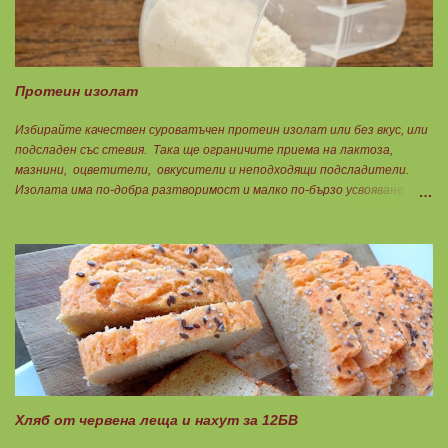
Протеин изолат
Избирайте качествен суроватъчен протеин изолат или без вкус, или
подсладен със стевия. Така ще ограничите приема на лактоза,
мазнини, оцветители, овкусители и неподходящи подсладители.
Изолата има по-добра разтворимост и малко по-бързо усвояване.
Протеинът изолат съдържа 90% протеин и ниски нива на мазнини.
Подходящ е за хора с лактозна непоносимост. Самата технология на
филтрация при качествените продукти отстранява млечната захар
и по този начин се избягват проблемите със алергии, задържане на
вода, подуване на стомаха, диария или друг тип дискомфорт.
Хляб от червена леща и нахут за 12БВ