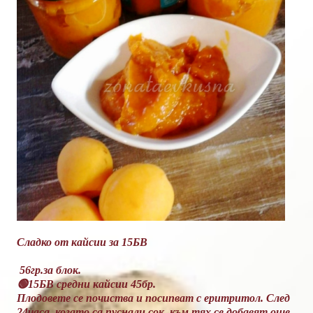
Сладко от кайсии за 15БВ
56гр.за блок.
🟢15БВ средни кайсии 45бр.
Плодовете се почиства и посипват с еритритол. След
24часа, когато са пуснали сок, към тях се добавят още