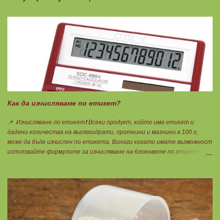
Как да изчисляваме по етикет?
📌 Изчисляване по етикет❗ Всеки продукт, който има етикет и
дадени количества на въглехидрати, протеини и мазнини в 100 г,
може да бъде изчислен по етикета. Винаги когато имате възможност
използвайте формулите за изчисляване на блоковете по етикет:
Протеини: 700 : съдържанието на протеин в 100 г = количеството
протеин за 1 блок. Въглехидрати: 900 : съдържанието на
въглехидрати в 100 г = количеството въглехидрати за 1 блок.
Мазнини: 150 : количеството мазнини в 100 г продукт = мазнините за
1 блок.