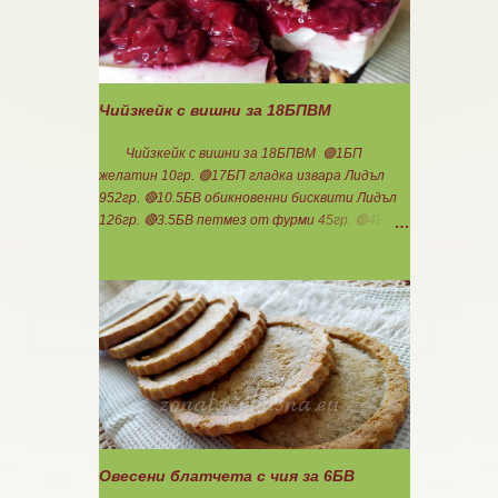
не добавяте мазнини... Каймата се задушава с
лука и картофите. Всичко останало с3
нарязва и добавя към сместа. Пече се до
готовност. Заливката е от яйца,кашкавал и
150гр. кисело мляко. Цялото количество
Чийзкейк с вишни за 18БПВМ
можете да разпределите на порции и да
хапвате както предпочитате. Нека да ни е
Чийзкейк с вишни за 18БПВМ 🟢1БП
вкусно заедно! Люси
желатин 10гр. 🟢17БП гладка извара Лидъл
952гр. 🔴10.5БВ обикновенни бисквити Лидъл
126гр. 🔴3.5БВ петмез от фурми 45гр. 🟢4БВ
домашно сладко от вишни със стевия бленд
165гр. 🟢36БМ фъстъчено масло смесено с
малко какао ( така си забърках в буркана )
108гр. Ванилия 1с.л.стевия бленд в крема
Мазнините са удвоени заради обезмасленото
извара! Бисквитките не го предполагат
много, но мигвам...Начуках ги по- едро и смесих
с фъстъченото масло. Получи се доволно
количество. Загладих с чашка във формата.
Изварата смесих с петмез от фурми и супена
лъжица стевия бленд. Добавих ванилия и
Овесени блатчета с чия за 6БВ
разтопения предварително на водна баня