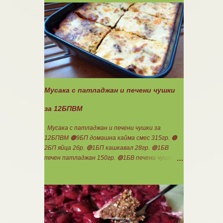
фурна на 180градуса до готовност. Нарязва
се на 12 филийки, всяка за 1БВ. Нека да ни е
вкусно заедно! Люси
Мусака с патладжан и печени чушки
за 12БПВМ
Мусака с патладжан и печени чушки за
12БПВМ 🟠9БП домашна кайма смес 315гр. 🟠
2БП яйца 2бр. 🔴1БП кашкавал 28гр. 🟢1БВ
печен патладжан 150гр. 🟢1БВ печени чушки
140гр. 🟢1БВ стар лук 120гр. 🟢1БВ домат
домашна консерва 330гр. 🟠8БВ картофи
480гр. 🟢11БМ зехтин почти 3ч.л. 🟢150гр.
кисело мляко не се брои Подправки на вкус
Мазнините се намаляват за кашкавала! Ако
ползвате много мазна кайма, може изобщо да