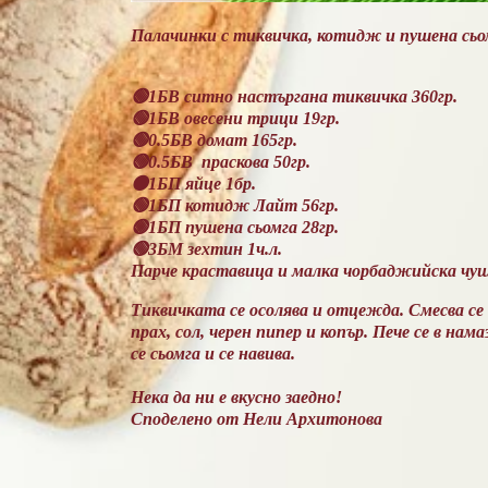
Палачинки с тиквичка, котидж и пушена сь
🟢1БВ ситно настъргана тиквичка 360гр.
🟢1БВ овесени трици 19гр.
🟢0.5БВ домат 165гр.
🟢0.5БВ праскова 50гр.
🟠1БП яйце 1бр.
🟢1БП котидж Лайт 56гр.
🟢1БП пушена сьомга 28гр.
🟢3БМ зехтин 1ч.л.
Парче краставица и малка чорбаджийска чушк
Тиквичката се осолява и отцежда. Смесва се с 
прах, сол, черен пипер и копър. Пече се в на
се сьомга и се навива.
Нека да ни е вкусно заедно!
Споделено от Нели Архитонова