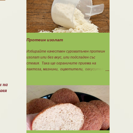
блок. Въглехидрати: 900 : съдържанието на
въглехидрати в 100 г = количеството
въглехидрати за 1 блок. Мазнини: 150 :
количеството мазнини в 100 г продукт =
мазнините за 1 блок.
Протеин изолат
Избирайте качествен суроватъчен протеин
изолат или без вкус, или подсладен със
стевия. Така ще ограничите приема на
лактоза, мазнини, оцветители, овкусители и
неподходящи подсладители. Изолата има по-
добра разтворимост и малко по-бързо
н на
усвояване. Протеинът изолат съдържа 90%
бавя
протеин и ниски нива на мазнини. Подходящ е
за хора с лактозна непоносимост. Самата
технология на филтрация при качествените
продукти отстранява млечната захар и по
този начин се избягват проблемите със
алергии, задържане на вода, подуване на
стомаха, диария или друг тип дискомфорт.