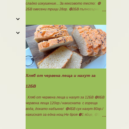
сладко изкушение... За кексовото тесто: 🟢
2БВ овесени трици 28гр. 🔴2БВ пълнозърнесто
брашно 1850 28гр. 🟢4БП белтъци 8бр. 🔴3БМ
кокосово брашно 30гр. 🟢7БМ бадемово брашно
21гр. 🟢5БМ сусамов тахан 15гр. Ванилия
Минимално количество стевия бленд.
Бакпулвер Всичко се смесва добре и се оставя
на страна да набъбне. За чийз крема: 🟢3БП
обезмаслено крем сирене Кауфланд 200гр. + 1
равна с.л скир 🟠1БП яйце 1бр. Ванилия Не
подслаждам! За отгоре: 🟢4БВ сини сливи
360гр. Канела Мазнините са удвоени за
белтъците и крем сиренето! В голяма
Хляб от червена леща и нахут за
силиконова форма за тарт, разпределих
така: 🥧1- ви слой от кексово тесто 🥧2- ри
12БВ
слой чийз крем 🥧3- ти слой нарязани сини
сливи Канелата поръсих след изпичане, за да
Хляб от червена леща и нахут за 12БВ 🟢8БВ
не е много натрапчива и в голямо количество.
червена леща 120гр./ накисната с гореща
Сладкиша изпекох в загрята фурна на 180
вода, докато набънне/ 🟢4БВ сух нахут 80гр./
градуса , докато бялата смес стане леко
накиснат за една нощ Не броя 🟠1 яйце, 🟢3-
златиста. Внимате...
4с.л. кисело мляко, сол, бакпулвер. Всички
продукти се блендират. Пече се в загрятя