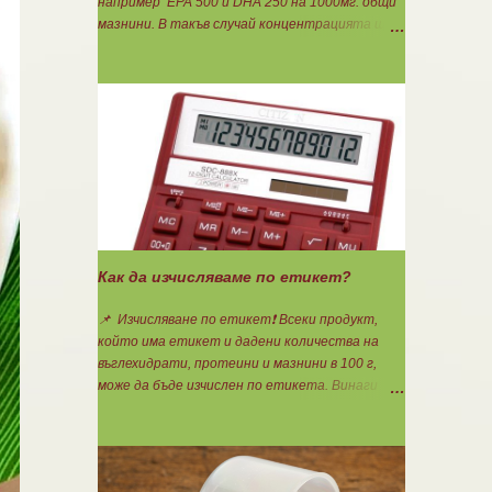
например ЕРА 500 и DHA 250 на 1000мг. общи
мазнини. В такъв случай концентрацията ще
бъде 75%. Изчислява се само съдържанието на
EPA и DHA. Например, ако искате да приемате
по 6гр. Омега 3, то с описаната концентрация
следва да вземате по 8бр. капсули.
Концентрацията на Омега 3 не трябва да е
по-малко от 60%, което гарантира, че ще
приемете по-малко количество излишни
мазнини като други омеги 6 и 9, и разни
наситени мазнини. Трябва да търсите на
етикета от какви риби е маслото. От по-
дребни видове преработка е по-щадяща.
Как да изчисляваме по етикет?
Технологията на пречистване и концентрация
на рибеното масло до омега-3 мастни
📌 Изчисляване по етикет❗ Всеки продукт,
киселини е различна. Крайната форма е или
който има етикет и дадени количества на
етил-естерна от молекулярното
въглехидрати, протеини и мазнини в 100 г,
пречистване, или триглицеридна чрез
може да бъде изчислен по етикета. Винаги
обратен процес на реестеризация. Винаги
когато имате възможност използвайте
избирайте триглицеридната форма, защото
формулите за изчисляване на блоковете по
тя е лесно усвоима естествена форма. И
етикет: Протеини: 700 : съдържанието на
накрая е важно ...
протеин в 100 г = количеството протеин за 1