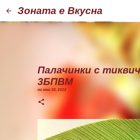
Зоната е Вкусна
Палачинки с тиквич
3БПВМ
на
юни 30, 2022