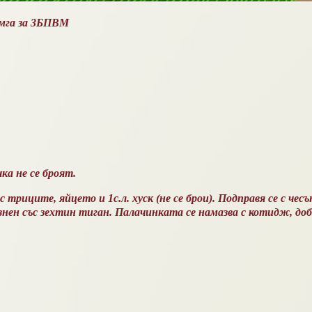
омга за 3БПВМ
а не се броят.
триците, яйцето и 1с.л. хуск (не се брои). Подправя се с чесъ
мазнен със зехтин тиган. Палачинката се намазва с котидж, до