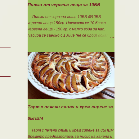
Питки от червена леща за 10БВ
Питки от червена леща 10БВ 🟢10БВ
червена леща 150гр. Накисват се 10 блока
червена леща - 150 гр. с малко вода за час.
Пасира се заедно с 1 яйце (не се брои) докато
стана на каша. Добавя се шарена сол,
самардала, 2 с.л. кисело мляко и 1ч.л.
бакпулвер. Добавям се хуск, докато стане
много гъста смес, която може да се оформя на
топчета. Оставя се още малко, да поеме
добре хуска и с влажни ръце се оформят 10
еднакви топчета. Пече се в добре загрята
фурна на 200 градуса за 35-40 мин. Всяка
питка е 1 блок въглехидрат. Нека да ни е
вкусно заедно! Споделено от Петя Чанева
Тарт с печени сливи и крем сирене за
8БПВМ
Тарт с печени сливи и крем сирене за 8БПВМ
Времето предразполага, за мисис на канела и