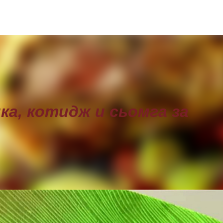
Пропускане към основното съдържание
ка, котидж и сьомга за