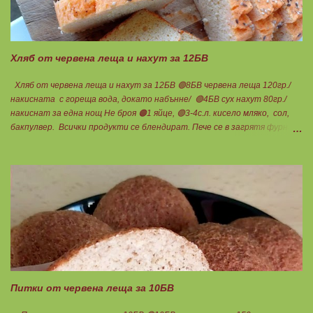
омега-3 мастни киселини е различна. Крайната форма е или етил-
естерна от молекулярното пречистване, или триглицеридна чрез
обратен процес на реестеризация. Винаги избирайте
триглицеридната форма, защото тя е лесно усвоима естествена
Хляб от червена леща и нахут за 12БВ
форма. И накрая е важно ...
Хляб от червена леща и нахут за 12БВ 🟢8БВ червена леща 120гр./
накисната с гореща вода, докато набънне/ 🟢4БВ сух нахут 80гр./
накиснат за една нощ Не броя 🟠1 яйце, 🟢3-4с.л. кисело мляко, сол,
бакпулвер. Всички продукти се блендират. Пече се в загрятя фурна
на 180градуса до готовност. Нарязва се на 12 филийки, всяка за 1БВ.
Нека да ни е вкусно заедно! Люси
Питки от червена леща за 10БВ