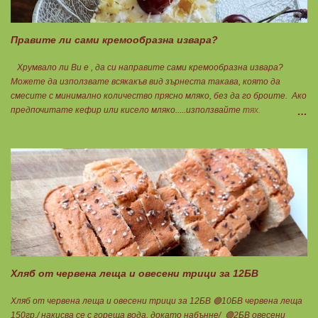
Правите ли сами кремообразна извара?
Хрумвало ли Ви е , да си направите сами кремообразна извара?
Можете да използвате всякакъв вид зърнеста такава, която да
смесите с минимално количество прясно мляко, без да го броите. Ако
предпочитате кефир или кисело мляко.....използвайте тях.
Намачквате добре с вилица , или пасирате до абсолютно гладък крем
с пасатор. Уверявам Ви, че става невероятно вкусно и приятно за
приготвяне на всякакви плодови кремчета, крем за торти, за всякакви
разядки и салати... Ако изварата е обезмаслена можете да удвоявате
мазнините. Ако не е, броите като нискомаслен продукт. Можете да
си приготвите по- голямо количество и да съхранявате в хладилник
за няколко дни. Част от моята закуска днес, беше това вкусно
кремче... 🟢1БП извара 50гр. 🟢1БВ череши 8бр. 🟠1БМ орех 1бр.
Ванилия Нека да ни е вкусно заедно! Люси
Хляб от червена леща и овесени трици за 12БВ
Хляб от червена леща и овесени трици за 12БВ 🟢10БВ червена леща
150гр./ накисва се с гореща вода, докато набънне/ 🟢2БВ овесени