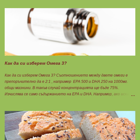
Подходящ е за хора с лактозна непоносимост. Самата технология на
филтрация при качествените продукти отстранява млечната захар
и по този начин се избягват проблемите със алергии, задържане на
вода, подуване на стомаха, диария или друг тип дискомфорт.
Как да си изберем Омега 3?
Как да си изберем Омега 3? Съотношението между двете омеги е
препоръчително да е 2:1 , например ЕРА 500 и DHA 250 на 1000мг.
общи мазнини. В такъв случай концентрацията ще бъде 75%.
Изчислява се само съдържанието на EPA и DHA. Например, ако искате
да приемате по 6гр. Омега 3, то с описаната концентрация следва да
вземате по 8бр. капсули. Концентрацията на Омега 3 не трябва да е
по-малко от 60%, което гарантира, че ще приемете по-малко
количество излишни мазнини като други омеги 6 и 9, и разни
наситени мазнини. Трябва да търсите на етикета от какви риби е
маслото. От по-дребни видове преработка е по-щадяща.
Технологията на пречистване и концентрация на рибеното масло до