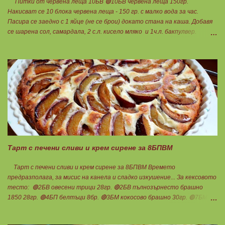
Питки от червена леща 10БВ 🟢10БВ червена леща 150гр.
Накисват се 10 блока червена леща - 150 гр. с малко вода за час.
Пасира се заедно с 1 яйце (не се брои) докато стана на каша. Добавя
се шарена сол, самардала, 2 с.л. кисело мляко и 1ч.л. бакпулвер.
Добавям се хуск, докато стане много гъста смес, която може да се
оформя на топчета. Оставя се още малко, да поеме добре хуска и с
влажни ръце се оформят 10 еднакви топчета. Пече се в добре
загрята фурна на 200 градуса за 35-40 мин. Всяка питка е 1 блок
въглехидрат. Нека да ни е вкусно заедно! Споделено от Петя Чанева
Тарт с печени сливи и крем сирене за 8БПВМ
Тарт с печени сливи и крем сирене за 8БПВМ Времето
предразполага, за мисис на канела и сладко изкушение... За кексовото
тесто: 🟢2БВ овесени трици 28гр. 🔴2БВ пълнозърнесто брашно
1850 28гр. 🟢4БП белтъци 8бр. 🔴3БМ кокосово брашно 30гр. 🟢7БМ
бадемово брашно 21гр. 🟢5БМ сусамов тахан 15гр. Ванилия
Минимално количество стевия бленд. Бакпулвер Всичко се смесва