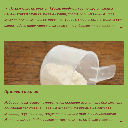
📌 Изчисляване по етикет❗ Всеки продукт, който има етикет и
дадени количества на въглехидрати, протеини и мазнини в 100 г,
може да бъде изчислен по етикета. Винаги когато имате възможност
използвайте формулите за изчисляване на блоковете по етикет:
Протеини: 700 : съдържанието на протеин в 100 г = количеството
протеин за 1 блок. Въглехидрати: 900 : съдържанието на
въглехидрати в 100 г = количеството въглехидрати за 1 блок.
Мазнини: 150 : количеството мазнини в 100 г продукт = мазнините за
1 блок.
Протеин изолат
Избирайте качествен суроватъчен протеин изолат или без вкус, или
подсладен със стевия. Така ще ограничите приема на лактоза,
мазнини, оцветители, овкусители и неподходящи подсладители.
Изолата има по-добра разтворимост и малко по-бързо усвояване.
Протеинът изолат съдържа 90% протеин и ниски нива на мазнини.