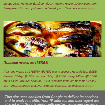
трици 28гр. Не броя 🟠1 яйце, 🟢2с.л. кисело мляко, 100мл. вода, сол,
бакпулвер. Всички продукти се блендират. Пече се в загрятя фурна
на 180градуса до готовност. Нарязва се на 12 филийки, всяка за 1БВ.
Нека да ни е вкусно заедно! Люси
Пълнени чушки за 17БПВМ
Пълнени чушки за 17БВПМ 🟠17БП мляно свинско месо 595гр. 🟢1БВ
домати 330гр. 🟢1БВ стар лук 120гр. 🟢3.5БВ пипер 945гр. 🔴11.5БВ
ориз 138гр. 🟢15БМ зехтин 2.5 с.л./ останалите от месото Червен,
чер пипер, соев сос,чесънче, чубрица, девисил. Задушават се лука и
каймата в мазнината с малко вода. Каймата да стане на трохи и да
остане на мазнина. Добавя се червен пипер, разбърква се и се добавя
This site uses cookies from Google to deliver its services
чаша вода. Готви се на слаб огън докато изври водата. Овкусява се с
and to analyze traffic. Your IP address and user-agent are
shared with Google along with performance and security
останалите подправки и се пълня пиперките. Подреждат се в тава,