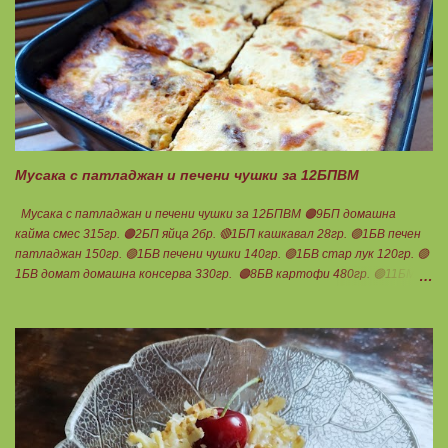
добре и се оставя на страна да набъбне. За чийз крема: 🟢3БП
обезмаслено крем сирене Кауфланд 200гр. + 1 равна с.л скир 🟠1БП
яйце 1бр. Ванилия Не подслаждам! За отгоре: 🟢4БВ сини сливи
360гр. Канела Мазнините са удвоени за белтъците и крем сиренето!
В голяма силиконова форма за тарт, разпределих така: 🥧1- ви слой
от кексово тесто 🥧2- ри слой чийз крем 🥧3- ти слой нарязани сини
сливи Канелата поръсих след изпичане, за да не е много натрапчива и
в голямо количество. Сладкиша изпекох в загрята фурна на 180
градуса , докато бялата смес стане леко златиста. Внимате...
Мусака с патладжан и печени чушки за 12БПВМ
Мусака с патладжан и печени чушки за 12БПВМ 🟠9БП домашна
кайма смес 315гр. 🟠2БП яйца 2бр. 🔴1БП кашкавал 28гр. 🟢1БВ печен
патладжан 150гр. 🟢1БВ печени чушки 140гр. 🟢1БВ стар лук 120гр. 🟢
1БВ домат домашна консерва 330гр. 🟠8БВ картофи 480гр. 🟢11БМ
зехтин почти 3ч.л. 🟢150гр. кисело мляко не се брои Подправки на вкус
Мазнините се намаляват за кашкавала! Ако ползвате много мазна
кайма, може изобщо да не добавяте мазнини... Каймата се задушава с
лука и картофите. Всичко останало с3 нарязва и добавя към сместа.
Пече се до готовност. Заливката е от яйца,кашкавал и 150гр. кисело
мляко. Цялото количество можете да разпределите на порции и да
хапвате както предпочитате. Нека да ни е вкусно заедно! Люси