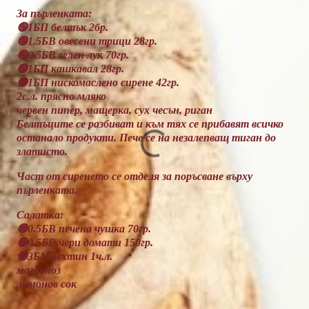
За пърленката:
🟢1БП белтък 2бр.
🟢1.5БВ овесени трици 28гр.
🟢0.5БВ зелен лук 70гр.
🟢1БП кашкавал 28гр.
🟠1БП нискомаслено сирене 42гр.
2с.л. прясно мляко
червен пипер, мащерка, сух чесън, риган
Белтъците се разбиват и към тях се прибавят всичко
останало продукти. Пече се на незалепващ тиган до
златисто.
Част от сиренето се отделя за поръсване върху
пърленката.
Салатка:
🟢0.5БВ печена чушка 70гр.
🟢0.5БВ чери домати 150гр.
🟢3БМ зехтин 1ч.л.
магданоз
лимонов сок