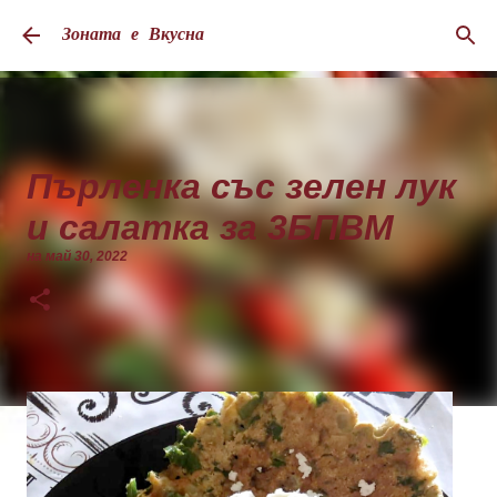
Пропускане към основното съдържание
Зоната е Вкусна
Пърленка със зелен лук
и салатка за 3БПВМ
на
май 30, 2022