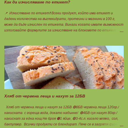
Как да изчисляваме по етикет?
📌 Изчисляване по етикет❗ Всеки продукт, който има етикет и
дадени количества на въглехидрати, протеини и мазнини в 100 г,
може да бъде изчислен по етикета. Винаги когато имате възможност
използвайте формулите за изчисляване на блоковете по етикет:
Протеини: 700 : съдържанието на протеин в 100 г = количеството
протеин за 1 блок. Въглехидрати: 900 : съдържанието на
въглехидрати в 100 г = количеството въглехидрати за 1 блок.
Мазнини: 150 : количеството мазнини в 100 г продукт = мазнините за
1 блок.
Хляб от червена леща и нахут за 12БВ
Хляб от червена леща и нахут за 12БВ 🟢8БВ червена леща 120гр./
накисната с гореща вода, докато набънне/ 🟢4БВ сух нахут 80гр./
накиснат за една нощ Не броя 🟠1 яйце, 🟢3-4с.л. кисело мляко, сол,
бакпулвер. Всички продукти се блендират. Пече се в загрятя фурна