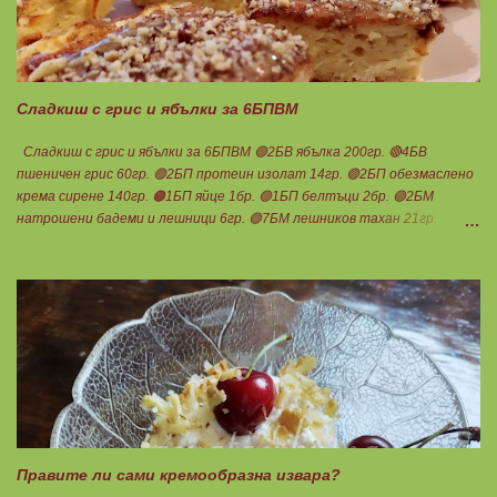
Сладкиш с грис и ябълки за 6БПВМ
Сладкиш с грис и ябълки за 6БПВМ 🟢2БВ ябълка 200гр. 🔴4БВ
пшеничен грис 60гр. 🟢2БП протеин изолат 14гр. 🟢2БП обезмаслено
крема сирене 140гр. 🟠1БП яйце 1бр. 🟢1БП белтъци 2бр. 🟢2БМ
натрошени бадеми и лешници 6гр. 🟢7БМ лешников тахан 21гр.
Ванилия Бакпулвер Мазнините са удвоени заради крема сиренето,
протеина и белтъците! Ябълките се настъргват. Добавят се към
добре разбитите яйца. Към тях се добавят и останалите продукти
без тахана и ядките. Ако не разполагате с крема сирене, може да
замените със скир. 2БП 128гр. Пече се в загрята фурна до
зачервяване. Още топъл се намазва с тахан и се поръсва с ядки.
Нарязва се на 6 равни части, всяка за 1БПВМ. Чудесна следобедна
закуска с чаша мляко ... Нека да ни е вкусно заедно! Люси
Правите ли сами кремообразна извара?