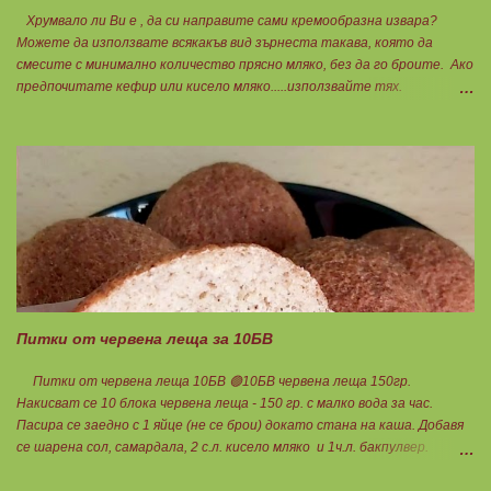
Хрумвало ли Ви е , да си направите сами кремообразна извара?
Можете да използвате всякакъв вид зърнеста такава, която да
смесите с минимално количество прясно мляко, без да го броите. Ако
предпочитате кефир или кисело мляко.....използвайте тях.
Намачквате добре с вилица , или пасирате до абсолютно гладък крем
с пасатор. Уверявам Ви, че става невероятно вкусно и приятно за
приготвяне на всякакви плодови кремчета, крем за торти, за всякакви
разядки и салати... Ако изварата е обезмаслена можете да удвоявате
мазнините. Ако не е, броите като нискомаслен продукт. Можете да
си приготвите по- голямо количество и да съхранявате в хладилник
за няколко дни. Част от моята закуска днес, беше това вкусно
кремче... 🟢1БП извара 50гр. 🟢1БВ череши 8бр. 🟠1БМ орех 1бр.
Ванилия Нека да ни е вкусно заедно! Люси
Питки от червена леща за 10БВ
Питки от червена леща 10БВ 🟢10БВ червена леща 150гр.
Накисват се 10 блока червена леща - 150 гр. с малко вода за час.
Пасира се заедно с 1 яйце (не се брои) докато стана на каша. Добавя
се шарена сол, самардала, 2 с.л. кисело мляко и 1ч.л. бакпулвер.
Добавям се хуск, докато стане много гъста смес, която може да се