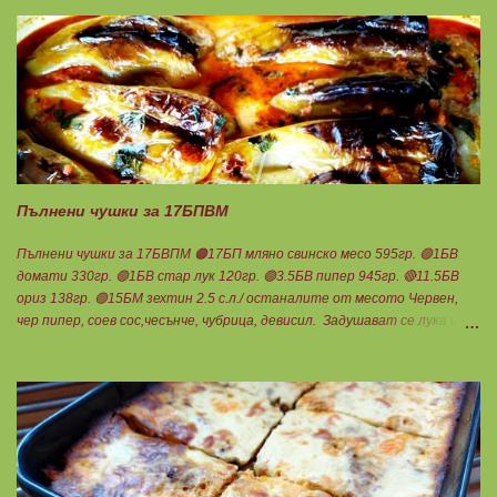
оформя на топчета. Оставя се още малко, да поеме добре хуска и с
влажни ръце се оформят 10 еднакви топчета. Пече се в добре
загрята фурна на 200 градуса за 35-40 мин. Всяка питка е 1 блок
въглехидрат. Нека да ни е вкусно заедно! Споделено от Петя Чанева
Пълнени чушки за 17БПВМ
Пълнени чушки за 17БВПМ 🟠17БП мляно свинско месо 595гр. 🟢1БВ
домати 330гр. 🟢1БВ стар лук 120гр. 🟢3.5БВ пипер 945гр. 🔴11.5БВ
ориз 138гр. 🟢15БМ зехтин 2.5 с.л./ останалите от месото Червен,
чер пипер, соев сос,чесънче, чубрица, девисил. Задушават се лука и
каймата в мазнината с малко вода. Каймата да стане на трохи и да
остане на мазнина. Добавя се червен пипер, разбърква се и се добавя
чаша вода. Готви се на слаб огън докато изври водата. Овкусява се с
останалите подправки и се пълня пиперките. Подреждат се в тава,
добавят се доматите, вода до средата на чушките и се пече до
готовност. В купичка се разбиват по 3 с.л кисело и прясно мляко,
които се добавят след като се извади гозбата от фурната.