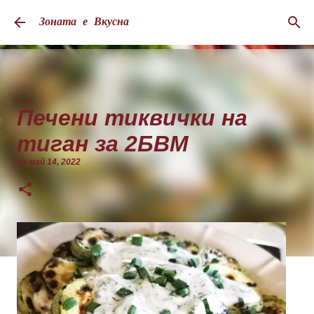
Пропускане към основното съдържание
Зоната е Вкусна
Печени тиквички на
тиган за 2БВМ
на
май 14, 2022