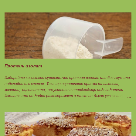
на 180градуса до готовност. Нарязва се на 12 филийки, всяка за 1БВ.
Нека да ни е вкусно заедно! Люси
Протеин изолат
Избирайте качествен суроватъчен протеин изолат или без вкус, или
подсладен със стевия. Така ще ограничите приема на лактоза,
мазнини, оцветители, овкусители и неподходящи подсладители.
Изолата има по-добра разтворимост и малко по-бързо усвояване.
Протеинът изолат съдържа 90% протеин и ниски нива на мазнини.
Подходящ е за хора с лактозна непоносимост. Самата технология на
филтрация при качествените продукти отстранява млечната захар
и по този начин се избягват проблемите със алергии, задържане на
вода, подуване на стомаха, диария или друг тип дискомфорт.