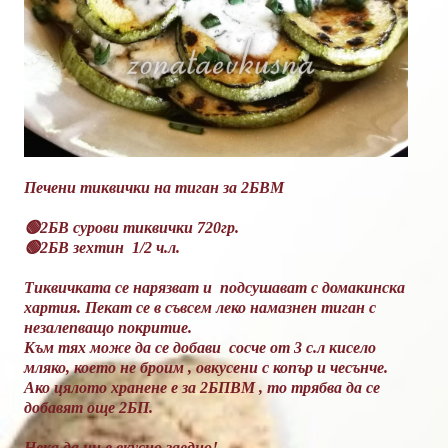
Печени тиквички на тиган за 2БВМ
🟢2БВ сурови тиквички 720гр.
🟢2БВ зехтин 1/2 ч.л.
Тиквичката се нарязват и подсушават с домакинска
хартия. Пекат се в съвсем леко намазнен тиган с
незалепващо покритие.
Към тях може да се добави сосче от 3 с.л кисело
мляко, което не броим , овкусени с копър и чесънче.
Ако цялото хранене е за 2БПВМ , то трябва да се
добавят още 2БП.
Нека да ни е вкусно заедно!