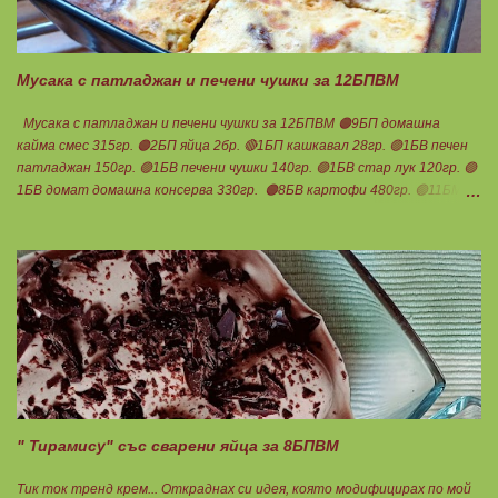
Претегля се общото количество , разделя се на 17 и се определя за
1БПВМ. Предварително трябва да сте определили теглото на
тавата, в която се готвят чушките. Нека да ни е вкусно заедно!
Споделено от Нина Тодорова
Мусака с патладжан и печени чушки за 12БПВМ
Мусака с патладжан и печени чушки за 12БПВМ 🟠9БП домашна
кайма смес 315гр. 🟠2БП яйца 2бр. 🔴1БП кашкавал 28гр. 🟢1БВ печен
патладжан 150гр. 🟢1БВ печени чушки 140гр. 🟢1БВ стар лук 120гр. 🟢
1БВ домат домашна консерва 330гр. 🟠8БВ картофи 480гр. 🟢11БМ
зехтин почти 3ч.л. 🟢150гр. кисело мляко не се брои Подправки на вкус
Мазнините се намаляват за кашкавала! Ако ползвате много мазна
кайма, може изобщо да не добавяте мазнини... Каймата се задушава с
лука и картофите. Всичко останало с3 нарязва и добавя към сместа.
Пече се до готовност. Заливката е от яйца,кашкавал и 150гр. кисело
мляко. Цялото количество можете да разпределите на порции и да
хапвате както предпочитате. Нека да ни е вкусно заедно! Люси
" Тирамису" със сварени яйца за 8БПВМ
Тик ток тренд крем... Откраднах си идея, която модифицирах по мой