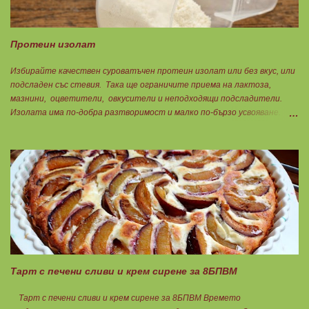
Протеин изолат
Избирайте качествен суроватъчен протеин изолат или без вкус, или
подсладен със стевия. Така ще ограничите приема на лактоза,
мазнини, оцветители, овкусители и неподходящи подсладители.
Изолата има по-добра разтворимост и малко по-бързо усвояване.
Протеинът изолат съдържа 90% протеин и ниски нива на мазнини.
Подходящ е за хора с лактозна непоносимост. Самата технология на
филтрация при качествените продукти отстранява млечната захар
и по този начин се избягват проблемите със алергии, задържане на
вода, подуване на стомаха, диария или друг тип дискомфорт.
Тарт с печени сливи и крем сирене за 8БПВМ
Тарт с печени сливи и крем сирене за 8БПВМ Времето