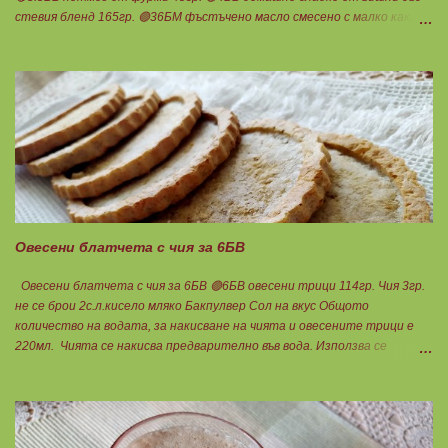
стевия бленд 165гр. 🟢36БМ фъстъчено масло смесено с малко какао (
така си забърках в буркана ) 108гр. Ванилия 1с.л.стевия бленд в крема
Мазнините са удвоени заради обезмасленото извара!
Бисквитките не го предполагат много, но мигвам...Начуках ги по-
едро и смесих с фъстъченото масло. Получи се доволно количество.
Загладих с чашка във формата. Изварата смесих с петмез от фурми и
супена лъжица стевия бленд. Добавих ванилия и разтопения
предварително на водна баня желатин. Веднага изсипах крема върху
бисквитките и прибрах да стегне. Когато е готово добавям
сладкото... Нека да ни е вкусно заедно! Люси
Овесени блатчета с чия за 6БВ
Овесени блатчета с чия за 6БВ 🟢6БВ овесени трици 114гр. Чия 3гр.
не се брои 2с.л.кисело мляко Бакпулвер Сол на вкус Общото
количество на водата, за накисване на чията и овесените трици е
220мл. Чията се накисва предварително във вода. Използва се
вместо белтък. Всички продукти се смесват добре. Добавя се вода и
се изчаква триците да набъбнат. Сместа трябва да е толкова рядка,
че да се разпредели лесно по формичките, 6 на брой. Пече се в
загрята фурна до златисто. Нека да ни е вкусно заедно! Люси