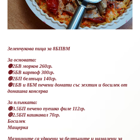
Зеленчукова пица за 8БПВМ
За основата:
🟠2БВ морков 260гр.
🟠5БВ картоф 300гр.
🟢2БП белтъци 140гр.
🟢1БВ и 8БМ печени домати със зехтин и босилек от
домашна консерва
За плънката:
🟢3.5БП печено пуешко филе 112гр.
🔴2.5БП кашкавал 70гр.
Босилек
Мащерка
Мазнините са удвоени за белтъците и намалени за