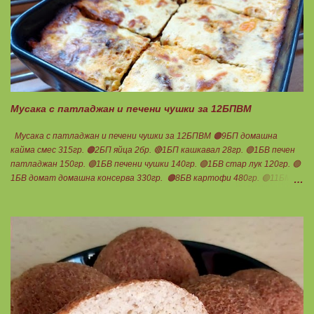
Мусака с патладжан и печени чушки за 12БПВМ
Мусака с патладжан и печени чушки за 12БПВМ 🟠9БП домашна
кайма смес 315гр. 🟠2БП яйца 2бр. 🔴1БП кашкавал 28гр. 🟢1БВ печен
патладжан 150гр. 🟢1БВ печени чушки 140гр. 🟢1БВ стар лук 120гр. 🟢
1БВ домат домашна консерва 330гр. 🟠8БВ картофи 480гр. 🟢11БМ
зехтин почти 3ч.л. 🟢150гр. кисело мляко не се брои Подправки на вкус
Мазнините се намаляват за кашкавала! Ако ползвате много мазна
кайма, може изобщо да не добавяте мазнини... Каймата се задушава с
лука и картофите. Всичко останало с3 нарязва и добавя към сместа.
Пече се до готовност. Заливката е от яйца,кашкавал и 150гр. кисело
мляко. Цялото количество можете да разпределите на порции и да
хапвате както предпочитате. Нека да ни е вкусно заедно! Люси