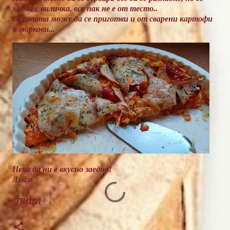
хапва с виличка, все пак не е от тесто..
Основата може да се приготви и от сварени картофи
и моркови...
Нека да ни е вкусно заедно!
Люси
ПИЦИ