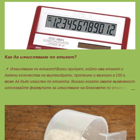
по-малко от 60%, което гарантира, че ще приемете по-малко
количество излишни мазнини като други омеги 6 и 9, и разни
наситени мазнини. Трябва да търсите на етикета от какви риби е
маслото. От по-дребни видове преработка е по-щадяща.
Технологията на пречистване и концентрация на рибеното масло до
омега-3 мастни киселини е различна. Крайната форма е или етил-
естерна от молекулярното пречистване, или триглицеридна чрез
обратен процес на реестеризация. Винаги избирайте
триглицеридната форма, защото тя е лесно усвоима естествена
Как да изчисляваме по етикет?
форма. И накрая е важно ...
📌 Изчисляване по етикет❗ Всеки продукт, който има етикет и
дадени количества на въглехидрати, протеини и мазнини в 100 г,
може да бъде изчислен по етикета. Винаги когато имате възможност
използвайте формулите за изчисляване на блоковете по етикет:
Протеини: 700 : съдържанието на протеин в 100 г = количеството
протеин за 1 блок. Въглехидрати: 900 : съдържанието на
въглехидрати в 100 г = количеството въглехидрати за 1 блок.
Мазнини: 150 : количеството мазнини в 100 г продукт = мазнините за
1 блок.