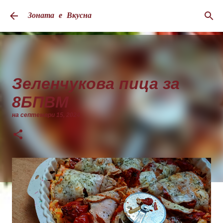
Пропускане към основното съдържание
Зоната е Вкусна
Зеленчукова пица за
8БПВМ
на
септември 15, 2024