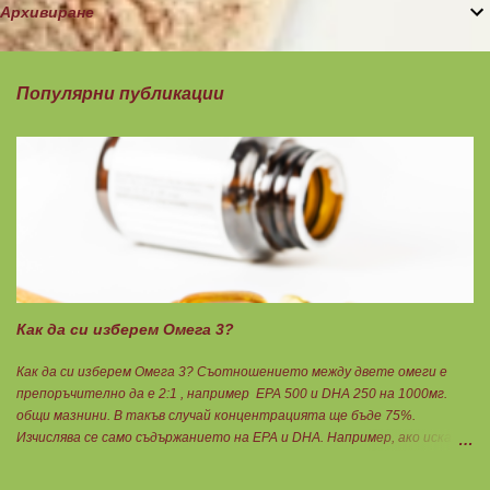
Архивиране
Популярни публикации
Как да си изберем Омега 3?
Как да си изберем Омега 3? Съотношението между двете омеги е
препоръчително да е 2:1 , например ЕРА 500 и DHA 250 на 1000мг.
общи мазнини. В такъв случай концентрацията ще бъде 75%.
Изчислява се само съдържанието на EPA и DHA. Например, ако искате
да приемате по 6гр. Омега 3, то с описаната концентрация следва да
вземате по 8бр. капсули. Концентрацията на Омега 3 не трябва да е