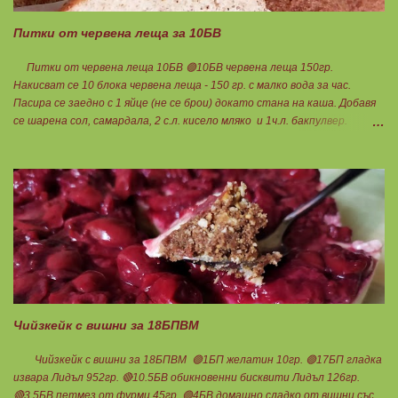
Питки от червена леща за 10БВ
Питки от червена леща 10БВ 🟢10БВ червена леща 150гр.
Накисват се 10 блока червена леща - 150 гр. с малко вода за час.
Пасира се заедно с 1 яйце (не се брои) докато стана на каша. Добавя
се шарена сол, самардала, 2 с.л. кисело мляко и 1ч.л. бакпулвер.
Добавям се хуск, докато стане много гъста смес, която може да се
оформя на топчета. Оставя се още малко, да поеме добре хуска и с
влажни ръце се оформят 10 еднакви топчета. Пече се в добре
загрята фурна на 200 градуса за 35-40 мин. Всяка питка е 1 блок
въглехидрат. Нека да ни е вкусно заедно! Споделено от Петя Чанева
Чийзкейк с вишни за 18БПВМ
Чийзкейк с вишни за 18БПВМ 🟢1БП желатин 10гр. 🟢17БП гладка
извара Лидъл 952гр. 🔴10.5БВ обикновенни бисквити Лидъл 126гр.
🔴3.5БВ петмез от фурми 45гр. 🟢4БВ домашно сладко от вишни със