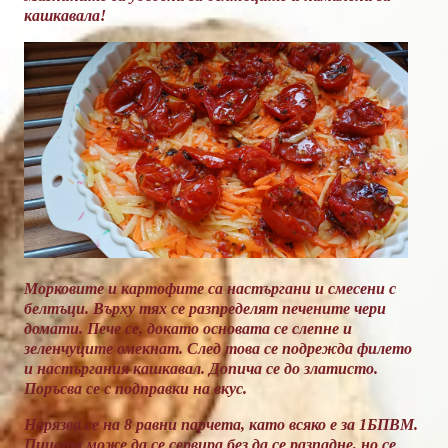
кашкавала!
Морковите и картофите са настъргани и смесени с
белтъци. Върху тях се разпределят печените чери
домати. Пече се, докато основата се слепне и
зеленчуците омекнат. След това се подрежда филето
и настъргания кашкавал. Допича се до златисто.
Поръсва се с подправки на вкус.
Нарязва се на 8 равни парчета, като всяко е за 1БПВМ.
Пицата може да се сервира без да се разпадне, но се