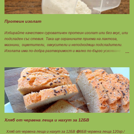
Протеин изолат
Избирайте качествен суроватъчен протеин изолат или без вкус, или
подсладен със стевия. Така ще ограничите приема на лактоза,
мазнини, оцветители, овкусители и неподходящи подсладители.
Изолата има по-добра разтворимост и малко по-бързо усвояване.
Протеинът изолат съдържа 90% протеин и ниски нива на мазнини.
Подходящ е за хора с лактозна непоносимост. Самата технология на
филтрация при качествените продукти отстранява млечната захар
и по този начин се избягват проблемите със алергии, задържане на
вода, подуване на стомаха, диария или друг тип дискомфорт.
Хляб от червена леща и нахут за 12БВ
Хляб от червена леща и нахут за 12БВ 🟢8БВ червена леща 120гр./