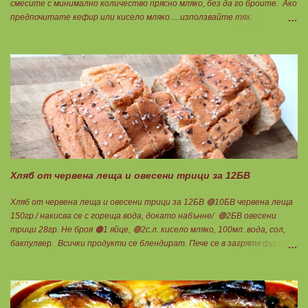
смесите с минимално количество прясно мляко, без да го броите. Ако
предпочитате кефир или кисело мляко.....използвайте тях.
Намачквате добре с вилица , или пасирате до абсолютно гладък крем
с пасатор. Уверявам Ви, че става невероятно вкусно и приятно за
приготвяне на всякакви плодови кремчета, крем за торти, за всякакви
разядки и салати... Ако изварата е обезмаслена можете да удвоявате
мазнините. Ако не е, броите като нискомаслен продукт. Можете да
си приготвите по- голямо количество и да съхранявате в хладилник
за няколко дни. Част от моята закуска днес, беше това вкусно
кремче... 🟢1БП извара 50гр. 🟢1БВ череши 8бр. 🟠1БМ орех 1бр.
Ванилия Нека да ни е вкусно заедно! Люси
Хляб от червена леща и овесени трици за 12БВ
Хляб от червена леща и овесени трици за 12БВ 🟢10БВ червена леща
150гр./ накисва се с гореща вода, докато набънне/ 🟢2БВ овесени
трици 28гр. Не броя 🟠1 яйце, 🟢2с.л. кисело мляко, 100мл. вода, сол,
бакпулвер. Всички продукти се блендират. Пече се в загрятя фурна
на 180градуса до готовност. Нарязва се на 12 филийки, всяка за 1БВ.
Нека да ни е вкусно заедно! Люси