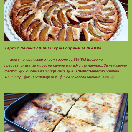
загрята фурна на 200 градуса за 35-40 мин. Всяка питка е 1 блок
въглехидрат. Нека да ни е вкусно заедно! Споделено от Петя Чанева
Тарт с печени сливи и крем сирене за 8БПВМ
Тарт с печени сливи и крем сирене за 8БПВМ Времето
предразполага, за мисис на канела и сладко изкушение... За кексовото
тесто: 🟢2БВ овесени трици 28гр. 🔴2БВ пълнозърнесто брашно
1850 28гр. 🟢4БП белтъци 8бр. 🔴3БМ кокосово брашно 30гр. 🟢7БМ
бадемово брашно 21гр. 🟢5БМ сусамов тахан 15гр. Ванилия
Минимално количество стевия бленд. Бакпулвер Всичко се смесва
добре и се оставя на страна да набъбне. За чийз крема: 🟢3БП
обезмаслено крем сирене Кауфланд 200гр. + 1 равна с.л скир 🟠1БП
яйце 1бр. Ванилия Не подслаждам! За отгоре: 🟢4БВ сини сливи
360гр. Канела Мазнините са удвоени за белтъците и крем сиренето!
В голяма силиконова форма за тарт, разпределих така: 🥧1- ви слой
от кексово тесто 🥧2- ри слой чийз крем 🥧3- ти слой нарязани сини
сливи Канелата поръсих след изпичане, за да не е много натрапчива и