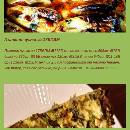
Пълнени чушки за 17БПВМ
Пълнени чушки за 17БВПМ 🟠17БП мляно свинско месо 595гр. 🟢1БВ
домати 330гр. 🟢1БВ стар лук 120гр. 🟢3.5БВ пипер 945гр. 🔴11.5БВ
ориз 138гр. 🟢15БМ зехтин 2.5 с.л./ останалите от месото Червен,
чер пипер, соев сос,чесънче, чубрица, девисил. Задушават се лука и
каймата в мазнината с малко вода. Каймата да стане на трохи и да
остане на мазнина. Добавя се червен пипер, разбърква се и се добавя
чаша вода. Готви се на слаб огън докато изври водата. Овкусява се с
останалите подправки и се пълня пиперките. Подреждат се в тава,
добавят се доматите, вода до средата на чушките и се пече до
готовност. В купичка се разбиват по 3 с.л кисело и прясно мляко,
които се добавят след като се извади гозбата от фурната.
Претегля се общото количество , разделя се на 17 и се определя за
1БПВМ. Предварително трябва да сте определили теглото на
тавата, в която се готвят чушките. Нека да ни е вкусно заедно!