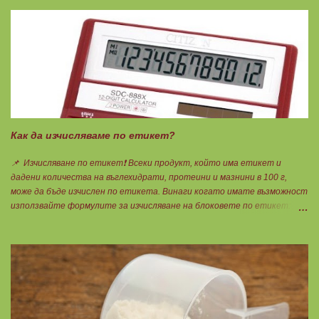
Как да изчисляваме по етикет?
📌 Изчисляване по етикет❗ Всеки продукт, който има етикет и
дадени количества на въглехидрати, протеини и мазнини в 100 г,
може да бъде изчислен по етикета. Винаги когато имате възможност
използвайте формулите за изчисляване на блоковете по етикет:
Протеини: 700 : съдържанието на протеин в 100 г = количеството
протеин за 1 блок. Въглехидрати: 900 : съдържанието на
въглехидрати в 100 г = количеството въглехидрати за 1 блок.
Мазнини: 150 : количеството мазнини в 100 г продукт = мазнините за
1 блок.