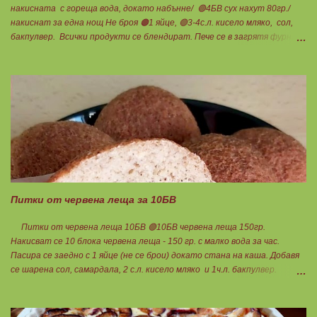
накисната с гореща вода, докато набънне/ 🟢4БВ сух нахут 80гр./
накиснат за една нощ Не броя 🟠1 яйце, 🟢3-4с.л. кисело мляко, сол,
бакпулвер. Всички продукти се блендират. Пече се в загрятя фурна
на 180градуса до готовност. Нарязва се на 12 филийки, всяка за 1БВ.
Нека да ни е вкусно заедно! Люси
Питки от червена леща за 10БВ
Питки от червена леща 10БВ 🟢10БВ червена леща 150гр.
Накисват се 10 блока червена леща - 150 гр. с малко вода за час.
Пасира се заедно с 1 яйце (не се брои) докато стана на каша. Добавя
се шарена сол, самардала, 2 с.л. кисело мляко и 1ч.л. бакпулвер.
Добавям се хуск, докато стане много гъста смес, която може да се
оформя на топчета. Оставя се още малко, да поеме добре хуска и с
влажни ръце се оформят 10 еднакви топчета. Пече се в добре