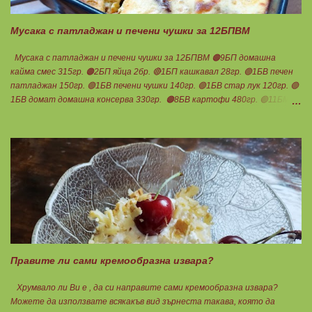
в голямо количество. Сладкиша изпекох в загрята фурна на 180
градуса , докато бялата смес стане леко златиста. Внимате...
Мусака с патладжан и печени чушки за 12БПВМ
Мусака с патладжан и печени чушки за 12БПВМ 🟠9БП домашна
кайма смес 315гр. 🟠2БП яйца 2бр. 🔴1БП кашкавал 28гр. 🟢1БВ печен
патладжан 150гр. 🟢1БВ печени чушки 140гр. 🟢1БВ стар лук 120гр. 🟢
1БВ домат домашна консерва 330гр. 🟠8БВ картофи 480гр. 🟢11БМ
зехтин почти 3ч.л. 🟢150гр. кисело мляко не се брои Подправки на вкус
Мазнините се намаляват за кашкавала! Ако ползвате много мазна
кайма, може изобщо да не добавяте мазнини... Каймата се задушава с
лука и картофите. Всичко останало с3 нарязва и добавя към сместа.
Пече се до готовност. Заливката е от яйца,кашкавал и 150гр. кисело
мляко. Цялото количество можете да разпределите на порции и да
хапвате както предпочитате. Нека да ни е вкусно заедно! Люси
Правите ли сами кремообразна извара?
Хрумвало ли Ви е , да си направите сами кремообразна извара?
Можете да използвате всякакъв вид зърнеста такава, която да