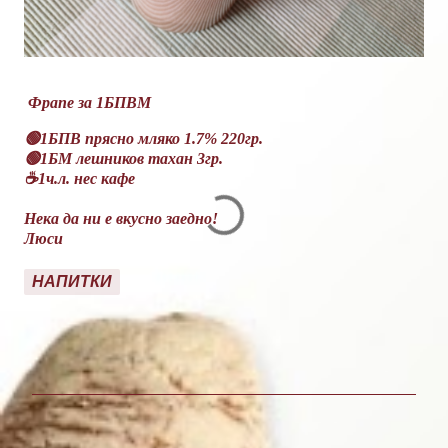
Фрапе за 1БПВМ
🟢1БПВ прясно мляко 1.7% 220гр.
🟢1БМ лешников тахан 3гр.
☕1ч.л. нес кафе
Нека да ни е вкусно заедно!
Люси
НАПИТКИ
К
о