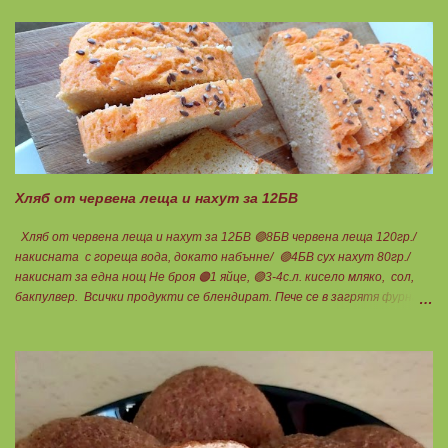
Подходящ е за хора с лактозна непоносимост. Самата технология на
филтрация при качествените продукти отстранява млечната захар
и по този начин се избягват проблемите със алергии, задържане на
вода, подуване на стомаха, диария или друг тип дискомфорт.
Хляб от червена леща и нахут за 12БВ
Хляб от червена леща и нахут за 12БВ 🟢8БВ червена леща 120гр./
накисната с гореща вода, докато набънне/ 🟢4БВ сух нахут 80гр./
накиснат за една нощ Не броя 🟠1 яйце, 🟢3-4с.л. кисело мляко, сол,
бакпулвер. Всички продукти се блендират. Пече се в загрятя фурна
на 180градуса до готовност. Нарязва се на 12 филийки, всяка за 1БВ.
Нека да ни е вкусно заедно! Люси