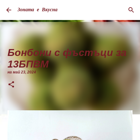
Пропускане към основното съдържание
Зоната е Вкусна
Бонбони с фъстъци за
13БПВМ
на
май 23, 2024