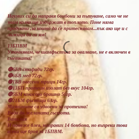
Наумих си да направя бонбони за пътуване, само че не
знам колко ще издържат в топлото. Поне няма
продукти ,за които да се притеснявам...пък ако ще и с
лъжица да ги ям!
13БПВМ
Уточнявам, че шамфъстъка за овалване, не е включен в
сметката!
🔴6БВ стафиди 72гр.
🔴6БВ мед 72гр.
🟢1БВ овесени трици 14гр.
🟢13БП протеин изолат без вкус 104гр.
🔴5БМ кокосово брашно 50гр.
🟢21БМ фъстъци 63гр.
Мазнините са удвоени за протеина!
Вода до желаната гъстота.
Ванилия
И понеже блея, направих 14 бонбона, но въпреки това
всеки ще броя за 1БПВМ.