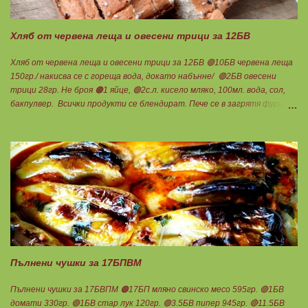
Ванилия Нека да ни е вкусно заедно! Люси
Хляб от червена леща и овесени трици за 12БВ
Хляб от червена леща и овесени трици за 12БВ 🟢10БВ червена леща
150гр./ накисва се с гореща вода, докато набънне/ 🟢2БВ овесени
трици 28гр. Не броя 🟠1 яйце, 🟢2с.л. кисело мляко, 100мл. вода, сол,
бакпулвер. Всички продукти се блендират. Пече се в загрятя фурна
на 180градуса до готовност. Нарязва се на 12 филийки, всяка за 1БВ.
Нека да ни е вкусно заедно! Люси
Пълнени чушки за 17БПВМ
Пълнени чушки за 17БВПМ 🟠17БП мляно свинско месо 595гр. 🟢1БВ
домати 330гр. 🟢1БВ стар лук 120гр. 🟢3.5БВ пипер 945гр. 🔴11.5БВ