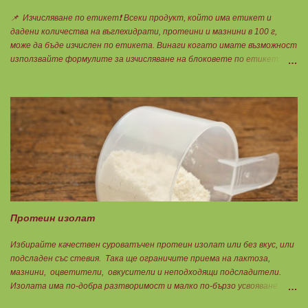
📌 Изчисляване по етикет❗ Всеки продукт, който има етикет и
дадени количества на въглехидрати, протеини и мазнини в 100 г,
може да бъде изчислен по етикета. Винаги когато имате възможност
използвайте формулите за изчисляване на блоковете по етикет:
Протеини: 700 : съдържанието на протеин в 100 г = количеството
протеин за 1 блок. Въглехидрати: 900 : съдържанието на
въглехидрати в 100 г = количеството въглехидрати за 1 блок.
Мазнини: 150 : количеството мазнини в 100 г продукт = мазнините за
1 блок.
Протеин изолат
Избирайте качествен суроватъчен протеин изолат или без вкус, или
подсладен със стевия. Така ще ограничите приема на лактоза,
мазнини, оцветители, овкусители и неподходящи подсладители.
Изолата има по-добра разтворимост и малко по-бързо усвояване.
Протеинът изолат съдържа 90% протеин и ниски нива на мазнини.