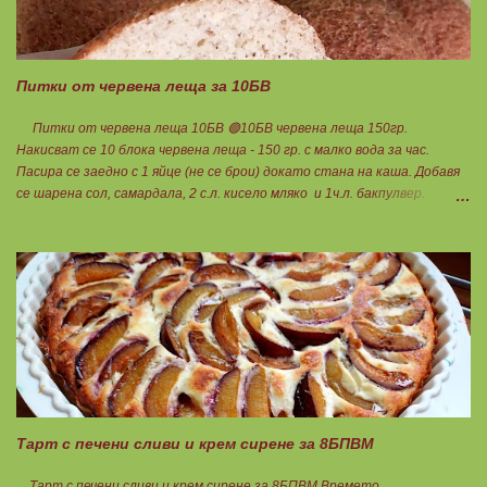
Питки от червена леща за 10БВ
Питки от червена леща 10БВ 🟢10БВ червена леща 150гр.
Накисват се 10 блока червена леща - 150 гр. с малко вода за час.
Пасира се заедно с 1 яйце (не се брои) докато стана на каша. Добавя
се шарена сол, самардала, 2 с.л. кисело мляко и 1ч.л. бакпулвер.
Добавям се хуск, докато стане много гъста смес, която може да се
оформя на топчета. Оставя се още малко, да поеме добре хуска и с
влажни ръце се оформят 10 еднакви топчета. Пече се в добре
загрята фурна на 200 градуса за 35-40 мин. Всяка питка е 1 блок
въглехидрат. Нека да ни е вкусно заедно! Споделено от Петя Чанева
Тарт с печени сливи и крем сирене за 8БПВМ
Тарт с печени сливи и крем сирене за 8БПВМ Времето