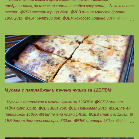
предразполага, за мисис на канела и сладко изкушение... За кексовото
тесто: 🟢2БВ овесени трици 28гр. 🔴2БВ пълнозърнесто брашно
1850 28гр. 🟢4БП белтъци 8бр. 🔴3БМ кокосово брашно 30гр. 🟢7БМ
бадемово брашно 21гр. 🟢5БМ сусамов тахан 15гр. Ванилия
Минимално количество стевия бленд. Бакпулвер Всичко се смесва
добре и се оставя на страна да набъбне. За чийз крема: 🟢3БП
обезмаслено крем сирене Кауфланд 200гр. + 1 равна с.л скир 🟠1БП
яйце 1бр. Ванилия Не подслаждам! За отгоре: 🟢4БВ сини сливи
360гр. Канела Мазнините са удвоени за белтъците и крем сиренето!
В голяма силиконова форма за тарт, разпределих така: 🥧1- ви слой
от кексово тесто 🥧2- ри слой чийз крем 🥧3- ти слой нарязани сини
сливи Канелата поръсих след изпичане, за да не е много натрапчива и
в голямо количество. Сладкиша изпекох в загрята фурна на 180
градуса , докато бялата смес стане леко златиста. Внимате...
Мусака с патладжан и печени чушки за 12БПВМ
Мусака с патладжан и печени чушки за 12БПВМ 🟠9БП домашна
кайма смес 315гр. 🟠2БП яйца 2бр. 🔴1БП кашкавал 28гр. 🟢1БВ печен
патладжан 150гр. 🟢1БВ печени чушки 140гр. 🟢1БВ стар лук 120гр. 🟢
1БВ домат домашна консерва 330гр. 🟠8БВ картофи 480гр. 🟢11БМ
зехтин почти 3ч.л. 🟢150гр. кисело мляко не се брои Подправки на вкус
Мазнините се намаляват за кашкавала! Ако ползвате много мазна