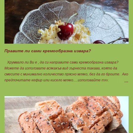
кайма, може изобщо да не добавяте мазнини... Каймата се задушава с
лука и картофите. Всичко останало с3 нарязва и добавя към сместа.
Пече се до готовност. Заливката е от яйца,кашкавал и 150гр. кисело
мляко. Цялото количество можете да разпределите на порции и да
хапвате както предпочитате. Нека да ни е вкусно заедно! Люси
Правите ли сами кремообразна извара?
Хрумвало ли Ви е , да си направите сами кремообразна извара?
Можете да използвате всякакъв вид зърнеста такава, която да
смесите с минимално количество прясно мляко, без да го броите. Ако
предпочитате кефир или кисело мляко.....използвайте тях.
Намачквате добре с вилица , или пасирате до абсолютно гладък крем
с пасатор. Уверявам Ви, че става невероятно вкусно и приятно за
приготвяне на всякакви плодови кремчета, крем за торти, за всякакви
разядки и салати... Ако изварата е обезмаслена можете да удвоявате
мазнините. Ако не е, броите като нискомаслен продукт. Можете да
си приготвите по- голямо количество и да съхранявате в хладилник
за няколко дни. Част от моята закуска днес, беше това вкусно
кремче... 🟢1БП извара 50гр. 🟢1БВ череши 8бр. 🟠1БМ орех 1бр.