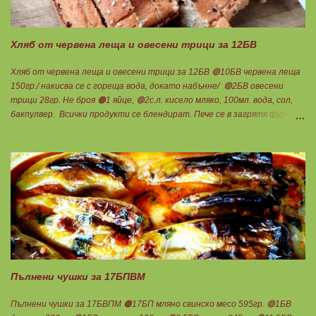
Ванилия Нека да ни е вкусно заедно! Люси
Хляб от червена леща и овесени трици за 12БВ
Хляб от червена леща и овесени трици за 12БВ 🟢10БВ червена леща
150гр./ накисва се с гореща вода, докато набънне/ 🟢2БВ овесени
трици 28гр. Не броя 🟠1 яйце, 🟢2с.л. кисело мляко, 100мл. вода, сол,
бакпулвер. Всички продукти се блендират. Пече се в загрятя фурна
на 180градуса до готовност. Нарязва се на 12 филийки, всяка за 1БВ.
Нека да ни е вкусно заедно! Люси
Пълнени чушки за 17БПВМ
Пълнени чушки за 17БВПМ 🟠17БП мляно свинско месо 595гр. 🟢1БВ