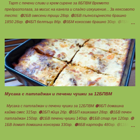
Тарт с печени сливи и крем сирене за 8БПВМ Времето
предразполага, за мисис на канела и сладко изкушение... За кексовото
тесто: 🟢2БВ овесени трици 28гр. 🔴2БВ пълнозърнесто брашно
1850 28гр. 🟢4БП белтъци 8бр. 🔴3БМ кокосово брашно 30гр. 🟢7БМ
бадемово брашно 21гр. 🟢5БМ сусамов тахан 15гр. Ванилия
Минимално количество стевия бленд. Бакпулвер Всичко се смесва
добре и се оставя на страна да набъбне. За чийз крема: 🟢3БП
обезмаслено крем сирене Кауфланд 200гр. + 1 равна с.л скир 🟠1БП
яйце 1бр. Ванилия Не подслаждам! За отгоре: 🟢4БВ сини сливи
360гр. Канела Мазнините са удвоени за белтъците и крем сиренето!
В голяма силиконова форма за тарт, разпределих така: 🥧1- ви слой
от кексово тесто 🥧2- ри слой чийз крем 🥧3- ти слой нарязани сини
сливи Канелата поръсих след изпичане, за да не е много натрапчива и
в голямо количество. Сладкиша изпекох в загрята фурна на 180
градуса , докато бялата смес стане леко златиста. Внимате...
Мусака с патладжан и печени чушки за 12БПВМ
Мусака с патладжан и печени чушки за 12БПВМ 🟠9БП домашна
кайма смес 315гр. 🟠2БП яйца 2бр. 🔴1БП кашкавал 28гр. 🟢1БВ печен
патладжан 150гр. 🟢1БВ печени чушки 140гр. 🟢1БВ стар лук 120гр. 🟢
1БВ домат домашна консерва 330гр. 🟠8БВ картофи 480гр. 🟢11БМ
зехтин почти 3ч.л. 🟢150гр. кисело мляко не се брои Подправки на вкус
Мазнините се намаляват за кашкавала! Ако ползвате много мазна