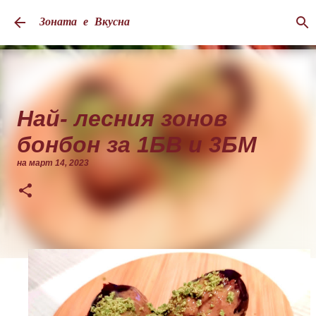
Пропускане към основното съдържание
Зоната е Вкусна
Най- лесния зонов
бонбон за 1БВ и 3БМ
на
март 14, 2023