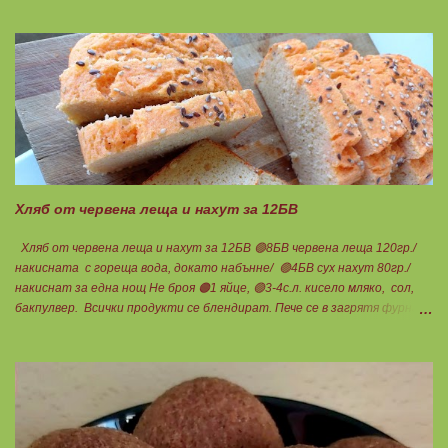
Подходящ е за хора с лактозна непоносимост. Самата технология на
филтрация при качествените продукти отстранява млечната захар
и по този начин се избягват проблемите със алергии, задържане на
вода, подуване на стомаха, диария или друг тип дискомфорт.
Хляб от червена леща и нахут за 12БВ
Хляб от червена леща и нахут за 12БВ 🟢8БВ червена леща 120гр./
накисната с гореща вода, докато набънне/ 🟢4БВ сух нахут 80гр./
накиснат за една нощ Не броя 🟠1 яйце, 🟢3-4с.л. кисело мляко, сол,
бакпулвер. Всички продукти се блендират. Пече се в загрятя фурна
на 180градуса до готовност. Нарязва се на 12 филийки, всяка за 1БВ.
Нека да ни е вкусно заедно! Люси