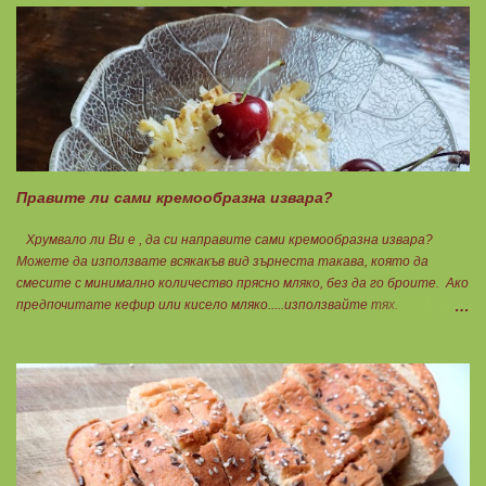
кайма, може изобщо да не добавяте мазнини... Каймата се задушава с
лука и картофите. Всичко останало с3 нарязва и добавя към сместа.
Пече се до готовност. Заливката е от яйца,кашкавал и 150гр. кисело
мляко. Цялото количество можете да разпределите на порции и да
хапвате както предпочитате. Нека да ни е вкусно заедно! Люси
Правите ли сами кремообразна извара?
Хрумвало ли Ви е , да си направите сами кремообразна извара?
Можете да използвате всякакъв вид зърнеста такава, която да
смесите с минимално количество прясно мляко, без да го броите. Ако
предпочитате кефир или кисело мляко.....използвайте тях.
Намачквате добре с вилица , или пасирате до абсолютно гладък крем
с пасатор. Уверявам Ви, че става невероятно вкусно и приятно за
приготвяне на всякакви плодови кремчета, крем за торти, за всякакви
разядки и салати... Ако изварата е обезмаслена можете да удвоявате
мазнините. Ако не е, броите като нискомаслен продукт. Можете да
си приготвите по- голямо количество и да съхранявате в хладилник
за няколко дни. Част от моята закуска днес, беше това вкусно
кремче... 🟢1БП извара 50гр. 🟢1БВ череши 8бр. 🟠1БМ орех 1бр.