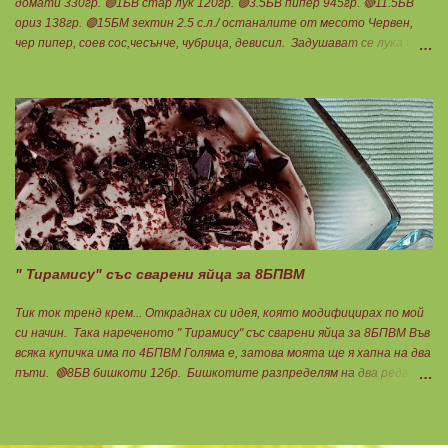
домати 330гр. 🟢1БВ стар лук 120гр. 🟢3.5БВ пипер 945гр. 🔴11.5БВ
ориз 138гр. 🟢15БМ зехтин 2.5 с.л./ останалите от месото Червен,
чер пипер, соев сос,чесънче, чубрица, девисил. Задушават се лука и
каймата в мазнината с малко вода. Каймата да стане на трохи и да
остане на мазнина. Добавя се червен пипер, разбърква се и се добавя
чаша вода. Готви се на слаб огън докато изври водата. Овкусява се с
останалите подправки и се пълня пиперките. Подреждат се в тава,
добавят се доматите, вода до средата на чушките и се пече до
готовност. В купичка се разбиват по 3 с.л кисело и прясно мляко,
които се добавят след като се извади гозбата от фурната.
Претегля се общото количество , разделя се на 17 и се определя за
1БПВМ. Предварително трябва да сте определили теглото на
тавата, в която се готвят чушките. Нека да ни е вкусно заедно!
Споделено от Нина Тодорова
" Тирамису" със сварени яйца за 8БПВМ
Тик ток тренд крем... Откраднах си идея, която модифицирах по мой
си начин. Така нареченото " Тирамису" със сварени яйца за 8БПВМ Във
всяка купичка има по 4БПВМ Голяма е, затова моята ще я хапна на два
пъти. 🔴8БВ бишкоти 12бр. Бишкотите разпределям на два реда
между крема. Всяка една поливам с една ч.л. прясно мляко. За крема:
🟠3БП твърдо сварени яйца 3бр. 🟢3БП скир без лактоза 192гр. 🟠2БМ
какао 14гр. 🟠3БМ лешников тахан 9гр. 🟠8БМ черен шоколад със