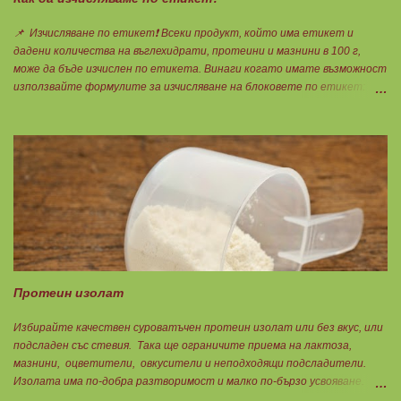
📌 Изчисляване по етикет❗ Всеки продукт, който има етикет и
дадени количества на въглехидрати, протеини и мазнини в 100 г,
може да бъде изчислен по етикета. Винаги когато имате възможност
използвайте формулите за изчисляване на блоковете по етикет:
Протеини: 700 : съдържанието на протеин в 100 г = количеството
протеин за 1 блок. Въглехидрати: 900 : съдържанието на
въглехидрати в 100 г = количеството въглехидрати за 1 блок.
Мазнини: 150 : количеството мазнини в 100 г продукт = мазнините за
1 блок.
Протеин изолат
Избирайте качествен суроватъчен протеин изолат или без вкус, или
подсладен със стевия. Така ще ограничите приема на лактоза,
мазнини, оцветители, овкусители и неподходящи подсладители.
Изолата има по-добра разтворимост и малко по-бързо усвояване.
Протеинът изолат съдържа 90% протеин и ниски нива на мазнини.