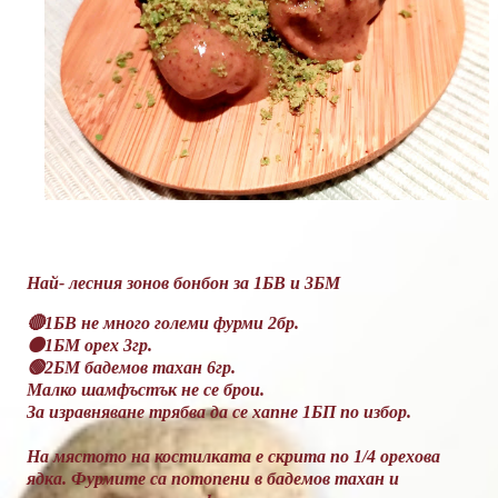
Най- лесния зонов бонбон за 1БВ и 3БМ
🔴1БВ не много големи фурми 2бр.
🟠1БМ орех 3гр.
🟢2БМ бадемов тахан 6гр.
Малко шамфъстък не се брои.
За изравняване трябва да се хапне 1БП по избор.
На мястото на костилката е скрита по 1/4 орехова
ядка. Фурмите са потопени в бадемов тахан и