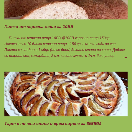
Питки от червена леща за 10БВ
Питки от червена леща 10БВ 🟢10БВ червена леща 150гр.
Накисват се 10 блока червена леща - 150 гр. с малко вода за час.
Пасира се заедно с 1 яйце (не се брои) докато стана на каша. Добавя
се шарена сол, самардала, 2 с.л. кисело мляко и 1ч.л. бакпулвер.
Добавям се хуск, докато стане много гъста смес, която може да се
оформя на топчета. Оставя се още малко, да поеме добре хуска и с
влажни ръце се оформят 10 еднакви топчета. Пече се в добре
загрята фурна на 200 градуса за 35-40 мин. Всяка питка е 1 блок
въглехидрат. Нека да ни е вкусно заедно! Споделено от Петя Чанева
Тарт с печени сливи и крем сирене за 8БПВМ