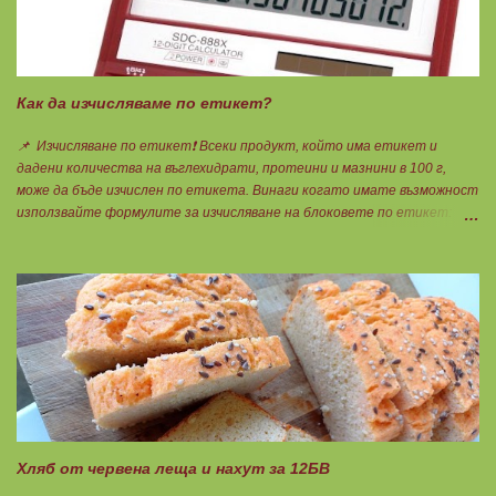
Как да изчисляваме по етикет?
📌 Изчисляване по етикет❗ Всеки продукт, който има етикет и
дадени количества на въглехидрати, протеини и мазнини в 100 г,
може да бъде изчислен по етикета. Винаги когато имате възможност
използвайте формулите за изчисляване на блоковете по етикет:
Протеини: 700 : съдържанието на протеин в 100 г = количеството
протеин за 1 блок. Въглехидрати: 900 : съдържанието на
въглехидрати в 100 г = количеството въглехидрати за 1 блок.
Мазнини: 150 : количеството мазнини в 100 г продукт = мазнините за
1 блок.
Хляб от червена леща и нахут за 12БВ