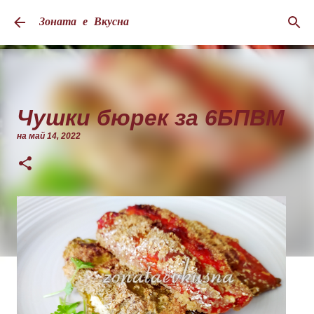
Пропускане към основното съдържание
Зоната е Вкусна
Чушки бюрек за 6БПВМ
на
май 14, 2022