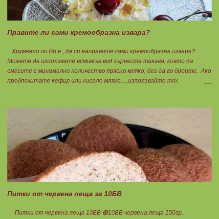
Правите ли сами кремообразна извара?
Хрумвало ли Ви е , да си направите сами кремообразна извара?
Можете да използвате всякакъв вид зърнеста такава, която да
смесите с минимално количество прясно мляко, без да го броите. Ако
предпочитате кефир или кисело мляко.....използвайте тях.
Намачквате добре с вилица , или пасирате до абсолютно гладък крем
с пасатор. Уверявам Ви, че става невероятно вкусно и приятно за
приготвяне на всякакви плодови кремчета, крем за торти, за всякакви
разядки и салати... Ако изварата е обезмаслена можете да удвоявате
мазнините. Ако не е, броите като нискомаслен продукт. Можете да
си приготвите по- голямо количество и да съхранявате в хладилник
за няколко дни. Част от моята закуска днес, беше това вкусно
кремче... 🟢1БП извара 50гр. 🟢1БВ череши 8бр. 🟠1БМ орех 1бр.
Ванилия Нека да ни е вкусно заедно! Люси
Питки от червена леща за 10БВ
Питки от червена леща 10БВ 🟢10БВ червена леща 150гр.