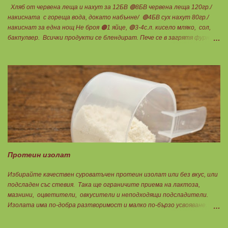
Хляб от червена леща и нахут за 12БВ 🟢8БВ червена леща 120гр./
накисната с гореща вода, докато набънне/ 🟢4БВ сух нахут 80гр./
накиснат за една нощ Не броя 🟠1 яйце, 🟢3-4с.л. кисело мляко, сол,
бакпулвер. Всички продукти се блендират. Пече се в загрятя фурна
на 180градуса до готовност. Нарязва се на 12 филийки, всяка за 1БВ.
Нека да ни е вкусно заедно! Люси
Протеин изолат
Избирайте качествен суроватъчен протеин изолат или без вкус, или
подсладен със стевия. Така ще ограничите приема на лактоза,
мазнини, оцветители, овкусители и неподходящи подсладители.
Изолата има по-добра разтворимост и малко по-бързо усвояване.
Протеинът изолат съдържа 90% протеин и ниски нива на мазнини.
Подходящ е за хора с лактозна непоносимост. Самата технология на