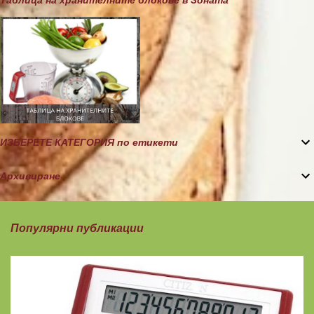
Таблица на хранителните блокове в Зоната
р
и
ИЗБЕРЕТЕ КАТЕГОРИЯ по етикети
Архивиране
Популярни публикации