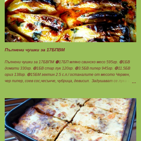
обезмаслено крем сирене Кауфланд 200гр. + 1 равна с.л скир 🟠1БП
яйце 1бр. Ванилия Не подслаждам! За отгоре: 🟢4БВ сини сливи
360гр. Канела Мазнините са удвоени за белтъците и крем сиренето!
В голяма силиконова форма за тарт, разпределих така: 🥧1- ви слой
от кексово тесто 🥧2- ри слой чийз крем 🥧3- ти слой нарязани сини
сливи Канелата поръсих след изпичане, за да не е много натрапчива и
в голямо количество. Сладкиша изпекох в загрята фурна на 180
градуса , докато бялата смес стане леко златиста. Внимате...
Пълнени чушки за 17БПВМ
Пълнени чушки за 17БВПМ 🟠17БП мляно свинско месо 595гр. 🟢1БВ
домати 330гр. 🟢1БВ стар лук 120гр. 🟢3.5БВ пипер 945гр. 🔴11.5БВ
ориз 138гр. 🟢15БМ зехтин 2.5 с.л./ останалите от месото Червен,
чер пипер, соев сос,чесънче, чубрица, девисил. Задушават се лука и
каймата в мазнината с малко вода. Каймата да стане на трохи и да
остане на мазнина. Добавя се червен пипер, разбърква се и се добавя
чаша вода. Готви се на слаб огън докато изври водата. Овкусява се с
останалите подправки и се пълня пиперките. Подреждат се в тава,
добавят се доматите, вода до средата на чушките и се пече до
готовност. В купичка се разбиват по 3 с.л кисело и прясно мляко,
които се добавят след като се извади гозбата от фурната.
Претегля се общото количество , разделя се на 17 и се определя за
1БПВМ. Предварително трябва да сте определили теглото на