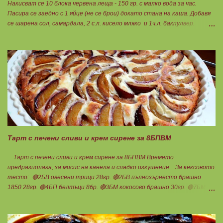
Накисват се 10 блока червена леща - 150 гр. с малко вода за час.
Пасира се заедно с 1 яйце (не се брои) докато стана на каша. Добавя
се шарена сол, самардала, 2 с.л. кисело мляко и 1ч.л. бакпулвер.
Добавям се хуск, докато стане много гъста смес, която може да се
оформя на топчета. Оставя се още малко, да поеме добре хуска и с
влажни ръце се оформят 10 еднакви топчета. Пече се в добре
загрята фурна на 200 градуса за 35-40 мин. Всяка питка е 1 блок
въглехидрат. Нека да ни е вкусно заедно! Споделено от Петя Чанева
Тарт с печени сливи и крем сирене за 8БПВМ
Тарт с печени сливи и крем сирене за 8БПВМ Времето
предразполага, за мисис на канела и сладко изкушение... За кексовото
тесто: 🟢2БВ овесени трици 28гр. 🔴2БВ пълнозърнесто брашно
1850 28гр. 🟢4БП белтъци 8бр. 🔴3БМ кокосово брашно 30гр. 🟢7БМ
бадемово брашно 21гр. 🟢5БМ сусамов тахан 15гр. Ванилия
Минимално количество стевия бленд. Бакпулвер Всичко се смесва
добре и се оставя на страна да набъбне. За чийз крема: 🟢3БП