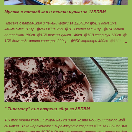
тавата, в която се готвят чушките. Нека да ни е вкусно заедно!
Споделено от Нина Тодорова
Мусака с патладжан и печени чушки за 12БПВМ
Мусака с патладжан и печени чушки за 12БПВМ 🟠9БП домашна
кайма смес 315гр. 🟠2БП яйца 2бр. 🔴1БП кашкавал 28гр. 🟢1БВ печен
патладжан 150гр. 🟢1БВ печени чушки 140гр. 🟢1БВ стар лук 120гр. 🟢
1БВ домат домашна консерва 330гр. 🟠8БВ картофи 480гр. 🟢11БМ
зехтин почти 3ч.л. 🟢150гр. кисело мляко не се брои Подправки на вкус
Мазнините се намаляват за кашкавала! Ако ползвате много мазна
кайма, може изобщо да не добавяте мазнини... Каймата се задушава с
лука и картофите. Всичко останало с3 нарязва и добавя към сместа.
Пече се до готовност. Заливката е от яйца,кашкавал и 150гр. кисело
мляко. Цялото количество можете да разпределите на порции и да
хапвате както предпочитате. Нека да ни е вкусно заедно! Люси
" Тирамису" със сварени яйца за 8БПВМ
Тик ток тренд крем... Откраднах си идея, която модифицирах по мой
си начин. Така нареченото " Тирамису" със сварени яйца за 8БПВМ Във
всяка купичка има по 4БПВМ Голяма е, затова моята ще я хапна на два