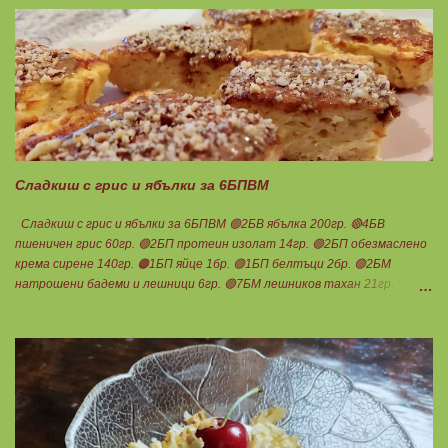
филтрация при качествените продукти отстранява млечната захар
и по този начин се избягват проблемите със алергии, задържане на
вода, подуване на стомаха, диария или друг тип дискомфорт.
Сладкиш с грис и ябълки за 6БПВМ
Сладкиш с грис и ябълки за 6БПВМ 🟢2БВ ябълка 200гр. 🔴4БВ
пшеничен грис 60гр. 🟢2БП протеин изолат 14гр. 🟢2БП обезмаслено
крема сирене 140гр. 🟠1БП яйце 1бр. 🟢1БП белтъци 2бр. 🟢2БМ
натрошени бадеми и лешници 6гр. 🟢7БМ лешников тахан 21гр.
Ванилия Бакпулвер Мазнините са удвоени заради крема сиренето,
протеина и белтъците! Ябълките се настъргват. Добавят се към
добре разбитите яйца. Към тях се добавят и останалите продукти
без тахана и ядките. Ако не разполагате с крема сирене, може да
замените със скир. 2БП 128гр. Пече се в загрята фурна до
зачервяване. Още топъл се намазва с тахан и се поръсва с ядки.
Нарязва се на 6 равни части, всяка за 1БПВМ. Чудесна следобедна
закуска с чаша мляко ... Нека да ни е вкусно заедно! Люси