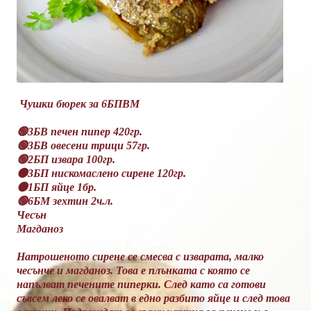
Чушки бюрек за 6БПВМ
🟢3БВ печен пипер 420гр.
🟢3БВ овесени трици 57гр.
🟢2БП извара 100гр.
🟠3БП нискомаслено сирене 120гр.
🟠1БП яйце 1бр.
🟢6БМ зехтин 2ч.л.
Чесън
Магданоз
Натрошеното сирене се смесва с изварата, малко
чесънче и магданоз. Това е плънката с която се
напълват печените пиперки. След като са готови
съвсем леко се овалват в едно разбито яйце и след това