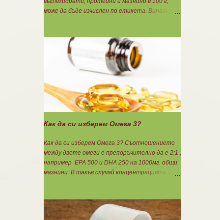
въглехидрати, протеини и мазнини в 100 г,
може да бъде изчислен по етикета. Винаги
когато имате възможност използвайте
формулите за изчисляване на блоковете по
етикет: Протеини: 700 : съдържанието на
протеин в 100 г = количеството протеин за 1
блок. Въглехидрати: 900 : съдържанието на
въглехидрати в 100 г = количеството
въглехидрати за 1 блок. Мазнини: 150 :
количеството мазнини в 100 г продукт =
мазнините за 1 блок.
Как да си изберем Омега 3?
Как да си изберем Омега 3? Съотношението
между двете омеги е препоръчително да е 2:1 ,
например ЕРА 500 и DHA 250 на 1000мг. общи
мазнини. В такъв случай концентрацията ще
бъде 75%. Изчислява се само съдържанието на
EPA и DHA. Например, ако искате да приемате
по 6гр. Омега 3, то с описаната концентрация
следва да вземате по 8бр. капсули.