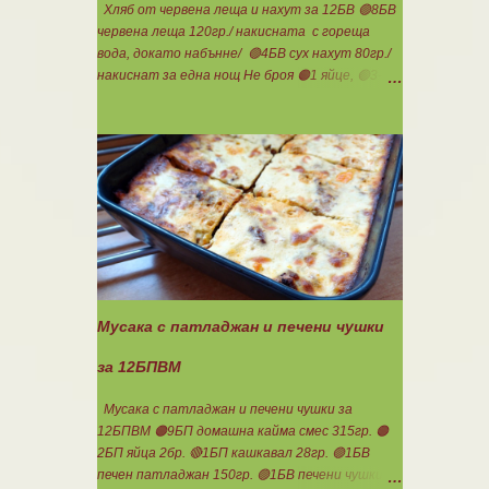
сливи Канелата поръсих след изпичане, за да
Хляб от червена леща и нахут за 12БВ 🟢8БВ
не е много натрапчива и в голямо количество.
червена леща 120гр./ накисната с гореща
Сладкиша изпекох в загрята фурна на 180
вода, докато набънне/ 🟢4БВ сух нахут 80гр./
градуса , докато бялата смес стане леко
накиснат за една нощ Не броя 🟠1 яйце, 🟢3-
златиста. Внимате...
4с.л. кисело мляко, сол, бакпулвер. Всички
продукти се блендират. Пече се в загрятя
фурна на 180градуса до готовност. Нарязва
се на 12 филийки, всяка за 1БВ. Нека да ни е
вкусно заедно! Люси
Мусака с патладжан и печени чушки
за 12БПВМ
Мусака с патладжан и печени чушки за
12БПВМ 🟠9БП домашна кайма смес 315гр. 🟠
2БП яйца 2бр. 🔴1БП кашкавал 28гр. 🟢1БВ
печен патладжан 150гр. 🟢1БВ печени чушки