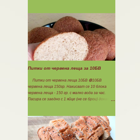
140гр. 🟢1БВ стар лук 120гр. 🟢1БВ домат
домашна консерва 330гр. 🟠8БВ картофи
480гр. 🟢11БМ зехтин почти 3ч.л. 🟢150гр.
кисело мляко не се брои Подправки на вкус
Мазнините се намаляват за кашкавала! Ако
ползвате много мазна кайма, може изобщо да
не добавяте мазнини... Каймата се задушава с
лука и картофите. Всичко останало с3
нарязва и добавя към сместа. Пече се до
готовност. Заливката е от яйца,кашкавал и
150гр. кисело мляко. Цялото количество
Питки от червена леща за 10БВ
можете да разпределите на порции и да
хапвате както предпочитате. Нека да ни е
Питки от червена леща 10БВ 🟢10БВ
вкусно заедно! Люси
червена леща 150гр. Накисват се 10 блока
червена леща - 150 гр. с малко вода за час.
Пасира се заедно с 1 яйце (не се брои) докато
стана на каша. Добавя се шарена сол,
самардала, 2 с.л. кисело мляко и 1ч.л.
бакпулвер. Добавям се хуск, докато стане
много гъста смес, която може да се оформя на
топчета. Оставя се още малко, да поеме
добре хуска и с влажни ръце се оформят 10