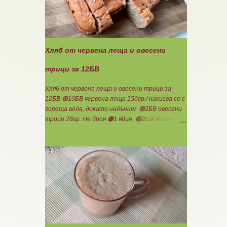
еднакви топчета. Пече се в добре загрята
фурна на 200 градуса за 35-40 мин. Всяка
питка е 1 блок въглехидрат. Нека да ни е
вкусно заедно! Споделено от Петя Чанева
Хляб от червена леща и овесени
трици за 12БВ
Хляб от червена леща и овесени трици за
12БВ 🟢10БВ червена леща 150гр./ накисва се с
гореща вода, докато набънне/ 🟢2БВ овесени
трици 28гр. Не броя 🟠1 яйце, 🟢2с.л. кисело
мляко, 100мл. вода, сол, бакпулвер. Всички
продукти се блендират. Пече се в загрятя
фурна на 180градуса до готовност. Нарязва
се на 12 филийки, всяка за 1БВ. Нека да ни е
вкусно заедно! Люси