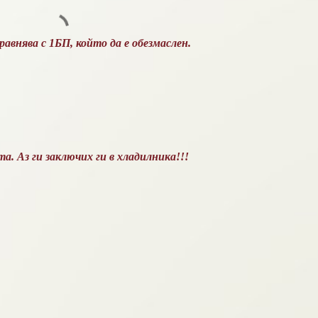
равнява с 1БП, който да е обезмаслен.
а. Аз ги заключих ги в хладилника!!!