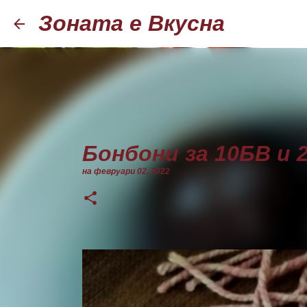
Зоната е Вкусна
Бонбони за 10БВ и 
на
февруари 02, 2022