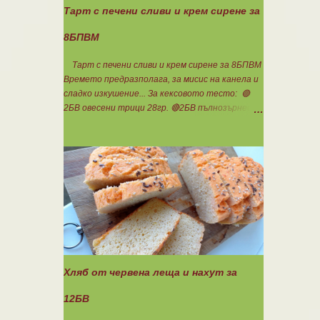
Тарт с печени сливи и крем сирене за
8БПВМ
Тарт с печени сливи и крем сирене за 8БПВМ
Времето предразполага, за мисис на канела и
сладко изкушение... За кексовото тесто: 🟢
2БВ овесени трици 28гр. 🔴2БВ пълнозърнесто
брашно 1850 28гр. 🟢4БП белтъци 8бр. 🔴3БМ
кокосово брашно 30гр. 🟢7БМ бадемово брашно
21гр. 🟢5БМ сусамов тахан 15гр. Ванилия
Минимално количество стевия бленд.
Бакпулвер Всичко се смесва добре и се оставя
на страна да набъбне. За чийз крема: 🟢3БП
обезмаслено крем сирене Кауфланд 200гр. + 1
равна с.л скир 🟠1БП яйце 1бр. Ванилия Не
подслаждам! За отгоре: 🟢4БВ сини сливи
360гр. Канела Мазнините са удвоени за
белтъците и крем сиренето! В голяма
Хляб от червена леща и нахут за
силиконова форма за тарт, разпределих
така: 🥧1- ви слой от кексово тесто 🥧2- ри
12БВ
слой чийз крем 🥧3- ти слой нарязани сини