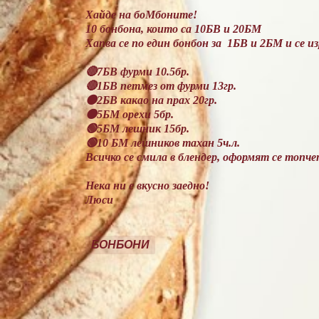
Хайде на боМбоните!
10 бонбона, които са 10БВ и 20БМ
Хапва се по един бонбон за 1БВ и 2БМ и се из
🔴7БВ фурми 10.5бр.
🔴1БВ петмез от фурми 13гр.
🟠2БВ какао на прах 20гр.
🟠5БМ орехи 5бр.
🟢5БМ лешник 15бр.
🟢10 БМ лешников тахан 5ч.л.
Всичко се смила в блендер, оформят се топчет
Нека ни е вкусно заедно!
Люси
БОНБОНИ