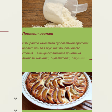
Концентрацията на Омега 3 не трябва да е
по-малко от 60%, което гарантира, че ще
приемете по-малко количество излишни
мазнини като други омеги 6 и 9, и разни
наситени мазнини. Трябва да търсите на
етикета от какви риби е маслото. От по-
дребни видове преработка е по-щадяща.
Протеин изолат
Технологията на пречистване и концентрация
на рибеното масло до омега-3 мастни
Избирайте качествен суроватъчен протеин
киселини е различна. Крайната форма е или
изолат или без вкус, или подсладен със
етил-естерна от молекулярното
стевия. Така ще ограничите приема на
пречистване, или триглицеридна чрез
лактоза, мазнини, оцветители, овкусители и
обратен процес на реестеризация. Винаги
неподходящи подсладители. Изолата има по-
избирайте триглицеридната форма, защото
добра разтворимост и малко по-бързо
тя е лесно усвоима естествена форма. И
усвояване. Протеинът изолат съдържа 90%
накрая е важно ...
протеин и ниски нива на мазнини. Подходящ е
за хора с лактозна непоносимост. Самата
технология на филтрация при качествените
продукти отстранява млечната захар и по
този начин се избягват проблемите със
алергии, задържане на вода, подуване на
стомаха, диария или друг тип дискомфорт.