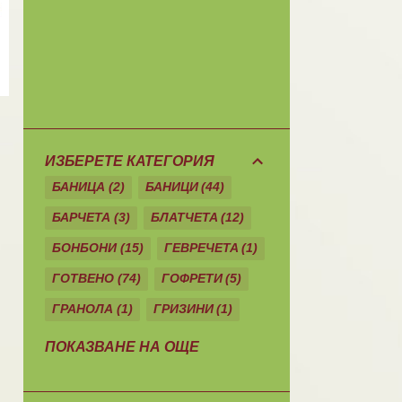
ИЗБЕРЕТЕ КАТЕГОРИЯ
БАНИЦА
2
БАНИЦИ
44
БАРЧЕТА
3
БЛАТЧЕТА
12
БОНБОНИ
15
ГЕВРЕЧЕТА
1
ГОТВЕНО
74
ГОФРЕТИ
5
ГРАНОЛА
1
ГРИЗИНИ
1
ДЕСЕРТИ
10
ДОМАШНО
26
ПОКАЗВАНЕ НА ОЩЕ
ЕКЛЕРИ
1
ЗА ЗОНАТА
11
ЗАКУСКА/СНАК
40