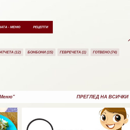
НАТА - МЕНЮ
РЕЦЕПТИ
АТЧЕТА
12
БОНБОНИ
15
ГЕВРЕЧЕТА
1
ГОТВЕНО
74
ЗА ЗОНАТА
11
ЗАКУСКА/СНАК
40
КАША
21
КЕКС
21
ТЕТА
19
МЕНЮ
12
МЪФИНИ
22
НАПИТКИ
1
ЛАЧИНКИ
19
ПАСТА
5
ПЕЧИВА
7
ПИЦИ
9
Меню
ПРЕГЛЕД НА ВСИЧКИ
ТИ
16
СЛАДКИ
20
СЛАДКИ ТАРТАЛЕТИ
6
СЛАДКИШ
2
СОЛЕН КЕКС
7
СОЛЕНА ТОРТА
1
СОЛЕНИ МЪФИНИ
9
МЕНЮ
И
50
ТЕЧЕН ШОКОЛАД
5
ТИКВЕНИК
2
ТОРТИ
30