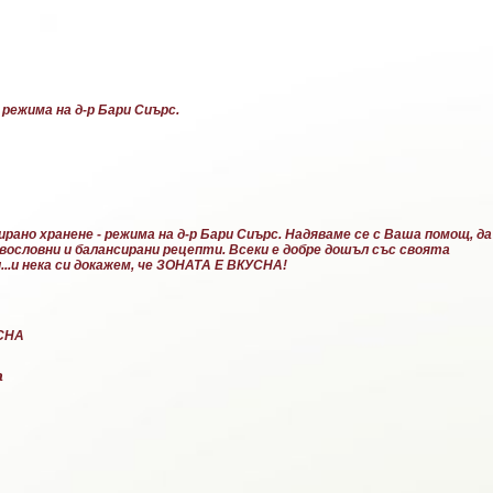
Пропускане към основното съдържание
 режима на д-р Бари Сиърс.
рано хранене - режима на д-р Бари Сиърс. Надяваме се с Ваша помощ, да
равословни и балансирани рецепти. Всеки е добре дошъл със своята
..и нека си докажем, че ЗОНАТА Е ВКУСНА!
УСНА
а