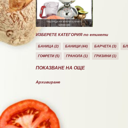
ИЗБЕРЕТЕ КАТЕГОРИЯ по етикети
БАНИЦА
2
БАНИЦИ
44
БАРЧЕТА
3
БЛ
ГОФРЕТИ
5
ГРАНОЛА
1
ГРИЗИНИ
1
ДЕСЕРТИ
10
ДОМАШНО
26
ЕКЛЕРИ
1
ПОКАЗВАНЕ НА ОЩЕ
КОЗУНАЦИ
3
КРЕКЕРИ
2
КРЕМ
73
КЮФ
Архивиране
НАПРАВИ СИ САМ
3
ОБЯД/ВЕЧЕРЯ
23
ПА
ПЛОДОВА ЗАКУСКА
50
РАЗЯДКИ
11
САЛА
СЛАДКИШИ
60
СЛАДОЛЕД
10
СМУТИ
12
СОЛЕНКИ
2
СОЛЕТИ
1
СОСОВЕ
1
СУП
ХЛЯБ
31