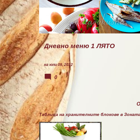
ХЛЯБ
31
л
и
к
а
ц
и
и
Дневно меню 1 ЛЯТО
на
юли 09, 2022
0
Таблица на хранителните блокове в Зонат