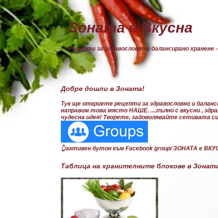
Зоната е Вкусна
Рецепти за здравословно и балансирано хранене -
Добре дошли в Зоната!
Тук ще откриете рецепти за здравословно и баланси
направим това място НАШЕ. ....пълно с вкусни , зд
чудесна идея! Творете, задоволявайте сетивата си.
👆активен бутон към Facebook group/ ЗОНАТА е ВК
Таблица на хранителните блокове в Зонат