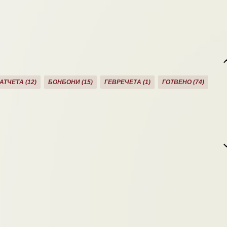
АТЧЕТА
12
БОНБОНИ
15
ГЕВРЕЧЕТА
1
ГОТВЕНО
74
ЗА ЗОНАТА
11
ЗАКУСКА/СНАК
40
КАША
21
КЕКС
21
ТЕТА
19
МЕНЮ
12
МЪФИНИ
22
НАПИТКИ
1
ЛАЧИНКИ
19
ПАСТА
5
ПЕЧИВА
7
ПИЦИ
9
ТИ
16
СЛАДКИ
20
СЛАДКИ ТАРТАЛЕТИ
6
СЛАДКИШ
2
СОЛЕН КЕКС
7
СОЛЕНА ТОРТА
1
СОЛЕНИ МЪФИНИ
9
И
50
ТЕЧЕН ШОКОЛАД
5
ТИКВЕНИК
2
ТОРТИ
30