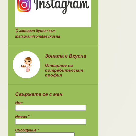
СЛАДКИШ
2
СЛАДКИШИ
60
СЛАДОЛЕД
10
СМУТИ
12
👆 активен бутон към
Instagram/zonataevkusna
СОЛЕН КЕКС
7
СОЛЕНА ТОРТА
1
Зоната е Вкусна
СОЛЕНИ МЪФИНИ
9
Отваряне на
СОЛЕНКИ
2
СОЛЕТИ
1
потребителския
профил
СОСОВЕ
1
СУПИ
50
ТЕЧЕН ШОКОЛАД
5
Свържете се с мен
ТИКВЕНИК
2
ТОРТИ
30
Име
ХЛЯБ
31
Имейл
*
Съобщение
*