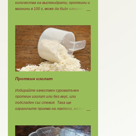
количества на въглехидрати, протеини и
мазнини в 100 г, може да бъде изчислен по
етикета. Винаги когато имате
възможност използвайте формулите за
изчисляване на блоковете по етикет:
Протеини: 700 : съдържанието на
протеин в 100 г = количеството протеин
за 1 блок. Въглехидрати: 900 :
съдържанието на въглехидрати в 100 г =
количеството въглехидрати за 1 блок.
Мазнини: 150 : количеството мазнини в
100 г продукт = мазнините за 1 блок.
Протеин изолат
Избирайте качествен суроватъчен
протеин изолат или без вкус, или
подсладен със стевия. Така ще
ограничите приема на лактоза, мазнини,
оцветители, овкусители и неподходящи
подсладители. Изолата има по-добра
разтворимост и малко по-бързо
усвояване. Протеинът изолат съдържа