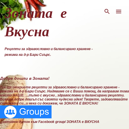
Пропускане към основното съдържание
Зоната е
Вкусна
Рецепти за здравословно и балансирано хранене -
режима на д-р Бари Сиърс.
Добре дошли в Зоната!
Тук ще откриете рецепти за здравословно и балансирано хранене -
режима на д-р Бари Сиърс. Надяваме се с Ваша помощ, да направим това
място НАШЕ. ....пълно с вкусни , здравословни и балансирани рецепти.
Всеки е добре дошъл със своята чудесна идея! Творете, задоволявайте
сетивата си...и нека си докажем, че ЗОНАТА Е ВКУСНА!
👆активен бутон към Facebook group/ ЗОНАТА е ВКУСНА