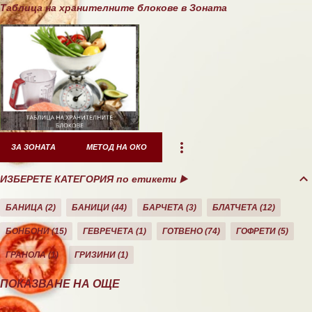
Таблица на хранителните блокове в Зоната
ЗА ЗОНАТА
МЕТОД НА ОКО
ИЗБЕРЕТЕ КАТЕГОРИЯ по етикети ▶️
БАНИЦА
2
БАНИЦИ
44
БАРЧЕТА
3
БЛАТЧЕТА
12
БОНБОНИ
15
ГЕВРЕЧЕТА
1
ГОТВЕНО
74
ГОФРЕТИ
5
ГРАНОЛА
1
ГРИЗИНИ
1
ДЕСЕРТИ
10
ДОМАШНО
26
ЕКЛЕРИ
1
ЗА ЗОНАТА
11
ПОКАЗВАНЕ НА ОЩЕ
ЗАКУСКА/СНАК
40
КАША
21
КЕКС
21
КОЗУНАЦИ
3